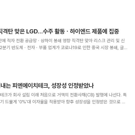
OPM
건은 역시
’ 직격탄 맞은 LGD…수주 활동ㆍ하이엔드 제품에 집중
만에 적자 전환 공급망ㆍ상하이 봉쇄 영향 직격탄 맞아 리스크 관리 및 신
재에도 불구하고 비교적 선방한 성적표를 얻은 가운데 LG디스플레이는 이
와 대조된 성적을 거뒀다. 27일 LG디스플레이는 올해 2분기
찍어내는 피엔에이치테크, 성장성 인정받았나
크가 회사 설립 이래 처음으로 거액의 전환사채(CB) 발행에 나선다. 특
 드물게 ‘0%’대 이자율을 적용받아 향후 성장성을 인정받은 것으로 해
정했다. 전환가액은 2만5189원으로 결