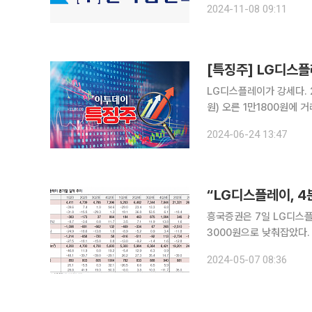
2024-11-08 09:11
Niobate)' 광집적 회로
[특징주] LG디스플
LG디스플레이가 강세다. 24일 오후 1시 44분 기준 LG디스플레이는 전 거래일보다 7.66%(840
원) 오른 1만1800원에 거래 중이다. LG디스플레이가 노트북용 유기발
략에 나선다는 소식이 주가를 끌어올린 것으로
2024-06-24 13:47
용 13인치 탠덤 OLED 
“LG디스플레이, 
흥국증권은 7일 LG디스플
3000원으로 낮춰잡았다. 이의진 흥국증권 연구원은 “1분기 LG디스플레이의 실적은 1분기 매출
이 전년 동기 대비 19% 
2024-05-07 08:36
기록했다”며 “시장 컨센서