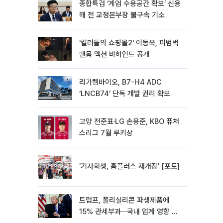
종합특검 ‘계엄 수용공간 확보’ 신용
해 전 교정본부장 불구속 기소
'킬러들의 쇼핑몰2' 이동욱, 피범벅
맨몸 액션 비하인드 공개
리가켐바이오, B7-H4 ADC
‘LNCB74’ 단독 개발 권리 확보
고양 전준표·LG 손용준, KBO 퓨처
스리그 7월 루키상
'기사회생, 홈플러스 재개장' [포토]
트럼프, 폴리실리콘 파생제품에
15% 관세부과⋯국내 업계 영향 촉