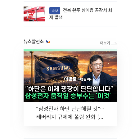
각 [종합]
전북 완주 삼례읍 공장서 화
속보
재 발생
뉴스발전소
“삼성전자 하단 단단해질 것”⋯
레버리지 규제에 쏠림 완화 [찐
코노미]