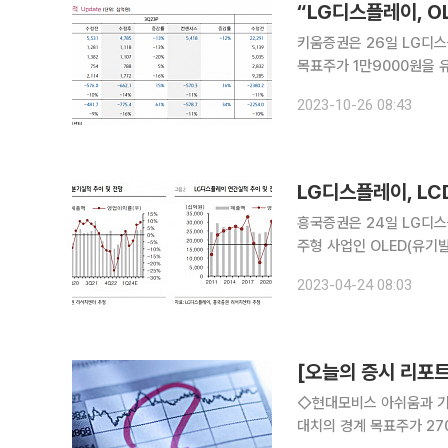
“LG디스플레이, O
키움증권은 26일 LG디스
목표주가 1만9000원을 유지했다. 김소원 키움증권 연구원은 “LG디스
6621억 원 적자로 예상
2023-10-26 08:43
LG디스플레이, LC
흥국증권은 24일 LG디스
주형 사업인 OLED(유
다며 투자의견 ‘매수’를 
2023-04-24 08:03
이의진 흥국증권 연구원은 
[오늘의 증시 리포트
◇현대모비스 아쉬움과 기대치의 경계 4분기 영업이익 6,604억 원으로 부합했으나… 아쉬움과 기
대치의 경계 목표주가 270,000원, 투자의견 매수 유지 정용진 신한투자증권 연구원 ◇현대모비스