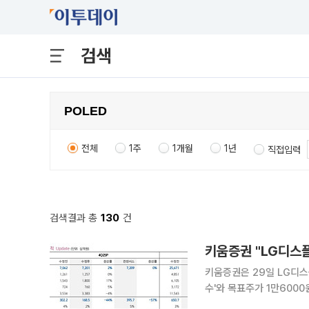
검색
전체
1주
1개월
1년
직접입력
검색결과 총
130
건
키움증권 "LG디스
키움증권은 29일 LG디스
수'와 목표주가 1만6000
스플레이는 지난해 4분기 