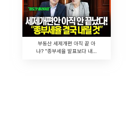
부동산 세제개편 아직 끝 아
냐? "종부세율 발표보다 내릴
것" 장기거주·양도세 전망 I 집
땅지성 I 김인만, 진미윤