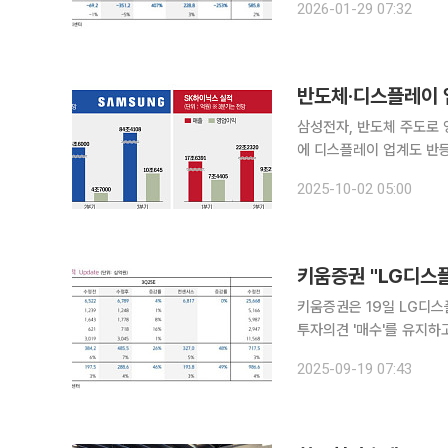
2026-01-29 07:32
매출액은 8% 감소했지만,
반도체·디스플레이 업
삼성전자, 반도체 주도로 
에 디스플레이 업계도 반등 조짐 국내 반도체·디스플레이 업계가 3분기 들어 일
맞을 전망이다. 글로벌 경
2025-10-02 05:00
수요 확대가 맞물리면서 
키움증권 "LG디스
키움증권은 19일 LG디
투자의견 '매수'를 유지하고
LG디스플레이의 전 거래일 종가는 1만3090
2025-09-19 07:43
올 3분기 연결 매출액 6조