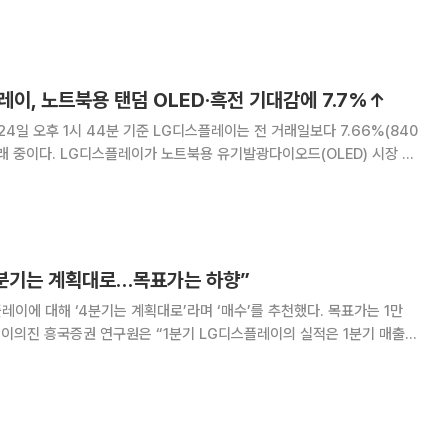
기반 양자 얽힘 광자 쌍
레이, 노트북용 탠덤 OLED‧흑전 기대감에 7.7%↑
광다이오드(OLED) 시장 공
 풀이된다. 이날 LG디스플레이는 업계 최초로 노트북
패널 개발을 완료하고 최근
4분기는 계획대로…목표가는 하향”
레이에 대해 ‘4분기는 계획대로’라며 ‘매수’를 추천했다. 목표가는 1만
액
증가한 5조3000억 원, 영업적자 5000억 원으로 전년에 이어 적자 지속을
스인 매출액 5조 원, 영업적