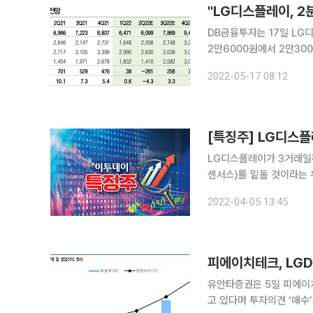
"LG디스플레이, 2
DB금융투자는 17일 L
2만6000원에서 2만3000원으로 하향 조정했다.
욱 악화돼 8개 분기 만에
2022-05-17 08:12
도 계속 하락세를 보이고 있
[특징주] LG디스플
LG디스플레이가 3거래일째
센서스)를 밑돌 것이라는 우려가 영향을 준 
는 전일 대비 3.24% 하락한 1만940
2022-04-05 13:45
대해 "1분기 매출액 6조3
피에이치테크, LGD
유안타증권은 5일 피에이
고 있다며 투자의견 ‘매수’와 목표주