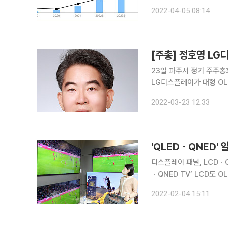
“피엔에이치테크는 LG디
2022-04-05 08:14
망”이라며 “5년 전 덕산
23일 파주서 정기 주주총
LG디스플레이가 대형 OLED를
23일 경기 파주에 위치한
2022-03-23 12:33
'QLEDㆍQNED
디스플레이 패널, LCDㆍO
ㆍQNED TV’ LCD도 OLED도 아닌 마이크로 
QNED, 미니 LED, 마이크로 LED는 또 뭐죠?” 
2022-02-04 15:11
들에 소비자들은 혼란스럽