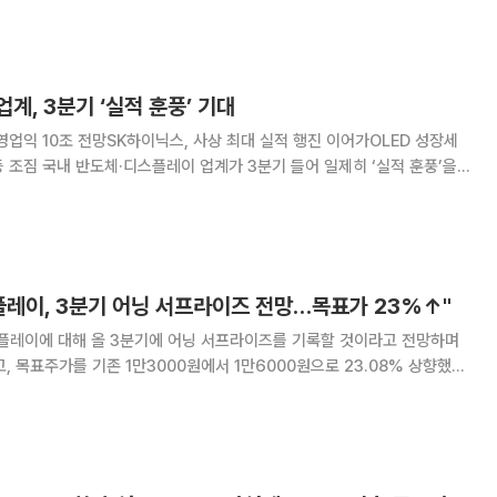
 같은 기간 영업이익은 103
계, 3분기 ‘실적 훈풍’ 기대
영업익 10조 전망SK하이닉스, 사상 최대 실적 행진 이어가OLED 성장세
제히 ‘실적 훈풍’을
기 불확실성이 여전하지만, 반도체 업황 개선과 유기발광다이오드(OLED)
주요 기업들의 실적 기대치가 가파르게
플레이, 3분기 어닝 서프라이즈 전망…목표가 23%↑"
스플레이에 대해 올 3분기에 어닝 서프라이즈를 기록할 것이라고 전망하며
, 목표주가를 기존 1만3000원에서 1만6000원으로 23.08% 상향했다.
원이다. 김소원 키움증권 연구원은 LG디스플레이가
7890억 원, 영업이익 4855