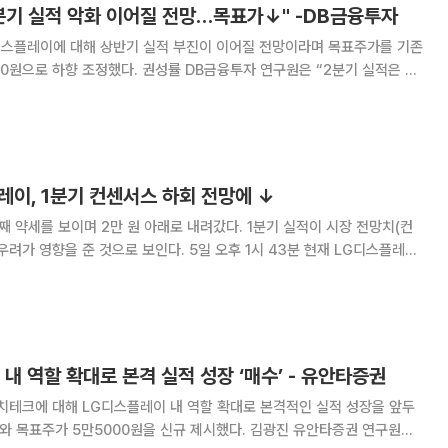
분기 실적 악화 이어질 전망…목표가↓" -DB금융투자
G디스플레이에 대해 상반기 실적 부진이 이어질 전망이라며 목표주가를 기존
 권성률 DB금융투자 연구원은 “2분기 실적은 더
 영업적자가 우려된다”며 “LCD(액정표시장치) 패널 가격이 2분기 들어서
고, 실적의 주축이었던 IT용 L
레이, 1분기 컨센서스 하회 전망에 ↓
 약세를 보이며 2만 원 아래로 내려갔다. 1분기 실적이 시장 전망치(컨
것으로 보인다. 5일 오후 1시 43분 현재 LG디스플레이
0원에 거래되고 있다. 전날 다올투자증권은 LG디스플레이에
601억 원, 영업이익 970
 내 역할 확대로 본격 실적 성장 ‘매수’ - 유안타증권
치테크에 대해 LG디스플레이 내 역할 확대로 본격적인 실적 성장을 앞두
가 5만5000원을 신규 제시했다. 김광진 유안타증권 연구원은