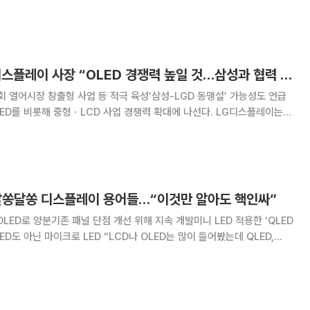
스플레이 향 공급확대 기반으로 올해부터 3년간 연평균 65% 성장할 전
네오룩스와 비슷한 시점”이라고 판단했다.
[주총] 정호영 LG디스플레이 사장 “OLED 경쟁력 높일 것…삼성과 협력 가능성 있어”
회 열어시장 창출형 사업 등 적극 육성‘삼성-LGD 동맹설’ 가능성도 언급
 비롯해 중형ㆍLCD 사업 경쟁력 확대에 나선다. LG디스플레이는
 LG디스플레이 파주 러닝센터에서 ‘제37기 정기 주주총회’를 개최하고 사
업 현황과 미래 전략을 밝혔다. 정호영 LG디스플레이
' 알쏭달쏭 디스플레이 용어들…“이것만 알아도 핵인싸”
LED로 양분기존 패널 단점 개선 위해 지속 개발미니 LED 적용한 ‘QLED
LED “LCD나 OLED는 많이 들어봤는데 QLED,
하루가 다르게 생겨나는 디스플레이 신기술과 제품
다. 다양한 디