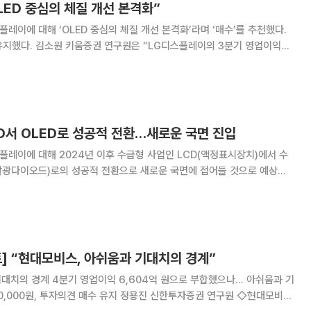
LED 중심의 체질 개선 본격화”
플레이에 대해 ‘OLED 중심의 체질 개선 본격화’라며 ‘매수’를 추천했다.
플레이의 3분기 영업이익은
치를 하회했다”며 “세트 수요가 정체된 가운데 일부 모바일과 IT 패널의 출
하가 지연된 영향”이라고 전했다. 이어 “4분기 영업
D서 OLED로 성공적 전환…새로운 국면 진입
플레이에 대해 2024년 이후 수급형 사업인 LCD(액정표시장치)에서 수
기발광다이오드)로의 성공적 전환으로 새로운 국면에 접어들 것으로 예상된
유지하고, 목표주가를 기존 1만7000원에서 2만1000원으로 상향조정했다.
“2023년 매출액은 23조3000억
] “현대모비스, 아쉬움과 기대치의 경계”