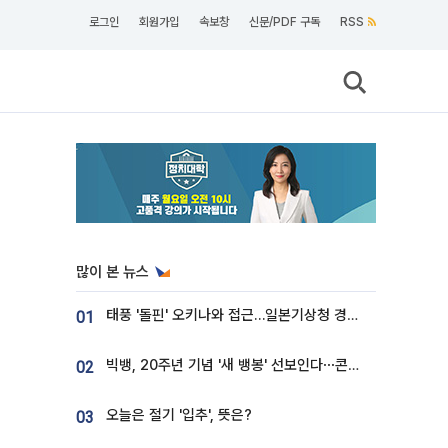
로그인
회원가입
속보창
신문/PDF 구독
RSS
많이 본 뉴스
태풍 '돌핀' 오키나와 접근…일본기상청 경로 업데이트
01
빅뱅, 20주년 기념 '새 뱅봉' 선보인다⋯콘서트 앞두고 팝업 개최
02
오늘은 절기 '입추', 뜻은?
03