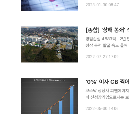
4Q22 Review: 물류지옥 4Q22 Review: 매출액 14.9조 원, 영업이익 6,604억 원(
2023-01-30 08:47
4.4%) 2023년의 관
[종합] ‘상해 봉쇄
영업손실 4883억…2년 
성장 동력 발굴 속도 올해 2분기 반도체ㆍ전자ㆍ부품 업계가 코로나19로 인한 중국 시장 봉쇄, 글로
벌 경제 침체 등 여러 악
2022-07-27 17:09
‘0%’ 이자 CB 
코스닥 상장사 피엔에이치테
히 신성장기업으로서는 보기
석된다. 30일 금융감독원 전자공시에 따르면 피엔에이치테크는 27일 이사회를 열고 200억 원 규
2022-05-30 14:06
모의 CB를 발행하기로 결