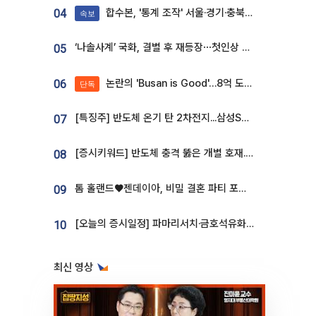
합수본, '통계 조작' 서울·경기·충북 선관위 등 추가 압수수색
04
속보
‘나솔사계’ 국화, 결별 후 재등장⋯첫인상 투표 휩쓸고 ‘인기녀’ 등극
05
논란의 'Busan is Good'…8억 도시브랜드, 용산 대통령실 CI 업체가 수행
06
단독
[특징주] 반도체 온기 탄 2차전지...삼성SDI, 장 초반 7% 넘게 껑충
07
[증시키워드] 반도체 충격 뚫은 개별 호재...포스코퓨처엠·에코프로·한화솔루션 '눈길'
08
톰 홀랜드♥젠데이아, 비밀 결혼 파티 포착⋯호텔 대관비만 9억
09
[오늘의 증시일정] 파마리서치·금호석유화학·코오롱인더·상상인증권 등
10
최신 영상