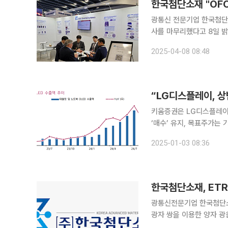
광통신 전문기업 한국첨단소
사를 마무리했다고 8일 밝혔다. OFC 2025는 1일부터 4월 3일까지 미국 샌
터에서 열렸다. 전 세계 
2025-04-08 08:48
유했다. 이번 전시회
“LG디스플레이, 
키움증권은 LG디스플레이
‘매수’ 유지, 목표주가는 
는 9060원이다. 3일 김소원 키움증권 연구원은 “지난해 4분기 연결 매출액은 7조4765억 원, 영
2025-01-03 08:36
업이익은 1780억 원”이라
한국첨단소재, ETR
광통신전문기업 한국첨단소
광자 쌍을 이용한 양자 광원칩
ETRI 인공지능컴퓨팅연구소 