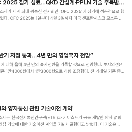
한국첨단소재 "OFC 2025 참가 성료…QKD 간섭계·PPLN 기술 주목받아"
재가 세계 최대 광통신 전시회인 ‘OFC 2025’에 참가해 성공적으로 행
프란시스코 모스콘 센
600여 개 광통신 및 네트워크 관련 기업이 참여해 최신 기술과 트렌드를 공
에서 한국첨단소재는 양자암호(QK
상반기 저점 통과…4년 만의 영업흑자 전망”
에 대해 올해 4년 만의 흑자전환을 기록할 것으로 전망했다. 투자의견은
기존 1만4000원에서 1만3000원으로 하향 조정했다. 전 거래일 기준 종가
며 “당사 추정치(2530억
I와 양자통신 관련 기술이전 계약
재는 한국전자통신연구원(ETRI)과 카이스트가 공동 개발한 양자 얽힘
 기술에 대한 기술이전 계약을 7일 체결했다고 밝혔다. 이 기술은
양자기술연구본부가 개발한 'PPLN(Periodically Poled Lithium