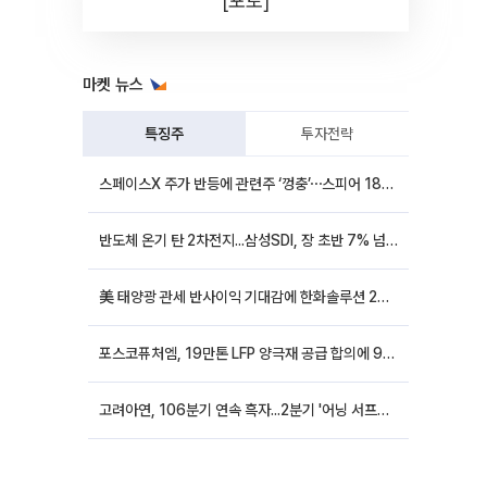
[포토]
마켓 뉴스
특징주
투자전략
스페이스X 주가 반등에 관련주 ‘껑충’⋯스피어 18%ㆍ에이치브이엠 12%↑
반도체 온기 탄 2차전지...삼성SDI, 장 초반 7% 넘게 껑충
美 태양광 관세 반사이익 기대감에 한화솔루션 20%대·OCI홀딩스 14%대 급등
포스코퓨처엠, 19만톤 LFP 양극재 공급 합의에 9%대 강세
고려아연, 106분기 연속 흑자...2분기 '어닝 서프라이즈'에 장 초반 12%대 강세