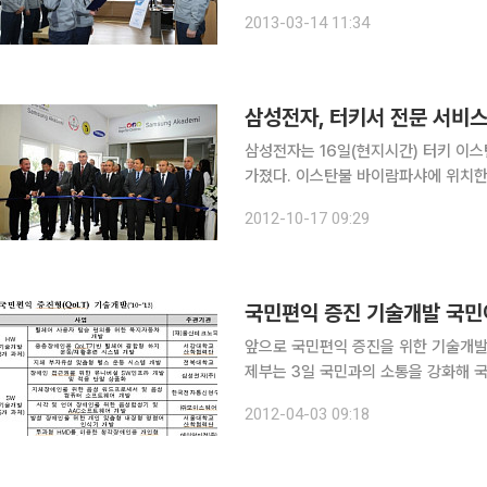
가장 활발한 업종은 조선업계다. 국내 
2013-03-14 11:34
중공업은 지난해 10월 교육과학기술
삼성전자, 터키서 전문 서비스
삼성전자는 16일(현지시간) 터키 이스탄
가졌다. 이스탄불 바이람파샤에 위치한 이스탄불 티자렛 오다스 기술 고등학교에서 열린 ‘삼성 아카
데미’개소식에는 카즘 테킨 이스탄불 
2012-10-17 09:29
총영사관 총영사, 우르 에르데네르 IO
국민편익 증진 기술개발 국민
앞으로 국민편익 증진을 위한 기술개발 과
제부는 3일 국민과의 소통을 강화해 
개발사업에 소셜네트워크서비스(SNS)
2012-04-03 09:18
국민편익 증진 기술개발 사업은 사회적