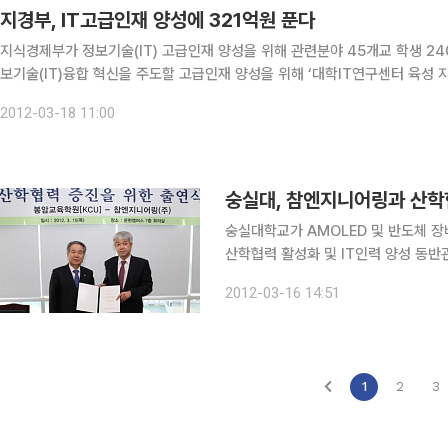
지경부, IT고급인재 양성에 321억원 푼다
지식경제부가 정보기술(IT) 고급인재 양성을 위해 관련분야 45개교 학생 2400명과 
보기술(IT)융합 혁신을 주도할 고급인재 양성을 위해 ‘대학IT연구센터 육성 지
격적인 활동에 들어간다고 18일 밝혔다. 특히 2010년 시행된 ‘IT인력
2012-03-18 11:00
숭실대, 참엔지니어링과 산학
숭실대학교가 AMOLED 및 반도체 장비
산학협력 활성화 및 IT인력 양성 동
단에 참엔지니어링 자사주식 10억원 
2012-03-16 14:51
일 밝혔다. 숭실대 측은 ON·O
1
2
3