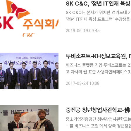
SK C&C, '청년 IT인재 육
SK C&C는 본사가 위치한 경기도내 
‘청년 IT인재 육성 프로그램’ 수강생을
기도경제과학진흥원이 도내 IT 인력양
2019-06-19 09:45
될 예정이며, 교육비는 무료다. 올해는
투비소프트-KH정보교육원, I
비즈니스 플랫폼 기업 투비소프트는 2
고 자사의 웹 표준 사용자인터페이스(U
혔다. 이번 협약으로 투비소프트는 약 일억 원 상당의 제품 라이선스를 제공하고, KH정보교육원은
2017-03-24 10:08
이를 자바 개발자 양성과정의 UI 설계
중진공 청년창업사관학교-佛 에
중소기업진흥공단 청년창업사관학교는 프
ㆍ불 비즈니스 포럼'에서 양국 청년창업 지