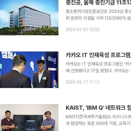
중진공, 올해 중진기금 11조1
중소벤처기업진흥공단은 2024년 중소
회 본회의 의결을 거쳐 11조1389억 원으로 확정됐다고 1
2398억 원 대비 8.8%(8991억 
2024-01-01 12:00
처기업이 민간주도 경제성장의 주요 축
카카오 IT 인재육성 프로그램
카카오는 IT 인재육성 프로그램인 ‘카
에 선정됐다고 17일 밝혔다. 카카오는 판교 아지트에서 열린 ‘청년친화형 기업 ESG 지원사업’ 선정
결과 발표 행사에서 이같이 밝혔다. 
2023-03-17 11:11
총리, 권기섭 고용노동부 차관, 손경
KAIST, 'IBM Q' 네트워
KAIST(한국과학기술원)는 비즈니스와
과 협업하는 포춘 500대 기업, 교육기
했다고 29일 밝혔다. KAIST는 국내 최초 IBM Q 네트워크 학술 멤버(Academic Member)로서