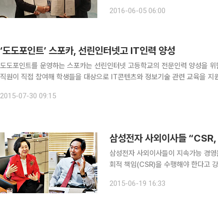
IT인력 양성을 위해 프랑스 이동통신사 
2016-06-05 06:00
해 설립한 민간기관이다. 매년 100
‘도도포인트’ 스포카, 선린인터넷고 IT인력 양성
도도포인트를 운영하는 스포카는 선린인터넷 고등학교의 전문인력 양성을 위한 산학 협력을
직원이 직접 참여해 학생들을 대상으로 IT콘텐츠와 정보기술 관련 교육을 지
과, 멀티미디어과 등 4개 학과로 구성돼 있다. 우선 방과 후 
2015-07-30 09:15
삼성전자 사외이사들 “CSR,
삼성전자 사외이사들이 지속가능 경영을
회적 책임(CSR)을 수행해야 한다고 강조했다. 삼성전자는 19일 공식 블로그 삼
작 특별기획 지속가능 경영을 말하다’
2015-06-19 16:33
보공학부 교수)와 김은미 이사(이화