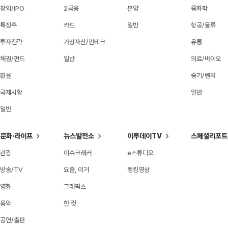
장외/IPO
2금융
분양
중화학
특징주
카드
일반
항공/물류
투자전략
가상자산/핀테크
유통
채권/펀드
일반
의료/바이오
환율
중기/벤처
국제시황
일반
일반
문화·라이프
뉴스발전소
이투데이TV
스페셜리포트
관광
이슈크래커
e스튜디오
방송/TV
요즘, 이거
랭킹영상
영화
그래픽스
음악
한 컷
공연/출판