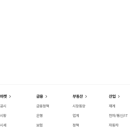
마켓
금융
부동산
산업
공시
금융정책
시장동향
재계
시황
은행
업계
전자/통신/IT
시세
보험
정책
자동차