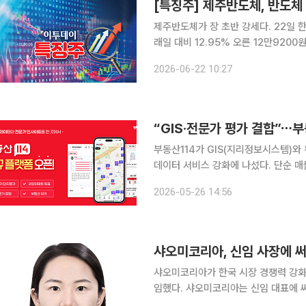
[특징주] 제주반도체, 반도체 
제주반도체가 장 초반 강세다. 22일 한국거래소에 따르면 제주반도체는 오전 10시 23분 기준 전 거
래일 대비 12.95% 오른 12만9200원에 거래되고 있다. 이날 
과 국내 대형주 강세 등 전반적인 반
2026-06-22 10:27
된다. 시장에서는 이러한 온기가 반도체
“GIS·전문가 평가 결합”⋯부
부동산114가 GIS(지리정보시스템)와
데이터 서비스 강화에 나섰다. 단순 매
결합한 참여형 플랫폼으로 고도화해 실수요자와 투자
2026-05-26 14:56
HDC랩스의 부동산114는 신규 플랫폼
샤오미코리아, 신임 사장에 써
샤오미코리아가 한국 시장 경쟁력 강화
임했다. 샤오미코리아는 신임 대표에 써머 펑 사장을 선임했다고 13일 밝혔다. 써머 펑 신임 사장은
리저널 비즈니스 관리와 글로벌 이커머