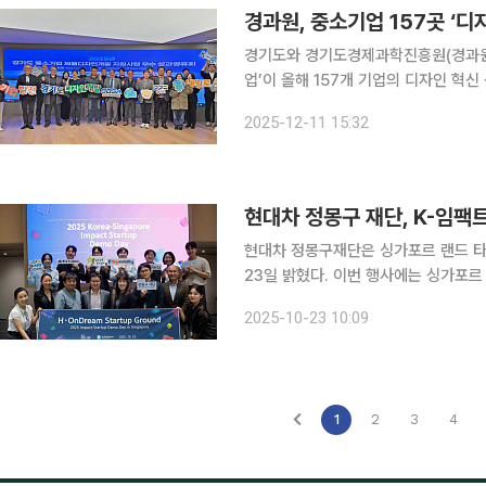
경과원, 중소기업 157곳 ‘디
경기도와 경기도경제과학진흥원(경과원)
업’이 올해 157개 기업의 디자인 혁
김했다. 경과원은 10일 판교 경기스타트업 브릿지에서 성과공유회를 열고 올해 개발된 디자인 결과
2025-12-11 15:32
현대차 정몽구 재단, K-임팩
현대차 정몽구재단은 싱가포르 랜드 
23일 밝혔다. 이번 행사에는 싱가포르 현지 임팩트 투자자와 스타트업 관계자 등 70여 명이 참석해
한·싱가포르 양국을 대표하는 임팩트 
2025-10-23 10:09
은 혁신 기술과 비즈니스 모델을 통해
1
2
3
4