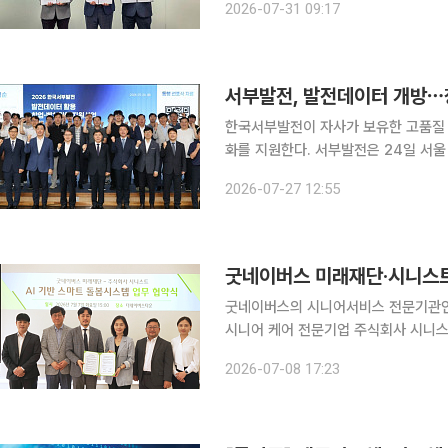
2026-07-31 09:17
‘NPU 기반 온디바이스 AIoT 사업 
서부발전, 발전데이터 개방⋯창업
한국서부발전이 자사가 보유한 고품질 
화를 지원한다. 서부발전은 24일 서울 마포구 서울창업허브에서 '발전데이터 활용 창업·벤처기업
지원사업 동행 선포식'을 개최했다고 27일 밝혔다. 이날 행사에는 서부발
2026-07-27 12:55
달 10일까지 진행한 협업 사업 공모를
굿네이버스 미래재단·시니스트,
굿네이버스의 시니어서비스 전문기관인 
시니어 케어 전문기업 주식회사 시니스트
업’을 통한 안전한 시니어 주거공동체 조
2026-07-08 17:23
협약은 미래재단의 시니어 복지 전문성과