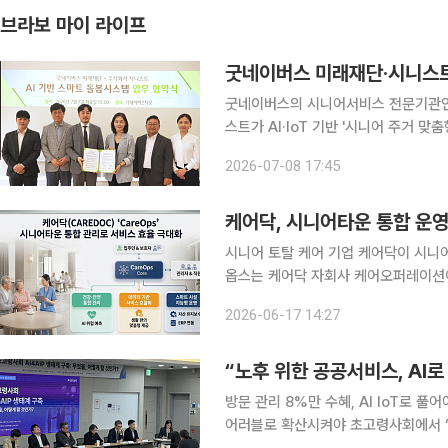
브라보 마이 라이프
굿네이버스의 시니어서비스 전문기관인 
스트가 AI·IoT 기반 '시니어 주거 맞춤형
은 굿네이버스 미래재단의 시니어 복지 전
2026-07-08 17:45
사회에 대응하는 스마트 돌봄서비스를
케어닥, 시니어타운 통합 운영
시니어 토탈 케어 기업 케어닥이 시니어타운
옵스는 케어닥 자회사 케어오퍼레이션이
터 건강·생활 지원, 커뮤니티, 시설 관리까지 통
2026-06-17 14:27
달리 시니어타운에 특화된 시스템으로 
“노후 위한 공공서비스, AI
방문 관리 8%만 수혜, AI IoT로 풀
어러블로 확산시켜야 초고령사회에서 ‘인공’지능의 역할로 ‘인간’다움 지목됐다. 고령자 돌봄의 핵