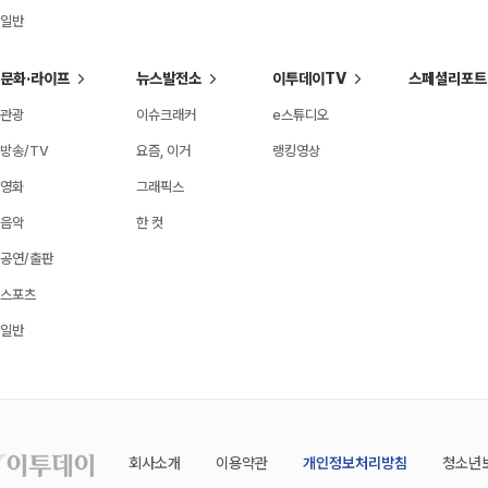
일반
문화·라이프
뉴스발전소
이투데이TV
스페셜리포트
관광
이슈크래커
e스튜디오
방송/TV
요즘, 이거
랭킹영상
영화
그래픽스
음악
한 컷
공연/출판
스포츠
일반
회사소개
이용약관
개인정보처리방침
청소년