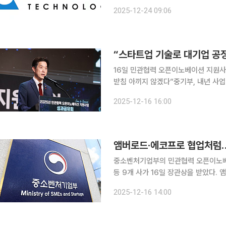
"인공지능(AI) 반도체의 성능 고도화
2025-12-24 09:06
시작하
16일 민관협력 오픈이노베이션 지원사
받침 아끼지 않겠다”중기부, 내년 사업
상…‘누수 최소화’ 위플랫 등 3개 사 대상 중소벤처기업부는 16일 민관협력 오픈이노베이션
2025-12-16 16:00
업에 참여해 대·중견기업과 협업한 인공
중소벤처기업부의 민관협력 오픈이노베
등 9개 사가 16일 장관상을 받았다. 
차전지 제조공정 최적화’를 함께 수행하
2025-12-16 14:00