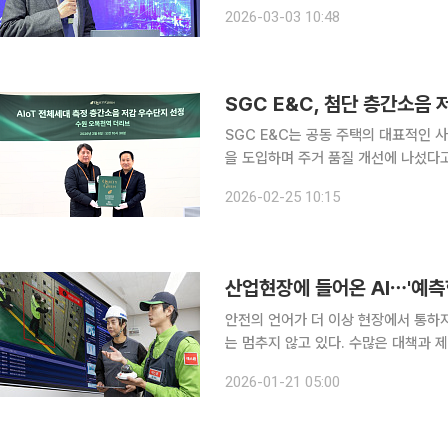
결·초고신뢰·지능형 AI 네트워크’를 제시했다. KT는 AI가 안정적으로 작동하고 
2026-03-03 10:48
수 있는 통합 인프라로 6G를 규정했다.
SGC E&C, 첨단 층간소음 
SGC E&C는 공동 주택의 대표적인 
을 도입하며 주거 품질 개선에 나섰다고 25일 밝혔다. SGC E&C(S
선 실제 입주민의 체감 품질 향상을 
2026-02-25 10:15
존 바닥 구조를 개선한 층간소음 저감 
안전의 언어가 더 이상 현장에서 통하
는 멈추지 않고 있다. 수많은 대책과 제
다. 한국의 산재 사망률은 경제협력개발기
2026-01-21 05:00
고는 줄지 않고 이동했다. 대기업에서