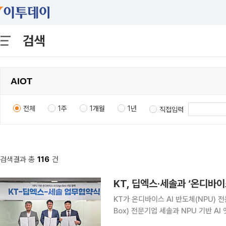
검색
전체
1주
1개월
1년
직접입력
검색결과 총
116
건
KT, 딥엑스·세솔과 ‘온디바이스
KT가 온디바이스 AI 반도체(NPU) 전
Box) 전문기업 세솔과 NPU 기반 AI
해 현장에서 데이터를 실시간으로 분석·처리하는 소형