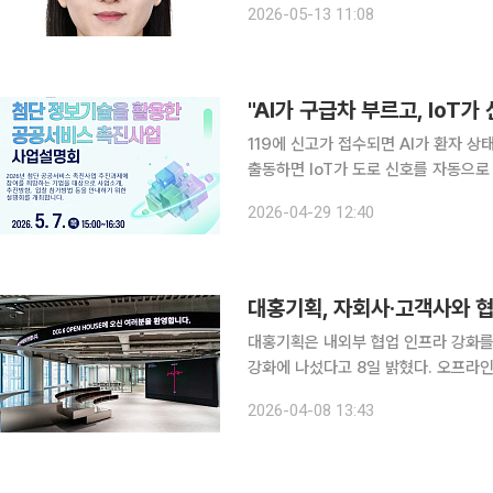
2026-05-13 11:08
가다. 샤오미 주요 시장에서 사업 성장
"AI가 구급차 부르고, IoT가
119에 신고가 접수되면 AI가 환자 
출동하면 IoT가 도로 신호를 자동으로
기도와 경북 상주에서 현실이 될 기술이다. 한국지역정보개발원(이하 개발원)은 인공지능(
2026-04-29 12:40
물인터넷(IoT) 등 첨단기술을 공공서비
대홍기획, 자회사·고객사와 협
대홍기획은 내외부 협업 인프라 강화를
강화에 나섰다고 8일 밝혔다. 오프라인 협업 공간을 통해 디지털·미디어 전문 자회사 스푼
(SPOON)과의 협업 체계를 더욱 공고
2026-04-08 13:43
기획은 특히 디지털 전환과 인공지능(A