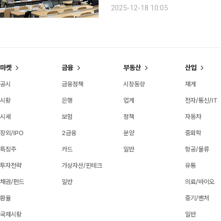
심인 ‘주거지에서 나이 듦’(AIP·Aging
2025-12-18 10:05
태계 구축 방안을 놓고 통찰을 공유
마켓
금융
부동산
산업
공시
금융정책
시장동향
재계
시황
은행
업계
전자/통신/IT
시세
보험
정책
자동차
장외/IPO
2금융
분양
중화학
특징주
카드
일반
항공/물류
투자전략
가상자산/핀테크
유통
채권/펀드
일반
의료/바이오
환율
중기/벤처
국제시황
일반