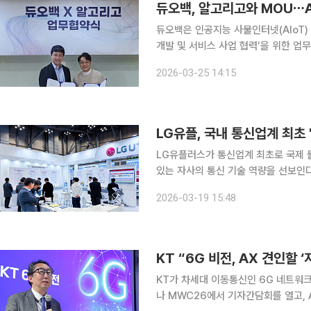
듀오백, 알고리고와 MOU⋯
듀오백은 인공지능 사물인터넷(AIoT)
개발 및 서비스 사업 협력’을 위한 업무협약(
MOU를 바탕으로 AI기능이 강화된 
2026-03-25 14:15
AIoT 플랫폼에서 수집되는 빅데이터
LG유플러스가 통신업계 최초로 국제 
있는 자사의 통신 기술 역량을 선보인다고 19일 밝혔다. LG유플러스
스코 제1전시장에서 진행되는 ‘국제 물산
2026-03-19 15:48
원격검침부터 시설물 안전관리에 이르는
KT “6G 비전, AX 견인할 
KT가 차세대 이동통신인 6G 네트워크
나 MWC26에서 기자간담회를 열고, A