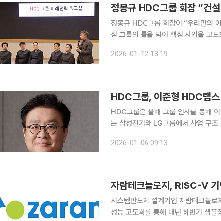
정몽규 HDC그룹 회장 “건설
정몽규 HDC그룹 회장이 “우리만의 아
심 그룹의 틀을 넘어 핵심 사업을 고도
원들에게 당부했다. 12일 HDC그룹에 따르면 정 회장은 강원도 원주시 오크밸리 리조트에서 열린
2026-01-12 13:19
새해 미래전략 워크숍에서 “창사 50주
HDC그룹, 이준형 HDC랩스
HDC그룹은 올해 그룹 인사를 통해 이준
는 삼성전기와 LG그룹에서 사업 구조
플랫폼·영업 부문을 총괄하는 등 기술 
2026-01-06 09:13
이 신임 대표는 기술 혁신과 사업 고도
시스템반도체 설계기업 자람테크놀로지가
성능 고도화를 통해 내년 하반기 샘플칩 제작을 시작할 