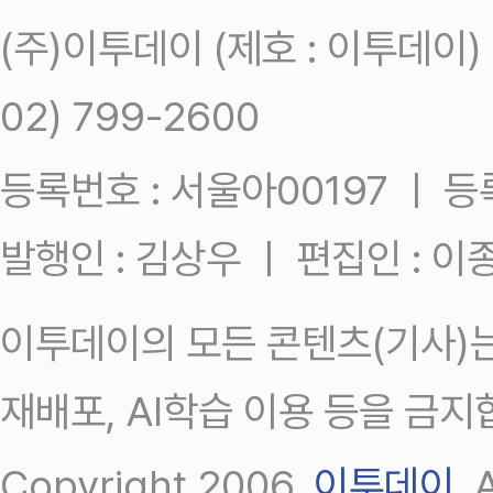
(주)이투데이 (제호 : 이투데이
02) 799-2600
등록번호 : 서울아00197 ㅣ 등록일
발행인 : 김상우 ㅣ 편집인 : 
이투데이의 모든 콘텐츠(기사)는
재배포, AI학습 이용 등을 금지
Copyright 2006.
이투데이
.