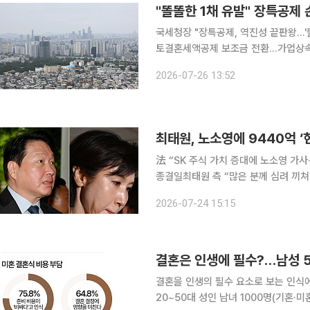
"똘똘한 1채 유발" 장특공제
국세청장 "장특공제, 역진성 끝판왕…'
토결혼세액공제 보조금 전환…가업상속공제 편법상속 차단 "강남
공제(장특공제)로 200억원 넘게 공제
2026-07-26 13:52
장이 다음달 초 정부의 세제개편안 발표
法 “SK 주식 가치 증대에 노소영 가사
종결일최태원 측 “많은 분께 심려 끼쳐 송구” 최태원 SK그룹 회장이 노소영 아트
게 재산분할로 9440억원을 지급해야
2026-07-24 15:15
에 따라 노태우 비자금 300억원 지원
결혼은 인생에 필수?…남성 5
결혼을 인생의 필수 요소로 보는 인식에서 남녀 
20~50대 성인 남녀 1000명(기혼·미