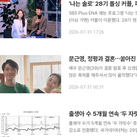
'나는 솔로' 28기 돌싱 커플
SBS Plus·ENA 예능 프로그램 '나는
(이상 가명) 커플이 이혼했다. 28기 영자는 31일 SNS에 "최근 저의 상황에 대해 많은 분께서 걱정
어린 문의와 메시지를 보내주셨다. 한 
2026-07-31 17:26
가 연예인이나 공인은 아니지만, 개인
문근영, 정평과 결혼⋯쏟아진 
배우 문근영(39)이 결혼 발표 후 심경을 전했다. 30일 문근영은 자신의 인
많은 축하를 해주셔서 많이 울컥했다”라며
“이렇게 많이 사랑받고 있구나 마음 
2026-07-31 00:31
정말 
출생아 수 5개월 연속 '두 
출생아 수가 5개월 연속 ‘두 자릿수’ 
감소로 전환됐다. 국가데이터처는 29일 발표한 ‘5월 인구동향’에서 5월 출생아 수가 2만3160명으