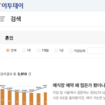
검색
전체
1주
1개월
1년
직접입력
검색결과 총
3,810
건
예식장 예약 왜 힘든가 봤더니
이달 말 서울에서 결혼하는 정모(35·남
식장 8곳을 둘러봤지만, 예약 가능한 
마감된 상태였다. 11월 이후에는 예약