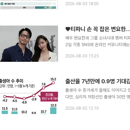
2026-08-03 18:00
2200만원에서 2600만원으로, 맞벌
♥티파니 손 꼭 잡은 변요한…
배우 변요한과 그룹 소녀시대 멤버 티파
2일 각종 SNS와 온라인 커뮤니티에
습이 담긴 영상이 공개됐다. 영상에서 변요한은 하이힐을 신고 계단을 내려오는 티파니 영의 손을
2026-08-03 15:25
잡으며 이동을 도왔다. 티파니 영은 꽃
출산율 7년만에 0.9명 기대
출생아 수 증가세가 올해도 이어지고 있
다만, 심리적 저항선인 출생아 30만 명대 안착까진 갈 
(KOSIS)에 따르면, 올해 1~5월 누
2026-08-02 12:10
0.99명, 2월 0.93명, 3월 0.93명, 4