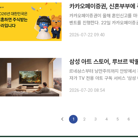
카카오페이증권, 신혼부부에 
카카오페이증권이 올해 혼인신고를 마
벤트를 진행한다. 22일 카카오페이증권은 2026년 한 해 동안 혼인신고를 완료한 고객을 대상으로
1인당 5만원, 커플 기준 최대 10만
2026-07-22 09:40
삼성 아트 스토어, 루브르 박
르네상스부터 낭만주의까지 안방에서 감상
자가 TV 전용 아트 구독 서비스 '삼성
게 추가했다고 20일 밝혔다. 이번 업데이트로 삼성 아트 스토어에서 감상할 수 있는 루브르 박물관
2026-07-20 08:54
컬렉션은 기존 17점에서 51점으로 확
1
2
3
4
5
6