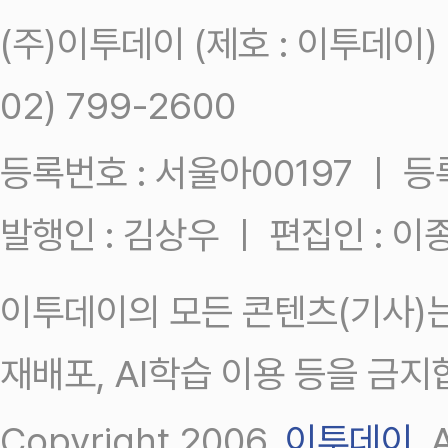
(주)이투데이 (제호 : 이투데이
02) 799-2600
등록번호 : 서울아00197 ㅣ 등록일
발행인 : 김상우 ㅣ 편집인 : 
이투데이의 모든 콘텐츠(기사)는
재배포, AI학습 이용 등을 금지
Copyright 2006.
이투데이
.