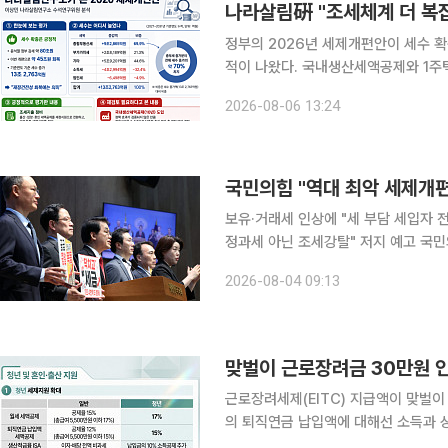
나라살림硏 "조세체계 더 복
정부의 2026년 세제개편안이 세수 
적이 나왔다. 국내생산세액공제와 1주
하다는 주장이다. 이상민 나라살림연구소 수석연구위원은 6일 발표한 '26 세제개편안: 제한된 진
2026-08-06 13:24
전, 복잡해진 조세체계' 보고서에서 정
국민의힘 "역대 최악 세제개편…
보유·거래세 인상에 "세 부담 세입자 
정과세 아닌 조세강탈" 저지 예고 국민의힘이 정부의 2026년 세제개편안에 대해 '역대 최악의 세제
개편'으로 규정하고 전면 반대 입장을 밝혔다. 국민의힘 소속 국회 재정경제기획위
2026-08-04 09:13
일 오후 국회 소통관에서 긴급 기자회견
맞벌이 근로장려금 30만원 인
근로장려세제(EITC) 지급액이 맞벌이
의 퇴직연금 납입액에 대해선 소득과 상관없이 1
표한 ‘2026년 세제개편안’의 민생 부