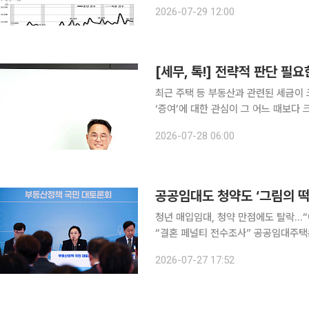
로 전년 동월보다 13.6% 증가했다고 
2026-07-29 12:00
아 수는 12만2694명으로 15.2% 늘
[세무, 톡!] 전략적 판단 필요
최근 주택 등 부동산과 관련된 세금이
‘증여’에 대한 관심이 그 어느 때보다 
사 중 하나는 자녀 한 사람에게 재산
2026-07-28 06:00
‘분산 증여’ 방식이다. 이러한 분산 
청년 매입임대, 청약 만점에도 탈락…“
“결혼 페널티 전수조사” 공공임대주택은 경쟁이 치열해 입주하기 어렵고, 청약은 높은 분양가와 계
약금 부담 탓에 당첨되더라도 내 집 
2026-07-27 17:52
함께 거주한다는 이유로 주거지원 대상