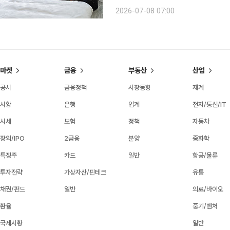
로의 생활을 존중하려는 태도가 커지고
2026-07-08 07:00
로를 ‘노인’으로 인식하는 나이도 70
마켓
금융
부동산
산업
공시
금융정책
시장동향
재계
시황
은행
업계
전자/통신/IT
시세
보험
정책
자동차
장외/IPO
2금융
분양
중화학
특징주
카드
일반
항공/물류
투자전략
가상자산/핀테크
유통
채권/펀드
일반
의료/바이오
환율
중기/벤처
국제시황
일반