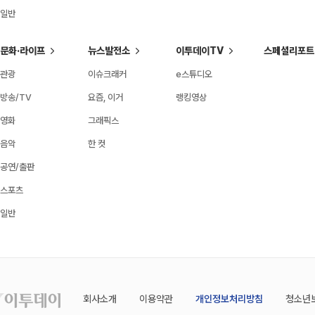
일반
문화·라이프
뉴스발전소
이투데이TV
스페셜리포트
관광
이슈크래커
e스튜디오
방송/TV
요즘, 이거
랭킹영상
영화
그래픽스
음악
한 컷
공연/출판
스포츠
일반
회사소개
이용약관
개인정보처리방침
청소년