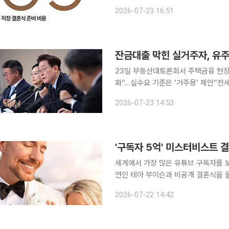
이 인생의 필수 요소라고 생각하는지 묻
2026-07-23 16:51
보다 18.2%포인트 낮았다.
23일 부동산대토론회서 주택금융 현장 
화”…실수요 기준은 ‘거주용’ 제안“전세
금융 규제를 둘러싼 국민의 구체적인 
2026-07-23 14:53
계약을 맺은 실수요자에 대해서는 피해
'구독자 5억' 미스터비스트 
세계에서 가장 많은 유튜브 구독자를 
연인 테아 부이슨과 비공개 결혼식을 올리며 부부가 됐다. 21일(이
이' 등 미국 현지 매체는 미스터비스
2026-07-22 14:42
프라이빗 리조트 '네커 아일랜드'에서