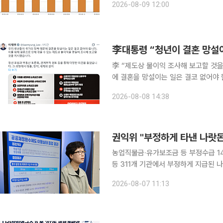
2026-08-09 12:00
씨는 “인기 있는 예식장은 1년 전에도
李대통령 “청년이 결혼 망설이
李 “제도상 불이익 조사해 보고할 것을 지시” 이재명 대통령이 8일 "우리 청년들이
에 결혼을 망설이는 일은 결코 없어야 한다"고 강조했다. 이 대통령은
년들이 국가 정책 때문에 결혼을 망설이
2026-08-08 14:38
상 불이익을 면밀히 조사해 보고할 것
권익위 "부정하게 타낸 나랏돈
농업직불금·유가보조금 등 부정수급 14만여 건 적발 지난해 중앙행정기
등 311개 기관에서 부정하게 지급된 나랏돈이
는 7일 중앙행정기관과 지방정부, 시도
2026-08-07 11:13
이행 실태 