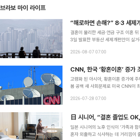
브라보 마이 라이프
“해로하면 손해?” 8·3 세제
결혼이 불리한 세금·연금 구조 이혼 뒤 1
3일 발표한 부동산 세제개편안이 실거주
각 집 한 채를 보유한 고령 부부에게
2026-08-07 07:00
다는 분석이 나온다. 종합부
CNN, 한국 ‘황혼이혼’ 증가 
고령화 된 아시아, 황혼이혼 증가에 주
봄 공백 새 사회문제로 미국 CNN이 최근 한국과 일본을 비롯한 아시아 국가에서 확산하는 ‘황혼이
혼’을 집중 조명했다. 고령화로 부부가
2026-07-28 07:00
수하기보다 남은 인생을 독립적으로 
日 시니어, “결혼 졸업도 OK
일본 시니어의 노후 인식이 ‘가족과 함
혼자 외출하고 식사하는 데 거리낌이 