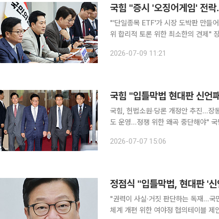
국힘 "증시 '오징어게임' 전락
"'단일종목 ETF'가 시장 도박판 만
위 합리적 토론 위한 최소한의 견제" 장동혁 국민의힘 대표는 최근 국내 증시 급락과 관련해 "이재명
정권과 더불어민주당이 온 나라를 파랗
2026-07-09 11:21
정책을 강하게 비판했다.
국힘 "입틀막법 현대판 신언패
국힘, 헌법소원·당론 개정안 추진…장동
도 운영…정쟁 위한 왜곡 중단해야" 국민의힘은 7일 시행된 정보통신망법 개정안을 '온라인 입틀막
법'으로 규정하며 헌법소원심판 청구와
2026-07-07 15:06
"허위조작 정보로 인한 피해를 막기 위
정점식 "입틀막법, 현대판 '
"권력이 사실·거짓 판단하는 독재…국
체계 개편 위한 여야정 협의테이블 제안" 정점식 국민의힘 원내대표는 7일 시행된 정보통신