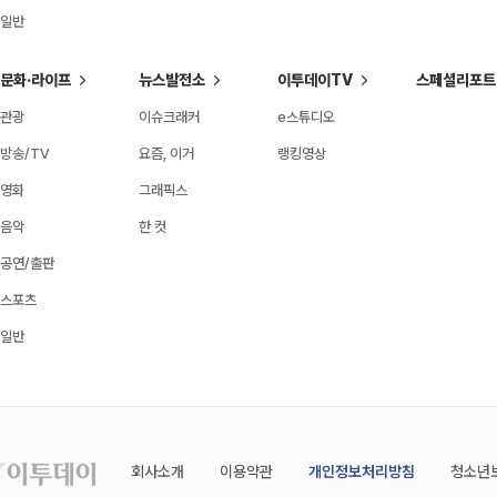
일반
문화·라이프
뉴스발전소
이투데이TV
스페셜리포트
관광
이슈크래커
e스튜디오
방송/TV
요즘, 이거
랭킹영상
영화
그래픽스
음악
한 컷
공연/출판
스포츠
일반
회사소개
이용약관
개인정보처리방침
청소년