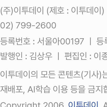
(주)이투데이 (제호 : 이투데이
02) 799-2600
등록번호 : 서울아00197 ㅣ 등록일
발행인 : 김상우 ㅣ 편집인 : 
이투데이의 모든 콘텐츠(기사)는
재배포, AI학습 이용 등을 금지
Copyright 2006.
이투데이
.