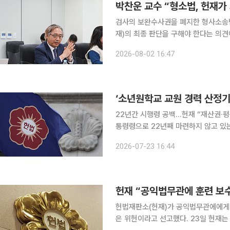
박찬운 교수 “형소법, 헌재가
검사의 보완수사권을 폐지한 형사소송
재)의 최종 판단을 구해야 한다는 의견이 나온다. 검찰개혁추진단 자문위원장
대 법학전문대학원 교수는 2일 페이스
2026-08-02 16:47
‘소년원학교 교원 경력 산정기준
22년간 시행령 공백…헌재 “재산권·평등권 침해” 행정부가 소년원학교 교
통령령으로 22년째 마련하지 않고 있는 건 위
반직공무원으로 임용된 소년원학교 교
2026-07-23 16:44
헌재 “공익법무관에 훈련 보수
헌법재판소(헌재)가 공익법무관에에게 
은 위헌이라고 선고했다. 23일 헌재는 재판관 전원 일치 의견으로 군인보수법 제2조 제1항에서 ‘군