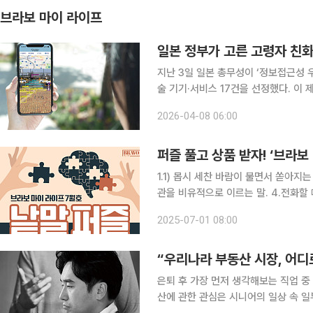
브라보 마이 라이프
일본 정부가 고른 고령자 친화
지난 3일 일본 총무성이 ‘정보접근성
술 기기·서비스 17건을 선정했다. 이
하며 의사소통할 수 있는 사회를 뒷받
2026-04-08 06:00
는 취지로 운영된다. 일본
퍼즐 풀고 상품 받자! ‘브라
1.1) 몹시 세찬 바람이 불면서 쏟아지
관을 비유적으로 이르는 말. 4.전화할 때 상대편을 부르는 말. 상대편이 윗사람이거나 아랫사람이거
나 관계없이 쓴다. 6.같은 학교에서 공부한 사이 또는 같은 학교를 같은 해에 나온 사람. 8.절약하여
2025-07-01 08:00
모아둠. 10.
“우리나라 부동산 시장, 어디
은퇴 후 가장 먼저 생각해보는 직업 중
산에 관한 관심은 시니어의 일상 속 일