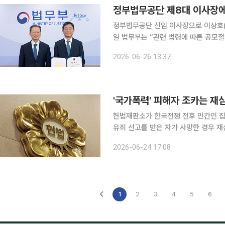
정부법무공단 제8대 이사장에
정부법무공단 신임 이사장으로 이상호(60
일 법무부는 “관련 법령에 따른 공모
대 정부법무공단 이사장에 최종 선임됐다”고 밝혔다. 정부법무공단은 정
2026-06-26 13:37
부터 위임받은 민사·행정소송, 헌법소원
'국가폭력' 피해자 조카는 재심
헌법재판소가 한국전쟁 전후 민간인 
유죄 선고를 받은 자가 사망한 경우 
법 조항이 헌법에 어긋난다고 판단했다. 헌재는 24일 형사소송법 제424조 제4호 중 ‘유죄의
2026-06-24 17:08
를 받은 자가 사망한 경우’ 부분에 대
1
2
3
4
5
6