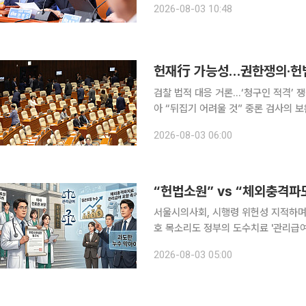
2026-08-03 10:48
다. 한 직무대행은 3일 오전 서울 
헌재行 가능성…권한쟁의‧헌법
검찰 법적 대응 거론…‘청구인 적격’ 쟁
아 “뒤집기 어려울 것” 중론 검사의 보완수사권을 폐지하는 형사소송법 개정안이 국회를 통과하면
서 향후 헌법재판소를 통한 법적 대응
2026-08-03 06:00
청구가 우선 거론되는 가운데 헌법소원
서울시의사회, 시행령 위헌성 지적하며
호 목소리도 정부의 도수치료 '관리급여' 적용을 둘러싼 의료계와 보험업계의 갈등이 법정 싸움으로
번지고 있다. 의료계가 국민 치료권과
2026-08-03 05:00
려 풍선효과가 나타나는 체외충격파치