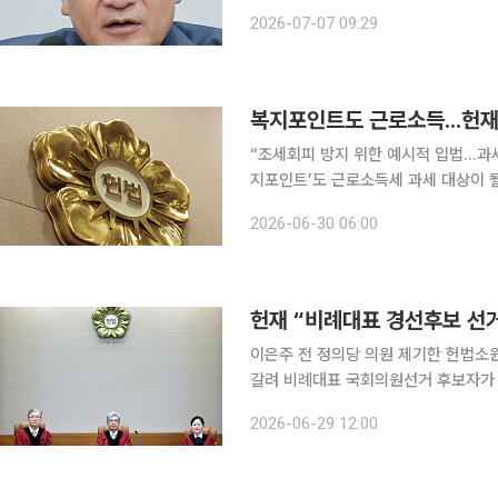
정안을 '온라인 입틀막법'으로 규정하
2026-07-07 09:29
을 당론 발의
복지포인트도 근로소득...헌재
“조세회피 방지 위한 예시적 입법…과세요건명확주의 위반
지포인트’도 근로소득세 과세 대상이 
헌법재판소 판단이 나왔다. 30일 법조계에 따르면 헌재는 24일 근로소득의 범위를 규정한 소득세
2026-06-30 06:00
법 제20조 제1항 제1호에 대해 재판
헌재 “비례대표 경선후보 선
이은주 전 정의당 의원 제기한 헌법소원
갈려 비례대표 국회의원선거 후보자가 되려는 사람의 당내 경선 선거사무소 설치와 후원회 지정을
제한한 공직선거법·정치자금법 조항이 헌
2026-06-29 12:00
법조계에 따르면 헌재는 24일 비례대