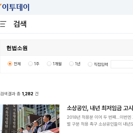
검색
전체
1주
1개월
1년
직접입력
검색결과 총
1,282
건
소상공인, 내년 최저임금 고
2018년 적용분 이어 두 번째…이번엔
별 구분 적용 촉구 소상공인들이 내년도 최저임금 고시를 취소해달라며 다시 법정 대응에 나섰다.
업종별 지불 능력을 반영하지 않은 단