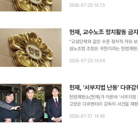
사교육소집된 자’의 ‘공익법무관’ 부분이 헌법에 위
2026-07-23 16:15
인 기초군사훈련은 전투력 함양을 목적
“교원단체와 같은 수준 정치적 자유 보장해야” 대학교원 노동조합의 정치활동을
원노조법 조항은 위헌이라는 헌법재판소 결정이 나왔다. 헌재는 
학교수노조가 청구한 교원노조법 3조에
2026-07-23 16:04
결정했다. 헌재는 “대학교원 개인
헌재, ‘서부지법 난동’ 다큐
헌법재판소(헌재)가 이른바 ‘서부지법
고받은 다큐멘터리 감독의 사건을 재판소원에 회부했다. 21일 오후
촬영을 위해 법원에 들어갔다는 사정을
2026-07-21 16:43
활동의 자유, 평등권 등 기본권을 침