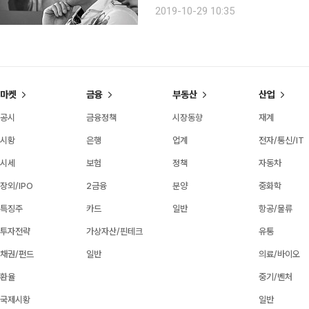
망도 어려워져 믿을 만한 부동산 정보
2019-10-29 10:35
탄한 입지를 다진 전문가이자 여러 부
마켓
금융
부동산
산업
공시
금융정책
시장동향
재계
시황
은행
업계
전자/통신/IT
시세
보험
정책
자동차
장외/IPO
2금융
분양
중화학
특징주
카드
일반
항공/물류
투자전략
가상자산/핀테크
유통
채권/펀드
일반
의료/바이오
환율
중기/벤처
국제시황
일반