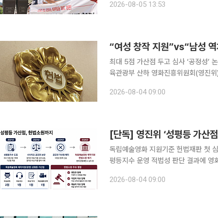
2026-08-05 13:53
헌 소지가 있다는 주장이다. 소상공
최대 5점 가산점 두고 심사 ‘공정성’ 
육관광부 산하 영화진흥위원회(영진위
전부터 이어졌다. 여성 영화인의 창작
2026-08-04 09:00
에 따라 부여한 점수가 작품의 최종 순
독립예술영화 지원기준 헌법재판 첫 심
평등지수 운영 적법성 판단 결과에 영화계 촉각 문화체육관광부 산하 영화진흥
수 가산점 제도’가 헌법재판소 심판대
2026-08-04 09:00
작지원 사업의 심사 기준이 다른 지원자