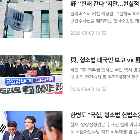
필리버스터 거친 개정안…“절차적 하자 
보완수사권을 폐지하는 형사소송법 개
원·위헌법률 심판 등 법적 대응을 예고
2026-08-03 16:53
한계가 뚜렷한 만큼, 법조계에서는 검
국힘 “李 거부권 행사는 국민·역사 명
대 범죄 전건송치 등 추진“개정안 헌법 위배 아냐…국회
애고 보완 수사권을 폐지하는 형사소송
2026-08-03 16:50
월 임시국회 마지막 날 국회 문턱을 
헌재, 영장신청권은 수사권 전제 아니라
도 더불어민주당 대표 직무대행 겸 원
정안에 대해 헌법소원 심판 청구를 예