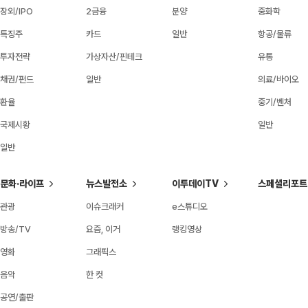
장외/IPO
2금융
분양
중화학
특징주
카드
일반
항공/물류
투자전략
가상자산/핀테크
유통
채권/펀드
일반
의료/바이오
환율
중기/벤처
국제시황
일반
일반
문화·라이프
뉴스발전소
이투데이TV
스페셜리포트
관광
이슈크래커
e스튜디오
방송/TV
요즘, 이거
랭킹영상
영화
그래픽스
음악
한 컷
공연/출판