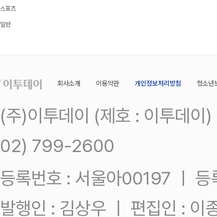
스포츠
일반
회사소개
이용약관
개인정보처리방침
청소년
(주)이투데이 (제호 : 이투데이
02) 799-2600
등록번호 : 서울아00197 ㅣ 등록일
발행인 : 김상우 ㅣ 편집인 : 