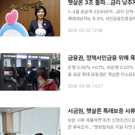
햇살론 3조 돌파…금리 낮추
1~4월 공급액 3조656억…금리 인하
배려대상자는 9.9% 서민금융진흥원의 햇살론 일반·특례보증 공급액이 3조원을 넘어섰다. 금리 인
하와 취급 업권 확대가 맞물리면서 저
2026-05-22 12:08
풀이된다. 서금원은 올해 1월 햇
금융권, 정책서민금융 위해 年
은행 0.06%→0.1%, 비은행 0.0
융 공급 확대 금융권은 햇살론·미소금융 등 정책서민금융 재원 마련을 위해 매년 1973억원을 더 내
야 한다. 6일 금융위원회는 이러한 내용을 담은 '서민의 금융생활 지원에 관한 법률 시행령' 개정안
2026-04-06 14:27
이 국무회의에서 의결됐다고 밝혔다. 
서금원, 햇살론 특례보증 서류
보완 서류 제출하면 최초 신청조건으로
한 후속조치…“행정절차로 지원 지연 없앨 것” 서민금융진흥원이 햇살론 특례
서류 미비로 보증을 받지 못한 고객을 