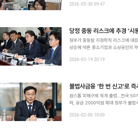
2026-03-30 09:47
제’를 도입한다. 30일 서
당정 중동 리스크에 추경 ‘시
정부가 중동발 지정학적 리스크에 대응
상승에 따른 중소기업과 소상공인의 부
다. 더불어민주당과 금융위원회는 19일 오전 국회에서 당정협의를 열고 관련 대응 방안을 논의했다.
2026-03-19 20:19
국회 정무위원회 소속 김남근 의원은 
불법사금융 ‘한 번 신고’로
원스톱 피해구제 체계 출범…전국 50
하, 공급 2000억원 확대 정부가 불법사금융 피해를 막기 위해 ‘한 번의 신고’만으로 수사·구제·채무
조정까지 연결되는 원스톱 대응체계를
2026-02-06 10:00