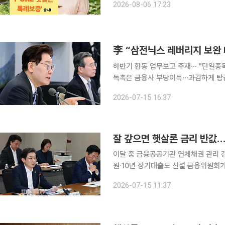
2026-08-06 17:23
‘IBK햇살론 특례보증’을 모바일에서도
하반기 합동 업무보고 주재⋯ "단일종목
독촉은 금융사 부당이득⋯과감하게 탕감
로 증액, DSR 소득심사 세분화해 일시적 상여금 꼼수
2026-07-15 16:37
SK하이닉스 단일종목 레버리지 상장지
잘 갚으면 햇살론 금리 반값…
이달 중 금융공공기관 연체채권 관리 강
원·10년 장기대출도 신설 금융위원회가 성실상환자의 이자 부담을 낮추고 장기연체채권 정리를 확
대하는 등 포용금융 체계를 손본다. 
2026-07-15 11:37
례보증까지 넓히고 민간에 이어 금융공