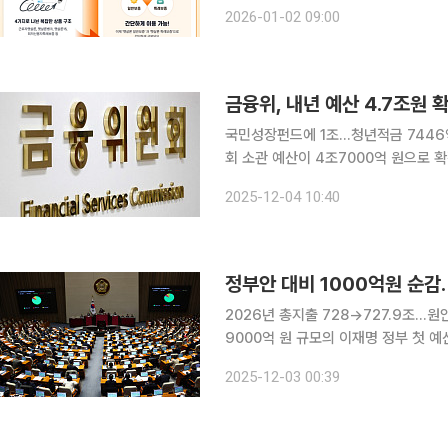
증’으로 통합되고 금리는 기존 15.9%
2026-01-02 09:00
달라 겪었던 불편을 해소하기 위해 은행
금융위, 내년 예산 4.7조원
국민성장펀드에 1조…청년적금 7446억 신
회 소관 예산이 4조7000억 원으로 확정됐다. 금융위원회는 국민성장펀드 등 
서민·취약계층 금융 지원 등을 포함한 
2025-12-04 10:40
정부안 대비 1000억원 순감
2026년 총지출 728→727.9조…원안대
9000억 원 규모의 이재명 정부 첫 예
순감했다. 헌법이 정한 예산안 처리 법정기
2025-12-03 00:39
회는 이날 밤 본회의에서 '2026년도 