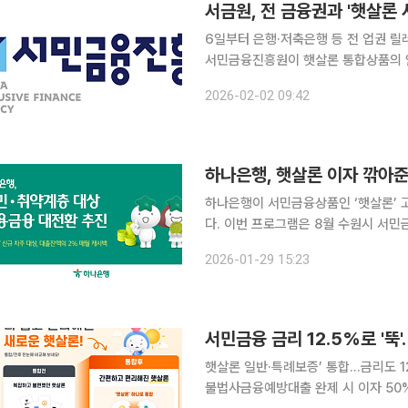
서금원, 전 금융권과 '햇살론 
6일부터 은행·저축은행 등 전 업권 릴
서민금융진흥원이 햇살론 통합상품의 
화에 나선다. 서금원은 햇살론 취급 
2026-02-02 09:42
로 정기 간담회를 개최한다고 2일 밝혔
하나은행, 햇살론 이자 깎아
하나은행이 서민금융상품인 ‘햇살론’ 
다. 이번 프로그램은 8월 수원시 서민금융통합지원센터에서 열린 ‘포용적 금융 대전환’ 1차 회의에
서 발표된 포용금융 확대 방안 중 하나다. 햇살론 특례보증과 일반보증 신규 고객을 대상으
2026-01-29 15:23
일로부터 1년 동안 대출 잔액의 2% 
서민금융 금리 12.5%로 '뚝'
햇살론 일반·특례보증’ 통합…금리도 1
불법사금융예방대출 완제 시 이자 50% 환급 서민금융 상품이 ‘햇살론 일반보증’과