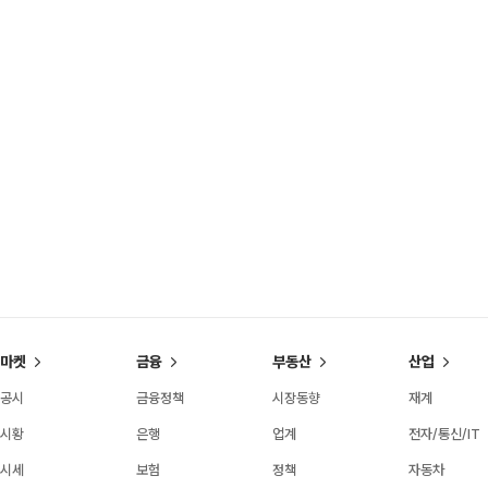
마켓
금융
부동산
산업
공시
금융정책
시장동향
재계
시황
은행
업계
전자/통신/IT
시세
보험
정책
자동차