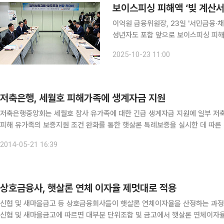
보이스피싱 피해액 ‘빚 계산서
이억원 금융위원장, 23일 '서민금융
성년자도 포함 앞으로 보이스피싱 피해액은 '빚'에서 빠진다. 신용회복위원회의 '청산형 채무조정'
지원 대상 금액은 상향 조정되며 적용 대상은 미성년
2025-10-23 11:00
서울 중구 서민금융통합지원센터에서 
저축은행, 세월호 피해가족에 생계자금 지원
저축은행중앙회는 세월호 참사 유가족에 대한 긴급 생계자금 지원에 일부 저축
피해 유가족의 보증지원 조건 완화를 통한 햇살론 특례보증을 실시한 데 따른 것이다. 이번 긴급 생계자금 지원대상은 세월호
(동일세대, 직계존·비속, 배우자) 중 근로자로 한도는 개인당 2000만원이다.
2014-05-21 16:39
상호금융사, 햇살론 연체 이자율 제멋대로 적용
신협 및 새마을금고 등 상호금융회사들이 햇살론 연체이자율을 산정하는 과정에서
신협 및 새마을금고에 따르면 대부분 단위조합 및 금고에서 햇살론 연체이자