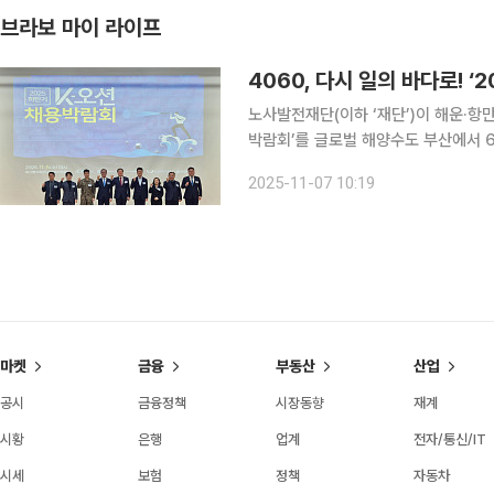
브라보 마이 라이프
4060, 다시 일의 바다로! ‘
노사발전재단(이하 ‘재단’)이 해운·항
박람회’를 글로벌 해양수도 부산에서 6일 성공
채용박람회는 해운·항만물류산업의 구
2025-11-07 10:19
부산테크노파크, 한국해양수산연수원,
마켓
금융
부동산
산업
공시
금융정책
시장동향
재계
시황
은행
업계
전자/통신/IT
시세
보험
정책
자동차