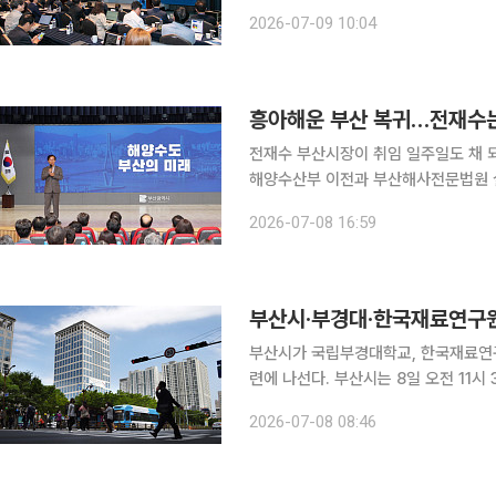
(KOPRI), 선박해양플랜트연구소(K
2026-07-09 10:04
핵심 거점으로 육성하기 위한 지속가능
흥아해운 부산 복귀…전재수
전재수 부산시장이 취임 일주일도 채 
해양수산부 이전과 부산해사전문법원 
이다. 전 시장은 지난 7일 부산시청 대강당에서 열린 북극항로 특별강연에서 "어제 일정이 끝난 뒤
2026-07-08 16:59
서울로 올라가 장금상선 회장을 만났다
부산시·부경대·한국재료연구원,
부산시가 국립부경대학교, 한국재료연구
련에 나선다. 부산시는 8일 오전 11시 30분 국립부경대학교 대학본부 3층 접견실에서 두 기관과 '해
양AI소재연구센터' 구축을 위한 업무협약(MOU)을 
2026-07-08 08:46
수산·조선 산업에 AI 기술을 접목해 