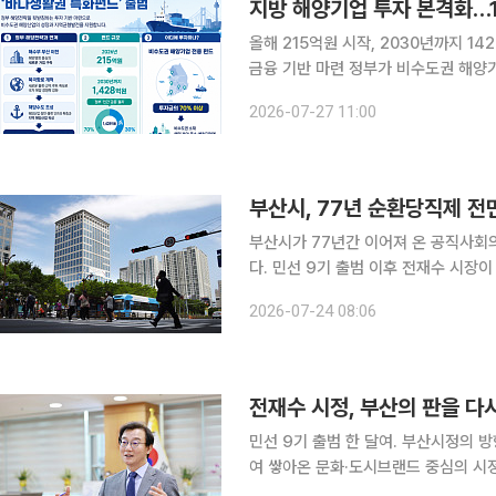
지방 해양기업 투자 본격화…
올해 215억원 시작, 2030년까지 
금융 기반 마련 정부가 비수도권 해양기업에 집중적으로 투자하는 첫 정책펀드를 출범시켰다. 해양
수산부 부산 이전과 북극항로 개척, 해
2026-07-27 11:00
부산시, 77년 순환당직제 전
부산시가 77년간 이어져 온 공직사회의
다. 민선 9기 출범 이후 전재수 시장이
한 행정 관행을 걷어내고 정책과 재난
2026-07-24 08:06
다. 부산시는 오는 9월 1일부터 본청
전재수 시정, 부산의 판을 다
민선 9기 출범 한 달여. 부산시정의 방향타가 빠르게 
여 쌓아온 문화·도시브랜드 중심의 시정
지능(AI) 등 산업 중심 정책이 채우고 있다. 민선 교체 때마다 반복되는 정책 재편이라