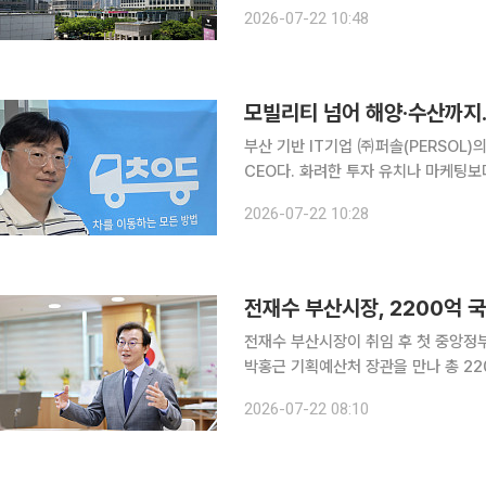
박형준 전 시장 시절 추진했던 핵심 정책 일
2026-07-22 10:48
가 입법예고한 조직개편안에 따르면 가
모빌리티 넘어 해양·수산까지…
부산 기반 IT기업 ㈜퍼솔(PERSOL)
CEO다. 화려한 투자 유치나 마케팅보다 현장의 문제를 기술로 해결하는 데 집중해 온 그는 지난
20여 년간 모빌리티 플랫폼 분야에서 경험을 
2026-07-22 10:28
업계에 알려진 것은 영남권 최대 대리
전재수 부산시장이 취임 후 첫 중앙정
박홍근 기획예산처 장관을 만나 총 22
해양수도 부산’ 구상에 필요한 국비 확보에 총력을 기울인다. 
2026-07-22 08:10
준을 넘어 전 시장이 제시한 민선 9기