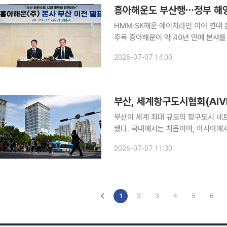
흥아해운도 부산행⋯정부 해
HMM·SK해운·에이치라인 이어 연내
주목 흥아해운이 약 40년 만에 본사를 부산으로 이전한다. HMM과 SK해운, 에이치라인해운 등에
이어 국적 해운사들의 부산 이전이 잇
2026-07-07 14:00
도 힘이 실릴 전망이다
부산, 세계항구도시협회(AIVP
부산이 세계 최대 규모의 항구도시 네
됐다. 국내에서는 처음이며, 아시아에서는 2002년 중국 다롄 이후 25년 만이다. 부산시는 6일 오
후 10시(프랑스 현지시간 오후 3시) 
2026-07-07 11:30
이 만장일치로 2027년 총회 개최지로
1
2
3
4
5
6