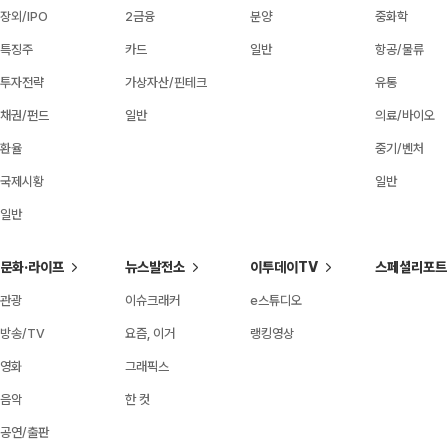
장외/IPO
2금융
분양
중화학
특징주
카드
일반
항공/물류
투자전략
가상자산/핀테크
유통
채권/펀드
일반
의료/바이오
환율
중기/벤처
국제시황
일반
일반
문화·라이프
뉴스발전소
이투데이TV
스페셜리포트
관광
이슈크래커
e스튜디오
방송/TV
요즘, 이거
랭킹영상
영화
그래픽스
음악
한 컷
공연/출판