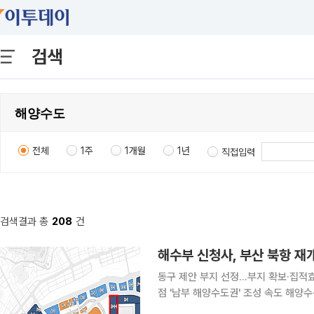
검색
전체
1주
1개월
1년
직접입력
검색결과 총
208
건
해수부 신청사, 부산 북항 재
동구 제안 부지 선정…부지 확보·집적
점 '남부 해양수도권' 조성 속도 해양수산부 신청사가 부산광역시 동구 북항 1단계 재개발 부지에 들
어선다. 부산시 4개 기초지방정부가 유