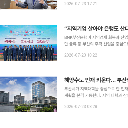
2026-07-23 17:21
지만, 이번 변화는 단순한 사업 조정 
BNK부산은행이 지역경제 회복과 산업 
만·물류 등 부산의 주력 산업을 중심
위한 상생금융도 확대해 지역경제의 선순환 구조를 
2026-07-23 10:22
국제전시컨벤션센터(BPEX)에서 김성
해양수도 인재 키운다… 부산형
부산시가 지역대학을 중심으로 한 인재 양
계획을 본격 가동한다. 지역 대학과 산
혁신 모델의 성과를 점검하고 향후 추진 방향을 논의하기
2026-07-23 08:28
에서 전재수 시장과 최재원 부산대 총