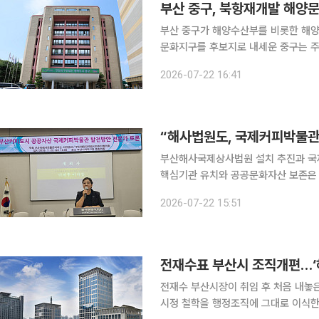
부산 중구, 북항재개발 해양
부산 중구가 해양수산부를 비롯한 해양
문화지구를 후보지로 내세운 중구는 주
한다는 계획이다. 부산 중구는 오는 27일 중구청 중회의실에서 해양수산부 등 공공기관 유치를 기
2026-07-22 16:41
부산해사국제상사법원 설치 추진과 국
핵심기관 유치와 공공문화자산 보존은 
마련을 촉구했다. (사)미래사회를준비하는 시민공감과 부산해양강국범시민추진협의회는 22일 부
2026-07-22 15:51
산시의회 중회의실에서 ‘부산의 커피
전재수표 부산시 조직개편…‘
전재수 부산시장이 취임 후 처음 내놓
시정 철학을 행정조직에 그대로 이식한 형태다. 해양수도와 청년, 민생경제를 