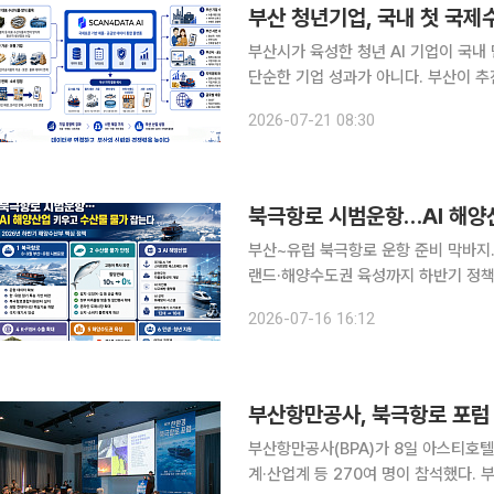
부산시가 육성한 청년 AI 기업이 국내
단순한 기업 성과가 아니다. 부산이 추
이라는 평가가 나온다. 부산시는 시와 카이스트(KAIST)가 공동 설립한 오토아이디랩 부산혁신연구
2026-07-21 08:30
소의 기술 이전과 지원을 받은 지역
북극항로 시범운항…AI 해양
부산~유럽 북극항로 운항 준비 막바지…2
랜드·해양수도권 육성까지 하반기 정책 집중 해양수산부가 올 하반기 북극항로 시범
고 AI 기반 해양산업 육성과 수산물 
2026-07-16 16:12
수산식품 경쟁력 강화, 섬·연안 기본사
부산항만공사(BPA)가 8일 아스티호텔
계·산업계 등 270여 명이 참석했다. 부산항만공사와 한국해양수산개발원(KMI), 극지연구소