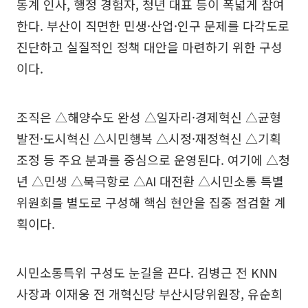
동계 인사, 행정 경험자, 청년 대표 등이 폭넓게 참여
한다. 부산이 직면한 민생·산업·인구 문제를 다각도로
진단하고 실질적인 정책 대안을 마련하기 위한 구성
이다.
조직은 △해양수도 완성 △일자리·경제혁신 △균형
발전·도시혁신 △시민행복 △시정·재정혁신 △기획
조정 등 주요 분과를 중심으로 운영된다. 여기에 △청
년 △민생 △북극항로 △AI 대전환 △시민소통 특별
위원회를 별도로 구성해 핵심 현안을 집중 점검할 계
획이다.
시민소통특위 구성도 눈길을 끈다. 김병근 전 KNN
사장과 이재웅 전 개혁신당 부산시당위원장, 유순희