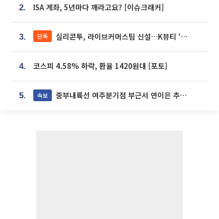
ISA 계좌, 5년마다 깨라고요? [이슈크래커]
2.
실리콘투, 라이브커머스팀 신설…K뷰티 ‘글로벌 판매망’ 확대[K뷰티 라방戰]
단독
3.
코스피 4.58% 하락, 환율 1420원대 [포토]
4.
중부내륙선 여주분기점 부근서 연이은 추돌사고 발생
속보
5.