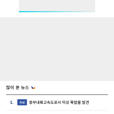
많이 본 뉴스
중부내륙고속도로서 미상 폭발물 발견
속보
1.