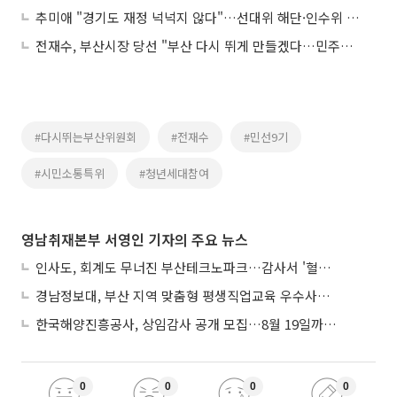
추미애 "경기도 재정 넉넉지 않다"…선대위 해단·인수위 10일 출범
전재수, 부산시장 당선 "부산 다시 뛰게 만들겠다…민주당 동지들 낙선, 모두 제 탓"
#다시뛰는부산위원회
#전재수
#민선9기
#시민소통특위
#청년세대참여
영남취재본부 서영인 기자의 주요 뉴스
인사도, 회계도 무너진 부산테크노파크…감사서 '혈세 유용·인사 뒤집기' 적발
경남정보대, 부산 지역 맞춤형 평생직업교육 우수사례로 혁신 주도
한국해양진흥공사, 상임감사 공개 모집…8월 19일까지 접수
0
0
0
0