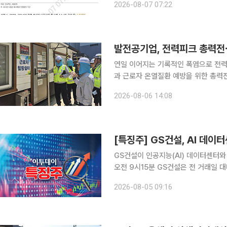
2026-08-07 07:22
레일과 SR의 통합에 대한 언급은 201
발전공기업, 전력피크 총력전⋯
연일 이어지는 기록적인 폭염으로 전
과 근로자 온열질환 예방을 위한 총력전에 돌입했다. 기관장들이 직접 
점검하고 노사가 합동으로 작업 환경을 챙기
2026-08-06 14:08
업계에 따르면 한국남동발전·한국서부
[특징주] GS건설, AI 데이
GS건설이 인공지능(AI) 데이터센터와 
오전 9시15분 GS건설은 전 거래일 대비
급등에 이어 이날도 강세를 이어가고 있다. BNK투자증권은 이날 GS건설의 투자 포인트
2026-08-05 09:16
의 AI 데이터센터 투자와 베트남 원전