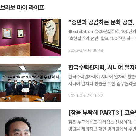
브라보 마이 라이프
“중년과 공감하는 문화 공연,
●Exhibition ◇초현실주의, 100년의 환상 일정 5월 11일까지 장소 경주예술의전당 알천미술관
‘초현실주의 선언’ 발표 100주년 되
틀랜드 국립미술관의 소장품을 만나볼 수
2025-04-04 08:48
미로, 마르셀 뒤샹, 알베르토 자코메티
한국수력원자력, 시니어 일자
한국수력원자력이 시니어 일자리 창출
시니어 일자리 창출을 위한 업무협약을
서 인프라와 역량을 모아 시니어 대상
2020-05-27 10:32
을 모으기로 했다. 또 경력이 많은 시
[잠을 부탁해 PART3 ] 
잠은 누구에게도 예외없는 일상이다. 
병원을 제외하고 개인 병의원에서 수면