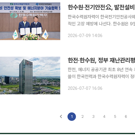
한수원·전기안전公, 발전설비 
한국수력원자력이 한국전기안전공사와 
적인 고장 예방에 나선다. 한수원은 9일 서울 방사선보건원에서 전기안전공사와 '발전설비 안전성
확보 및 에너지 분야 기술협력을 위한 상호협력 협
2026-07-09 14:06
한수원 사장과 남화영 전기안전공 사장
한전·한수원, 정부 재난관리평
한전, 에너지 공공기관 최초 8년 연속 
쓸이 한국전력과 한국수력원자력이 정부가 주관하는 국가 재난관리평가에서 나란히 최고 등급인
'우수기관'으로 선정돼 에너지 분야의 철저한 재난 
2026-07-07 16:06
안전부 주관 재난관리평가에서 각각 
1
2
3
4
5
6