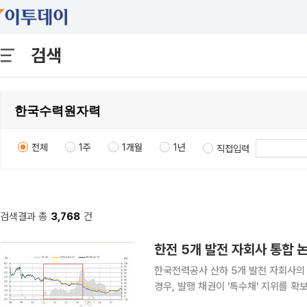
검색
전체
1주
1개월
1년
직접입력
검색결과 총
3,768
건
한국전력공사 산하 5개 발전 자회사의
경우, 발행 채권이 '특수채' 지위를 확
관련 업계에 따르면 국토교통부는 이달