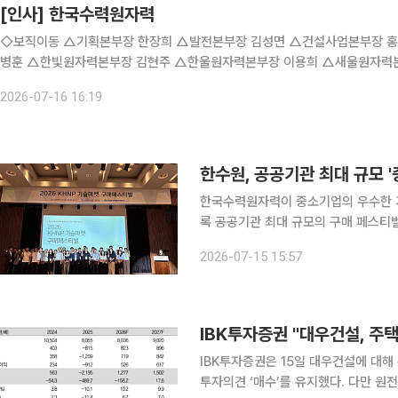
[인사] 한국수력원자력
◇보직이동 △기획본부장 한장희 △발전본부장 김성면 △건설사업본부장 
병훈 △한빛원자력본부장 김현주 △한울원자력본부장 이용희 △새울원자력
2026-07-16 16:19
한수원, 공공기관 최대 규모 
한국수력원자력이 중소기업의 우수한 기
록 공공기관 최대 규모의 구매 페스티벌을 열고
서울 양재 aT센터에서 '중소기업 기술마
2026-07-15 15:57
기술마켓은 공공기관이 중소기업의 우
IBK투자증권 "대우건설, 주
IBK투자증권은 15일 대우건설에 대
투자의견 ‘매수’를 유지했다. 다만 원