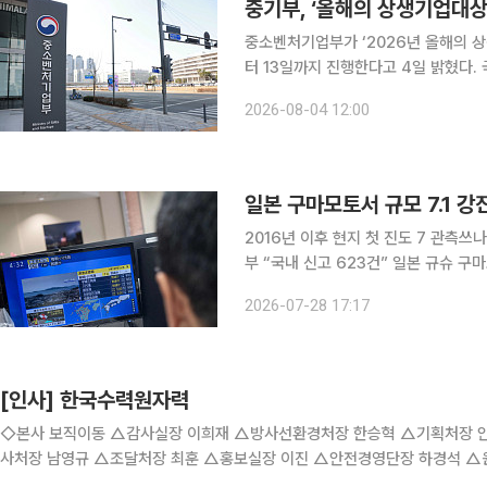
중기부, ‘올해의 상생기업대상
중소벤처기업부가 ‘2026년 올해의 
터 13일까지 진행한다고 4일 밝혔다. 국민투표 대상은 국민추천심사단 평가와 동반성장위원회 추
천을 거쳐 선정된 개인 15명과 단체 
2026-08-04 12:00
인사와
일본 구마모토서 규모 7.1 
2016년 이후 현지 첫 진도 7 관측
부 “국내 신고 623건” 일본 규슈 구
주의보를 발령했다. 일본에서 최고 등급
2026-07-28 17:17
[인사] 한국수력원자력
◇본사 보직이동 △감사실장 이희재 △방사선환경처장 한승혁 △기획처장 
사처장 남영규 △조달처장 최훈 △홍보실장 이진 △안전경영단장 하경석 
장 양승태 △원전사후관리처장 김병직 △연료실장 정윤창 △엔지니어링처장