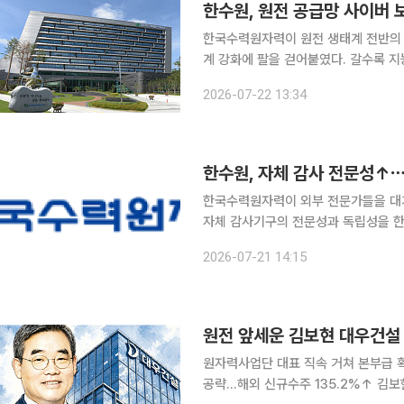
한수원, 원전 공급망 사이버 
한국수력원자력이 원전 생태계 전반의 
계 강화에 팔을 걷어붙였다. 갈수록 지능화되는 '공급망 해킹 공격'을 선제적으로 차단하고, 중소·중
견 협력사들의 보안 인프라 고도화를 
2026-07-22 13:34
방침이다. 한수원은 21일 원자력
한수원, 자체 감사 전문성↑
한국수력원자력이 외부 전문가들을 대거
자체 감사기구의 전문성과 독립성을 한
예방과 경영 성과 창출을 돕는 감사 체계를 구축한다는 방
2026-07-21 14:15
본사와 월성원자력본부에서 '2026년 
원자력사업단 대표 직속 거쳐 본부급 
공략…해외 신규수주 135.2%↑ 김보현 대우건설 대표가 인수단장 시절부터 강조해 온 해외사업