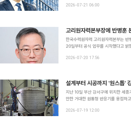
확대에 경영의 무게추를 싣고 있다. 원
2026-07-21 06:00
장축으로 키워 대우건설의 글로벌 사업
고리원자력본부장에 반병훈 본
한국수력원자력 고리원자력본부는 반병
20일부터 공식 업무를 시작했다고 밝혔다. 반 본부장은 취임사를 통해 “전문성을 바탕
기본에 충실한 안전하고 빈틈없는 발전
2026-07-20 17:56
설계부터 시공까지 '원스톱' 강자
지난 10일 부산 강서구에 위치한 세종
만한 거대한 원통형 반응기를 용접하고
는 설비로 석유화학, 정유, 배터리 소
2026-07-19 12:00
바로 옆에 자리한 방사선 테스트 구역