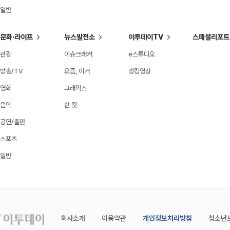
일반
문화·라이프
뉴스발전소
이투데이TV
스페셜리포트
관광
이슈크래커
e스튜디오
방송/TV
요즘, 이거
랭킹영상
영화
그래픽스
음악
한 컷
공연/출판
스포츠
일반
회사소개
이용약관
개인정보처리방침
청소년