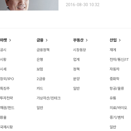
부산을 제외하곤 모두 서울에 몰려 있
2016-08-30 10:32
료할 수 있는 개인 병의원은 한 손으로
마켓
금융
부동산
산업
공시
금융정책
시장동향
재계
시황
은행
업계
전자/통신/IT
시세
보험
정책
자동차
장외/IPO
2금융
분양
중화학
특징주
카드
일반
항공/물류
투자전략
가상자산/핀테크
유통
채권/펀드
일반
의료/바이오
환율
중기/벤처
국제시황
일반