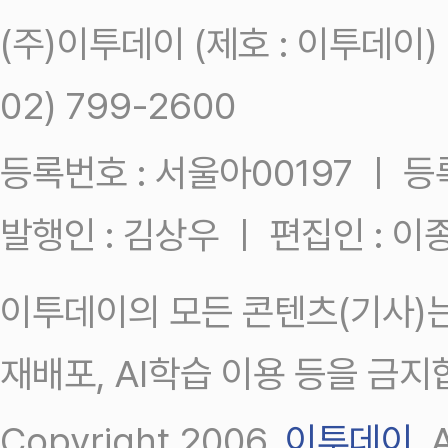
(주)이투데이 (제호 : 이투데이
02) 799-2600
등록번호 : 서울아00197 ㅣ 등록일
발행인 : 김상우 ㅣ 편집인 : 
이투데이의 모든 콘텐츠(기사)는
재배포, AI학습 이용 등을 금지
Copyright 2006.
이투데이
.