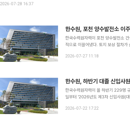
2026-07-28 16:37
한수원, 포천 양수발전소 이주
한국수력원자력이 포천 양수발전소 건설
적으로 이끌어냈다. 토지 보상 절차가 순조롭게 진행됨에 따라 본공사 착공을 비롯한 국가 핵심 전
력망 확충 사업 전반에 속도가 붙을 전망이다. 한수원은 포천 양수발전소 건설과 
2026-07-27 11:18
수몰 예정 지역 이주 대상 주민 28명
한수원, 하반기 대졸 신입사원
한국수력원자력이 올 하반기 229명 규모의 
일부터 '2026년도 제3차 신입사원(대
번 채용의 총 선발 예정 인원은 229
2026-07-22 17:22
취약계층의 사회 진출을 돕기 위한 별