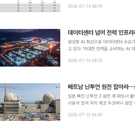
1000원으로 하향했다. 전 거래일 종가는 1만5830원이다. 조
2026-07-15 08:29
의 올해 2분기 매출액을 전년 동기 대비
데이터센터 넘어 전력 인프라
생성형 AI 확산으로 데이터센터 수요
고 있다. 막대한 전력을 소비하는 A
뿐 아니라 전력 인프라 구축 역량까지 갖춰야 하기 때문이다
2026-07-10 08:53
LNG와 원자력, 소형모듈원자로(SMR
베트남 닌투언 원전 잡아라⋯
일본 빠진 닌투언 2 원전 새 파트너 
시공사 참여 의지 체코 두코바니 원전 수주에 이어 베트남 닌투언 원전 2호기가 K-원전의 차기 수출
후보지로 떠오르고 있다. 일본이 사업
2026-07-10 06:00
참여 가능성을 타진하는 상황이다. 한