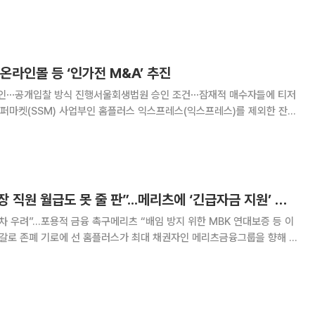
수 “식품의 본질은 맛이며, 최고의 맛은 신선한 식
 나옵니다.” 전라북도 익산에 있는 하림퍼스트키
온라인몰 등 ‘인가전 M&A’ 추진
인⋯공개입찰 방식 진행서울회생법원 승인 조건⋯잠재적 매수자들에 티저
 착수했다. 기업회생절차를 밟고 있는 홈플러스가 자산 매각을 통한 유동성
확보와 회생 작업에 속도를 내는 모습이다. 홈플러스는 본사를 포함한 대형마
홈플러스 “67개 매장 직원 월급도 못 줄 판”...메리츠에 ‘긴급자금 지원’ 호소
 우려”...포용적 금융 촉구메리츠 “배임 방지 위한 MBK 연대보증 등 이
원을 간곡히 요청하고 나섰다. 최근 하림그룹 계열인 NS홈쇼핑에 슈퍼마
프레스를 매각했지만, 당장 홈플러스 점포