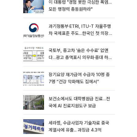
이 대통령 "경험 못한 극심한 폭염…
모든 행정력 총동원하라"
과기정통부·ETRI, ITU-T 자율주행
차 국제표준 주도…한국인 첫 의장
선임
국토부, 중고차 ‘숨은 수수료’ 없앤
다…광고 총액표시 의무화·중대 하
자시 계약해제
장기요양 재가급여 수급자 10명 중
7명 “건강 악화해도 집에서”
보건소에서도 대학병원급 진료…전
국에 AI 진료지원도구 보급
세라젬, 수급사업자 기술자료 중국
계열사에 유출... 과징금 4.3억