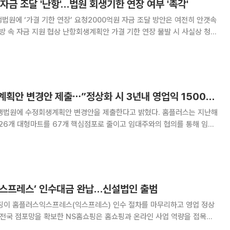
 자금 조달 '난항'…법원 회생기한 연장 여부 '촉각'
법원에 ‘가결 기한 연장’ 요청2000억원 자금 조달 방안은 여전히 안갯속
방 속 자금 지원 협상 난항회생계획안 가결 기한 연장 불발 시 사실상 청산
 규모의 추가 자금
회생 불확실성이 커지고 있다. 홈플러
홈플러스, 수정회생계획안 변경안 제출⋯”정상화 시 3년내 영업익 1500억 예상”
에 수정회생계획안 변경안을 제출한다고 밝혔다. 홈플러스는 지난해
126개 대형마트를 67개 핵심점포로 줄이고 임대주와의 협의를 통해 임대
 부문 홈플러스 익스프레스는 하림그룹 계열사 NS쇼핑에 분리 매각해 사업
 자연퇴사와 희망퇴직 등으로 50% 가량 감소
 익스프레스’ 인수대금 완납…신설법인 출범
핑이 홈플러스익스프레스(익스프레스) 인수 절차를 마무리하고 영업 정상
 전국 점포망을 확보한 NS홈쇼핑은 홈쇼핑과 온라인 사업 역량을 접목해
 22일 익스프레스 사업부문에 대한 인수