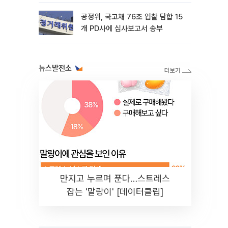
공정위, 국고채 76조 입찰 담합 15
개 PD사에 심사보고서 송부
뉴스발전소
만지고 누르며 푼다…스트레스
잡는 '말랑이' [데이터클립]