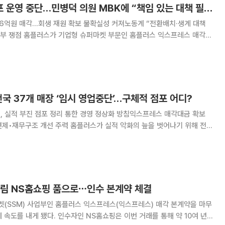
홈플러스, 37개 점포 운영 중단…민병덕 의원 MBK에 “책임 있는 대책 필요”
06억원 매각…회생 재원 확보 불확실성 커져노동계 “전환배치·생계 대책
홈플러스 익스프레스 매각
가로 중단하면서 유동성 확보와 고용 안정 문제를 둘러싼 논란이 커지고
최대주주인 MBK파트너스의 추가 지원과 회생 대
전국 37개 매장 ‘임시 영업중단’…구체적 점포 어디?
입, 실적 부진 점포 정리 통한 경영 정상화 방침익스프레스 매각대금 확보
홈플러스가 실적 악화의 늪을 벗어나기 위해 전국
하는 매장의 문을 일시적으로 닫는 강도 높은 인적·물적 구조조정에 나선다.
3일까지 약 두 달간 경영 정
하림 NS홈쇼핑 품으로⋯인수 본계약 체결
(SSM) 사업부인 홈플러스 익스프레스(익스프레스) 매각 본계약을 마무
 속도를 내게 됐다. 인수자인 NS홈쇼핑은 이번 거래를 통해 약 10여 년