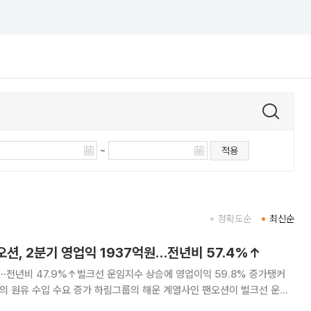
~
적용
정확도순
최신순
팬오션, 2분기 영업익 1937억원…전년비 57.4%↑
원⋯전년비 47.9%↑벌크선 운임지수 상승에 영업이익 59.8% 증가탱커
하림그룹의 해운 계열사인 팬오션이 벌크선 운임
시장 기대치를 웃도는 2분기 실적을 거뒀다. 팬오션은 올해 2분기