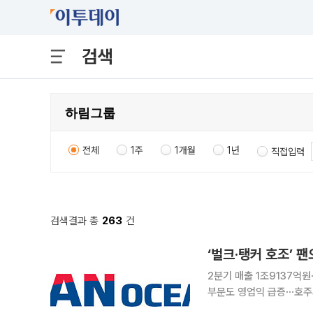
검색
전체
1주
1개월
1년
직접입력
검색결과 총
263
건
‘벌크·탱커 호조’ 
2분기 매출 1조9137억
부문도 영업익 급증⋯호주의 원유 수입 수요 증가 
강세와 탱커 시황 개선에 힘입어 