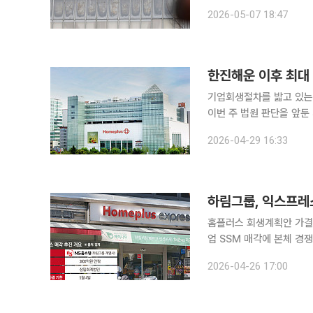
만에 오프라인 유통사업에 재진입하게 됐다. 하림그룹 계열
2026-05-07 18:47
한진해운 이후 최대
기업회생절차를 밟고 있는
이번 주 법원 판단을 앞
(DIP 금융)을 지원하지
2026-04-29 16:33
경우 국내 자본시장 사상 
하림그룹, 익스프레스
홈플러스 회생계획안 가결
업 SSM 매각에 본체 경쟁력 약화 우려 홈플러스 회생 절차가 연
기업형슈퍼마켓(SSM) 
2026-04-26 17:00
계획안 가결 기한을 추가로