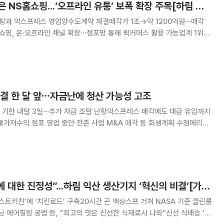
홈플 익스프레스 품은 NS홈쇼핑...‘오프라인 유통’ 보폭 확장 주목[하림 참전, 재편되는 SSM 시장]
쇼핑과 익스프레스 영업양수도계약 체결매각가 1조→약 1200억원⋯매각
쇼핑, 온·오프라인 채널 확장⋯점포망 통해 퀵커머스 활용 가능업계 1위
 시장’ 재편 주목김홍국 하림 회장, 생산·가공·판매·배송 밸류체인 전략 탄력
 홈플러스가 기업형슈퍼마켓(SSM) 사
결 한 달 앞⋯자금난에 청산 가능성 고조
 기한 내달 3일⋯추가 자금 조달 난항익스프레스 매각에도 대금 유입까지
불가저수익 점포 영업 중단·잔존 사업 M&A 매각 등 회생계획 수정메리츠
금 지원 요청에도 재차 거절홈플러스 잔존사업 매각 가능성↓⋯불발 시 청산
의 회생계획안 가결 기한이 약 한 달 앞으로 다가
“신선함 강박, 식품에 대한 진정성”...하림 익산 생산기지 ‘혁신의 비결’[가보니]
퍼스트키친’에 ‘치킨로드’ 구축20시간 곤 액상스프 거쳐 NASA 기준 클린룸
에어칠링 공법 등, “최고의 맛은 신선한 식재료서 나와”신선 식배송 ‘오