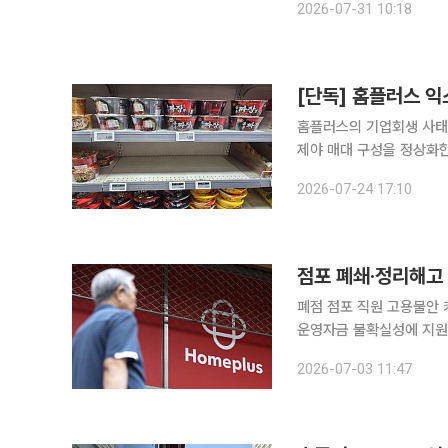
2026-07-31 10:18
연결 기준 매출 1조9137
홈플러스의 기업회생 사태
제야 매대 구성을 정상화한 것으로 확인됐다. 홈플러스 
금 완납을 하면서 하림그
2026-07-24 17:10
유)는 한 달째 대표 제품
폐점 점포 직원 고용불안
운영자금 불확실성에 지원제도 변수 서울회생법원이 홈플러스의 회생
러스의 정상화 작업이 중대
2026-07-03 11:47