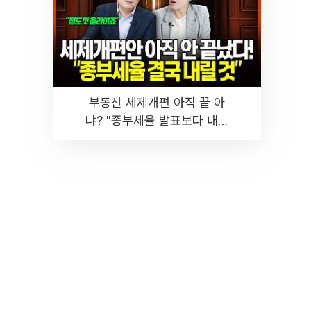
부동산 세제개편 아직 끝 아
냐? "종부세율 발표보다 내릴
것" 장기거주·양도세 전망 I 집
땅지성 I 김인만, 진미윤