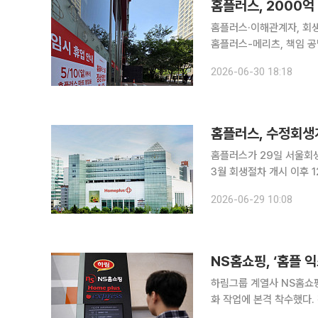
홈플러스, 2000억
홈플러스·이해관계자, 회생
홈플러스-메리츠, 책임 공
수순⋯임직원 대규모 실직 우려 기업회생절차를 밟고 있는 홈플러스가 2000억원
2026-06-30 18:18
조달에 난항을 겪으면서 
홈플러스가 29일 서울회생법원
3월 회생절차 개시 이후 
료를 조정했다. 슈퍼사업
2026-06-29 10:08
구조를 단순화했다. 인력은
NS홈쇼핑, ‘홈플
하림그룹 계열사 NS홈쇼
화 작업에 본격 착수했다.
온·오프라인 시너지를 확대한다는 계획이다. NS홈쇼핑은