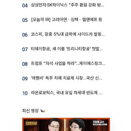
삼성전자·SK하이닉스 “주주 환원 강화 방안 마련”
04
[오늘의 IR] 고려아연ㆍ심텍ㆍ엘앤에프 등
05
코스피, 장중 5%대 급락에 사이드카 발동…삼성·SK 동반 폭락
06
티웨이항공, 새 이름 '트리니티항공' 첫발…SSC 전략 본격화
07
트럼프 “자석 사업을 하라”…제이에스링크, 비중국 영구자석 공급망 구축 속도
08
‘레켐비’ 독주 치매 치료제 시장…국산 신약 등장하나
09
라온로보틱스, 국내 유일 차세대 반도체 공정 로봇 개발 ‘고객사 테스트 진행’
10
최신 영상