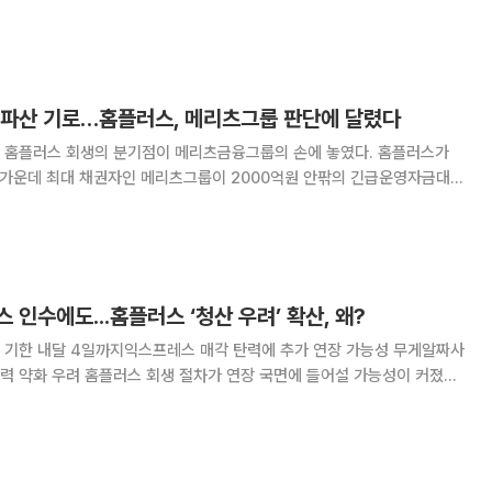
사 NS홈쇼핑은 7일 오후 익스프레스 영
업권 인수를 위한 영업양수도계약을 체결했다고 밝혔다. 앞서 NS홈
 파산 기로…홈플러스, 메리츠그룹 판단에 달렸다
 홈플러스 회생의 분기점이 메리츠금융그룹의 손에 놓였다. 홈플러스가
둔 가운데 최대 채권자인 메리츠그룹이 2000억원 안팎의 긴급운영자금대출
 않으면 홈플러스는 파산 가능성을 피하기 어렵기 때문이다. 파산이 현실화할
한진해운 이후 최대 규모의 기업 파산 사례로
 인수에도...홈플러스 ‘청산 우려’ 확산, 왜?
 기한 내달 4일까지익스프레스 매각 탄력에 추가 연장 가능성 무게알짜사
장 국면에 들어설 가능성이 커졌다.
홈플러스익스프레스 분리 매각이 진전을 보이며 다음 달 4일로 예정된 회생
 늘리는 방안에 무게가 실리고 있다.