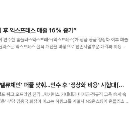
대금을 최종 완납하고 영업양수도 거래를 최종 종결했다고 밝혔다. 이에 따
 후 익스프레스 매출 16% 증가”
이 인수한 홈플러스익스프레스(익스프레스)가 상품 공급 정상화 이후 매출
홈플러스는 익스프레스 실적 개선을 바탕으로 잔존사업부문 매각과 회생절
가 NS쇼핑의 상품대금 지급보증을
매출이 빠르게 회복되고 있다고 15일 밝혔다. 익스
하림그룹 ‘종합식품 밸류체인’ 퍼즐 맞춰...인수 후 ‘정상화 비용’ 시험대[하림 참전, 재편되는 SSM 시장]
 점포 쥐고 오프라인 진격...퀵커머스 기대대금 미지급·정규직 고용 승계 숙
열사 NS홈쇼핑이 홈플러스
품으며 온·오프라인 유통 사업 확대에 본격 고삐를 당긴다. 전국 290여
라를 확보한 익스프레스 인수로 신성장 동