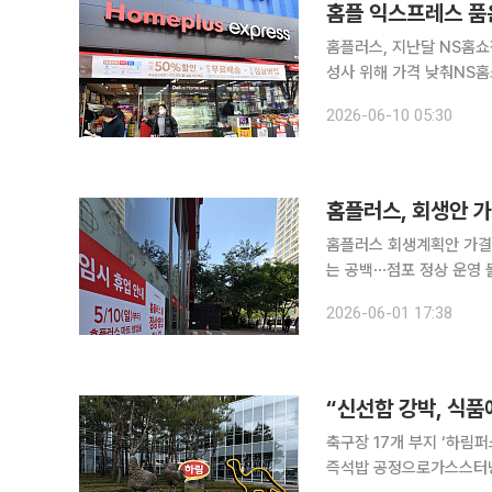
홈플러스, 지난달 NS홈
성사 위해 가격 낮춰NS홈
GS더프레시 주도 ‘SSM
2026-06-10 05:30
기업회생 절차를 밟고 있는
홈플러스, 회생안 가
홈플러스 회생계획안 가결
는 공백⋯점포 정상 운영 
금융, 홈플러스 추가 자
2026-06-01 17:38
수순 전망 홈플러스
축구장 17개 부지 ‘하림
즉석밥 공정으로가스스터닝·