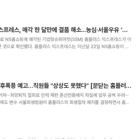
억원, 영업이익 1937억원을 기록했
[단독] 홈플러스 익스프레스, 매각 한 달만에 결품 해소...농심·서울우유 ‘납품 재개’
로 NS홈쇼핑에 매각된 기업형슈퍼마켓(SSM) 홈플러스 익스프레스가 이
익스프레스는 지난달 22일 NS홈쇼핑이 대
룹에 편입된 이후 정상영업을 이어왔다. 하지만 서울우유협동조합(서울우
인 서울우유•비요뜨 등을 납품하지 않다가 오늘(24
점포 폐쇄·정리해고 후폭풍 예고…직원들 "상상도 못했다" [문닫는 홈플러스 파장]
 커져⋯희망퇴직 철회로 인력 재편 혼선전환배치 차질에 업무 공백 우려⋯
절차 폐지를 결정하면서 홈플
 고비를 맞았다. 일부 점포 영업 중단과 사업부 매각 등 자구책을 추진해
왔지만 회생절차마저 중단되면서 추가 구조조정 가능성도 커지는 분위기다. 3