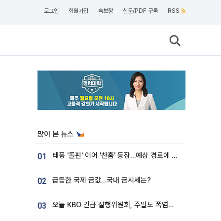
로그인
회원가입
속보창
신문/PDF 구독
RSS
많이 본 뉴스
태풍 '돌핀' 이어 '찬홈' 등장…예상 경로에 한국 '한숨'
01
급등한 국제 금값…국내 금시세는?
02
오늘 KBO 긴급 실행위원회, 주말도 폭염취소 될까
03