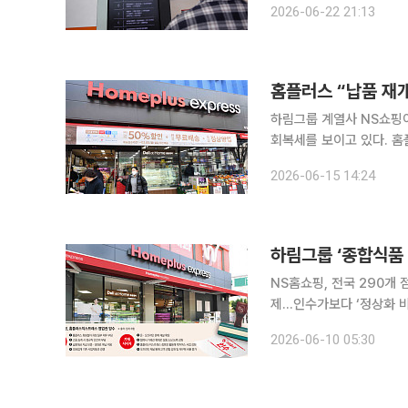
2026-06-22 21:13
홈플러스 “납품 재개
하림그룹 계열사 NS쇼핑
회복세를 보이고 있다. 
차에도 긍정적인 영향을 기대하고 있다. 홈플러스는 익스프레스
2026-06-15 14:24
통해 납품이 재개된 이후 
NS홈쇼핑, 전국 290개
제…인수가보다 ‘정상화 비용’ 부담 김홍국 회장이 이끄는 하림그룹 계
익스프레스(익스프레스)를 
2026-06-10 05:30
개 점포와 퀵커머스 인프