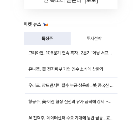
민 목소리 듣는다' [포토]
마켓 뉴스
특징주
투자전략
고려아연, 106분기 연속 흑자...2분기 '어닝 서프라이즈'에 장 초반 12%대 강세
유니켐, 美 전자피부 기업 인수 소식에 상한가
우리로, 광트랜시버 필수 부품 상용화...美 중국산 퇴출 추진에 상승세
항공주, 美·이란 협상 진전과 유가 급락에 강세⋯한진칼 8%↑
AI 전력주, 데이터센터 수요 기대에 동반 급등…효성중공업 10%↑