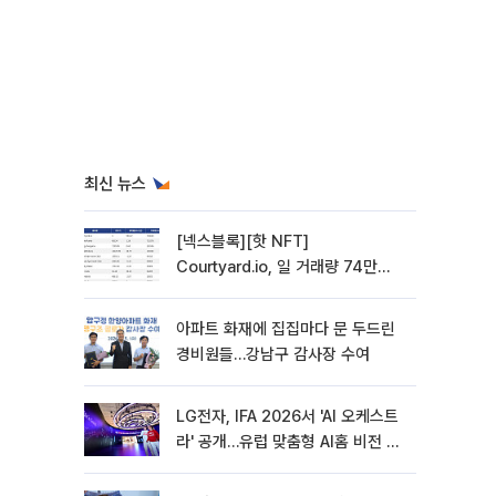
최신 뉴스
[넥스블록][핫 NFT]
Courtyard.io, 일 거래량 74만
5040달러… 바닥가 5달러
아파트 화재에 집집마다 문 두드린
경비원들…강남구 감사장 수여
LG전자, IFA 2026서 'AI 오케스트
라' 공개…유럽 맞춤형 AI홈 비전 제
시