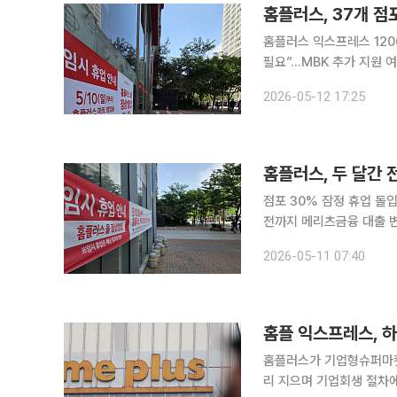
홈플러스 익스프레스 12
필요”…MBK 추가 지원 여부 쟁점 홈플러스가 기업형 슈퍼마켓 부문인 
이후 일부 점포 운영을 추
2026-05-12 17:25
있다. 정치권과 노동계는 
홈플러스, 두 달간 
점포 30% 잠정 휴업 돌
전까지 메리츠금융 대출 변제•재무구조 개선 주력 
점포의 약 3분의 1에 달
2026-05-11 07:40
홈플러스는 10일부터 7월 
홈플 익스프레스, 
홈플러스가 기업형슈퍼마켓
리 지으며 기업회생 절차에