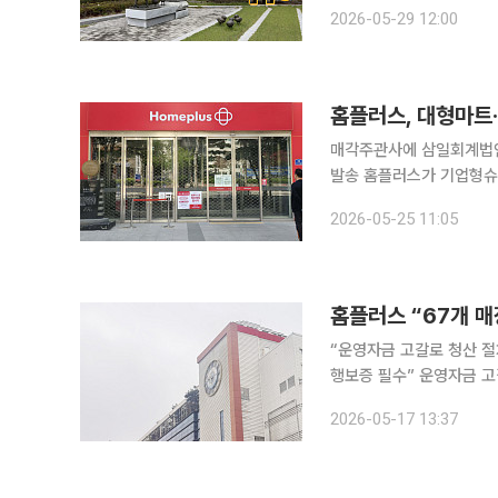
드그로서’ 도입, 농장에서 식탁까지 ‘피크타임’ 준
2026-05-29 12:00
재료에서
홈플러스, 대형마트·
매각주관사에 삼일회계법
발송 홈플러스가 기업형슈퍼마켓(SSM) 사업부인 홈플러스 익스프레스(익스프레스)를 제외한 잔존
사업부 매각 작업에 본격
2026-05-25 11:05
“운영자금 고갈로 청산 절차
행보증 필수” 운영자금 고갈로 존폐 기로에 선 홈플러스가 최대 채권자인 메리츠금융그룹을 향해 다
시 한번 긴급 운영자금 지
2026-05-17 13:37
켓 부문인 홈플러스 익스