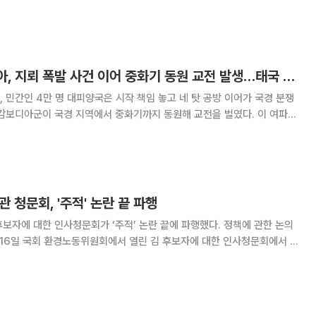
던 캄보디아 북서부 우다르
[상보] 태국·캄보디아, 지뢰 폭발 사건 이어 중화기 동원 교전 발생…태국 민간인 2명 사망
민간인 4만 명 대피양국은 시작 책임 놓고 네 탓 공방 이어가 국경 분쟁
 캄보디아군이 국경 지역에서 중화기까지 동원해 교전을 벌였다. 이 여파로
 태국군 2명이 부상을 입은 것으로 확인됐다. 24일(현지시간) 블
등에 따르면 태국 정부는 분쟁
 청문회, '주적' 논란 끝 파행
보자에 대한 인사청문회가 ‘주적’ 논란 끝에 파행했다. 정책에 관한 논의
자의 방북 이력을 집중적으로 공략했다. 애초 전국민주노동조합총연맹(민
 노동 편향성, 고용정책 전문성 부재 등이 쟁