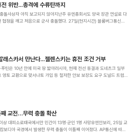
휴전 위반...총격에 수류탄까지
사 충돌사상자 아직 보고되지 않아지난주 유엔총회서도 양국 장관 연설로 다
양국 군이 총격을 가하고 수류탄을 던지며 충돌했다고 보도했다. 양국이
중재로 휴전에 합의한 후 처음 있는 일이
 알래스카서 만난다...젤렌스키는 휴전 조건 거부
⋯푸틴은 10년 만에 미국 땅 밟아러시아, 현재 전선 동결과 도네츠크 일부
 영토 교환으로 맞서나토 가입 등 철저한 안보 보장도 요구 도널드 트럼
르 푸틴 러시아 대통령이 6년 만에 대면 회담을 하면서 우크라이나 전쟁
때보다 커지고 있다. 다만 이번 만남에 볼
틀째 교전…무력 충돌 확산
 이상 대피소로태국에서만 민간이 13명·군인 1명 사망유엔안보리, 25일 교