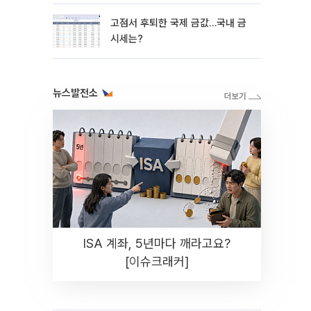
시 분할 매수"
고점서 후퇴한 국제 금값…국내 금
시세는?
뉴스발전소
ISA 계좌, 5년마다 깨라고요?
[이슈크래커]