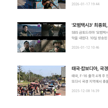
한 것은 이번이 네 번째다. AFP 통신에 따르면 IAEA는 성명을 통해 양국이 자포리자 원전에 마
2026-01-17 19:44
으로 남은 예비 전선을 수
'모범택시3' 최종회
SBS 금토드라마 '모범택
막을 내렸다. 10일 방송된 '모범택시3' 최종회(16회)에서는 김도기 기사(이제훈)가 특수부대 장교
'김대위'로 복귀해 비상계
2026-01-12 10:46
김도기는 과거 부하 유선아
태국·캄보디아, 국경
태국, F-16 출격·4개 주 민
또다시 국경 지역에서 충
혔다. 8일 CNN에 따르면 태국군 관계자는 “캄보디아군이 먼저 태국 영토 내에 포격을 가했다”면
2025-12-08 16:39
서 “이에 대응하고 후속 