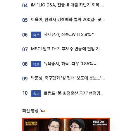
iM "LIG D&A, 천궁-II 매출 하반기 회복 전망…방산 톱픽 유지"
04
아옳이, 한의사 김형배와 벌써 200일⋯꽃다발 들고 "프러포즈 아냐"
05
국제유가, 상승...WTI 2.8%↑
06
속보
MSCI 발표 D-7…후보주 반등에 편입 기대 재점화
07
뉴욕증시, 하락...다우 0.85%↓
08
속보
박문성, 축구협회 '성 접대' 보도에 분노…"다 말아먹으려고 작정했나"
09
10
트럼프 ‘美 원정출산 금지’ 행정명령 서명
속보
최신 영상