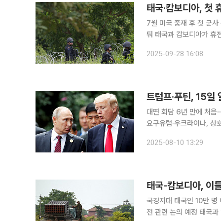
태국·캄보디아, 첫 
7월 미국 중재 후 첫 군
퉈 태국과 캄보디아가 휴전 협정을 깨고 처음으로 군사 충돌했다. 27일(현지시간) 블룸버그통신은
태국 북동부 국경지대에서 
2025-09-28 16:08
충돌한 건 7월 말 미국 
트럼프·푸틴, 15일
대면 회담 6년 만에 처음
요구유럽·우크라이나, 상호
프 미국 대통령과 블라디미
2025-08-10 13:29
휴전에 관한 관심이 어느 
태국-캄보디아, 이
국경지대 태국인 10만 명
전 관련 논의 예정 태국과 캄보디아 국경에서 발생한 무력 충돌이 이틀째 이어졌다. AP통신에 따르