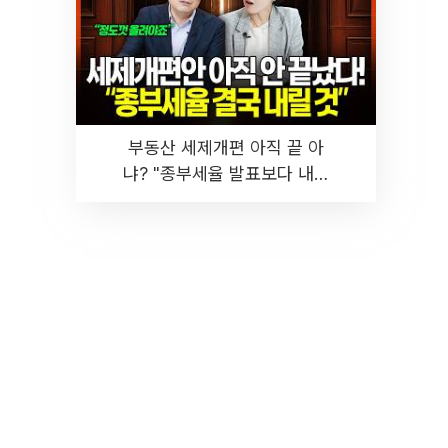
부동산 세제개편 아직 끝 아
냐? "종부세율 발표보다 내릴
것" 장기거주·양도세 전망 I 집
땅지성 I 김인만, 진미윤