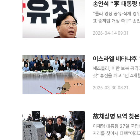
송언석 “李 대통령 
“룰라 영상 공유·삭제 경
표·중처법 개정 촉구” 송언석 국민의힘 원내대표는 14일 이재명 대통령의 사회관계망서비스(SNS)
게시물 논란과 청년 고용 
2026-04-14 09:31
의 전환
이스라엘 네타냐후 
헤즈볼라, 이란 보복 공
것" 휴전을 깨고 1년 4개월여 만에 레바논과 공세를 펼치고 있는 이스라엘이 이들과 맞닿은 '북부 국
경'의 완충 지대를 확대한다.
2026-03-30 08:21
시간) AFP통신 등에 따
故채상병 묘역 찾은
이재명 대통령 27일 국립
자리를 찾아서 다행”이라고 말했다. 이 대통령은 김혜경 여사와 함께 이