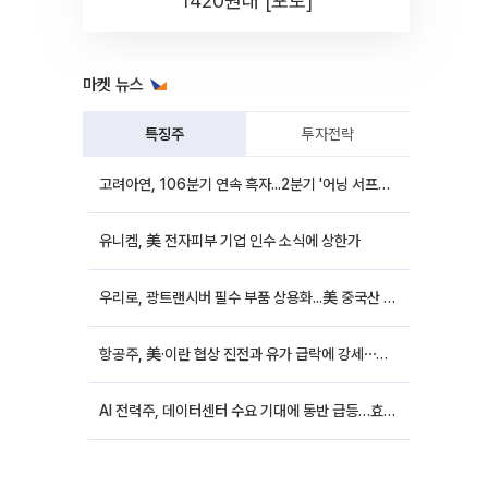
1420원대 [포토]
마켓 뉴스
특징주
투자전략
고려아연, 106분기 연속 흑자...2분기 '어닝 서프라이즈'에 장 초반 12%대 강세
유니켐, 美 전자피부 기업 인수 소식에 상한가
우리로, 광트랜시버 필수 부품 상용화...美 중국산 퇴출 추진에 상승세
항공주, 美·이란 협상 진전과 유가 급락에 강세⋯한진칼 8%↑
AI 전력주, 데이터센터 수요 기대에 동반 급등…효성중공업 10%↑