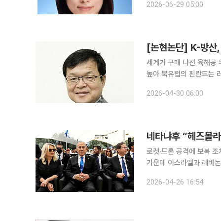
2026-06-29 05:00
다”고 하더니 피트 헤그세
[논현논단] K-방산
세계가 구매 나선 육해공
높아 북유럽의 핀란드는 러시아와 1000km 이상 국경선을 맞대고 있다. 그런데 2022년 말 러시아
가 우크라이나를 공격하자
2026-04-30 06:00
력을 강화하고 있다. 핵심
로켓·드론 공격에 보복 조
가운데 이스라엘과 레바논
다시 불이 붙는 모양새다. 25일(현지시간) 타임스오브이스라엘에 따르면 이스라엘 총리실은 성명을
2026-04-26 16:54
내고 “베냐민 네타냐후 