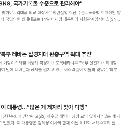
SNS, 국가기록물 수준으로 관리해야”
위 밝혀야…역대급 외교 대참사”“청년실업 재난 수준…노봉법 재개정안 발
악화, 노동시장 경직성을 거론하며 정부·여당을 향해 외교·노동 정책 전반
을 촉구했다. 송 원내대표는 이날 국회에서 열린 원내대책회
"북부 레바논 접경지대 완충구역 확대 추진"
격에 가담이스라엘 겨냥해 국경지대 포격네타냐후 "북부 안전지대 확대할
 레바논의 연이은 포격에 대비하기 위한 전략으로 풀이된다. 29일(현지
르면 베냐민 네타냐후 이스라엘 총리는
 이 대통령…“많은 게 제자리 찾아 다행”
대전현충원에 안장된 고(故) 채수근 해병대 상병 묘역 앞에서 “많은 게 제
날 제11회 서해수호의 날 기