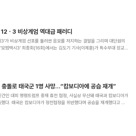
지막
리할 수 있도록 국지적 휴전에 동의했다
, 12ㆍ3 비상계엄 역대급 패러디
시3'가 비상계엄 선포를 둘러싼 음모를 저지하는 결말을 그리며 대단원의
엄 선포를 노린 군 내부의 권력형 음모와 정면으로 맞서는 모습이 담겼다.
(전소니)의 죽음이 계엄 선포를
 충돌로 태국군 1명 사망…“캄보디아에 공습 재개”
간인 대피 명령트럼프 중재 휴전 협정, 사실상 무산돼 태국과 캄보디아가
돌했다. 태국은 캄보디아가 정전협정을 위반했다며 공습을 재개했다고 밝
포격을 억제하기 위해 항공기로 캄보