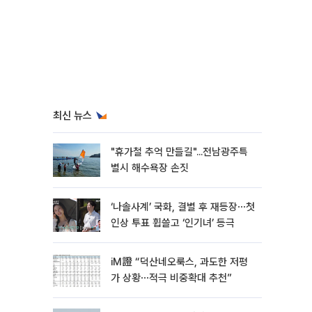
최신 뉴스
"휴가철 추억 만들길"...전남광주특
별시 해수욕장 손짓
‘나솔사계’ 국화, 결별 후 재등장⋯첫
인상 투표 휩쓸고 ‘인기녀’ 등극
iM證 “덕산네오룩스, 과도한 저평
가 상황⋯적극 비중확대 추천”