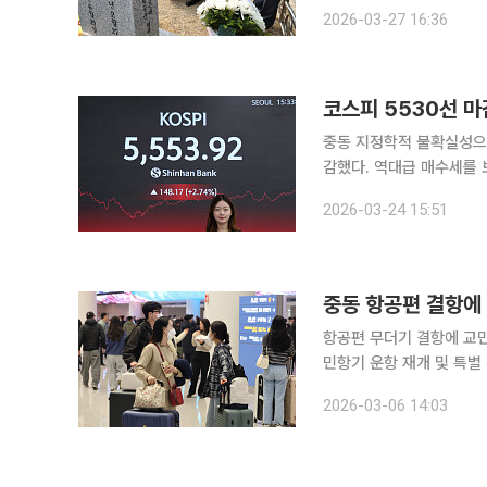
념식에 참석하기에 앞서 대
2026-03-27 16:36
코스피 5530선 마감
중동 지정학적 불확실성으로
감했다. 역대급 매수세를
다. 24일 한국거래소에 따르면 코스피 지수는 전장보다 148.17포인트(2.74%) 오른 5553.92에
2026-03-24 15:51
거래를 마쳤다. 지수는 전장
중동 항공편 결항에
항공편 무더기 결항에 교민
민항기 운항 재개 및 특별
2020년 코로나19 사태 당시 우한 교민
2026-03-06 14:03
고조에 달하면서 현지에 