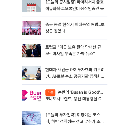
[오늘의 증시일정] 파마리서치·금호
석유화학·코오롱인더·상상인증권 등
중국 농업 현장서 미래농업 해법...보
성군 찾았다
트럼프 "미군 보유 탄약 막대한 규
모⋯미사일 부족은 가짜 뉴스"
현대차 새만금 9조 투자효과 키우려
면…AI·로봇·수소 공공기관 집적화
시급
논란의 'Busan is Good'…
단독
8억 도시브랜드, 용산 대통령실 CI
업체가 수행
[오늘의 투자전략] 휘청이는 코스
피, 하방 경직성은 견고…"추가 조정