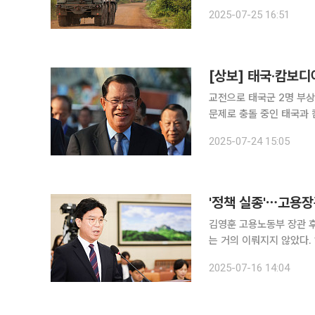
면 25일(현지시간) 아침 양국 국경에서 이틀째 교전이 벌어졌다. 통신은 현지 관리의 발언을 바탕으
2025-07-25 16:51
로 전날 첫 교전이 벌어졌
교전으로 태국군 2명 부상, 
문제로 충돌 중인 태국과
태국 민간인이 최소 2명 사망하고
2025-07-24 15:05
룸버그통신과 ABC방송 
'정책 실종'⋯고용장관
김영훈 고용노동부 장관 후
는 거의 이뤄지지 않았다. 16일 국회 환경노동위원회에서 열린 김 후보자에 대한 인사청문회에서 국
민의힘 의원들은 김 후보
2025-07-16 14:04
주노총) 위원장 출신으로서