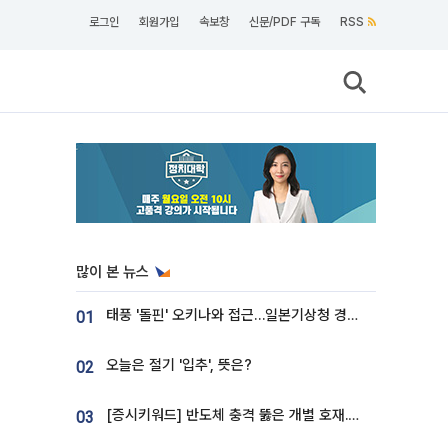
로그인
회원가입
속보창
신문/PDF 구독
RSS
많이 본 뉴스
태풍 '돌핀' 오키나와 접근…일본기상청 경로 업데이트
01
오늘은 절기 '입추', 뜻은?
02
[증시키워드] 반도체 충격 뚫은 개별 호재...포스코퓨처엠·에코프로·한화솔루션 '눈길'
03