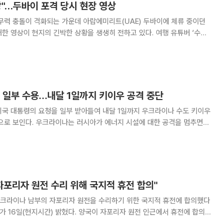
"…두바이 포격 당시 현장 영상
무력 충돌이 격화되는 가운데 아랍에미리트(UAE) 두바이에 체류 중이던
상이 현지의 긴박한 상황을 생생히 전하고 있다. 여행 유튜버 ‘수길
1~2일 두바이에서 촬영한 영상을 자신의 채널에 올렸다. 영상에는 일몰 시간대
 직후 관광객들이 급히 대
 일부 수용…내달 1일까지 키이우 공격 중단
미국 대통령의 요청을 일부 받아들여 내달 1일까지 우크라이나 수도 키이우
으로 보인다. 우크라이나는 러시아가 에너지 시설에 대한 공격을 멈추면
 미국 CNN 방송 등은 러시아 크렘
 대변인이 30일(현지시간) 기자들에게 우
, 자포리자 원전 수리 위해 국지적 휴전 합의"
크라이나 남부의 자포리자 원전을 수리하기 위한 국지적 휴전에 합의했다
)가 16일(현지시간) 밝혔다. 양국이 자포리자 원전 인근에서 휴전에 합의