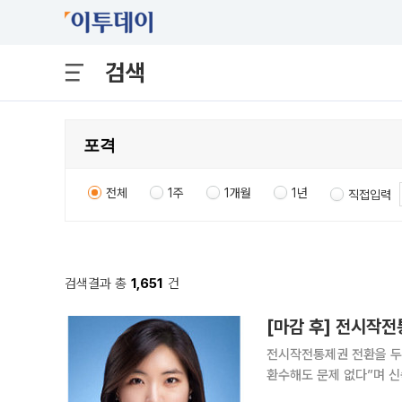
검색
전체
1주
1개월
1년
직접입력
검색결과 총
1,651
건
[마감 후] 전시작전
전시작전통제권 전환을 두고
환수해도 문제 없다”며 신
견제구를 날리고 있다. 