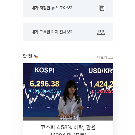
내가 저장한 뉴스 모아보기
내가 구독한 기자 전체보기
한 컷
코스피 4.58% 하락, 환율