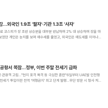
전현충원 묘역을 찾아 제2연평해전과 연평도 포격, 천안함 피격 사건 전
사자들의 묘역에 참배했다. 이 대통령은 주일석 해병대사령관
…외국인 1.9조 '팔자'·기관 1.3조 '사자'
 코스피가 장 초반 상승분을 대부분 반납하며 2% 대 상승하며 장을 마
 보였던 개인은 눈치를 보며 매수세를 줄였고, 외국인은 매도세를 이어나갔
보다 232.45포인트(4.3
 공항서 쪽잠…정부, 이번 주말 전세기 급파
·관광객 고립…"현지 포격 목격 등 극심한 혼란"6일부터 UAE발 인천행
 전세기 투입이란 전역 '여행금지' 최고 단계 발령…무단 방문 시 형사 처벌
 대규모 철수 작전 연상 중동 지역의 군사적 충돌 우려가 최
발이 묶인 우리 국민을 대피시키