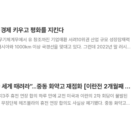
스 국방장관은 “미군 계획과 균형을 찾아
, 경제 키우고 평화를 지킨다
 무기체계무에서 유 창조까진 기업애환 서려10위권 산업 규모 성장잠재력
 바로 중립국 지위를 중단하고 북대서양조약기구(NATO)에 가입해 국방
은 한화에어로 스페이스가 제작한 K-9 자주
네타냐후 “헤즈볼라 세게 때려라”...중동 화약고 재점화 [이란전 2개월째 ③]
치3주 휴전 연장 합의 하루 만에 교전 미국과 이란의 2차 회담이 불발된
 무장단체 헤즈볼라의 휴전 연장 합의도 사실상 폐기됐다. 중동 화약고에
총리가 이스라엘군에 레바논 내 헤즈볼라 목표