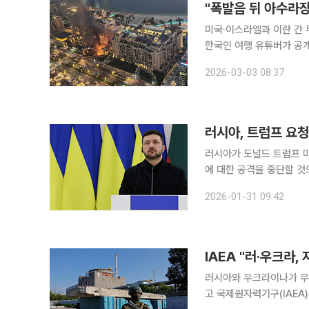
"폭발음 뒤 아수라장
미국·이스라엘과 이란 간 
한국인 여행 유튜버가 공개한 영
따라(sugilway)’는 
2026-03-03 08:37
도심에서 큰 폭발음이 울린
러시아, 트럼프 요청
러시아가 도널드 트럼프 
에 대한 공격을 중단할 것
그에 상응하는 조치를 하겠다고 밝혔다. 31일 연합뉴스에 따르면
2026-01-31 09:42
린궁의 드미트리 페스코프
IAEA "러·우크라
러시아와 우크라이나가 우
고 국제원자력기구(IAEA