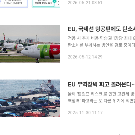
2026-05-21 08:51
로 바꾸는 탄소자산 관리의 해법’ 보
EU, 국제선 항공편에도 탄소
적용 시 추가 비용 탑승권 1장당 최대 8만원 유럽연합(EU)이 유럽에서 출발하는 국
탄소세를 부과하는 방안을 검토 중이다
려움이 커지는 가운데 새로운 세금까지 
2026-05-12 14:29
임스(FT)에 따르면 EU 집행위원회와
EU 무역장벽 파고 몰려온다⋯
올해 '트럼프 리스크'로 인한 고관세 방
역장벽' 파고라는 또 다른 위기에 직면할 전망이다. EU의 탄소국경조정제도
고, 철강 관세 폭탄 가능성까지 제기
2025-11-30 11:17
다. 30일 산업통상부에 따르면 내년부