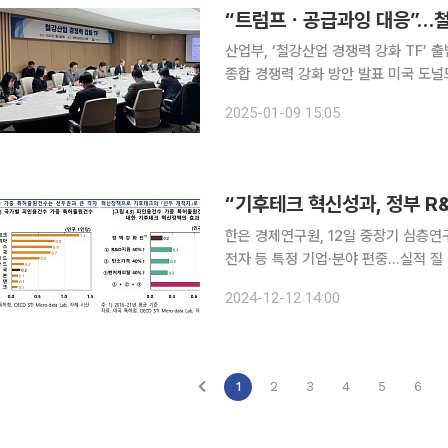
“트럼프ㆍ공급과잉 대응”…철강
산업부, ‘철강산업 경쟁력 강화 TF
종합 경쟁력 강화 방안 발표 미국 도널드 트럼프 정부 출범, 글로벌 공급과잉과 탈(脫)탄소 전환 등
철강업계가 대내외 현안 대응에 박차를 가
2025-01-09 15:05
상자원부 9일 서울 대한상공회의소에서
“기후테크 혁신성과, 정부 R&
한은 경제연구원, 12일 중장기 심층연
전자 등 특정 기업·분야 편중…실적 질
혁신성과 최상위국 수준” 우리나라 기후테크 혁신 성과를 위해 정부 연구·개발(R&D) 지원을 40%
2024-12-12 14:00
확대하면 미국, 스위스 등 최상위국 수
1
2
3
4
5
6