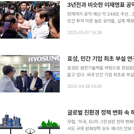
3년전과 비슷한 이재명표 공
현재까지 공약 예산 약 248조 추산
민간 투자 의존 높은 공약들, 실제 재
이재명 더불어민주당 대선 후보의 공약
2025-05-07 16:28
나, 재원 마련 계획은 오히려 후퇴한 
효성은 원천기술력을 바탕으로 끊임없는
들고 있다. 국내 민간 기업 최초로 부
으로 꾸준히 연구개발(R&D)에 투자한
2025-04-28 05:00
등 지속가능 소재 사업과 신소재 분야
글로벌 친환경 정책 변화 속 
무협, ‘미국, EU의 그린성장 전략 변
서도 규제 완화양쪽 모두 에너지 안보