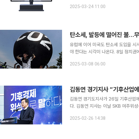
성장 지원으로 전환 필요 미국과 유럽연합(EU)이 상반된 그린성장 정책을 펼치고 있지만 양쪽 모두
2025-03-24 11:00
에너지 안보 및 자국 산업경쟁력 강화
탄소세, 발등에 떨어진 불…무
유럽에 이어 미국도 탄소세 도입을 시
야 한다는 시각이 나온다. 8일 정치권에 따르면 ‘탄소세’가 글로벌 신(新)무역 질서로 새롭게 자리를
잡아가고 있지만 관련한 국회 논의는 사
2025-03-08 06:00
핵심판이 진행되는 등 혼란스러운 정국
김동연 경기지사 “기후산업에 
김동연 경기도지사가 26일 기후산업에 
다. 김동연 지사는 이날 SKB 여주위성센터에서 '기후경제'를 대한민국 경제의 새이름이라고 규정하
고 대전환을 위한 3대 전략을 제시했다. 김 지사는 "이제는 '퀀텀점프'가 필요할 때"라며 "지난
2025-02-26 14:38
연속 다보스포럼에 참석하면서 기술 