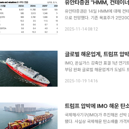
유안타증권 "HMM, 컨테이너
유안타증권은 14일 HMM에 대해 컨
으로 전망했다. 기존 목표주가 2만2000원과
증권 연구원은 “올해 3분기 HMM 매출
2025-11-14 08:12
7064억 원과 2968억 원으로 영업
글로벌 해운업계, 트럼프 압박
IMO, 온실가스 감축안 표결 1년 연기
부담 완화 글로벌 해운업계가 도널드 트럼프 미국 대통령의 압박에 탄소 감축 노력을 사실상 중단했
다. 한국 해운과 항만산업은 단기적인 
2025-10-19 14:16
지시간) 가디언, 알자지라방송 등에 따
트럼프 압박에 IMO 해운 탄
국제해사기구(IMO)가 추진해온 선박 
됐다. 사실상 국제해운 탄소배출 가격제 도입이
IMO는 영국 런던 본부에서 해양환경보