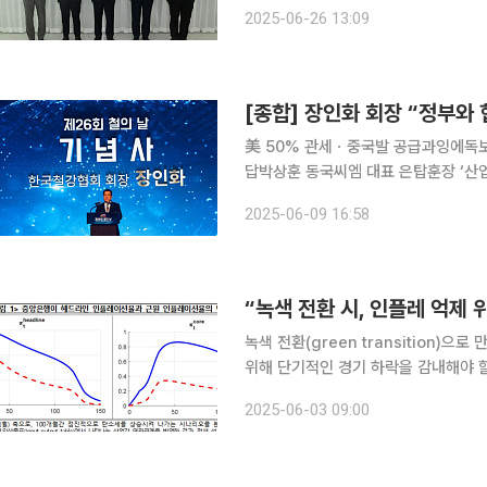
HMM, KR(한국선급) 등과 함께 ‘S
2025-06-26 13:09
체결했다고 밝혔다. 이날 협
[종합] 장인화 회장 “정부와
美 50% 관세ㆍ중국발 공급과잉에독보
답박상훈 동국씨엠 대표 은탑훈장 ‘산업의 쌀’로 불리는 철강업계가 유례없는 삼중고에 휩싸인 가운
데 주요 기업 총수와 정부 관계자들이 
2025-06-09 16:58
다. 장인화 한국철강협회장 겸 포스코
“녹색 전환 시, 인플레 억제 
녹색 전환(green transition
위해 단기적인 경기 하락을 감내해야 할 수도 있다는 진단
준 경제분석 연구자문위원은 3일 서울 
2025-06-03 09:00
“녹색 전환이 반드시 인플레이션을 유