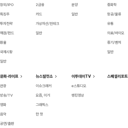
장외/IPO
2금융
분양
중화학
특징주
카드
일반
항공/물류
투자전략
가상자산/핀테크
유통
채권/펀드
일반
의료/바이오
환율
중기/벤처
국제시황
일반
일반
문화·라이프
뉴스발전소
이투데이TV
스페셜리포트
관광
이슈크래커
e스튜디오
방송/TV
요즘, 이거
랭킹영상
영화
그래픽스
음악
한 컷
공연/출판