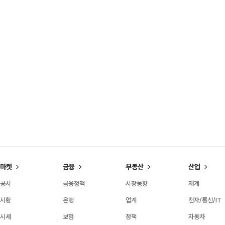
마켓
금융
부동산
산업
공시
금융정책
시장동향
재계
시황
은행
업계
전자/통신/IT
시세
보험
정책
자동차