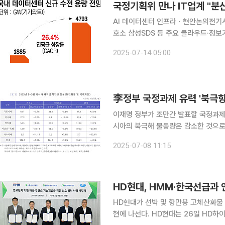
국정기획위 만나 IT업계 "
AI 데이터센터 인프라ㆍ현안논의전기
호소 삼성SDS 등 주요 클라우드·정보기술(IT) 기업들이 정부와 첫 회동을 갖고 인공지능(AI) 데이
터센터을 둘러싼 전방위 규제 개선을 촉
2025-07-14 05:00
력 수요의 지방 분산을 위해 분산에너
李정부 국정과제 유력 '북극항
이재명 정부가 조만간 발표할 국정과제
시아의 북극해 물동량은 감소한 것으로 나타
양수산개발원(KMI)에 따르면 올해 1~
2025-07-08 11:15
으로 전년동기대비 7.5% 감소했다. 전
HD현대, HMM·한국선급과
HD현대가 선박 및 항만용 고체산화물 
현에 나선다. HD현대는 26일 HD하이드로젠, HD한국조선해양, HD현대중공업 등 3개 계열사가