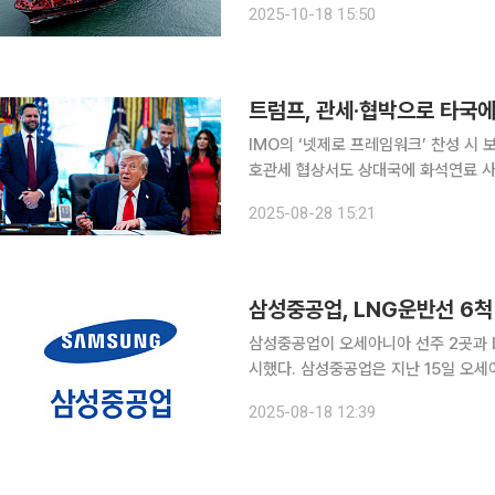
2025-10-18 15:50
조치’ 채택 여부를 논의했으나 회원국
트럼프, 관세·협박으로 타국에
IMO의 ‘넷제로 프레임워크’ 찬성 시
호관세 협상서도 상대국에 화석연료 사용 압박 도널드 트럼프 미국 대통령이 미
환 정책을 막고 화석연료 사용을 장려
2025-08-28 15:21
사용 자제를 강요하
삼성중공업, LNG운반선 6척 
삼성중공업이 오세아니아 선주 2곳과 L
시했다. 삼성중공업은 지난 15일 오세아니아 지역 선주와 LNG운반선 4척, 같은 날 다른 오세아니
아 지역 선주와는 LNG운반선 2척을 계
2025-08-18 12:39
월까지 순차적으로 선주사에 인도될 예