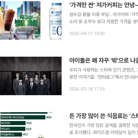
‘가격만 싼’ 저가커피는 안녕~.
원두값·환율 이중 부담…저가커피 ‘가격
소비’로 승부수 보다 저렴한 가격을 경쟁력으로 시장 확장에 나섰던 저가커피업계가 ‘경험 소비’에
집중하고 있다. 커피 원두값 고공행진
2026-04-11 10:00
롭게 결정할 수 없게 되면서 저가커피
아이돌은 왜 자꾸 '밖'으로 나
우리가 사랑하는 스타와 인기 콘텐츠, 
용한 이야기들. '엔터로그'에서 만나보세요. 컴백을 앞둔 아이돌의 이름이 도심 한복판
요즘입니다. 피켓 속 의미심장한 문구가
2026-03-18 17:25
했던 콘셉트 포토가 길거리에 먼저 공개
한국인이 가장 많은 금액을 결제한 식
로 조사됐다. 와이즈앱·리테일이 일이 한국인의 신용카드와 체크카드 결제 데이터를 표본 조사한 결