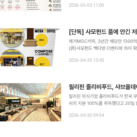
환율이 ‘내려오지 않는 상황’ 자체가 
2026-05-03 11:00
지는데 가격 인상은 쉽지 않아 식품업
메가MGC커피, 3년간 배당만 1300
(非)사모펀드 빽다방·더벤티와 차이 확연 고물가 시대, 지갑이 얇은 소비자의 속을 달래준 
피’ 시장이 사모펀드의 수익 창출 창
2026-04-29 15:45
주요 저가커피 프랜차이즈기업의 가맹
필리핀 졸리비푸드, 샤브올데
필리핀 외식기업 졸리비푸드가 한국 
쉬의 지분 100%를 취득했다고 20일 밝혔다. 
(SPA)으로 올데이프레쉬는 기존 모
2026-04-20 09:04
샤브올데이는 현재 전국 172개 매장