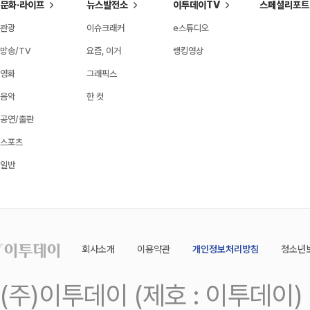
문화·라이프
뉴스발전소
이투데이TV
스페셜리포트
관광
이슈크래커
e스튜디오
방송/TV
요즘, 이거
랭킹영상
영화
그래픽스
음악
한 컷
공연/출판
스포츠
일반
회사소개
이용약관
개인정보처리방침
청소년
(주)이투데이 (제호 : 이투데이