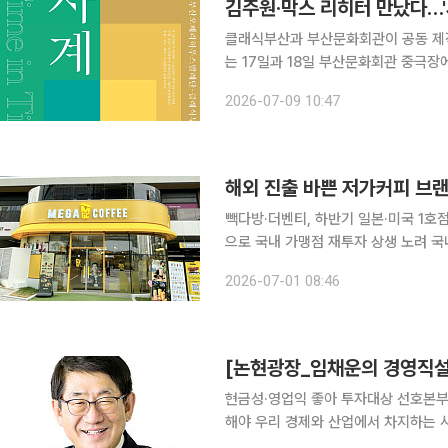
김주원·막스 리히터 만났다…'사
클래식부산과 부산문화회관이 공동 제작한 창
는 17일과 18일 부산문화회관 중극장에서 관객들을 만난다. 이
핵심 창작 프로젝트로, 현대 클래식 음악
2026-07-09 10:47
해외 진출 바쁜 저가커피 브랜
빽다방·더벤티, 하반기 일본·미국 1호
으로 국내 가맹점 재투자 상생 노려 국내 저가 커피 프랜차이즈들이 일제히 해외로 보폭을 넓히고
있다. 포화 상태에 이른 내수 시장과 
2026-07-01 08:46
진출로 돌파
[논현광장_임채운의 경영직설]
현금성·영업익 좋아 투자대상 선호본부
해야 우리 경제와 산업에서 차지하는 사모펀드의 존재감이 커지고 있다. 사모펀드(PEF: Private
Equity Fund)는 소수의 투자자로