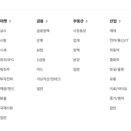
마켓
금융
부동산
산업
공시
금융정책
시장동향
재계
시황
은행
업계
전자/통신/IT
시세
보험
정책
자동차
장외/IPO
2금융
분양
중화학
특징주
카드
일반
항공/물류
투자전략
가상자산/핀테크
유통
채권/펀드
일반
의료/바이오
환율
중기/벤처
국제시황
일반
일반