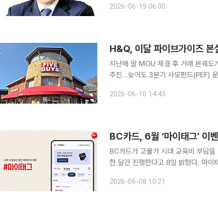
2026-06-19 06:00
는 펀드를 말한다. 공모펀드와 달리 일
H&Q, 이달 파이브가이즈 본
지난해 말 MOU 체결 후 거래 본궤도
추진…늦어도 3분기 사모펀드(PEF) 운용사 H&Q코리아의 파이브가이즈 한국 운영사 인수 작업이
순항 중이다. 지난해 인수 추진 사실이
2026-06-10 14:43
터 본실사에 착수하면서 경영권 거래가
BC카드, 6월 ‘마이태그’ 
BC카드가 고물가 시대 교육비 부담을 
한 달간 진행한다고 8일 밝혔다. 마이태그는 생활금융플랫폼 ‘페이북’에서 고객이 원하는 혜택을 직
접 선택한 뒤, BC 개인 신용·체크카드로 
2026-06-08 10:21
는 30일까지 진행된다. BC카드 회원