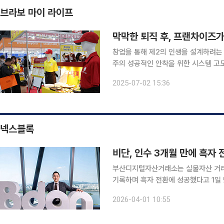
브라보 마이 라이프
막막한 퇴직 후, 프랜차이즈가
창업을 통해 제2의 인생을 설계하려는
주의 성공적인 안착을 위한 시스템 고도화에 나섰다. 서울시가 발표한 
황’에 따르면 가맹수 증가, 연평균 매
2025-07-02 15:36
이러한 흐름 속에서 더벤티, 컴포즈커
넥스블록
비단, 인수 3개월 만에 흑자
부산디지털자산거래소는 실물자산 거래 
기록하며 흑자 전환에 성공했다고 1일 밝혔다. 비단은 한국금거래소디지털에셋이
거래 플랫폼으로, 부산디지털자산거래소
2026-04-01 10:55
48억9000만원의 영업손실을 기록했