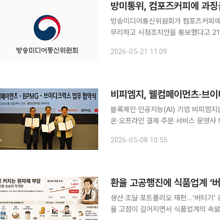
방미통위, 컴포즈커피에 과징
방송미디어통신위원회가 컴포즈커피에 
무리하고 시정조치안을 통보했다고 21일
확정할 계획이다. 방미통위 조사 결과 컴포즈커피 앱 및 무인 주문 기계(키오스크) 서비스를 제공하
2026-05-21 11:09
는 부가통신사업자 컴포즈커피는 앱 개
블록체인·인공지능(AI) 기업 비피엠지
온·오프라인 결제·주문 서비스 운영사
기 위한 제휴를 체결했다고 8일 밝혔다. 이번 협력은 스테이블코인을 활용한 실제 결제 환경 
2026-05-08 10:55
목표로 추진된다. 결제 인프라와 블록체
생산·조달·포트폴리오 재편...‘버티기’ 총
율 고점이 길어지면서 식품업계의 속앓