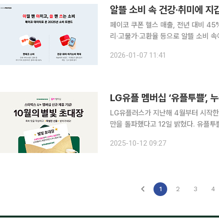
알뜰 소비 속 건강·취미에 지
페이코 쿠폰 헬스 매출, 전년 대비 45% 
리·고물가·고환율 등으로 알뜰 소비 속
끼고, 쓸 땐 쓰는(아아쓸쓰)’ 소비 경향이 두드러진 것으
2026-01-07 11:41
의 페이코 온오프라인 결제 데이터를 분
LG유플 멤버십 ‘유플투쁠’, 
LG유플러스가 지난해 4월부터 시작한 
만을 돌파했다고 12일 밝혔다. 유플투쁠은 LG유플러스가 고객의 일상에 가치를 더하기 위해 운영
하는 멤버십 프로그램으로 쇼핑·식음료
2025-10-12 09:27
을 원하는 고객은 유플투쁠데이에 당신
1
2
3
4