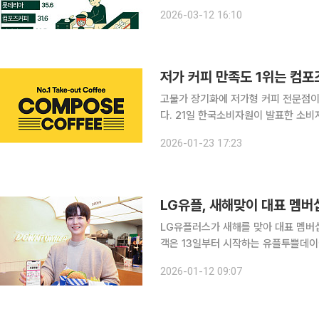
과 2025년 9월부터 2026년 2월
2026-03-12 16:10
스'로 나타났다. 스타벅스의 결
저가 커피 만족도 1위는 컴포즈
고물가 장기화에 저가형 커피 전문점이
다. 21일 한국소비자원이 발표한 소비자 만족도 조사에서 컴포즈커피가 1위를 차지한 반면, 빽다방
은 조사 대상 4개 브랜드 중 최하위에 머물렀다. 한국소비자원이 더벤티·메가
2026-01-23 17:23
포즈커피를 대상으로 조사한 결과, 종합
LG유플, 새해맞이 대표 멤버
LG유플러스가 새해를 맞아 대표 멤버십
객은 13일부터 시작하는 유플투쁠데이에 L
플러스는 이번 새해에는 지난해 매월 
2026-01-12 09:07
최초로 배달의민족 구독 서비스인 ‘배