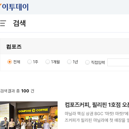
검색
전체
1주
1개월
1년
직접입력
검색결과 총
100
건
컴포즈커피, 필리핀 1호점 오
마닐라 핵심 상권 BGC '마켓! 마켓!'
즈커피가 필리핀 마닐라에 첫 매장을 열
추가로 열며 출점을 확대할 계획이다. 컴포즈커피는 필리핀 수도 마닐라의 보니파시오 글로벌 시티