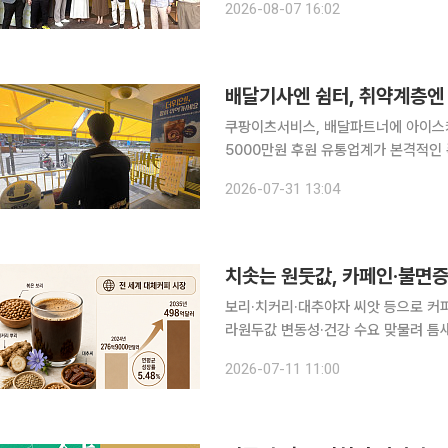
2026-08-07 16:02
(BGC)에 위치한 복합상업시설 '마켓! 
배달기사엔 쉼터, 취약계층엔
쿠팡이츠서비스, 배달파트너에 아이스커
5000만원 후원 유통업계가 본격적인 폭염이 시작되면서 배달 파트너, 취약계층을 돕는 다양한 혹
서기 지원에 나섰다. 31일 업계에 따
2026-07-31 13:04
치솟는 원둣값, 카페인·불면증 
보리·치커리·대추야자 씨앗 등으로 커
라원두값 변동성·건강 수요 맞물려 틈새 시장 주목 카페인 섭취를 줄이려는
쓰지 않고 커피와 비슷한 맛을 내는 ‘
2026-07-11 11:00
증과 카페인 민감도를 호소하는 소비자