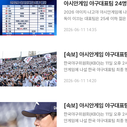
아시안게임 야구대표팀 24명
2026 아이치·나고야 아시안게임에 나
독이 이끄는 대표팀은 25세 이하 젊은
트윈스), 노시환(한화 이글스), 곽빈(두산 베어스)에게 돌아
2026-06-11 14:35
서울 중구 한국프레스센터에서 2026
[속보] 아시안게임 야구대표
한국야구위원회(KBO)는 11일 오후 
안게임에 나설 한국 야구대표팀 최종 명단을 발표했다. 이날 발표된 
최준용·김진욱, 외야수 윤동희 총 3명
2026-06-11 14:20
[속보] 아시안게임 야구대표
한국야구위원회(KBO)는 11일 오후 
안게임에 나설 한국 야구대표팀 최종 명단을 발표했다. 이날 발표된 