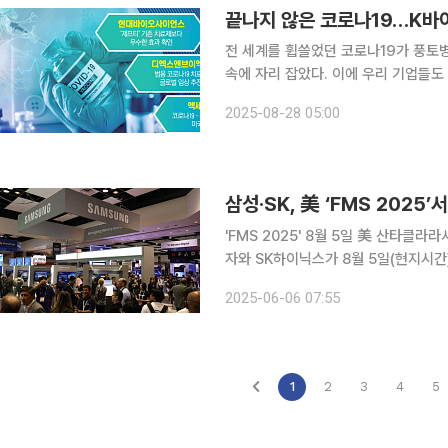
끝나지 않은 코로나19…K바이
전 세계를 휩쓸었던 코로나19가 풍토
속에 자리 잡았다. 이에 우리 기업들도 
본지 취재를 종합하면 국내외에서 코로
2025-08-28 05:00
나19 감염 환자가 늘면서 이로 인한 
삼성·SK, 美 ‘FMS 2025
'FMS 2025' 8월 5일 美 산타클라
자와 SK하이닉스가 8월 5일(현지시
로벌 메모리 반도체 ‘FMS(Future of
2025-06-06 07:55
의 차세대 인공지능(AI)향 반도체 솔
1
2
3
4
5