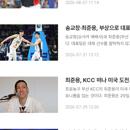
2026-08-07 11:14
을 비롯해 우완 투수 한재승과 내야수 
송교창·최준용, 부상으로 대표
송교창(오사카 에베사)과 최준용(부산 
다. 대표팀은 대체 선수를 발탁하지 않고 1
협회는 31일 2027 국제농구연맹(FI
2026-07-31 13:12
선발한 훈련 대상자 가운데 송교창과 
최준용, KCC 떠나 미국 도
프로농구 부산 KCC의 최준용이 미국 
유니폼을 입는 것이다. 최준용은 29일 서울 여의도 콘래드 서울에서 기자회견을 열고 “미국 농구에
도전하겠다”며 “한국에서 대우받는 최
2026-07-29 13:20