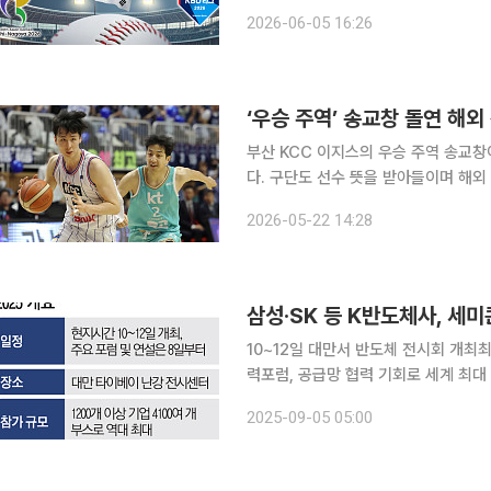
고야 아시안게임에 출전할 야구 국가대표 최종
2026-06-05 16:26
(KBO)는 11일 오후 2시 서울 중구
‘우승 주역’ 송교창 돌연 해외 
부산 KCC 이지스의 우승 주역 송교
다. 구단도 선수 뜻을 받아들이며 해외 진출 절차 지원에 나
해 “송교창의 해외 진출 의사를 존중하
2026-05-22 14:28
충분한 논의를 거쳐 해외 무대 도전 의
삼성·SK 등 K반도체사, 세
10~12일 대만서 반도체 전시회 개최
력포럼, 공급망 협력 기회로 세계 최대 반도체 산업 전시회인 ‘세미콘 타이완’에 삼성전자와 SK하이
닉스를 비롯한 국내 주요 반도체 기업들
2025-09-05 05:00
중요성이 부상하는 가운데, 글로벌 반