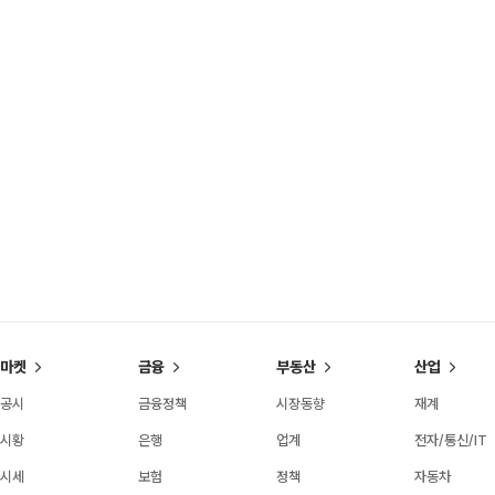
마켓
금융
부동산
산업
공시
금융정책
시장동향
재계
시황
은행
업계
전자/통신/IT
시세
보험
정책
자동차