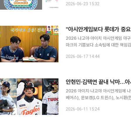
2026-06-23 15:32
매 경쟁에 놀라움을 감추지 못했다. 한
"아시안게임보다 롯데가 중요
2026 나고야·아이치 아시안게임 야
마크의 기쁨보다 소속팀에 대한 책임감을 먼저 드러냈다. 17일 유튜브 
최준용은 아시안게임 국가대표 발탁에 
2026-06-17 14:44
책임감을 가지고 가야 하는 자리다. 
2026 아이치·나고야 아시안게임에 나
베어스), 문보경(LG 트윈스), 노시
됐던 안현민(kt 위즈)과 김택연(두산 베어스)은 최
2026-06-11 15:24
11일 오후 2시 서울 중구 한국프레스센