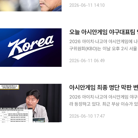
윈스), 조병현 (SSG 랜더스), 배찬승(
2026-06-11 14:10
욱, 최준용(이상 롯데 자이언츠), 최민
오늘 아시안게임 야구대표팀 
2026 아이치·나고야 아시안게임에 나설 
구위원회(KBO)는 이날 오후 2시 
리 24명을 발표한다. 류지현 대표팀
2026-06-11 06:49
(KBSA) 관계자가 참석해 선수 선발
아시안게임 최종 명단 막판 
2026 아이치·나고야 아시안게임 야구
라 등장하고 있다. 최근 부상 이슈가 
글스)의 승선 가능성이 여전히 안갯속인 
2026-06-10 17:47
공개된 유튜브 채널 썸타임즈의 ‘야구