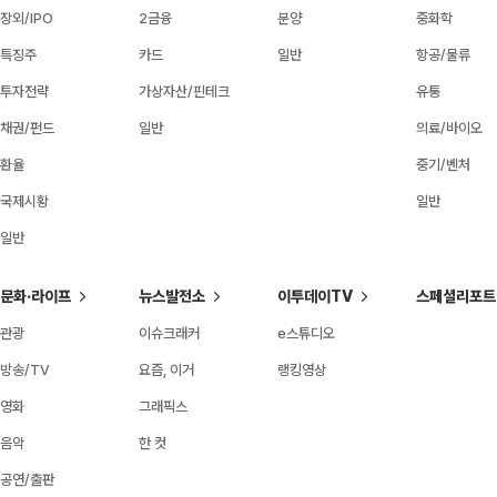
장외/IPO
2금융
분양
중화학
특징주
카드
일반
항공/물류
투자전략
가상자산/핀테크
유통
채권/펀드
일반
의료/바이오
환율
중기/벤처
국제시황
일반
일반
문화·라이프
뉴스발전소
이투데이TV
스페셜리포트
관광
이슈크래커
e스튜디오
방송/TV
요즘, 이거
랭킹영상
영화
그래픽스
음악
한 컷
공연/출판