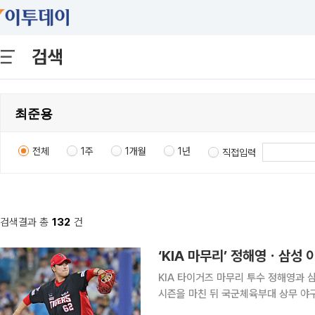
검색
전체
1주
1개월
1년
직접입력
검색결과 총
132
건
‘KIA 마무리’ 정해영ㆍ삼성 이
KIA 타이거즈 마무리 투수 정해영과 
시즌을 마친 뒤 국군체육부대 상무 야구단에 입대한다. 7일 연합뉴
날 상무 야구단 최종 합격자를 확정하고 해당 