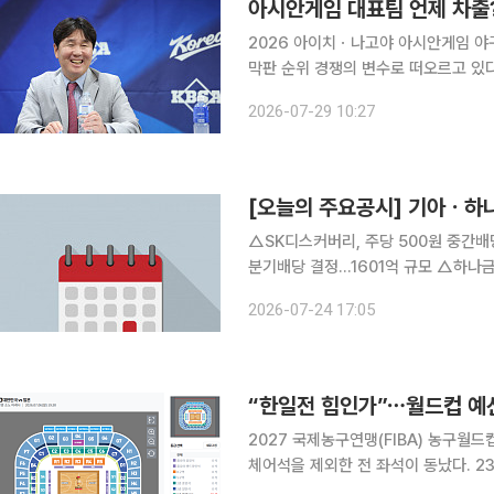
아시안게임 대표팀 언제 차출?
2026 아이치ㆍ나고야 아시안게임 야
막판 순위 경쟁의 변수로 떠오르고 있다. 29일 야구계에 따르면 류지현 감독이 이끄는 야구
은 9월 13∼14일께 소집된다. 선수
2026-07-29 10:27
화한다. 한국은 9월 21일 오후 6
[오늘의 주요공시] 기아ㆍ
△SK디스커버리, 주당 500원 중간배당 결정...90억 규모 △
분기배당 결정...1601억 규모 △하나금융지주, 보통주 1주당 1155원 분기배당 결정...3079억 규모
△현대모비스, 주당 1500원 분기배당 결정...1324억 규모 △
2026-07-24 17:05
주식 취득 결정...2500억 규
“한일전 힘인가”⋯월드컵 예선
2027 국제농구연맹(FIBA) 농구월드
체어석을 제외한 전 좌석이 동났다. 23일 온라인 커뮤니티와 SNS에는 농구월드컵 아시아 예선 한
국-일본전을 둘러싼 치열한 티켓 경쟁을 전하는 글이 