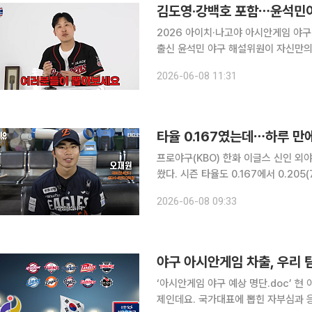
김도영·강백호 포함⋯윤석민이
2026 아이치·나고야 아시안게임 야구
출신 윤석민 야구 해설위원이 자신만의 대표팀 구상을 공개했
‘사이버 윤석민’을 통해 ‘2026 아시
2026-06-08 11:31
세 이하 또는 프로 입단 4년 차 이하
타율 0.167였는데⋯하루 만
프로야구(KBO) 한화 이글스 신인 외
쐈다. 시즌 타율도 0.167에서 0.205(78타수 16
에서 열린 롯데 자이언츠와의 2026 
2026-06-08 09:33
발 출전해 6타수 4안타 3득점을 기록
야구 아시안게임 차출, 우리 
‘아시안게임 야구 예상 명단.doc’ 현 아구팬들의 최대 관심사. 프로야구 순위만큼이나 예민한(?) 주
제인데요. 국가대표에 뽑힌 자부심과 응원 팀에