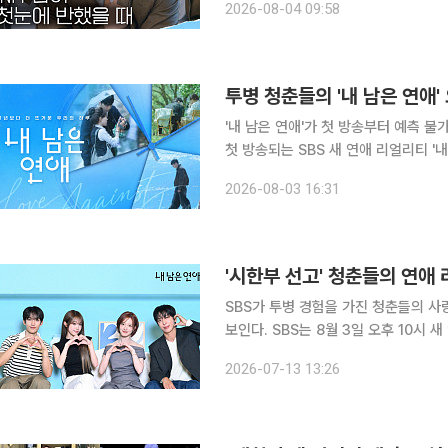
2026-08-04 09:58
기 속에서도 미묘한 호감을 드러내며 
투병 청춘들의 '내 남은 연애
'내 남은 연애'가 첫 방송부터 예측 불
첫 방송되는 SBS 새 연애 리얼리티 
투병 경험이 있는 2030 청춘들이 다
2026-08-03 16:31
유한함을 누구보다 절실하게 경험한 
'시한부 선고' 청춘들의 연애 
SBS가 투병 경험을 가진 청춘들의 사
보인다. SBS는 8월 3일 오후 10시 새 연애 리얼리티 프로그램 '내 남은 연애'를 첫 방송한다고 13일
밝혔다. '내 남은 연애'는 시한부 선고를 받았거나 생사를 넘나드는 투병을 경험한 청춘남녀들이 다
2026-07-13 13:26
시 삶과 사랑을 마주하는 과정을 담은