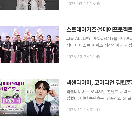
2026-03-11 15:06
미니 앨범 '블루밍 윙스(Blooming W
스트레이키즈·올데이프로젝트·이
그룹 ALLDAY PROJECT(올데이 프로
시아 아티스트 어워즈 시상식에서 진심 어린 수상 소감을 
가오슝 내셔널 스타디움에서 열린 ‘10주년
2025-12-24 10:46
Asia Artist Awards 2025
넥센타이어는 오리지널 콘텐츠 시리즈 ‘
밝혔다. 이번 콘텐츠는 '엔프리즈 S'
위해 제작됐다. 온에어는 코미디언 김원훈이 넥센타이어 광고를 촬영하는 듯한 상황을 연출한 페이
2025-11-14 09:07
크 다큐멘터리예능 콘텐츠다. 광고 모