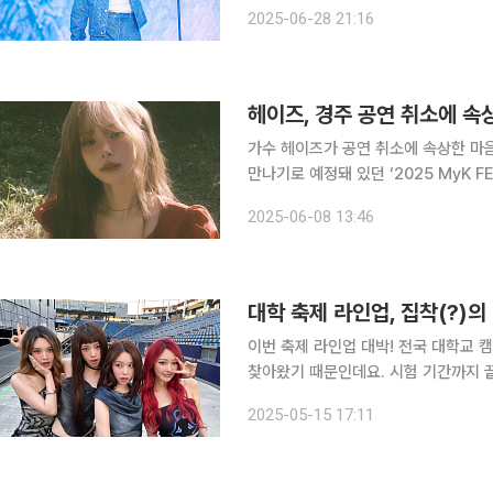
(#RUNSEOKJIN_EP.TOUR·이하 #런석진)'을 개최했다. '
2025-06-28 21:16
콘서트 투어로, BTS 유튜브 채널에서
가수 헤이즈가 공연 취소에 속상한 마음을 전했다. 8일 헤이즈는 자신의 
만나기로 예정돼 있던 ‘2025 MyK F
고 속상하다”라고 밝혔다. 이어 “어제부터 경주에 와 설레는 마음으로 만날 준비하고, 오늘 오후 4
2025-06-08 13:46
시 공연장에 도착해 여러분들을 만날 
대학 축제 라인업, 집착(?)의
이번 축제 라인업 대박! 전국 대학교 캠퍼스가 들썩이고 있습니다. 5월이면 찾아오는 축제 시즌이
찾아왔기 때문인데요. 시험 기간까지 
생각으로 새내기들의 마음은 특히 설렐 겁니다. 다만 요즘은 설렘의 무게 중심
2025-05-15 17:11
다. 어느 순간 축제의 핵심이 '공연'이