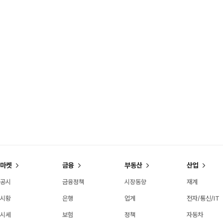
마켓
금융
부동산
산업
공시
금융정책
시장동향
재계
시황
은행
업계
전자/통신/IT
시세
보험
정책
자동차