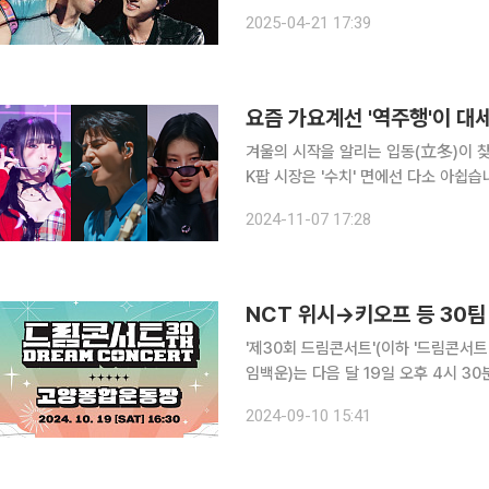
2017년 이후 8년 만에 한국을 찾은 만큼 팬들의 
2025-04-21 17:39
넘는 앨범 판매를 기록한 21세기 가장
겨울의 시작을 알리는 입동(立冬)이 찾아오
K팝 시장은 '수치' 면에선 다소 아쉽습
던 지난해 대비 음반 판매량이 주춤했는
2024-11-07 17:28
줄었다는 아쉬움도 있
NCT 위시→키오프 등 30팀
'제30회 드림콘서트'(이하 '드림콘서트')의 라인업이 공개
임백운)는 다음 달 19일 오후 4시
의 출연진과 MC를 확정했다고 10일 밝혔다. 드림콘서트에는 그룹 더킹덤, 드리핀, 라
2024-09-10 15:41
이커스, 어센트, 에잇턴, 엑스디너리 