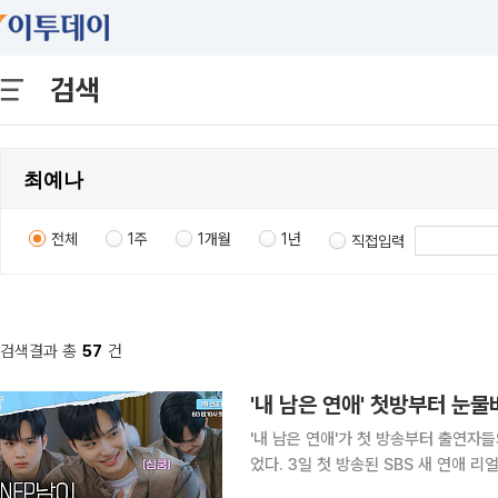
검색
전체
1주
1개월
1년
직접입력
검색결과 총
57
건
'내 남은 연애' 첫방부터 눈
'내 남은 연애'가 첫 방송부터 출연자
었다. 3일 첫 방송된 SBS 새 연애 리얼리티 '내 남은 연애'에서는 암이나 희귀난치성 질환을 겪었던
2030 청춘 8인이 처음 만나 서로를 알아가는 모습이 그려