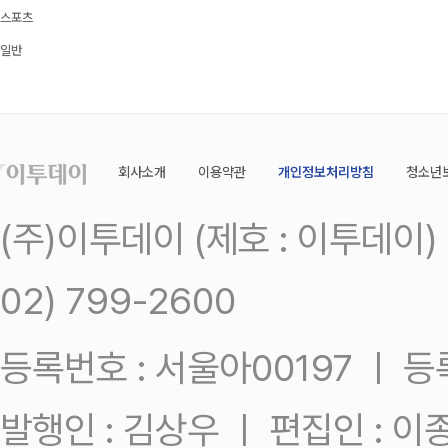
스포츠
일반
회사소개
이용약관
개인정보처리방침
청소년
(주)이투데이 (제호 : 이투데이
02) 799-2600
등록번호 : 서울아00197 ㅣ 등록일
발행인 : 김상우 ㅣ 편집인 : 