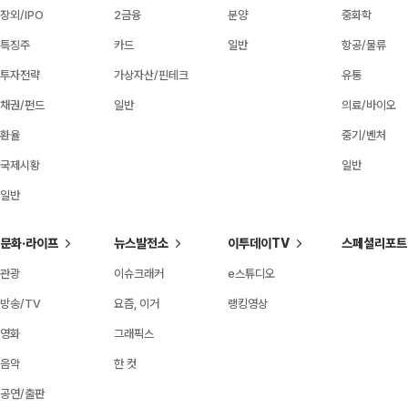
장외/IPO
2금융
분양
중화학
특징주
카드
일반
항공/물류
투자전략
가상자산/핀테크
유통
채권/펀드
일반
의료/바이오
환율
중기/벤처
국제시황
일반
일반
문화·라이프
뉴스발전소
이투데이TV
스페셜리포트
관광
이슈크래커
e스튜디오
방송/TV
요즘, 이거
랭킹영상
영화
그래픽스
음악
한 컷
공연/출판