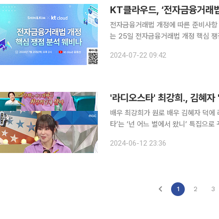
KT클라우드, ‘전자금융거래법
전자금융거래법 개정에 따른 준비사항 소개물
는 25일 전자금융거래법 개정 핵심 쟁점을 
법은 9월 개정을 앞두고 있다. 202
2024-07-22 09:42
유사 사례를 방지하고 선불전자지급수단
배우 최강희가 원로 배우 김혜자 덕에 라디오를 시작했다
타’는 ‘넌 어느 별에서 왔니’ 특집으로
다양한 이야기를 나눴다. 이날 최강희는 “김혜자 선생님과 월드비전 봉사를 통해 친해지게 됐다. 연
2024-06-12 23:36
기를 내려놓겠다고 말씀드렸을 때도 ‘
1
2
3