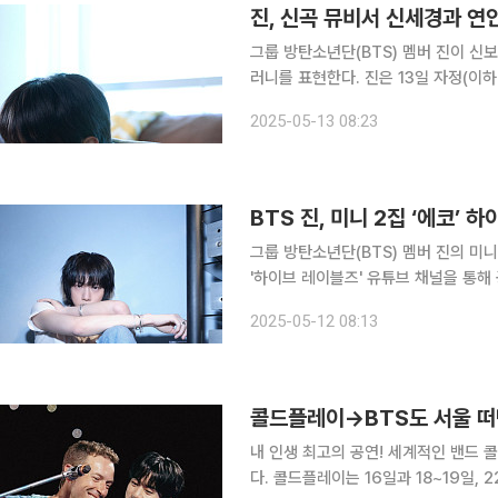
진, 신곡 뮤비서 신세경과 연
그룹 방탄소년단(BTS) 멤버 진이 신
러니를 표현한다. 진은 13일 자정(이하 한국시간) 팀 공식 사회관계망서비스(SNS)에 미니 2집 ‘에
코’(Echo)의 타이틀곡 ‘돈트 세이 유 러
2025-05-13 08:23
공개했다. 포스터에는 사랑의 끝자락
BTS 진, 미니 2집 ‘에코’
그룹 방탄소년단(BTS) 멤버 진의 미니 
'하이브 레이블즈' 유튜브 채널을 통해 공개됐다. 타이틀곡 ‘돈트 세이 유 러브 미’(
Love Me)를 포함해 7개 트랙 모두
2025-05-12 08:13
서정적인 멜로디의 팝(Pop)부터
내 인생 최고의 공연! 세계적인 밴드 콜드플레이의 내한 공연이 심상찮은 반응을 자아내고 있습니
다. 콜드플레이는 16일과 18~19일, 22일, 24~25일까지 총 엿새에 걸쳐 내한 공연을 펼치는데요.