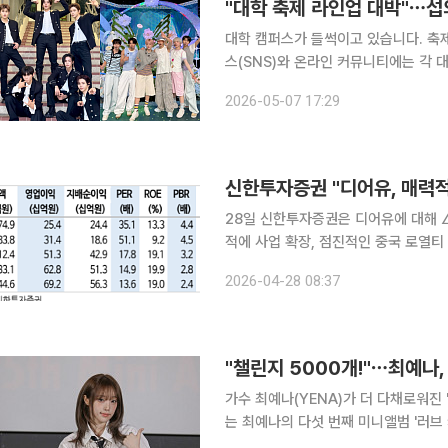
"대학 축제 라인업 대박"⋯섭
대학 캠퍼스가 들썩이고 있습니다. 축제 시즌
스(SNS)와 온라인 커뮤니티에는 각 
학생들이 직접 촬영한 축하 공연 무대 영상도 높
2026-05-07 17:29
학 축제의 꽃은 인기 가수들의 공연입니
신한투자증권 "디어유, 매력적
28일 신한투자증권은 디어유에 대해 △
적에 사업 확장, 점진적인 중국 로열티
(fwd PER) 16배로 멀티플 하방 
2026-04-28 08:37
'매수'를 유지했다. 전 거래일 종가는 
"챌린지 5000개!"⋯최예나, 
가수 최예나(YENA)가 더 다채로워진 '예나 코어'를 선보인다
는 최예나의 다섯 번째 미니앨범 '러브 
'러브 캐처'는 봄바람처럼 다가온 사랑