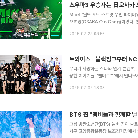
스우파3 우승자는 日오사카
Mnet ‘월드 오브 스트릿 우먼 파이터
오죠갱(OSAKA Ojo Gang)이었다
이벌 무대의 마지막을 장식한 이들은 폭발
2025-07-23 08:56
저녁 생방송으로 진행된 파이널 무대에
우리가 사랑하는 스타와 인기 콘텐츠, 
용한 이야기들. '엔터로그'에서 만나보세요. 가요계의 치열한 계절이 돌아왔습니다. 여
는 무더위만큼이나 뜨거운 경쟁이 벌어
2025-07-02 18:03
그룹 방탄소년단(BTS) 멤버 진이 솔로 팬콘서트 투어
서구 고양종합운동장 보조경기장에서 솔