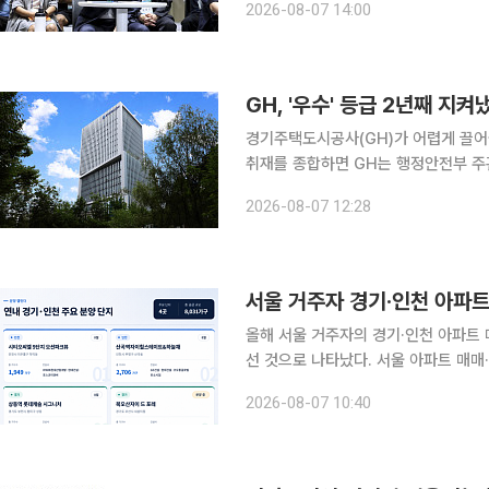
2026-08-07 14:00
해 2031년까지 정비사업 31만 가구 
GH, '우수' 등급 2년째 지
경기주택도시공사(GH)가 어렵게 끌어올린 
취재를 종합하면 GH는 행정안전부 주관
사 중 4위, '나' 등급을 받았다. 이번 평가에서 GH는 △3기 신도시 등 공공주택 공급 확대 △지분적
2026-08-07 12:28
립형 분양주택을 통한 주거정책 혁신 
서울 거주자 경기·인천 아파트
올해 서울 거주자의 경기·인천 아파트 
선 것으로 나타났다. 서울 아파트 매
도권 외곽으로 주택 수요가 이동하는 모습이다. 7일 한국부동산원 ‘매입자거주
2026-08-07 10:40
현황’에 따르면 올해 1~5월 경기 아파