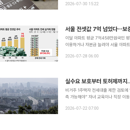
2026-07-30 15:22
전세대출 취급 금리가 오름세를 보인 
서울 전셋값 7억 넘었다⋯보증
이달 아파트 평균 7억458만원국민 평
이용하거나 자본금 늘려야 서울 아파트 평균 전셋값이 통계 작성 이후 처음으로 7억원을 넘어서면
서 공적 전세금융의 사각지대가 확대되
2026-07-28 06:00
의 주요 전세보증 상품이 수도권 임차
비거주 1주택자 전세대출 제한 검토에 
측 가능해야” 자녀 교육이나 직장 이동 등으로 전세 거주가 필요한 1주택자와 생애최초 주택 구입
자, 신혼부부 등 실수요자들이 대출 
2026-07-22 07:00
수요 억제와 실수요자 보호의 균형을 