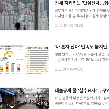
전세 지키려는 '안심신탁'…집
정부가 전세사기 예방을 위해 전세보증
하지만 서울 임대차시장이 월세 중심으
수익을 제공하지 못하면 임대인의 참여
2026-07-20 18:35
한될 수 있다는 
'나 혼자 산다' 만족도 높지
생활 만족도 73.5%로 꾸준히 상승…
…순자산도 전체 가구 59% 그쳐 혼자
자산 측면에서는 다인가구보다 취약한 
2026-07-19 09:32
대출규제 풀 ‘실수요자’ 누구
15일 금융위 부동산 토론회 개최…실수
족한데 집값만 자극"부모 지원·소득 따라 구