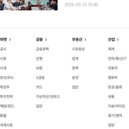
이 이어졌다. 참석자들은 공공주택·돌봄
2026-05-13 16:40
반을 강화해
마켓
금융
부동산
산업
공시
금융정책
시장동향
재계
시황
은행
업계
전자/통신/IT
시세
보험
정책
자동차
장외/IPO
2금융
분양
중화학
특징주
카드
일반
항공/물류
투자전략
가상자산/핀테크
유통
채권/펀드
일반
의료/바이오
환율
중기/벤처
국제시황
일반