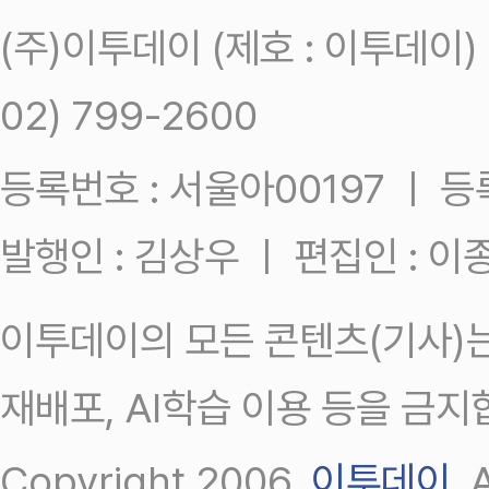
(주)이투데이 (제호 : 이투데이
02) 799-2600
등록번호 : 서울아00197 ㅣ 등록일
발행인 : 김상우 ㅣ 편집인 : 
이투데이의 모든 콘텐츠(기사)는
재배포, AI학습 이용 등을 금지
Copyright 2006.
이투데이
.