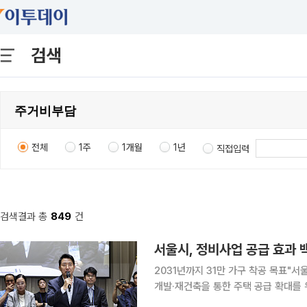
검색
전체
1주
1개월
1년
직접입력
검색결과 총
849
건
서울시, 정비사업 공급 효과 백
2031년까지 31만 가구 착공 목표"서울 주택
개발·재건축을 통한 주택 공급 확대를 
법령 개정을 다시 건의했다. 서울시는