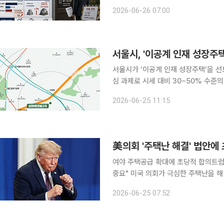
만 무주택 실수요자의 내 집 마련 문턱
2026-06-26 07:00
여력이 줄면서 매수 가능성이 무주택 여
서울시, '이공계 인재 성장주택
서울시가 ‘이공계 인재 성장주택’을 선
심 과제로 시세 대비 30~50% 수준
기적으로 낮추기 위해 마련됐다. 25일 시는 마포구 성산동 이공계 인재 성장주택 17가구의 첫 입주
2026-06-25 11:15
자 모집을 시행한다고 밝혔다. 이번 
美의회 '주택난 해결' 법안에
여야 주택공급 확대에 초당적 합의트럼
중요" 미국 의회가 극심한 주택난을 해결하기 위해 초당적으로 '주택 공급 확대' 법안에 합의했다. 그
러나 도널드 트럼프 대통령이 끝내 이
2026-06-25 07:52