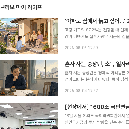
브라보 마이 라이프
‘아파도 집에서 늙고 싶어…’
고령 가구의 87.2%는 건강할 때 현
강이 나빠져도 절반가량은 지금의 집을
설 입소와 신규 주택 공급에 무게가 실
2026-08-06 17:39
처, 방문 돌봄까지 연결하는 주거 지원
혼자 사는 중장년, 소득·일자리
혼자 사는 중장년은 경제적 어려움뿐 아
성이 크다는 분석이 나왔다. 특히 남성
5개 영역 모두에서 다인 가구주보다 높은 사회적 배
2026-08-04 17:22
발간하는 학술지 ‘보건사회연구’에 게재
[현장에서] 1600조 국민연
13일 서울 여의도 국회의원회관에서 
민연금기금의 투자 방향을 단순 수익률