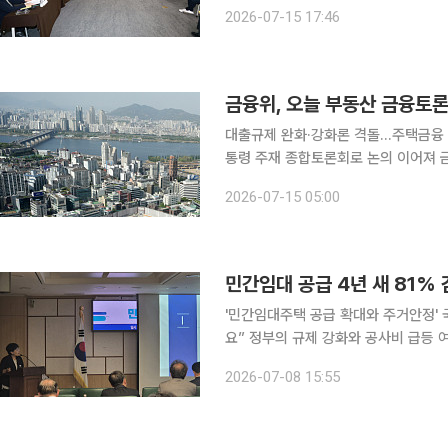
요자와 투기수요를 구분해 부동산 금융
2026-07-15 17:46
금융위, 오늘 부동산 금융토론
대출규제 완화·강화론 격돌…주택금융 
통령 주재 종합토론회로 논의 이어져 금융위원회가 15일 오후 3시 은행회관에서 부동산정책 금융분
야 공개토론회를 연다. 청년 등 실수
2026-07-15 05:00
민간임대 공급 4년 새 81%
'민간임대주택 공급 확대와 주거안정' 국
요” 정부의 규제 강화와 공사비 급등 여파로 서민과 청년층의 핵심 주거 안전망 역할을 해온 제도권
민간임대주택 공급이 최근 4년 사이 
2026-07-08 15:55
기 어려운 서민·중산층의 임차 수요를