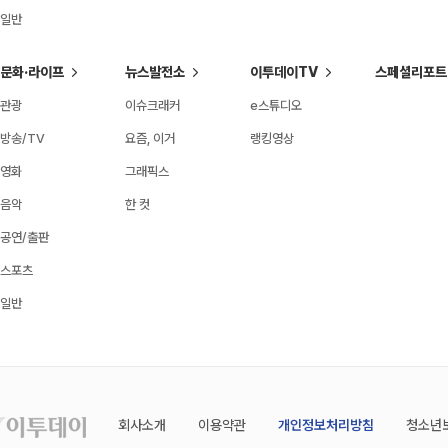
일반
문화·라이프
뉴스발전소
이투데이TV
스페셜리포트
관광
이슈크래커
e스튜디오
방송/TV
요즘, 이거
랭킹영상
영화
그래픽스
음악
한 컷
공연/출판
스포츠
일반
회사소개
이용약관
개인정보처리방침
청소년