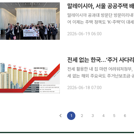
말레이시아, 서울 공공주택 
말레이시아 공과대 방문단 방문미리내집,새싹원룸 등
어 이제는 주택 정책도 'K-주택'이 
하기 위한 해외 학계와 정부의 발걸음이 이어지는 추세다. 서
2026-06-19 06:00
(UTM) 교수와 연구진 등 총 19명의
전세 없는 한국…‘주거 사다리
전세 활용한 내 집 마련 어려워져정부
세 없는 해외 주요국도 주거난보조금·공공주택으로 부담 완
도 새로운 주거 사다리 구축을 도모하
2026-06-18 07:00
주하면서 자산을 축적하는 구조를 만들
1
2
3
4
5
6