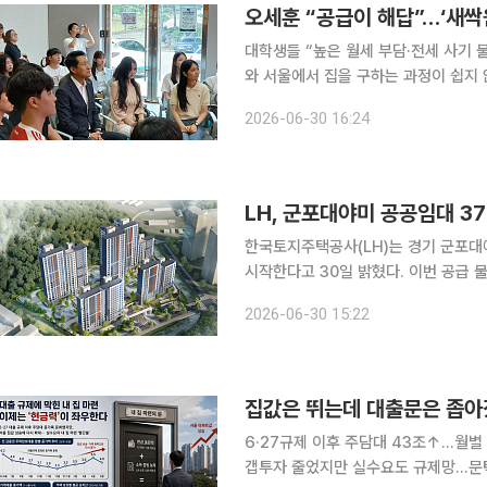
오세훈 “공급이 해답”…‘새싹
대학생들 “높은 월세 부담·전세 사기 불안”‘
와 서울에서 집을 구하는 과정이 쉽지 
보고 놀랐다. 건국대 인근 일부 매물은
2026-06-30 16:24
부담이 크
LH, 군포대야미 공공임대 3
한국토지주택공사(LH)는 경기 군포대
시작한다고 30일 밝혔다. 이번 공급 물량은 6년 분양전환 공공임대주택이다. 입주자는 6년간 임대
로 거주한 뒤 분양 여부를 선택할 수 있
2026-06-30 15:22
정할 수 있고 초기 주거비 부담도 낮출
6·27규제 이후 주담대 43조↑…월
갭투자 줄었지만 실수요도 규제망…문턱 높아져 지난해 6·27 대출 규제 이후 