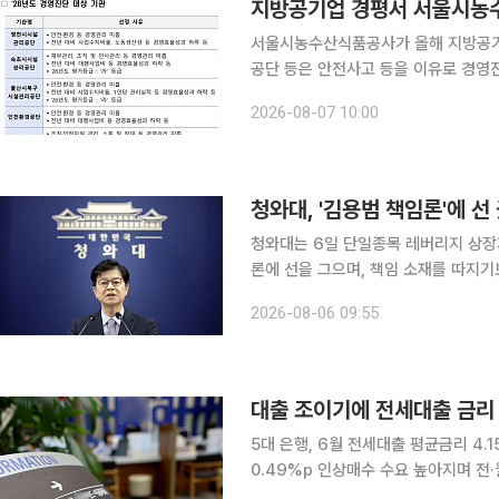
서울시농수산식품공사가 올해 지방공기
공단 등은 안전사고 등을 이유로 경영진단 대상 기관으
정책위원회를 열어 이 같은 ‘2026년
2026-08-07 10:00
다. 올해 평가는 268개 지방공기업(공
청와대, '김용범 책임론'에 선
청와대는 6일 단일종목 레버리지 상장
론에 선을 그으며, 책임 소재를 따지기
요하다는 입장을 밝혔다. 성기홍 청와대 홍보소통수석은 이날 오전 CBS라디오 '박성태의 뉴스쇼'와
2026-08-06 09:55
의 인터뷰에서 "부동산은 물론이고 주
대출 조이기에 전세대출 금리 
5대 은행, 6월 전세대출 평균금리 4
0.49%p 인상매수 수요 높아지며 전·월세도 줄어⋯이
담보대출 한도 축소와 접수 제한을 넘