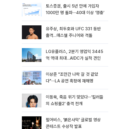
토스증권, 출시 5년 만에 가입자
1000만 명 돌파⋯40대 이상 ‘껑충’
유주상, 최두호와 UFC 331 동반
출격…애스웰 주니어와 격돌
LG유플러스, 2분기 영업익 3445
억 역대 최대…AIDC가 실적 견인
이상준 "조만간 나락 갈 것 같았
다"⋯LA 공연 혹평에 재해명
이동욱, 죽음 위기 맞았다⋯'킬러들
의 쇼핑몰2' 충격 전개
펄어비스, '붉은사막' 글로벌 영상
콘테스트 수상작 발표