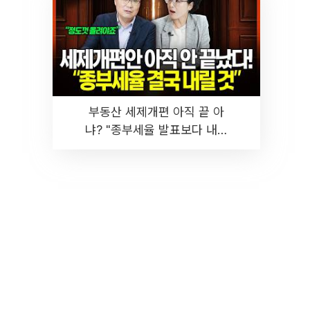
부동산 세제개편 아직 끝 아
냐? "종부세율 발표보다 내릴
것" 장기거주·양도세 전망 I 집
땅지성 I 김인만, 진미윤