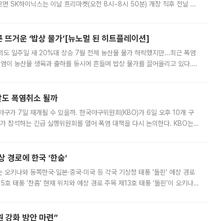
면 SK하이닉스는 이날 프리마켓(오전 8시~8시 50분) 개장 직후 전날 정
000원에 거래됐다. 거래량은 11주에 불과했으나, 최초 가격 결정이 기존 정
른 뜨거운 ‘밥상 물가’[뉴노멀 된 히트플레이션]
도 일주일 새 20%대 상승 7월 전체 농산물 물가 하락했지만...최근 폭염
폭염이 농산물 생육과 출하를 동시에 흔들며 밥상 물가를 끌어올리고 있다.
 아니라 오이와 참외, 브로콜리 가격까지 일주일 새 두 자릿수로 뛰었다.
말도 폭염취소 될까
구가 7일 재개될 수 있을까. 한국야구위원회(KBO)가 6일 오후 10개 구
 참석하는 긴급 실행위원회를 열어 폭염 대책을 다시 논의한다. KBO는
서 관람객과 선수단의 안전 위험 상황이 발생했다”며 5∼6일 예정됐던
상 경로에 한국 '한숨'
치는 오키나와 동쪽한국·일본·중국·미국 등 각국 기상청 태풍 '돌핀' 예상 경로
5호 태풍 '찬홈' 현재 위치와 예상 경로 주목 제13호 태풍 ‘돌핀’이 오키나와
 제15호 태풍 ‘찬홈’이 새로 발생했다. 한국과 일본뿐 아니라 중국
 강화 방안 마련”