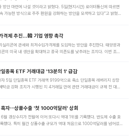
 것이라고 밝혔다. 5일(현지시간) 로이터통신에 따르면
속 가능한 방식으로 주주 환원을 강화하는 방안을 모색하고 있다”고 밝혔다.
그러면서 자세한 내용은 “조만간 공개할 예정”이라고 덧붙였다. SK하이닉스도 로이터에 전달한 성명에서 “연
가격제 추진…韓 기업 영향 촉각
폴리실리콘에 관세와 최저수입가격제를 도입하는 방안을 추진한다. 태양광과
콘의 미국 내 생산을 확대하고 중국 의존도를 낮추려는 조치다. 이번 조처
쏠리고 있다. 5일(현지시간) 블룸버그통신에 따르면 미국 행정부 내에서는
종목 ETF 거래대금 '13분의 1' 급감
자 5일 단일종목 ETF 거래액 9199억으로 축소 단일종목 레버리지 상장
예탁금 강화 조치가 시행된 지 4거래일 만에 관련 거래대금이 규제 전 대비
거래소에 따르면 전날 코스피 시장 전체 거래대금은 25조2129억원을 기록
 흑자⋯상품수출 '첫 1000억달러' 상회
표 6월 경상수지가 전월에 이어 또다시 역대 1위를 기록했다. 반도체 수출 호
기록했다. 특히 월간 상품수출 규모가 역대 처음으로 1000억달러를 넘어섰
6월 국제수지(잠정)'에 따르면 6월 경상수지는 497억3000만달러 흑자로