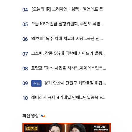
[오늘의 IR] 고려아연ㆍ심텍ㆍ엘앤에프 등
04
오늘 KBO 긴급 실행위원회, 주말도 폭염취소 될까
05
‘레켐비’ 독주 치매 치료제 시장…국산 신약 등장하나
06
코스피, 장중 5%대 급락에 사이드카 발동…삼성·SK 동반 폭락
07
트럼프 “자석 사업을 하라”…제이에스링크, 비중국 영구자석 공급망 구축 속도
08
경기 안산시 단원구 화학물질 취급 공장서 연기 발생
09
속보
레버리지 규제 4거래일 만에…단일종목 ETF 거래대금 '13분의 1' 급감
10
최신 영상