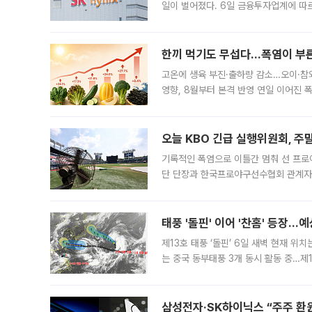
일이 벌어졌다. 6일 금융투자업계에 따르
규장 종가보다 29.98% 내린 116만8
규시장과 달
한끼 먹기도 무섭다...폭염이 부
고온에 생육 부진·출하량 감소…오이·참외
영향, 8월부터 본격 반영 연일 이어진 
고온에 취약한 시금치와 상추 등 잎채소뿐
오늘 KBO 긴급 실행위원회, 주
기록적인 폭염으로 이틀간 멈춰 선 프로야
단 단장과 한국프로야구선수협회 관계자가
5일 “최근 전국적으로 폭염이 지속되면
KBO리그와
태풍 '돌핀' 이어 '찬홈' 등장…예
제13호 태풍 ‘돌핀’ 6일 새벽 현재 위
는 중국 동부태풍 3개 동시 활동 중…제1
를 향해 서진하는 가운데 북서태평양에서는
삼성전자·SK하이닉스 “주주 환원