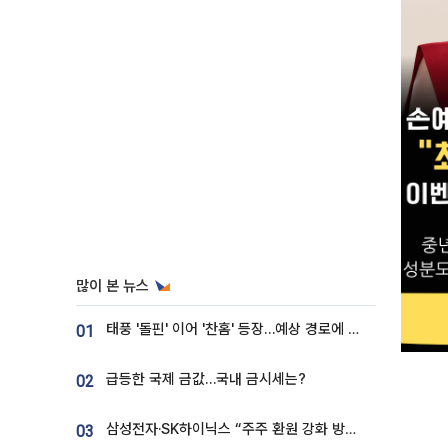
많이 본 뉴스
태풍 '돌핀' 이어 '찬홈' 등장…예상 경로에 한국 '한숨'
01
급등한 국제 금값…국내 금시세는?
02
삼성전자·SK하이닉스 “주주 환원 강화 방안 마련”
03