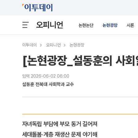
오피니언
논현논단
논현광장
시론
이투데이
오피니언
논현광장
[논현광장_설동훈의 사회
입력 2026-06-02 06:00
설동훈 전북대 사회학과 교수
자녀독립 부담에 부모 동거 길어져
세대돌봄·계층 재생산 문제 야기해