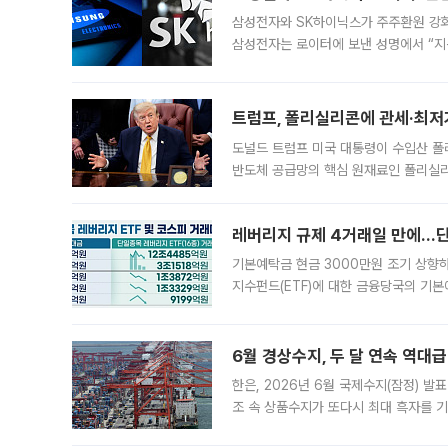
삼성전자와 SK하이닉스가 주주환원 강화 방안 마련에 나설
삼성전자는 로이터에 보낸 성명에서 “지
트럼프, 폴리실리콘에 관세·최저
도널드 트럼프 미국 대통령이 수입산 
반도체 공급망의 핵심 원재료인 폴리실리
로 한국 기업에 미칠 영향에도 관심이 
레버리지 규제 4거래일 만에…단일
기본예탁금 현금 3000만원 조기 상향하
지수펀드(ETF)에 대한 금융당국의 기본
13분의 1수준으로 급감했다. 6일 한국
한 가운데
6월 경상수지, 두 달 연속 역대급
한은, 2026년 6월 국제수지(잠정) 발
조 속 상품수지가 또다시 최대 흑자를 
다. 한국은행이 6일 발표한 '2026년 