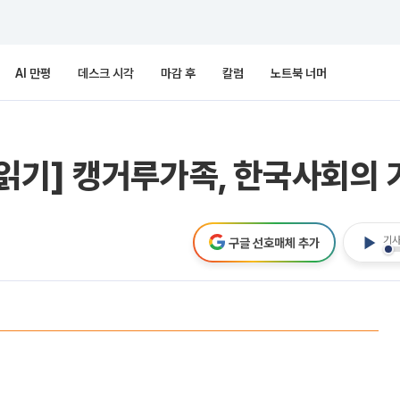
AI 만평
데스크 시각
마감 후
칼럼
노트북 너머
읽기] 캥거루가족, 한국사회의 
기사
구글 선호매체 추가