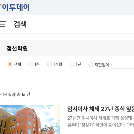
검색
전체
1주
1개월
1년
직접입력
검색결과 총
5
건
27년간 임시이사 체제로 파행 운영돼
앞두며 ‘정상화’ 국면에 들어섰다. 그
건이었던 부채 상환 방식이 바뀌면서, 