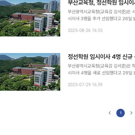
부산교육청, 정선학원 임시이사
부산광역시교육청(교육감 김석준)은 
시이사 3명을 추가 선임했다고 26일 밝혔다. 이번 인선으로 지난 7월 선임된 4명을
의 임시이사 선임 절차가 모두 마무리됐
2025-08-26 16:35
1명의 후임과, 지난달 1일 사임한 2명
정선학원 임시이사 4명 신규 
부산광역시교육청(교육감 김석준)은 학
시이사 4명을 새로 선임했다고 29일 밝혔다. 이번 인사는 기존 임시이사 4명의 
조치다. 지난 6월 사학분쟁조정위원회
2025-07-29 16:39
1