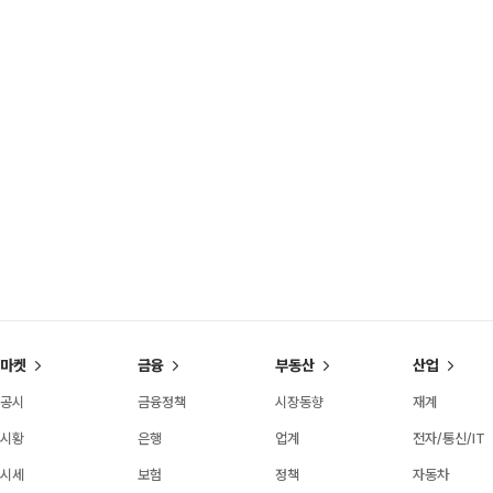
마켓
금융
부동산
산업
공시
금융정책
시장동향
재계
시황
은행
업계
전자/통신/IT
시세
보험
정책
자동차