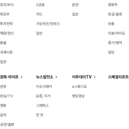
장외/IPO
2금융
분양
중화학
특징주
카드
일반
항공/물류
투자전략
가상자산/핀테크
유통
채권/펀드
일반
의료/바이오
환율
중기/벤처
국제시황
일반
일반
문화·라이프
뉴스발전소
이투데이TV
스페셜리포트
관광
이슈크래커
e스튜디오
방송/TV
요즘, 이거
랭킹영상
영화
그래픽스
음악
한 컷
공연/출판