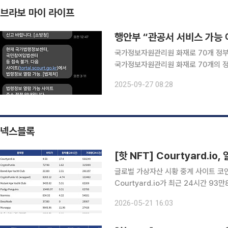
브라보 마이 라이프
행안부 “관공서 서비스 가능 
국가정보자원관리원 화재로 70개 정부 
국가정보자원관리원 화재로 70개의 
네이버에서 관공서 방문 전 서비스 가능 여부를 확
2025-09-27 08:28
전 안내 문자를 통해 “관공서 방문 전 
넥스블록
글로벌 가상자산 시황 중계 사이트 코인게
Courtyard.io가 최근 24시간 9
Courtyard.io는 현재 바닥가 4.58
2026-05-21 16:03
량 31만5999달러를 기록하며 바닥가