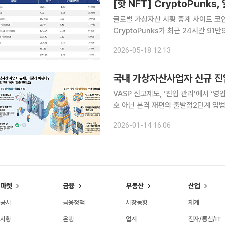
글로벌 가상자산 시황 중계 사이트 코인게
CryptoPunks가 최근 24시간 9
CryptoPunks는 현재 바닥가 7만281
2026-05-18 12:13
거래량 25만9077달러를 기록하며 바
국내 가상자산사업자 신규 진입
VASP 신고제도, ‘진입 관리’에서 ‘
호 아닌 본격 재편의 출발점2단계 입법 
산이용자보호법이 2024년 7월 19일
2026-01-14 16:06
성격이 근본적으로 변화하고 있다. 기
마켓
금융
부동산
산업
공시
금융정책
시장동향
재계
시황
은행
업계
전자/통신/IT