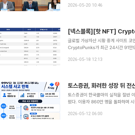
시를 앞두고 판매사들의 전산 시스템과 불완전판매
2026-05-20 10:46
여의도 금융투자협회에서 권대영 부위
글로벌 가상자산 시황 중계 사이트 코인게
CryptoPunks가 최근 24시간 9
CryptoPunks는 현재 바닥가 7만281
2026-05-18 12:13
거래량 25만9077달러를 기록하며 바
토스증권, 화려한 성장 뒤 전산
토스증권이 한국콜마의 실적을 절반 이
폈다. 이용자 860만 명을 돌파하며 
수적인 데이터 검증과 시스템 안정성을 재점검해야 
2026-05-12 06:00
토스증권은 8일 한국콜마의 1분기 매출