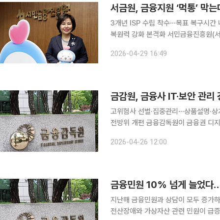
서금원, 금융지원 ‘먹통’ 
3개년 ISP 수립 착수⋯목표 복구시간
복원력 강화 본격화 서민금융진흥원(서금원)이 전산장애나 재난 상황에서도 정책서민금융 공급이
멈추지 않도록 재해복구(DR) 시스템 고도화에 나섰다. 29일 금융권
2026-04-29 16:49
복구시스템 고도화 정보화전략계획(ISP
금감원, 금융사 IT·보안 관
고위험사 선별·집중관리⋯상품설명·상
전방위 개편 금융감독원이 금융권 디지털 보안 사고를 줄이기 위해 감독 방식을 전면 개편한다. 사
후 제재 중심에서 벗어나 고위험사를 
2026-04-26 12:00
다임 변화에 나섰다. 
금융민원 10% 넘게 늘었다
지난해 금융민원과 상담이 모두 증가하
전산장애와 가상자산 관련 민원이 급증하며 금