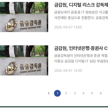
금감원, 디지털 리스크 감독
금융당국이 금융권 IT·정보보안 사고
사전예방 중심으로 전환한다. 금융감독원은 7일 국회와 금융협회, 금융보안원, 국내외 보안업계 관
계자들과 함께 ‘금융보안 패러다임 전
2026-04-07 14:00
의했다. 최근 금융권에서 침해사고와 
금감원, 인터넷은행·증권사 C
금융감독원이 인터넷은행과 증권 계열사
이종오 금감원 디지털·IT 담당 부원장
당자 등이 참석한 간담회를 열고 IT 내부통제 현
2026-04-01 10:00
산 장애 등 사고가 잇따르는 가운데 디
1
2
3
4
5
6