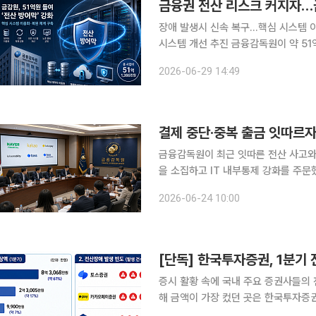
금융권 전산 리스크 커지자…금
장애 발생시 신속 복구…핵심 시스템 
시스템 개선 추진 금융감독원이 약 51억원을 투입해 정보시스템 안정성 강화에 나선다. 노후 전산장
비를 교체하고 핵심 데이터를 이중으로
2026-06-29 14:49
킹 등 비상 상황에서도 업무가 중단되
결제 중단·중복 출금 잇따르
금융감독원이 최근 잇따른 전산 사고와
을 소집하고 IT 내부통제 강화를 주문
고, 대형 사고에는 엄정 대응하겠다는 방침이다. 금감원은 24일 여의도 본원
2026-06-24 10:00
카카오, 카카오페이, 카카오모빌리티,
[단독] 한국투자증권, 1분기
증시 활황 속에 국내 주요 증권사들의 
해 금액이 가장 컸던 곳은 한국투자증권으로 나타났다. 21일 본지가
감독원으로부터 제출받은 자료를 분석한