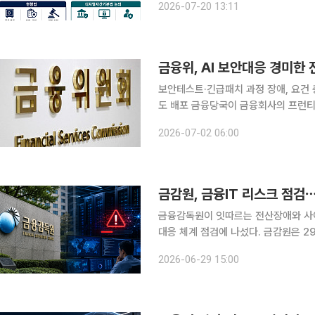
2026-07-20 13:11
다. 정보보호 투자액과 사고 책임 이행
금융위, AI 보안대응 경미한
보안테스트·긴급패치 과정 장애, 요건 
도 배포 금융당국이 금융회사의 프런티어 AI 보안위협 대응 과정에서 발생하는 경미한 전산장애에
대해 제재를 면책하기로 했다. 전산장
2026-07-02 06:00
담을 낮추겠다는 취지
금감원, 금융IT 리스크 점검
금융감독원이 잇따르는 전산장애와 사이
대응 체계 점검에 나섰다. 금감원은 29일 전자금융업무를 수행하는 491개 금융회사를 대상으로
‘금융IT 리스크 대응회의’를 열고 상
2026-06-29 15:00
했다. 금감원은 최근 생성형 AI 활