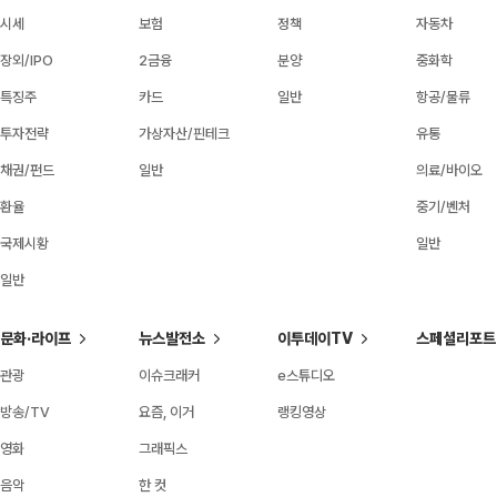
시세
보험
정책
자동차
장외/IPO
2금융
분양
중화학
특징주
카드
일반
항공/물류
투자전략
가상자산/핀테크
유통
채권/펀드
일반
의료/바이오
환율
중기/벤처
국제시황
일반
일반
문화·라이프
뉴스발전소
이투데이TV
스페셜리포트
관광
이슈크래커
e스튜디오
방송/TV
요즘, 이거
랭킹영상
영화
그래픽스
음악
한 컷