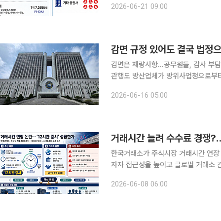
2026-06-21 09:00
사고 관련 배상액이 가장 많았다. 한
감면은 재량사항…공무원들, 감사 부담
관행도 방산업체가 방위사업청으로부터 지체상금을 부과받은 뒤 소송을 통해 이를 돌려받는 일이
반복되는 배경에는 공무원들의 소극적인
2026-06-16 05:00
쟁 조정 절차가 마련돼 있음에도 정부 
한국거래소가 주식시장 거래시간 연장 
자자 접근성을 높이고 글로벌 거래소 
와 회원사 준비 상황이 충분히 갖춰지지
2026-06-08 06:00
이다. 8일 금융투자업계에 따르면 