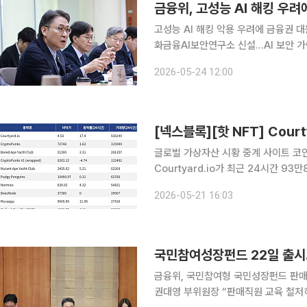
금융위, 고성능 AI 해킹 우려
고성능 AI 해킹 악용 우려에 금융권 
화금융AI보안연구소 신설…AI 보안 가이드라인 다음달 배포 금
용 확대를 위해 망분리 규제 완화에 나선
2026-05-24 12:00
지와 해킹 공격에 악용될 수 있다는 
글로벌 가상자산 시황 중계 사이트 코인게
Courtyard.io가 최근 24시간 9
Courtyard.io는 현재 바닥가 4.58
2026-05-21 16:03
량 31만5999달러를 기록하며 바닥가
국민참여성장펀드 22일 출시
금융위, 국민참여형 국민성장펀드 판매
권대영 부위원장 “판매직원 교육 철저히 해야” 금융당국이 오는 22일 국민참여