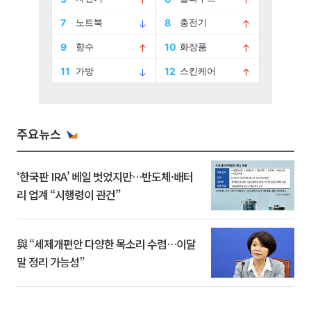
주요뉴스
‘한국판 IRA’ 베일 벗었지만…반도체·배터
리 업계 “시행령이 관건”
與 “세제개편안 다양한 목소리 수렴…이달
말 정리 가능성”