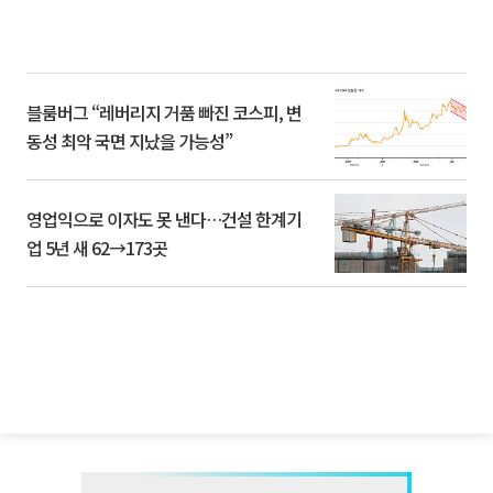
블룸버그 “레버리지 거품 빠진 코스피, 변
동성 최악 국면 지났을 가능성”
영업익으로 이자도 못 낸다…건설 한계기
업 5년 새 62→173곳