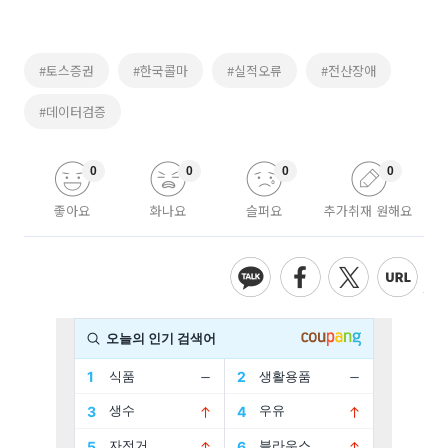
#토스증권
#한국콜마
#실적오류
#전산장애
#데이터검증
0
0
0
0
좋아요
화나요
슬퍼요
추가취재 원해요