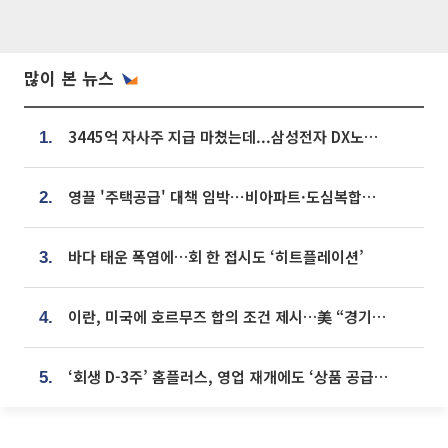
많이 본 뉴스
3445억 자사주 지급 마쳤는데...삼성전자 DX노조, 뒤늦은 '떼쓰기 집회'
1.
영끌 '주택공급' 대책 임박⋯비아파트·도심복합까지 총동원
2.
바다 태운 폭염에…회 한 접시도 ‘히트플레이션’
3.
이란, 미국에 호르무즈 합의 조건 제시…美 “경기 아직 안 끝나” [종합]
4.
‘회생 D-3주’ 홈플러스, 영업 재개에도 ‘상품 공급망’ 복구가 생존 관건
5.