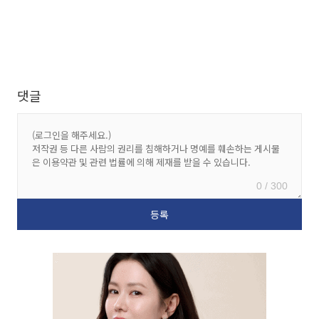
댓글
0 / 300