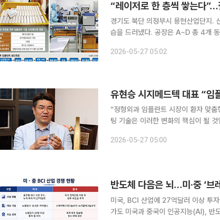
“레이저로 한 층씩 쌓는다”…
경기도 북단 의정부시 용현산업단지. 
습을 드러냈다. 공장은 A~D 총 4개 동
동은 시지메드텍이 정형외과 금속 임플
2026-05-27 05:02
장이다. 이곳에서 환자 맞춤형 3D 프
“정형외과 임플란트 시장이 환자 맞춤
팅 기술은 이러한 변화의 핵심이 될 것입니다.” 유현승 시지메드텍 대표는 최근 서
무실에서 본지와 만나 3D 프린팅 기술
2026-05-27 05:00
반도체 다음은 뇌…미·중 ‘브
미국, BCI 산업에 27억달러 이상 투
가도 미국과 중국이 인공지능(AI), 반