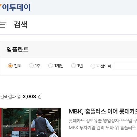
검색
전체
1주
1개월
1년
직접입력
검색결과 총
3,003
건
MBK, 홈플러스 이어 롯데
롯데카드 정보유출 영업정지·오스템 
MBK 투자기업 관리 도마 위 홈플러스 기업회생으로 촉발된 MBK파트너스의 경영 책임 논란이 롯
데카드와 오스템임플란트, 계열 운용사