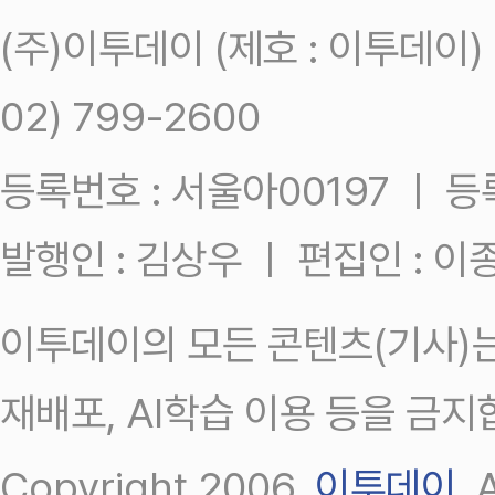
(주)이투데이 (제호 : 이투데이
02) 799-2600
등록번호 : 서울아00197 ㅣ 등록일
발행인 : 김상우 ㅣ 편집인 : 
이투데이의 모든 콘텐츠(기사)는
재배포, AI학습 이용 등을 금지
Copyright 2006.
이투데이
.