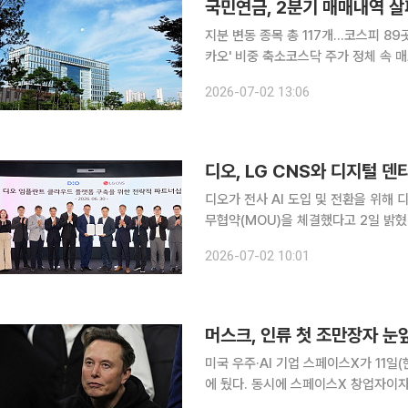
지분 변동 종목 총 117개…코스피 89
카오' 비중 축소코스닥 주가 정체 속 매도 우위…
국내 주식시장에서 실적 중심의 리밸런싱
2026-07-02 13:06
주역인 화장품주와 바닥론이 고개를 든
디오, LG CNS와 디지털 
디오가 전사 AI 도입 및 전환을 위해 디
무협약(MOU)을 체결했다고 2일 밝혔다. 이번 협약은 LG CNS의 AI 프로젝트 시스템 통합(
량과 AI 전환(AX) 플랫폼 구축 경
2026-07-02 10:01
와 시술 서비스의 고도화를 추진하기 
머스크, 인류 첫 조만장자 
미국 우주·AI 기업 스페이스X가 11
에 뒀다. 동시에 스페이스X 창업자이자
장자(trillionaire)’ 등극이 확실시 된다. 로이터ㆍ블룸버그통신에 따르면 스페이스X는 이날