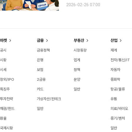
에 병원비 부담은 가계 재정에 큰 압박
2026-02-26 07:00
닌, 사전 설계의 대상이다. 의료비 위
마켓
금융
부동산
산업
공시
금융정책
시장동향
재계
시황
은행
업계
전자/통신/IT
시세
보험
정책
자동차
장외/IPO
2금융
분양
중화학
특징주
카드
일반
항공/물류
투자전략
가상자산/핀테크
유통
채권/펀드
일반
의료/바이오
환율
중기/벤처
국제시황
일반