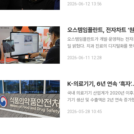
2026-06-12 13:56
를 계획대로 주당 135달러로 결정했
오스템임플란트, 전자차트 ‘원
오스템임플란트가 개발·운영하는 전자차트 ‘
일 밝혔다. 치과 진료의 디지털화를 뜻하는 디지털 덴티스트리 대중화를 위해 단순 신기술 적용이
아닌 치과의사 및 스태프들에게 실질적
2026-06-11 12:28
하겠다는 취지다. 전자차트는 
K-의료기기, 6년 연속 ‘흑자
국내 의료기기 산업계가 2020년 이후로
기기 생산 및 수출액은 2년 연속 증
성장세를 주도했다. 의료기기 수출시장
2026-05-28 10:45
업체 및 종사자도