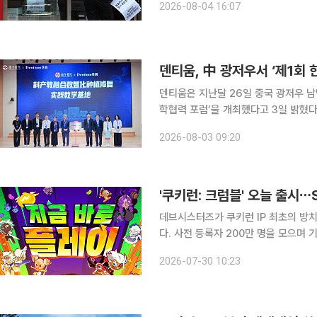
2026-08-04 16:07
자기업에서 정보보호 부실과 구조조정 
덴티움, 中 광저우서 ‘제1회 
덴티움은 지난달 26일 중국 광저우 남
학협력 포럼’을 개최했다고 3일 밝혔다
로 공동 연구와 임상 교육 분야의 협력을 확대하기 위해
2026-08-03 09:20
사, 대학교수, 공립병원 전문가 등 약 
'쿠키런: 크럼블' 오늘 출시⋯
데브시스터즈가 쿠키런 IP 최초의 방치형
다. 사전 등록자 200만 명을 모으며 
키를 무료로 지급한다. 이용자는 게임에 7일 연속 출석하면 SSR 등급 ‘크림소다맛 쿠키’를 확정으
2026-07-30 10:23
로 받을 수 있다. 또 30일 출석 이벤트