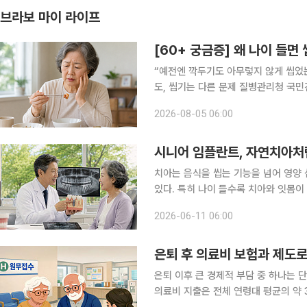
브라보 마이 라이프
[60+ 궁금증] 왜 나이 들면
“예전엔 깍두기도 아무렇지 않게 씹었는데, 요
도, 씹기는 다른 문제 질병관리청 국
43.3%에서 2024년 26.6%로 1
2026-08-05 06:00
틀니에 대한 보험 적용 확대된 결과로 
시니어 임플란트, 자연치아처
치아는 음식을 씹는 기능을 넘어 영양 
있다. 특히 나이 들수록 치아와 잇몸이
한 임플란트 치료 수요도 꾸준히 증가하
2026-06-11 06:00
은퇴 후 의료비 보험과 제도로
은퇴 이후 큰 경제적 부담 중 하나는 단연 의
의료비 지출은 전체 연령대 평균의 약 3배에 달한다