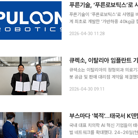
푸른기술이 ‘푸른로보틱스’로 사명을 
계 최초로 개발한 ‘가반하중 40kg급 
급)과 ‘심포니20’(가반하중 20kg급)의 양
2026-04-30 11:28
관계자는 “‘내년 창업 30주년, 상장 2
큐렉소, 이탈리아 임플란트 
큐렉소는 이탈리아의 정형외과 의료기기
봇 공급 및 판매 대리점 계약을 체결했다고 30일 밝혔다. 이번 계
로봇 ‘큐비스-조인트(CUVIS-join
2026-04-30 09:11
프리카(MENA) 시장에 공급한다. 퍼메
부스마다 ‘북적’…태국서 K덴탈
국내 대표 치의학 AI 혁신 기업들이 
벌 네트워크를 확대했다. 24~26일(현지시간) 태국 방콕 닛코호텔에서 열린 한국의료임상AI로봇학