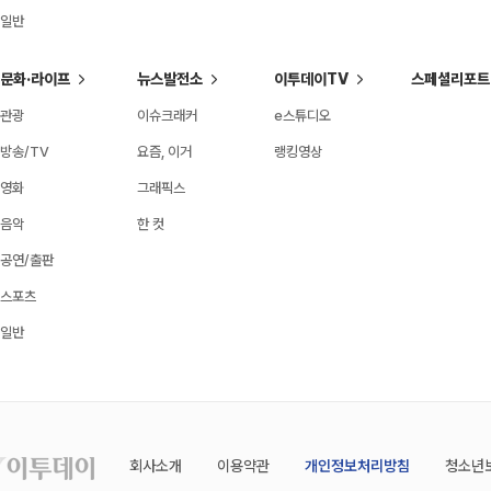
일반
문화·라이프
뉴스발전소
이투데이TV
스페셜리포트
관광
이슈크래커
e스튜디오
방송/TV
요즘, 이거
랭킹영상
영화
그래픽스
음악
한 컷
공연/출판
스포츠
일반
회사소개
이용약관
개인정보처리방침
청소년