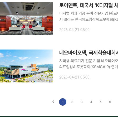
디지털 치과 기공 분야 전문기업 ㈜로이
서 열리는 한국의료임상AI로봇학회(K
의 선진 디지털 치과 기공 기술과 최신 덴티
2026-04-21 05:00
회는 인공지능(AI) 치의학과 디지털 
치과용 의료기기 전문 기업 네오바이오
의료임상AI로봇학회(KSMCAIR) 
적한 임플란트 기술력과 임상 솔루션을
2026-04-21 05:00
다. 이번 학술대회는 AI 치의학과 
1
2
3
4
5
6