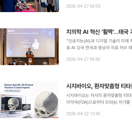
회(KSMCAIR)의 춘계 국제학술대회 기간
2026-04-27 06:05
이오텍, 로이덴트, 필름베이스코리아,
“인공지능(AI)과 디지털 기술이 미래
료 AI 강국 한국과 동남아 의료 허브
봇학회장) 한국의료임상AI로봇학회(KSMCAIR)가 24~26일(현지시간) 태국 방콕 닛코호텔에서
2026-04-27 06:00
춘계 국제학술대회를 열고 AI 치의학 
시지바이오, 환자맞춤형 티타늄
시지바이오는 자사의 환자맞춤형 티타늄 임
의약국(FDA)으로부터 510(k) 허가를
판매를 위해 기존 허가 제품과의 동등성을 입증하는 
2026-04-22 13:43
초로 미국 시장용 환자맞춤형 티타늄