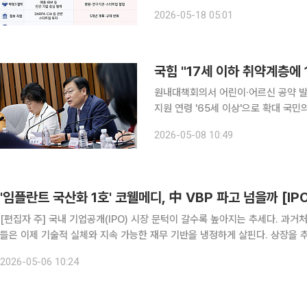
컴퓨터 인터페이스(BCI)’ 산업 육성
2026-05-18 05:01
여러 산업에 확장될 가능성이 커지며 양
국힘 "17세 이하 취약계층에
원내대책회의서 어린이·어르신 공약 발
지원 연령 '65세 이상'으로 확대 국민의힘은 8일 어린이·어르신 밀착형 민생 공약으로 17세 이하 취
약계층에 매년 120만원 자립자금 지원하겠다고 공약했다. 정점
2026-05-08 10:49
원내대책회의에서 "취약계층 아동의 사
'임플란트 국산화 1호' 코웰메디, 中 VBP 파고 넘을까 [IP
[편집자 주] 국내 기업공개(IPO) 시장 문턱이 갈수록 높아지는 추세다. 과거
들은 이제 기술적 실체와 지속 가능한 재무 기반을 냉정하게 살핀다. 상장을
증해야 하는 시험대에 섰다. 본지는 상장을 앞둔 기업의 기술 경쟁력과 재무 
2026-05-06 10:24