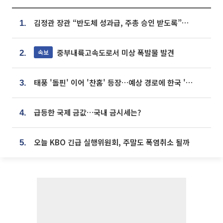
김정관 장관 “반도체 성과급, 주총 승인 받도록”…상법·자본시장법 개정 시사
1.
중부내륙고속도로서 미상 폭발물 발견
속보
2.
태풍 '돌핀' 이어 '찬홈' 등장…예상 경로에 한국 '한숨'
3.
급등한 국제 금값…국내 금시세는?
4.
오늘 KBO 긴급 실행위원회, 주말도 폭염취소 될까
5.