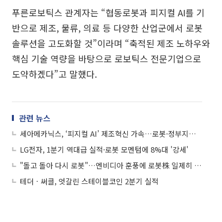
푸른로보틱스 관계자는 “협동로봇과 피지컬 AI를 기
반으로 제조, 물류, 의료 등 다양한 산업군에서 로봇
솔루션을 고도화할 것”이라며 “축적된 제조 노하우와
핵심 기술 역량을 바탕으로 로보틱스 전문기업으로
도약하겠다”고 말했다.
관련 뉴스
세아메카닉스, ‘피지컬 AI’ 제조혁신 가속…로봇·정부지원·AI 생태계 ‘삼각축’
LG전자, 1분기 역대급 실적·로봇 모멘텀에 8%대 '강세'
"돌고 돌아 다시 로봇"…엔비디아 훈풍에 로봇株 일제히 '강세'
테더ㆍ써클, 엇갈린 스테이블코인 2분기 실적