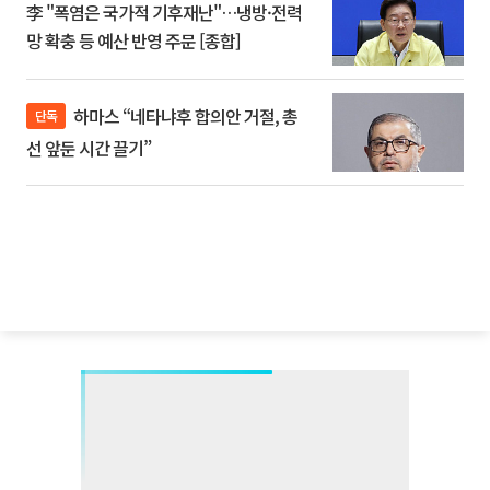
李 "폭염은 국가적 기후재난"…냉방·전력
망 확충 등 예산 반영 주문 [종합]
하마스 “네타냐후 합의안 거절, 총
단독
선 앞둔 시간 끌기”