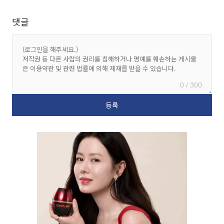
댓글
0 / 300