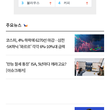
주요뉴스
코스피, 4% 하락에 6270선 마감…삼전
·SK하닉 '와르르' 각각 6%·10%대 급락
'만능 절세 통장' ISA, 5년마다 깨라고요?
[이슈크래커]