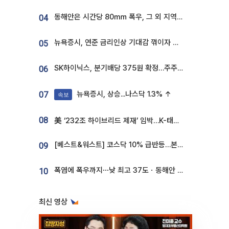
동해안은 시간당 80㎜ 폭우, 그 외 지역은 폭염…‘극과 극 날씨’
04
뉴욕증시, 연준 금리인상 기대감 꺾이자 상승...S&P500 사상 최고치 [종합]
05
SK하이닉스, 분기배당 375원 확정…주주환원책 9월로 앞당겨 발표
06
뉴욕증시, 상승...나스닥 1.3% ↑
07
속보
08
美 ‘232조 하이브리드 제재’ 임박…K-태양광, 불확실성 털고 날개 다나
[베스트&워스트] 코스닥 10% 급반등…본느, 최대주주 변경 기대에 270% 폭등
09
폭염에 폭우까지⋯낮 최고 37도ㆍ동해안 강한 비 [날씨]
10
최신 영상