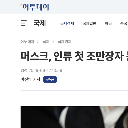
국제
국제경제
국제일반
미국
중국
이투데이
국제
국제경제
머스크, 인류 첫 조만장
입력 2026-06-12 13:56
이진영 기자
구독