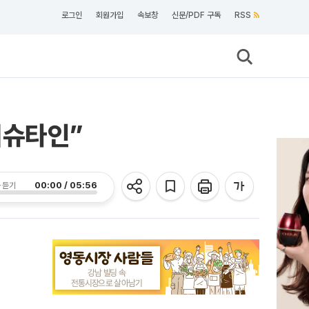
로그인
회원가입
속보창
신문/PDF 구독
RSS
이슈타인”
00:00 / 05:56
 듣기