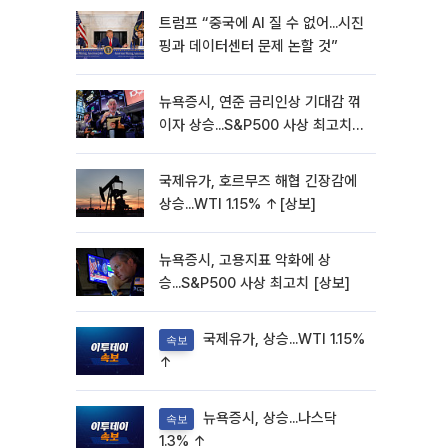
트럼프 “중국에 AI 질 수 없어...시진
핑과 데이터센터 문제 논할 것”
뉴욕증시, 연준 금리인상 기대감 꺾
이자 상승...S&P500 사상 최고치
[종합]
국제유가, 호르무즈 해협 긴장감에
상승...WTI 1.15% ↑[상보]
뉴욕증시, 고용지표 악화에 상
승...S&P500 사상 최고치 [상보]
국제유가, 상승...WTI 1.15%
속보
↑
뉴욕증시, 상승...나스닥
속보
1.3% ↑