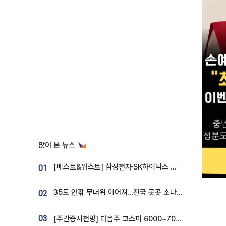
많이 본 뉴스
[베스트&워스트] 삼성전자·SK하이닉스 밀린 한 주…상상인증권은 85% 급등
01
35도 안팎 무더위 이어져…전국 곳곳 소나기 [오늘 날씨]
02
03
[주간증시전망] 다음주 코스피 6000~7000⋯“外人 수급은 정책이 변수”