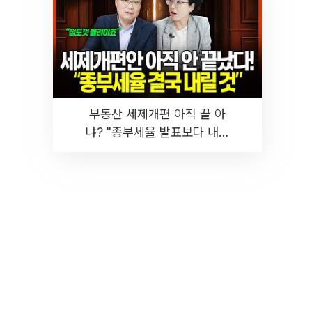
부동산 세제개편 아직 끝 아
냐? "종부세율 발표보다 내릴
것" 장기거주·양도세 전망 I 집
땅지성 I 김인만, 진미윤