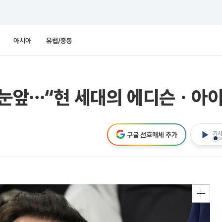
아시아
유럽/중동
자 눈앞⋯“현 세대의 에디슨ㆍ아
기사
구글 선호매체 추가