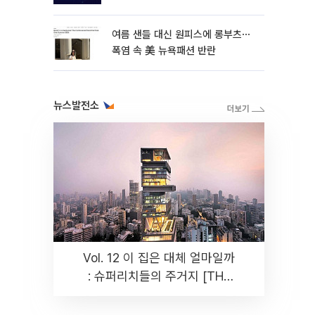
여름 샌들 대신 원피스에 롱부츠⋯
폭염 속 美 뉴욕패션 반란
뉴스발전소
Vol. 12 이 집은 대체 얼마일까
: 슈퍼리치들의 주거지 [THE
RARE]