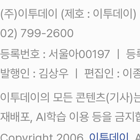
(주)이투데이 (제호 : 이투데이
02) 799-2600
등록번호 : 서울아00197 ㅣ 등록일
발행인 : 김상우 ㅣ 편집인 : 
이투데이의 모든 콘텐츠(기사)는
재배포, AI학습 이용 등을 금지
Copyright 2006.
이투데이
.