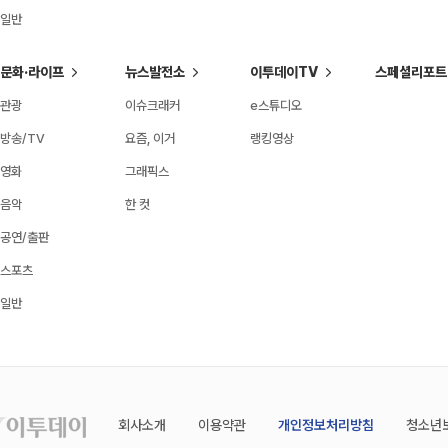
일반
문화·라이프
뉴스발전소
이투데이TV
스페셜리포트
관광
이슈크래커
e스튜디오
방송/TV
요즘, 이거
랭킹영상
영화
그래픽스
음악
한 컷
공연/출판
스포츠
일반
회사소개
이용약관
개인정보처리방침
청소년