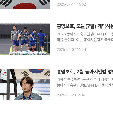
테스트에 나선다. 홍명보 감독이 이끄는 대표팀은 이날 오후 8시 경기도 용인 미르스타디움에서 홍
2025-07-11 15:52
콩과 맞붙는다. 중계채널은 TV조선
2025 동아시아축구연맹(EAFF) E
막을 올린다. 이번 동아시안컵은 국제축구연맹(FIFA) A매치 기간이 아니어서 K리그 및 아시아 무대
에서 활약하는 선수들로 대표팀이 꾸려졌
2025-07-07 11:04
국과 개막전을 치른다. 홍
홍명보호, 7월 동아시안컵 명
11회 연속 월드컵 본선 진출에 성공하
동아시아축구연맹(EAFF) E-1 챔피언십
일 대한축구협회는 7월 국내에서 열리는 동아
2025-06-23 15:41
제축구연맹(FIFA)이 정한 A매치 기