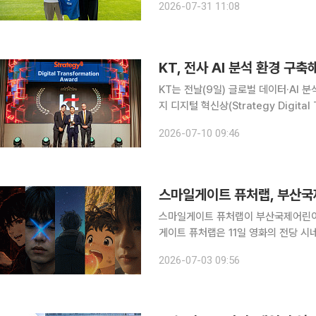
2026-07-31 11:08
번호 9번을 달고 뛴다
KT는 전날(9일) 글로벌 데이터·AI 분석 
지 디지털 혁신상(Strategy Digital
다. KT는 현재 전사 임직원 약 4분의 1이 활용하는 20만여 개의 BI(Business Intelligence) 리
2026-07-10 09:46
포
스마일게이트 퓨처랩이 부산국제어린이청소
게이트 퓨처랩은 11일 영화의 전당 시네
함께 그리는 우리들의 세계’를 개최한다고 3일 밝혔다. 퓨처랩의 AI 영상
2026-07-03 09:56
Film 2026’에 참가한 창작자가 직접