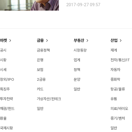
관객에게 의미를 전달하는 자가 아닌가?
2017-09-27 09:57
서 한평생 외길만을 걸어온 노장의 이
마켓
금융
부동산
산업
공시
금융정책
시장동향
재계
시황
은행
업계
전자/통신/IT
시세
보험
정책
자동차
장외/IPO
2금융
분양
중화학
특징주
카드
일반
항공/물류
투자전략
가상자산/핀테크
유통
채권/펀드
일반
의료/바이오
환율
중기/벤처
국제시황
일반