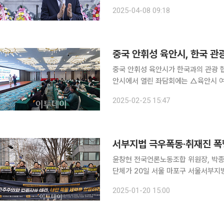
았다. 2023년 서계동 문화공간 일대가 복합문화공간으로 재건축에 들어가면서 국립극단은 대학로
2025-04-08 09:18
중국 안휘성 육안시, 한국 관광
중국 안휘성 육안시가 한국과의 관광 협
안시에서 열린 좌담회에는 △육안시 
春) 비서장(집행위원장) △희환여행 
2025-02-25 15:47
국 측 관계자와 △한국사진기자협회 
서부지법 극우폭동·취재진 폭
윤창현 전국언론노동조합 위원장, 박
단체가 20일 서울 마포구 서울서부지
현업단체 긴급 기자회견에서 구호를 외치
2025-01-20 15:00