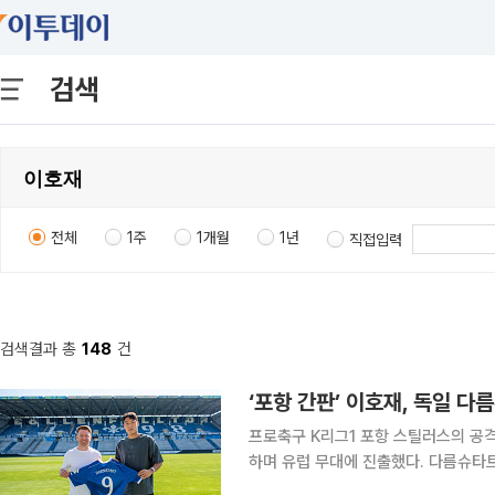
검색
전체
1주
1개월
1년
직접입력
검색결과 총
148
건
‘포항 간판’ 이호재, 독일 
프로축구 K리그1 포항 스틸러스의 공
하며 유럽 무대에 진출했다. 다름슈타트는 29일(현지시간) 구단 홈페이지를 통해 “한국 1부리그 포
항 스틸러스에서 뛰던 이호재가 다름슈