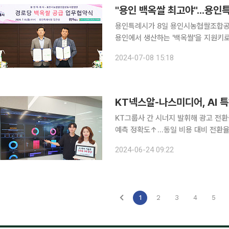
용인특례시가 8일 용인시농협쌀조합공
용인에서 생산하는 '백옥쌀'을 지원키로 했다. 이날 협약식에는 이상일 용인특례시장
농협쌀조합공동사업법인 대표, 박종복 
2024-07-08 15:18
삼농협 조합장, 이호재 남사농협 조합
KT넥스알-나스미디어, AI 
KT그룹사 간 시너지 발휘해 광고 전환
예측 정확도↑…동일 비용 대비 전환율 2배 KT그룹의 빅데이터 전문기업 KT넥스알이
팅 기업 나스미디어와 인공지능(AI)
2024-06-24 09:22
술의 특허(특허명: Customer Jour
1
2
3
4
5