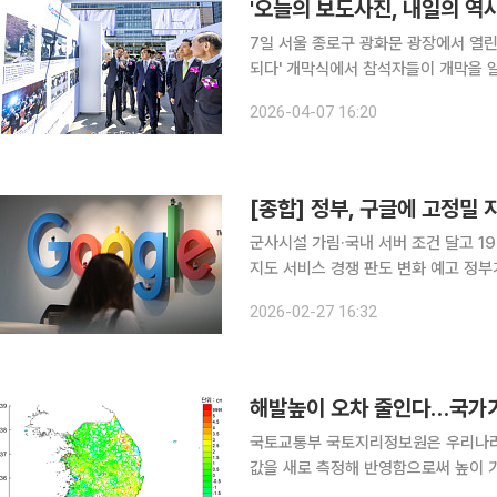
7일 서울 종로구 광화문 광장에서 열린
되다' 개막식에서 참석자들이 개막을 
김형진 한국편집기자협회장, 염영남 뉴
2026-04-07 16:20
연 청와대 홍보수석, 오세훈 서울시장
군사시설 가림·국내 서버 조건 달고 1
지도 서비스 경쟁 판도 변화 예고 정부가 구글의 고정밀 지도 국외 반출을 엄격한 보안 조건을 전제
로 허가하기로 했다. 군사·보안시설 가
2026-02-27 16:32
내건 결정이다. 이로써 구글이 2007
해발높이 오차 줄인다…국가기
국토교통부 국토지리정보원은 우리나라 
값을 새로 측정해 반영함으로써 높이 기준을 정
디서나 산·도로·도시 등 높이정보의 