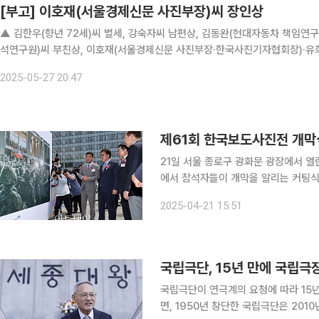
[부고] 이호재(서울경제신문 사진부장)씨 장인상
▲ 김한우(향년 72세)씨 별세, 강숙자씨 남편상, 김동완(현대자동차 책임연
석연구원)씨 부친상, 이호재(서울경제신문 사진부장·한국사진기자협회장)·유희민(
톨릭대인천성모병원 장례식장 1호실, 발인 29일 오전 5시45분, 장지 인천가
2025-05-27 20:47
제61회 한국보도사진전 개막식…
21일 서울 종로구 광화문 광장에서 열
에서 참석자들이 개막을 알리는 커팅식
세림 전북지회장, 양진수 인천지회장, 
2025-04-21 15:51
국기자협회장, 김효재 한국언론진흥재
국립극단, 15년 만에 국립극
국립극단이 연극계의 요청에 따라 15년 만에 국립극
면, 1950년 창단한 국립극단은 201