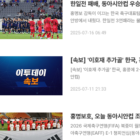
한일전 패배, 동아시안컵 우승
홍명보 감독이 이끄는 한국 축구대표팀
안방에서 내줬다. 한일전 3연패라는 불명예 기록도 함께였다. 
타디움에서 열린 2025 동아시아축구연
2025-07-16 06:49
서 일본에 0-1로 패했다. 전반 8분 
[속보] '이호재 추가골' 한국, 홍콩에 2
안컵)
2025-07-11 21:33
홍명보호, 오늘 동아시안컵 
2026 국제축구연맹(FIFA) 북중미 
아축구연맹(EAFF) E-1 챔피언십(동