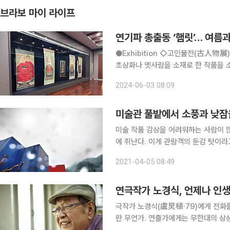
브라보 마이 라이프
연기파 총출동 ‘햄릿’… 여름
●Exhibition ◇고인물전(古人物展) 일정 6월 30일까지 장소 화정박물관 화정박물관이 소장한
초상화나 옛사람을 소재로 한 작품을 소개
4개 섹션으로 구성됐다. 첫 번째 섹션 ‘
2024-06-03 08:09
공통점과 차이점을 비교해본다.
미술관 풀밭에서 소풍과 낮잠
미술 작품 감상을 어려워하는 사람이 많
에 쥐난다. 이게 관람객의 둔감 탓이라고
휘갈긴 작품도 ‘천지삐까리’다. 작품
2021-04-05 08:49
콘셉트에도 식상하기 십상이다. 그런데
연극작가 노경식, 언제나 인생
극작가 노경식(盧炅植·79)에게 전화를 걸어 이렇게 말했다. 
란 무언가. 연출가에게는 무한대의 상