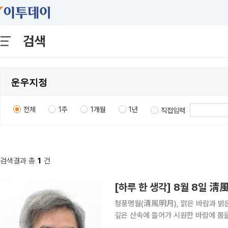
검색
전체
1주
1개월
1년
직접입력
검색결과 총
1
건
[하루 한 생각] 8월 8일 
청풍명월(淸風明月), 맑은 바람과 밝
깊은 산속에 들어가 시원한 바람에 몸
격을 평하여 이르는 말 ②풍자와 해학으