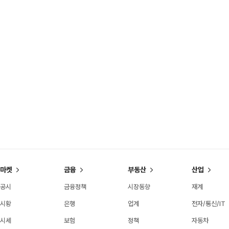
마켓
금융
부동산
산업
공시
금융정책
시장동향
재계
시황
은행
업계
전자/통신/IT
시세
보험
정책
자동차