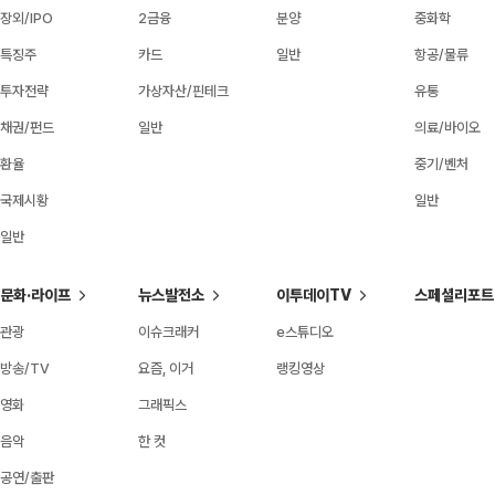
장외/IPO
2금융
분양
중화학
특징주
카드
일반
항공/물류
투자전략
가상자산/핀테크
유통
채권/펀드
일반
의료/바이오
환율
중기/벤처
국제시황
일반
일반
문화·라이프
뉴스발전소
이투데이TV
스페셜리포트
관광
이슈크래커
e스튜디오
방송/TV
요즘, 이거
랭킹영상
영화
그래픽스
음악
한 컷
공연/출판