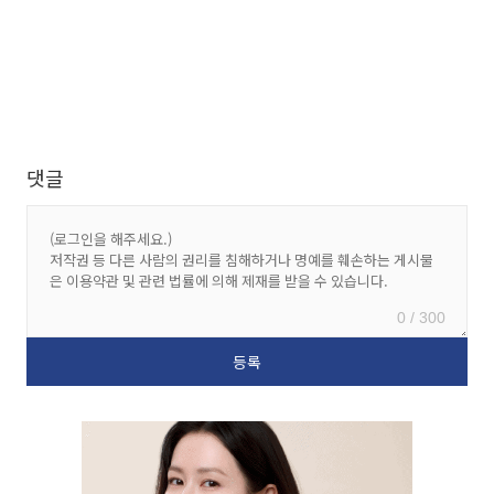
댓글
0 / 300