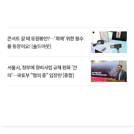
콘서트 갈 때 응원봉만?⋯'최애' 위한 필수
품 등장이오! [솔드아웃]
서울시, 정부에 정비사업 규제 완화 '건
의'⋯국토부 "협의 중" 입장만 [종합]