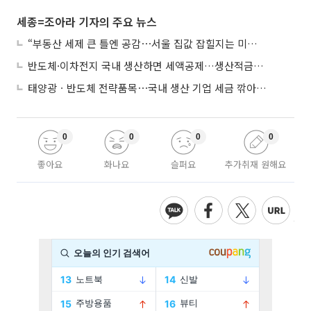
세종=조아라 기자의 주요 뉴스
“부동산 세제 큰 틀엔 공감⋯서울 집값 잡힐지는 미지수”
반도체·이차전지 국내 생산하면 세액공제…생산적금융 ISA 신설
태양광ㆍ반도체 전략품목⋯국내 생산 기업 세금 깎아준다
0
0
0
0
좋아요
화나요
슬퍼요
추가취재 원해요