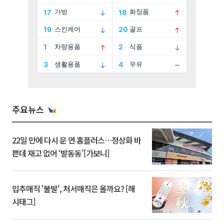
주요뉴스
22일 만에 다시 문 연 홈플러스…정상화 바
쁜데 재고 없어 ‘발동동’[가보니]
입추매직 '불발', 처서매직은 올까요? [해
시태그]