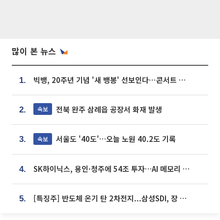
많이 본 뉴스
빅뱅, 20주년 기념 '새 뱅봉' 선보인다⋯콘서트 앞두고 팝업 개최
1.
전북 완주 삼례읍 공장서 화재 발생
속보
2.
서울도 '40도'…오늘 노원 40.2도 기록
속보
3.
SK하이닉스, 용인·청주에 54조 투자…AI 메모리 생산기지 키운다
4.
[특징주] 반도체 온기 탄 2차전지...삼성SDI, 장 초반 7% 넘게 껑충
5.