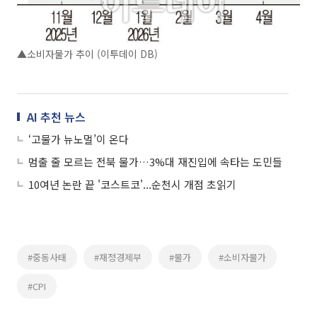
▲소비자물가 추이 (이투데이 DB)
AI 추천 뉴스
‘고물가 뉴노멀’이 온다
멈출 줄 모르는 전북 물가…3%대 재진입에 속타는 도민들
10여년 논란 끝 '코스트코'...순천시 개점 초읽기
#중동사태
#재정경제부
#물가
#소비자물가
#CPI