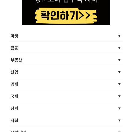
마켓
금융
부동산
산업
경제
국제
정치
사회