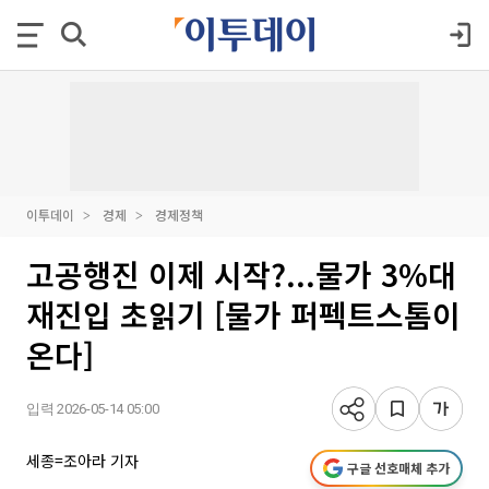
이투데이
경제
경제정책
고공행진 이제 시작?...물가 3%대
재진입 초읽기 [물가 퍼펙트스톰이
온다]
입력 2026-05-14 05:00
세종=조아라 기자
구글 선호매체 추가