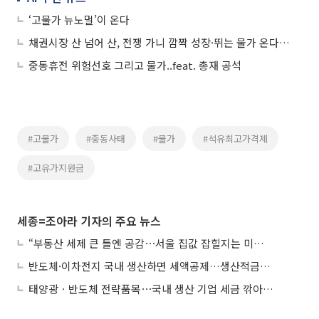
‘고물가 뉴노멀’이 온다
채권시장 산 넘어 산, 전쟁 가니 깜짝 성장·뛰는 물가 온다 ①
중동휴전 위험선호 그리고 물가..feat. 총재 공석
#고물가
#중동사태
#물가
#석유최고가격제
#고유가지원금
세종=조아라 기자의 주요 뉴스
“부동산 세제 큰 틀엔 공감⋯서울 집값 잡힐지는 미지수”
반도체·이차전지 국내 생산하면 세액공제…생산적금융 ISA 신설
태양광ㆍ반도체 전략품목⋯국내 생산 기업 세금 깎아준다