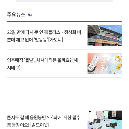
주요뉴스
22일 만에 다시 문 연 홈플러스…정상화 바
쁜데 재고 없어 ‘발동동’[가보니]
입추매직 '불발', 처서매직은 올까요? [해
시태그]
콘서트 갈 때 응원봉만?⋯'최애' 위한 필수
품 등장이오! [솔드아웃]