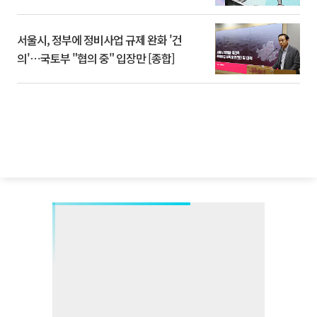
서울시, 정부에 정비사업 규제 완화 '건
의'⋯국토부 "협의 중" 입장만 [종합]