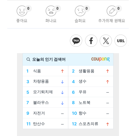
0
0
0
0
좋아요
화나요
슬퍼요
추가취재 원해요