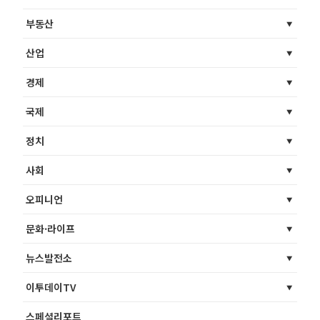
부동산
산업
경제
국제
정치
사회
오피니언
문화·라이프
뉴스발전소
이투데이TV
스페셜리포트