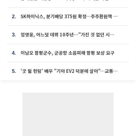
SK하이닉스, 분기배당 375원 확정…주주환원책 9월로 앞당겨 발표
2.
임영웅, 어느덧 데뷔 10주년⋯"가진 것 없던 시절, 내 앞엔 20명의 팬뿐"
3.
이남오 함평군수, 군공항 소음피해 함평 보상 요구
4.
'굿 윌 헌팅' 배우 "기아 EV2 덕분에 살아"…교통사고 후 안전성 극찬
5.