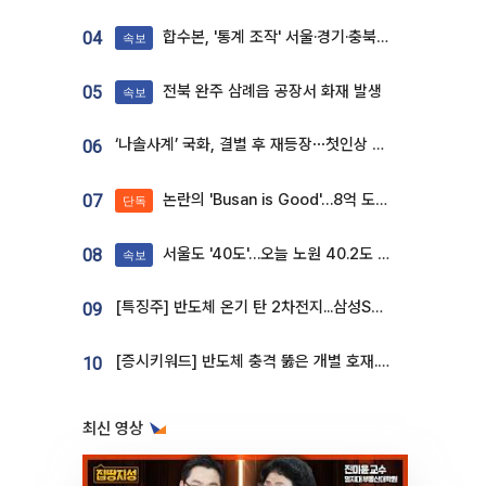
합수본, '통계 조작' 서울·경기·충북 선관위 등 추가 압수수색
04
속보
전북 완주 삼례읍 공장서 화재 발생
05
속보
‘나솔사계’ 국화, 결별 후 재등장⋯첫인상 투표 휩쓸고 ‘인기녀’ 등극
06
논란의 'Busan is Good'…8억 도시브랜드, 용산 대통령실 CI 업체가 수행
07
단독
서울도 '40도'…오늘 노원 40.2도 기록
08
속보
[특징주] 반도체 온기 탄 2차전지...삼성SDI, 장 초반 7% 넘게 껑충
09
[증시키워드] 반도체 충격 뚫은 개별 호재...포스코퓨처엠·에코프로·한화솔루션 '눈길'
10
최신 영상