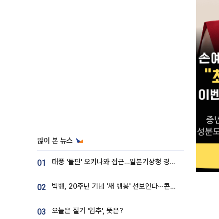
많이 본 뉴스
태풍 '돌핀' 오키나와 접근…일본기상청 경로 업데이트
01
빅뱅, 20주년 기념 '새 뱅봉' 선보인다⋯콘서트 앞두고 팝업 개최
02
오늘은 절기 '입추', 뜻은?
03