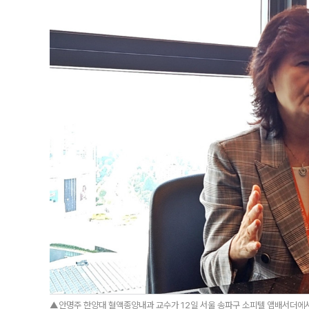
▲안명주 한양대 혈액종양내과 교수가 12일 서울 송파구 소피텔 앰배서더에서 