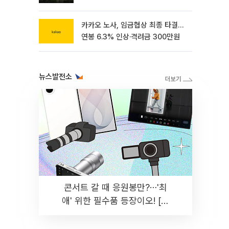
카카오 노사, 임금협상 최종 타결…
연봉 6.3% 인상·격려금 300만원
뉴스발전소
콘서트 갈 때 응원봉만?⋯'최
애' 위한 필수품 등장이오! [솔
드아웃]