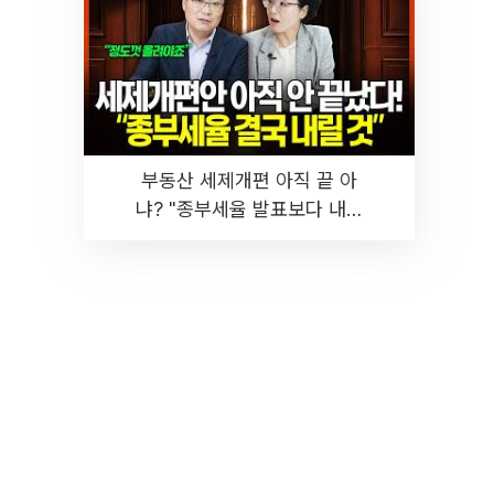
부동산 세제개편 아직 끝 아
냐? "종부세율 발표보다 내릴
것" 장기거주·양도세 전망 I 집
땅지성 I 김인만, 진미윤