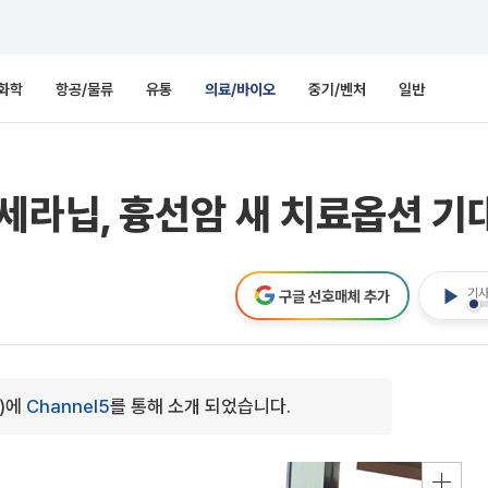
화학
항공/물류
유통
의료/바이오
중기/벤처
일반
세라닙, 흉선암 새 치료옵션 기대
기사
구글 선호매체 추가
0)에
Channel5
를 통해 소개 되었습니다.