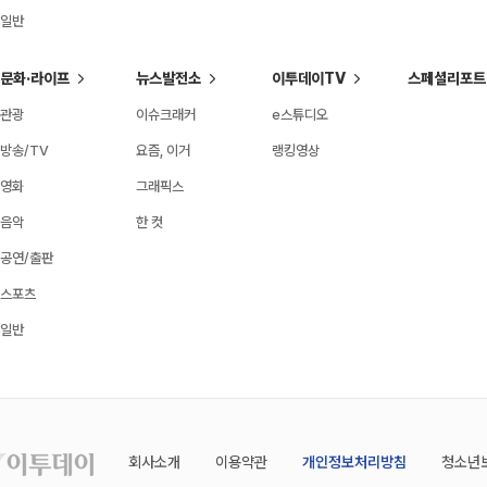
일반
문화·라이프
뉴스발전소
이투데이TV
스페셜리포트
관광
이슈크래커
e스튜디오
방송/TV
요즘, 이거
랭킹영상
영화
그래픽스
음악
한 컷
공연/출판
스포츠
일반
회사소개
이용약관
개인정보처리방침
청소년