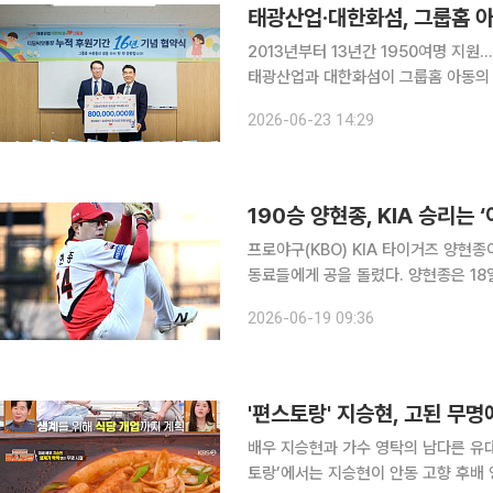
태광산업·대한화섬, 그룹홈 아
2013년부터 13년간 1950여명 지원…누적 후원금 8억
태광산업과 대한화섬이 그룹홈 아동의 
장한다. 태광산업·대한화섬은 23일 서울 장충동 본사에서 한국아동청소년그룹홈협의회와 그룹홈
2026-06-23 14:29
아동 지원 후원 협약식을 열고 정기 후
190승 양현종, KIA 승리는 ‘
프로야구(KBO) KIA 타이거즈 양현
동료들에게 공을 돌렸다. 양현종은 18일 광주-기아 챔피언스필드에서 열린 2026 신한 SOL뱅크
KBO리그 LG 트윈스와의 홈경기에 선
2026-06-19 09:36
책점)을 기록했다. 볼넷과 몸에 맞는 
'편스토랑' 지승현, 고된 무명
배우 지승현과 가수 영탁의 남다른 유대감이 감동을 안겼다. 18일
토랑’에서는 지승현이 안동 고향 후배 영탁을 초대해