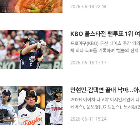
해 ‘고된 떡볶이’를 준비하며 “사연 있
2026-06-18 22:48
다”라고 ‘고(추가루)+된(장) 떡볶이’
KBO 올스타전 팬투표 1위 여
프로야구(KBO) 두산 베어스 주장 양의
체 최다 득표를 기록하며 '별들의 잔치' 출전을 눈앞에 뒀다. 15일
KBO 올스타전 베스트12 팬 투표 2차
2026-06-15 17:17
해 전체 후보 가운데 가장 많은 표를 
2026 아이치·나고야 아시안게임에 나
베어스), 문보경(LG 트윈스), 노시
됐던 안현민(kt 위즈)과 김택연(두산 베어스)은 최
2026-06-11 15:24
11일 오후 2시 서울 중구 한국프레스센