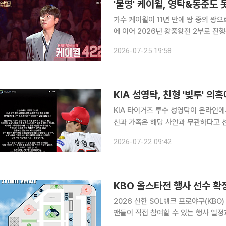
'불명' 케이윌, 영탁&동준도
가수 케이윌이 11년 만에 왕 중의 왕으로 거듭났다. 25일 방송된 KBS 2T
에 이어 2026년 왕중왕전 2부로 진행된 가운
른 거 준비한 건 없다. 혈혈단신 제 목
2026-07-25 19:58
중왕전 출연해 의지를
KIA 성영탁, 친형 '빚투' 의
KIA 타이거즈 투수 성영탁이 온라인에
신과 가족은 해당 사안과 무관하다고 선을 그었다. 성영탁은 22일 자신의 S
관련된 금전 문제로 많은 분들로부터 연
2026-07-22 09:42
이름이나 가족과의 관계를 언급하며 
KBO 올스타전 행사 선수 
2026 신한 SOL뱅크 프로야구(KB
팬들이 직접 참여할 수 있는 행사 일정과 참가 선수 명단
이’에서는 오후 4시부터 잠실종합운동