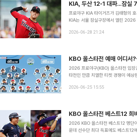
KIA, 두산 12-1 대파...잠
프로야구 KIA 타이거즈가 김태형의 호투
KIA는 서울 잠실구장에서 열린 202
12-1로 이겼다. 4월 18일 두산전부터 이
2026-06-28 21:24
주말 3연전에서도 싹쓸이 패를 면하면
KBO 올스타전 예매 어디서
2026 프로야구(KBO) 올스타전 입
타전인 만큼 치열한 티켓 경쟁이 예상된다. 25일 KBO는 “2026 신한 SOL뱅크 KBO
이데이와 올스타전 입장권 예매를 29
2026-06-25 15:55
KBO 올스타전 베스트12 희비
2026 KBO 올스타전 베스트12 명
운데 선수단 최다 득표에도 베스트12에 들지 못한 선수들