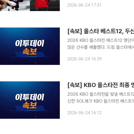
통해 2026 신한 SOL뱅크 KBO 올스타전 베스
2026-06-24 17:31
발투수 곽빈(두산 베어스), 중간투수 
[속보] 올스타 베스트12, 두
2026 KBO 올스타전 베스트12 명단
많은 선수를 배출했다. 드림 올스타에서는 두산이 6명으로 최다 선정 구단에 올랐다. 이어 삼성 라
이온즈가 4명, SSG 랜더스와 KT 위
2026-06-24 16:39
단 한 명도 
[속보] KBO 올스타전 최종
2026 KBO 올스타전을 빛낼 베스트12 명단이 공개됐다. KBO는 
신한 SOL뱅크 KBO 올스타전 베스트12 최종 명단을 발
빈(두산 베어스) △중간투수 이승민(
2026-06-24 16:12
의지(두산 베어스) △1루수 디아즈(삼