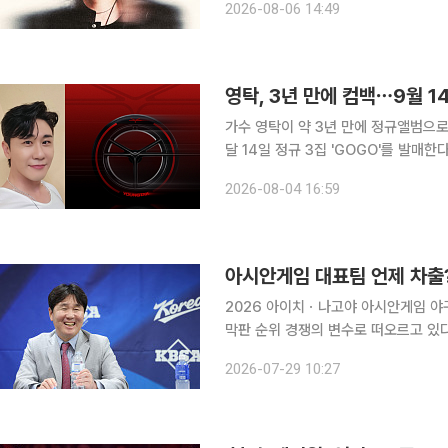
2026-08-06 14:49
연 당시 전국 8개 도시에서 약 9만 명
영탁, 3년 만에 컴백⋯9월 14
가수 영탁이 약 3년 만에 정규앨범으로 컴백한다. 4일 소속사 어비스컴퍼니
달 14일 정규 3집 'GOGO'를 발매한다. 영탁은 이날 공식 SNS를 통해 정규 3집의 첫 번째 
를 공개하며 컴백 일정을 알렸다. 이번 앨범은 2023년 8월 발표한 정규 2집 'FORM' 이후 약 3년
2026-08-04 16:59
만에 선보이는 정규앨범이다. 
아시안게임 대표팀 언제 차출?
2026 아이치ㆍ나고야 아시안게임 야
막판 순위 경쟁의 변수로 떠오르고 있다. 29일 야구계에 따르면 류지현 감독이 이끄는 야구
은 9월 13∼14일께 소집된다. 선수
2026-07-29 10:27
화한다. 한국은 9월 21일 오후 6