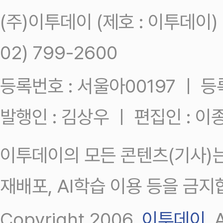
(주)이투데이 (제호 : 이투데이
02) 799-2600
등록번호 : 서울아00197 ㅣ 등록일
발행인 : 김상우 ㅣ 편집인 : 
이투데이의 모든 콘텐츠(기사)는
재배포, AI학습 이용 등을 금지
Copyright 2006.
이투데이
.