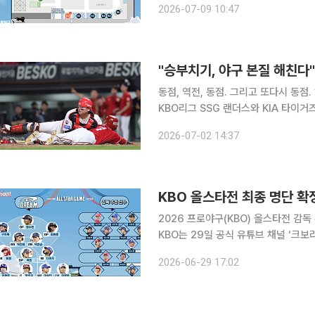
2026-07-09 10:47
하는 팬 페스트가 열린다. 행사장 내
"승부치기, 야구 본질 해친다"
동점, 역전, 동점. 그리고 또다시 동점. 1일 광주 KIA챔피언스필드에서 열린 2026 신한 SOL뱅크
KBO리그 SSG 랜더스와 KIA 타이거
렸습니다. SSG는 두 차례 리드를 잡고
2026-07-02 14:37
기회를 살리지 못했는데요. 이날
KBO 올스타전 최종 명단 확
2026 프로야구(KBO) 올스타전 감
KBO는 29일 공식 유튜브 채널 ‘크보
천 선수 26명을 발표했다. 드림 올스
2026-06-29 17:02
LG 트윈스 염경엽 감독은 각각 13명