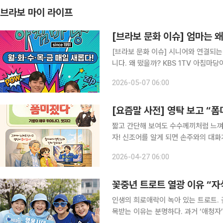
브라보 마이 라이프
[브라보 문화 이슈] 엄마는 
[브라보 문화 이슈] 시니어와 연결되는
니다. 왜 떴을까? KBS 1TV 아침마당이 방송 35주년을 맞아 변화를 택했다. 변화하는 방송 환경과
시청층의 흐름 속에서 ‘엄마 아빠만 보
2026-05-07 06:00
는 시도다. 실제로 개편 이후 시청자들
[요즘말 사전] 영탁 보고 “
짧고 간단해 보여도 수수께끼처럼 느껴
자! 신조어를 알게 되면 손주와의 대화
해진다. “폼미쳤다?” 자녀나 손주와 대화를 나누다 보면 뜻을 쉽게 짐작하기 어려운 표현을 접할 때
2026-04-27 06:00
가 있다. 그중 하나가 바로 “폼미쳤다
꽃중년 트로트 열광 이유 “자
인생의 희로애락이 녹아 있는 트로트. 
목받는 이유는 분명하다. 과거 ‘애청자