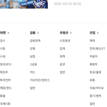
덤’으로 진화하며 사회 전반에 영향력을 미치고 있다. 공연장을 채우고,
2026-04-03 06:00
영하는, 이른바 ‘덕질’의 주체가 된 꽃
마켓
금융
부동산
산업
공시
금융정책
시장동향
재계
시황
은행
업계
전자/통신/IT
시세
보험
정책
자동차
장외/IPO
2금융
분양
중화학
특징주
카드
일반
항공/물류
투자전략
가상자산/핀테크
유통
채권/펀드
일반
의료/바이오
환율
중기/벤처
국제시황
일반