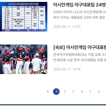
아시안게임 야구대표팀 24명
2026 아이치·나고야 아시안게임에 나
독이 이끄는 대표팀은 25세 이하 젊은
트윈스), 노시환(한화 이글스), 곽빈(두산 베어스)에게 돌아
2026-06-11 14:35
서울 중구 한국프레스센터에서 2026
[속보] 아시안게임 야구대표팀
한국야구위원회(KBO)는 11일 오후 
안게임에 나설 한국 야구대표팀 최종 명단을 발표했다. 이날 발표된 
성영탁, 내야수 김도영, 외야수 박재현
2026-06-11 14:18
1
2
3
4
5
6