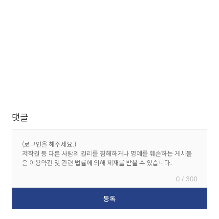
댓글
0 / 300