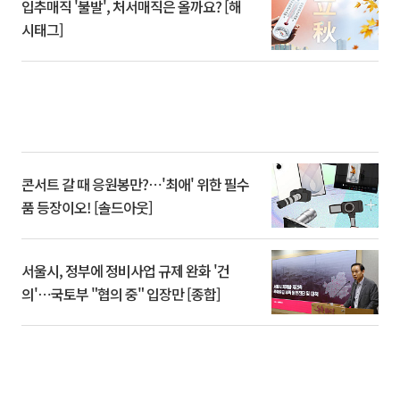
입추매직 '불발', 처서매직은 올까요? [해
시태그]
콘서트 갈 때 응원봉만?⋯'최애' 위한 필수
품 등장이오! [솔드아웃]
서울시, 정부에 정비사업 규제 완화 '건
의'⋯국토부 "협의 중" 입장만 [종합]