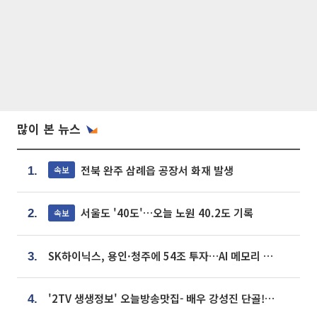
많이 본 뉴스
전북 완주 삼례읍 공장서 화재 발생
속보
1.
서울도 '40도'…오늘 노원 40.2도 기록
속보
2.
SK하이닉스, 용인·청주에 54조 투자…AI 메모리 생산기지 키운다
3.
'2TV 생생정보' 오늘방송맛집- 배우 강성진 단골! 쌀국수ㆍ푸팟퐁 커리 맛집 '블○○○'
4.