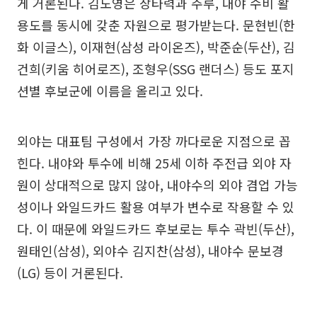
게 거론된다. 김도영은 장타력과 주루, 내야 수비 활
용도를 동시에 갖춘 자원으로 평가받는다. 문현빈(한
화 이글스), 이재현(삼성 라이온즈), 박준순(두산), 김
건희(키움 히어로즈), 조형우(SSG 랜더스) 등도 포지
션별 후보군에 이름을 올리고 있다.
외야는 대표팀 구성에서 가장 까다로운 지점으로 꼽
힌다. 내야와 투수에 비해 25세 이하 주전급 외야 자
원이 상대적으로 많지 않아, 내야수의 외야 겸업 가능
성이나 와일드카드 활용 여부가 변수로 작용할 수 있
다. 이 때문에 와일드카드 후보로는 투수 곽빈(두산),
원태인(삼성), 외야수 김지찬(삼성), 내야수 문보경
(LG) 등이 거론된다.