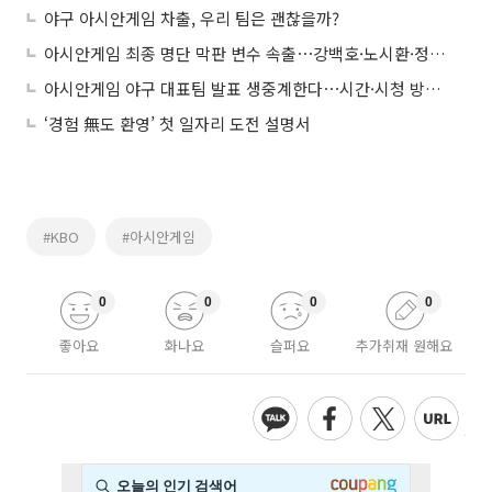
야구 아시안게임 차출, 우리 팀은 괜찮을까?
아시안게임 최종 명단 막판 변수 속출⋯강백호·노시환·정우주 운명은
아시안게임 야구 대표팀 발표 생중계한다⋯시간·시청 방법은?
‘경험 無도 환영’ 첫 일자리 도전 설명서
#KBO
#아시안게임
0
0
0
0
좋아요
화나요
슬퍼요
추가취재 원해요