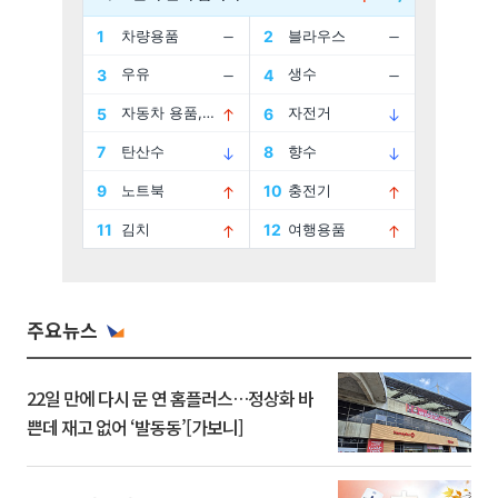
주요뉴스
22일 만에 다시 문 연 홈플러스…정상화 바
쁜데 재고 없어 ‘발동동’[가보니]