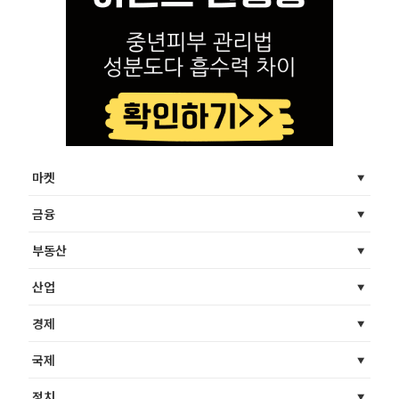
마켓
금융
부동산
산업
경제
국제
정치