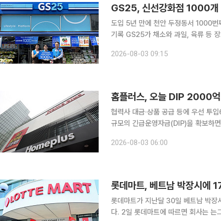
GS25, 신선강화점 1000개
도입 5년 만에 천안 두정동서 1000번
기록 GS25가 채소와 과일, 육류 등 장보기 상품을 확대한 신선강화형 매장 1000호점을 열었다.
2021년 처음 도입한 지 5년 만이다.
2026-08-03 09:15
상 높았고, 올해 상반기 신선식품 매출
홈플러스, 오늘 DIP 2000
협력사 대금·상품 공급 등에 우선 투입67곳 재가
규모의 긴급운영자금(DIP)을 확보하면
대금 지급과 상품 공급 정상화에 우선 
2026-08-03 06:00
이다. 3일 유통업계에 따르면 홈플
롯데마트가 지난달 30일 베트남 박장시
다. 2일 롯데마트에 따르면 회사는 는그동안 호찌민시 등 베트남 남부를 중심으로 점포망을 구축했