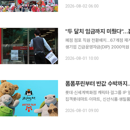
고 베트남 북부에선 수도 하노이 내 2
2026-08-02 06:00
심이던 출점 범위를 주변 주요 도시까지
"두 달치 임금까지 미뤘다"…
폐점 점포 직원 전환배치…67개점 재개 추진
생기업 긴급운영자금(DIP) 2000억
개하기 위해 속도를 내고 있다. 67개
2026-08-01 10:00
있으며 노사가 임금 지급을 두 달 미루
폼폼푸린부터 반값 수박까지…
롯데·신세계백화점 캐릭터·걸그룹 IP
집객롯데마트·이마트, 신선식품·생필품 ‘반값 경쟁’ 맞불 유통가가
팝업, 할인 행사를 앞세워 치열한 경쟁
2026-08-01 09:00
활용한 팬덤 마케팅에 집중하고 대형