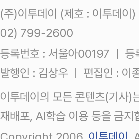
(주)이투데이 (제호 : 이투데이
02) 799-2600
등록번호 : 서울아00197 ㅣ 등록일
발행인 : 김상우 ㅣ 편집인 : 
이투데이의 모든 콘텐츠(기사)는
재배포, AI학습 이용 등을 금지
Copyright 2006.
이투데이
.