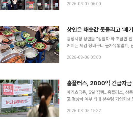
2026-08-07 06:00
PB 상품과 함께 일반 상품 납품도 순
광장시장 상인들 "상할까 봐 조금만 
커지는 체감 장바구니 물가유통업계, 산지 
오늘 다 못 팔면 그냥 버려야 해요.” 4일 오전 11시 30분. 이날 서울 낮 최고 기온이 37도까지 치솟
2026-08-06 05:00
은 가운데 서울 종로구 광장시장은 후
홈플러스, 2000억 긴급자금
메리츠금융, 5일 집행...홈플러스, 상
고 정상화 여부 최대 분수령 기업회생 절차를 진행 중인 홈플러스에 2000억 원 규모의 긴급운영자
금(DIP)이 수혈되면서 다음 주 전국 67개 점
2026-08-05 15:32
조계에 따르면 서울회생법원이 DIP 