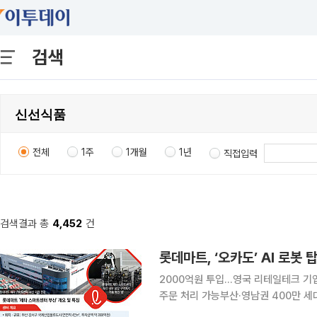
검색
전체
1주
1개월
1년
직접입력
검색결과 총
4,452
건
2000억원 투입...영국 리테일테크 기업
주문 처리 가능부산·영남권 400만 세대
드체인’ 갖춰 어떠한 물류센터에서도 보지 못한 완전한 콜드체인으로 국내 온라인 장보기의 패러다