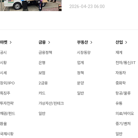
을 목표로 내세웠다. 운영은 이달 1
2026-04-23 06:00
전국 39개 지자체, 42대로 확대됐다. 
마켓
금융
부동산
산업
공시
금융정책
시장동향
재계
시황
은행
업계
전자/통신/IT
시세
보험
정책
자동차
장외/IPO
2금융
분양
중화학
특징주
카드
일반
항공/물류
투자전략
가상자산/핀테크
유통
채권/펀드
일반
의료/바이오
환율
중기/벤처
국제시황
일반