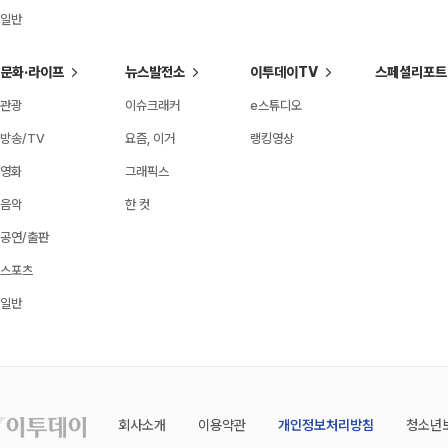
일반
문화·라이프
뉴스발전소
이투데이TV
스페셜리포트
관광
이슈크래커
e스튜디오
방송/TV
요즘, 이거
랭킹영상
영화
그래픽스
음악
한 컷
공연/출판
스포츠
일반
회사소개
이용약관
개인정보처리방침
청소년