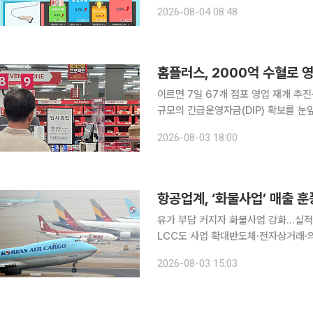
변동성, 환율 변동에 따른 물가 불확실성은 남아 있다. 국가데이터처가 
2026-08-04 08:48
동향'에 따르면 지난달 소비자물가지수는 1
홈플러스, 2000억 수혈로 
이르면 7일 67개 점포 영업 재개 추진상품 공급·
규모의 긴급운영자금(DIP) 확보를 눈
이 투입되면 협력사 대금 지급과 상품 
2026-08-03 18:00
다시 열 전망이다. 다만 영업 재개가 
항공업계, ‘화물사업’ 매출 
유가 부담 커지자 화물사업 강화…실적
LCC도 사업 확대반도체·전자상거래·의약품 수요
중동 지역의 긴장감이 다시 높아지면서
2026-08-03 15:03
워 수익성 방어에 나서고 있다. 국제