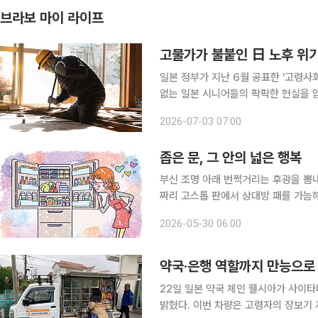
브라보 마이 라이프
고물가가 불붙인 日 노후 위기
일본 정부가 지난 6월 공표한 '고령사
없는 일본 시니어들의 팍팍한 현실을 압축해 보여준다. 백서에 따르면
율은 29.4%로, 75세 이상 인구(17.
2026-07-03 07:00
조가 완전히 고착화됐다. 특히 주목할
좁은 문, 그 안의 넓은 행복
부신 조명 아래 번쩍거리는 후광을 뽐내
짜리 고스톱 판에서 상대방 패를 가늠
의 혼수용 전자제품을 사기 위해 딸과 
2026-05-30 06:00
는지도 모를 신제품이 한가득. 유독 
약국·은행 역할까지 만능으로
22일 일본 약국 체인 웰시아가 사이
밝혔다. 이번 차량은 고령자의 장보기