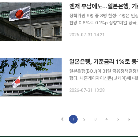
엔저 부담에도…일본은행, 기준
정책위원 9명 중 8명 찬성⋯1명은 인
전망 0.6%로 0.1%p 상향“미일 당국, 전날 이례적
준금리인 단기 정책금리를 현행 ‘1% 
2026-07-31 14:21
물가를 예상보다 더 끌어올릴 수 있다
일본은행, 기준금리 1%로 동결
일본은행(BOJ)이 31일 금융정책결정
했다. 니혼게이자이신문(닛케이)에 따르면 BOJ는 전날부터 이틀간 진행한 금융정책결정회의에서
9명의 정책위원 중 8명의 찬성으로 기준
2026-07-31 13:28
위원 중 1명은 해외에서 비롯한 경기 
1
2
3
4
5
6