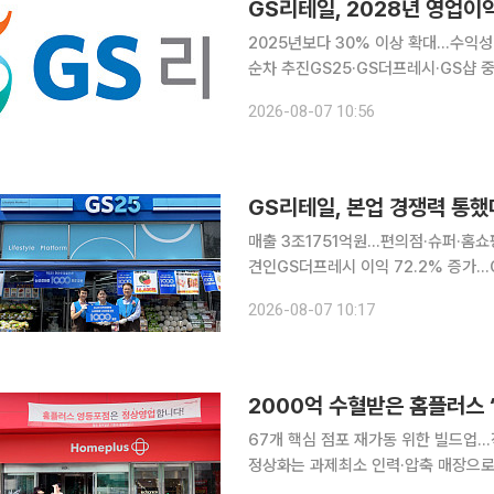
GS리테일, 2028년 영업이
2025년보다 30% 이상 확대…수익
순차 추진GS25·GS더프레시·GS샵 중심의 성장 전략 구
3800억원 달성을 목표로 수익성과 자
2026-08-07 10:56
주력사업의 경쟁력을 강화하고 주주환원
GS리테일, 본업 경쟁력 통했
매출 3조1751억원…편의점·슈퍼·홈쇼
견인GS더프레시 이익 72.2% 증가…GS샵도 회복세 지속 GS
사업의 수익성 개선에 힘입어 올해 2분
2026-08-07 10:17
의점 기존점과 슈퍼마켓 신규 점포의 
2000억 수혈받은 홈플러스 ‘
67개 핵심 점포 재가동 위한 빌드업.
정상화는 과제최소 인력·압축 매장으로 운영…회생 가
픈을 시작으로 13일 정식으로 재영업을