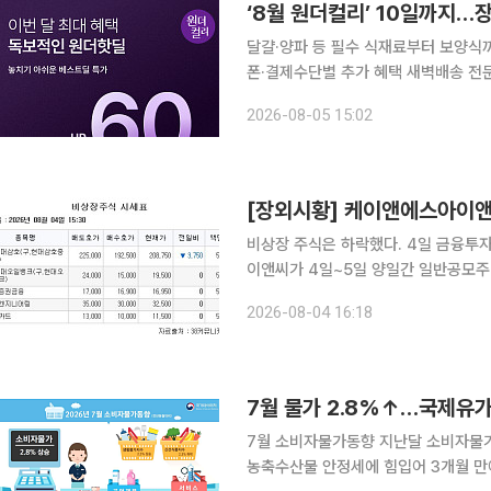
‘8월 원더컬리’ 10일까지…
달걀·양파 등 필수 식재료부터 보양식까지
폰·결제수단별 추가 혜택 새벽배송 전문 컬리가 10일까지 1300여 개 상품을 최대 60% 할인하는
‘8월 원더컬리’ 기획전을 진행한다고 5일 밝혔다. ‘장보기 파격가’ 코너에서는
2026-08-05 15:02
걀’, 양배추, 당근, 양파 등 가격 민감도
[장외시황] 케이앤에스아이앤
비상장 주식은 하락했다. 4일 금융투자 업계에 따르면 위성통신 안테나 솔루션 기업 케이앤에스아
이앤씨가 4일~5일 양일간 일반공모주
원이며 기관투자자 대상 수요예측에서 경쟁률 938.2
2026-08-04 16:18
랩은 3일~7일까지 기관투자자 대상 
7월 물가 2.8%↑…국제유
7월 소비자물가동향 지난달 소비자물가 상승률이 국제유가 상승세 둔화와 석유 최고가격제 지속,
농축수산물 안정세에 힘입어 3개월 만