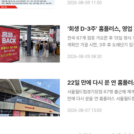
2026-08-09 11:00
임을 바꿀 것입니다. AI‧빅데
‘회생 D-3주’ 홈플러스, 영
전국 67개 점포 가오픈 후 13일 정
계획안 가결 시한, 3주 후 도래단기 집객 실패 시
을 다시 연 홈플러스가 2000억 원 
2026-08-09 08:30
화 절차에 들어갔다. 9일 홈
22일 만에 다시 문 연 홈플
서울월드컵경기장점 67명 출근해 재개점 
만에 다시 문을 연 홈플러스 서울월드
느라 바쁘게 움직였다. 계란과 우유, 
2026-08-07 15:00
곳곳엔 여전히 텅 빈 매대가 먼저 눈에