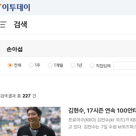
검색
전체
1주
1개월
1년
직접입력
검색결과 총
227
건
김현수, 17시즌 연속 100안타
프로야구(KBO) 김현수(kt 위즈)가 K
고 있다. 김현수는 7일 수원 kt위즈파크에서 열리는 2026 신한 SOL뱅크 KBO리그 키움 히어로즈
와의 홈 경기에서 시즌 100안타 달성에 도전