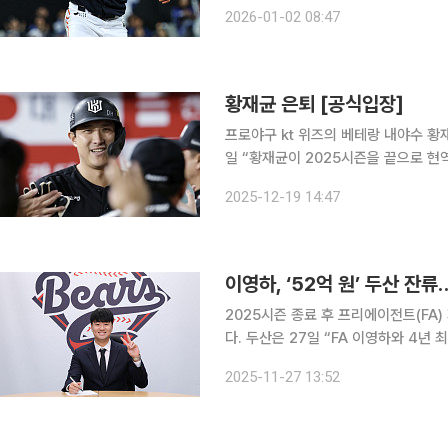
해를 넘긴 현재까지 5명의 FA가 미계약 상태로 남아 있다. 잔여 F
2026-01-02 08:47
김범수(한화 이글스), 김상수(롯데 자
황재균 은퇴 [공식입장]
프로야구 kt 위즈의 베테랑 내야수 황재균(
일 “황재균이 2025시즌을 끝으로 현
훈이 은퇴를 선언한 데 이어 황재균까
2025-12-19 14:47
실상 막을 내리게 됐다. 황재
이영하, ‘52억 원’ 두산 잔류
2025시즌 종료 후 프리에이전트(FA
다. 두산은 27일 “FA 이영하와 4년 최대 52억 원(계약금 23억 원·연봉 총액 23억 원·인센티브 6
억 원)에 계약했다”고 밝혔다. 2016년 1차 지명으로 두산에 입단한 이영하는 통산 355경기에 등판
2025-11-27 13:52
해 802⅓이닝을 소화하며 60승 46패