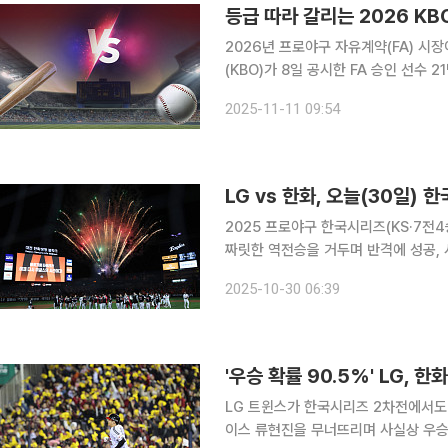
등급 따라 갈리는 2026 KBO
2026년 프로야구 자유계약(FA) 
(KBO)가 8일 공시한 FA 승인 선수
이 잇따랐던 것과 달리 올해는 각 구단이 
2025-11-11 09:54
시장의 최대 관심사는 강백호(kt 위즈)
LG vs 한화, 오늘(30일)
2025 프로야구 한국시리즈(KS·7전
짜릿한 역전승을 거두며 반격에 성공, 시리즈를
로야구 한국시리즈(KS·7전 4선승제) 
2025-10-30 06:39
린다. 경기는 KBS2가 생중계한다. 
'우승 확률 90.5%' LG, 
LG 트윈스가 한국시리즈 2차전에서도
이스 류현진을 무너뜨리며 사실상 우승에 유리한 고지를 