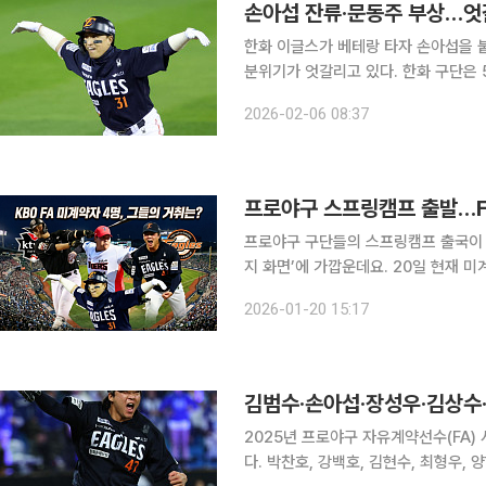
손아섭 잔류·문동주 부상…엇
한화 이글스가 베테랑 타자 손아섭을 
분위기가 엇갈리고 있다. 한화 구단은 5일 자유계약선수(FA) 손아섭과 계약기간 1년, 총액 1억원에
계약을 체결했다고 밝혔다. FA 신청자
2026-02-06 08:37
프로야구 스프링캠프 출발…F
프로야구 구단들의 스프링캠프 출국이 
지 화면’에 가깝운데요. 20일 현재 미
김범수(한화 이글스·31)·조상우(KIA 타
2026-01-20 15:17
전력 구상이 사실상 윤곽을 드러낸 가
김범수·손아섭·장성우·김상수·
2025년 프로야구 자유계약선수(FA)
다. 박찬호, 강백호, 김현수, 최형우,