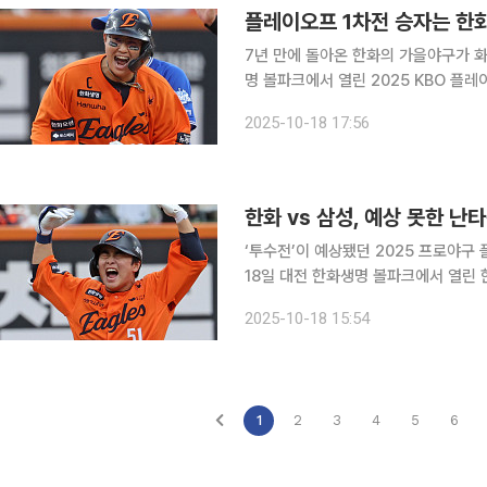
플레이오프 1차전 승자는 한화
7년 만에 돌아온 한화의 가을야구가 화끈한 타격전으로 시
명 볼파크에서 열린 2025 KBO 플레
첫 승을 거뒀다. 전문가들의 예측대로였다. 정규시즌 2위로 플레이오프에 직행한 한화가 와일드카
2025-10-18 17:56
드와 준플레이오프를 거쳐 올라온 삼성
한화 vs 삼성, 예상 못한 
‘투수전’이 예상됐던 2025 프로야구
18일 대전 한화생명 볼파크에서 열린 
각각 7안타씩 주고받으며 한화가 5점,
2025-10-18 15:54
기 전까지만 해도 양 팀의 선발 맞대결
1
2
3
4
5
6