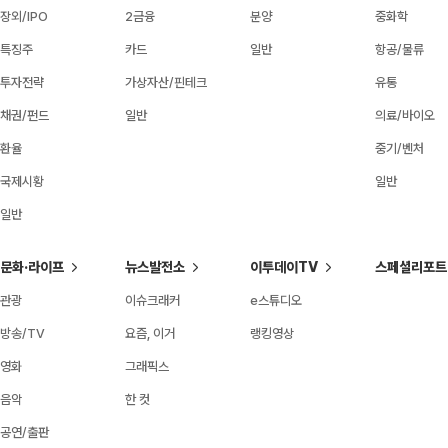
장외/IPO
2금융
분양
중화학
특징주
카드
일반
항공/물류
투자전략
가상자산/핀테크
유통
채권/펀드
일반
의료/바이오
환율
중기/벤처
국제시황
일반
일반
문화·라이프
뉴스발전소
이투데이TV
스페셜리포트
관광
이슈크래커
e스튜디오
방송/TV
요즘, 이거
랭킹영상
영화
그래픽스
음악
한 컷
공연/출판