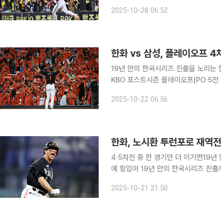
서 열린 2025 신한 SOL Bank K
2025-10-28 06:52
전 8대2 승리에 이어 이틀 연속 완승
한화 vs 삼성, 플레이오프 4
19년 만의 한국시리즈 진출을 노리는 한화와 벼랑 
KBO 포스트시즌 플레이오프(PO·5전 
크에서 열린다. 이날 경기는 SBS가 
2025-10-22 06:56
생중계한다. 한국시리즈 개막일은 당초
한화, 노시환 투런포로 재역전
4·5차전 중 한 경기만 더 이기면19년 만에 한국시리즈로 한화 이
에 힘입어 19년 만의 한국시리즈 진출까지 단 1승만을 남
크에서 열린 2025 신한 SOL뱅크 K
2025-10-21 21:50
온즈를 5-4로 꺾었다. 이로써 시리즈 