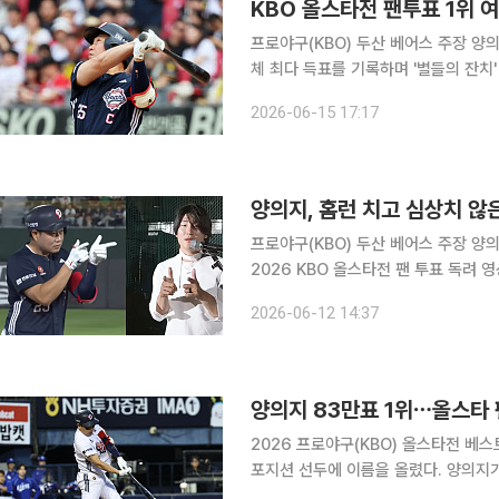
KBO 올스타전 팬투표 1위 여
프로야구(KBO) 두산 베어스 주장 양의
체 최다 득표를 기록하며 '별들의 잔치' 출전을 눈앞에 뒀다. 15일
KBO 올스타전 베스트12 팬 투표 2차
2026-06-15 17:17
해 전체 후보 가운데 가장 많은 표를 
양의지, 홈런 치고 심상치 않
프로야구(KBO) 두산 베어스 주장 양
2026 KBO 올스타전 팬 투표 독려 영상으로 제작된 
에서 열린 2026 신한 SOL뱅크 KB
2026-06-12 14:37
날 지명타자로 선발 출전한 양의지는 
양의지 83만표 1위⋯올스타 
2026 프로야구(KBO) 올스타전 베스
포지션 선두에 이름을 올렸다. 양의지가
고, 곽빈·김정우·이영하 등도 각 부문 선두를 달렸다. 8일 KBO는 2026