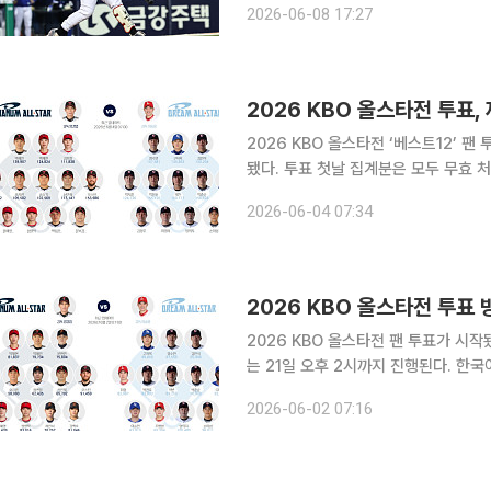
2026-06-08 17:27
타전 베스트12 팬 투표 1차 중간 집계
2026 KBO 올스타전 투표,
2026 KBO 올스타전 ‘베스트12’ 
됐다. 투표 첫날 집계분은 모두 무효 
다시 쓰이게 됐다. 이번 사태는 드림올스타 후보 등록 과정에서 삼성 라이온즈 최형우와 박승규의
2026-06-04 07:34
포지션이 뒤바뀌면서 발생했다. KBO
2026 KBO 올스타전 투표
2026 KBO 올스타전 팬 투표가 시작
는 21일 오후 2시까지 진행된다. 한국야구위원회(KBO)에 따르면 올해 올스타전 후보는 10개 구단
이 추천한 선수들로 구성됐다. 구단별로
2026-06-02 07:16
으로 나뉘어 각각 1명씩 포함됐다. 구단