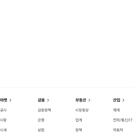
마켓
금융
부동산
산업
공시
금융정책
시장동향
재계
시황
은행
업계
전자/통신/IT
시세
보험
정책
자동차