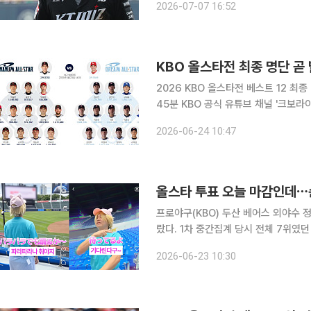
2026-07-07 16:52
베어스에서 프로 생활을 시작한 김현수
KBO 올스타전 최종 명단 곧
2026 KBO 올스타전 베스트 12 최종 명단이 공개된다. 한국야구위
45분 KBO 공식 유튜브 채널 '크보라
12 명단을 공개한다고 밝혔다. 베스트 12는 팬 투표 70%와 선수단 투표 30%를 합산해 결정되며,
2026-06-24 10:47
23일 오후 2시 팬 투표 마감과 함께
올스타 투표 오늘 마감인데⋯순
프로야구(KBO) 두산 베어스 외야수 정
랐다. 1차 중간집계 당시 전체 7위였던 
오전 10시 20분 기준 KBO 올스타전
2026-06-23 10:30
에 올랐다. 1차 중간집계에서는 7위, 2