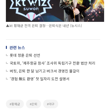
▲kt 황재균 전격 은퇴 결정…은퇴식은 내년 (뉴시스)
관련 뉴스
롯데 정훈 은퇴 선언
국토위, ‘제주항공 참사’ 조사위 독립기구 전환 법안 처리
버핏, 은퇴 한 달 남기고 버크셔 경영진 물갈이
‘경험 無도 환영’ 첫 일자리 도전 설명서
#황재균
#은퇴
#야구