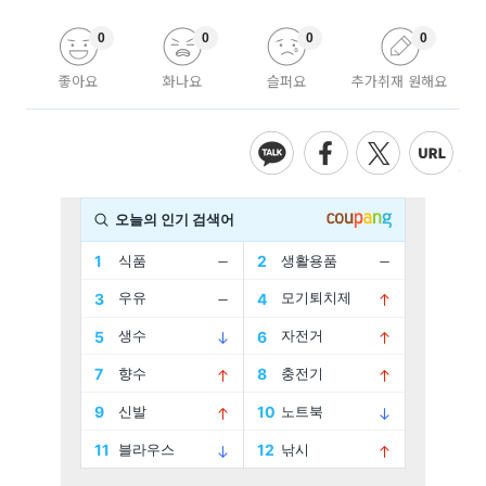
0
0
0
0
좋아요
화나요
슬퍼요
추가취재 원해요