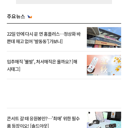
주요뉴스
22일 만에 다시 문 연 홈플러스…정상화 바
쁜데 재고 없어 ‘발동동’[가보니]
입추매직 '불발', 처서매직은 올까요? [해
시태그]
콘서트 갈 때 응원봉만?⋯'최애' 위한 필수
품 등장이오! [솔드아웃]