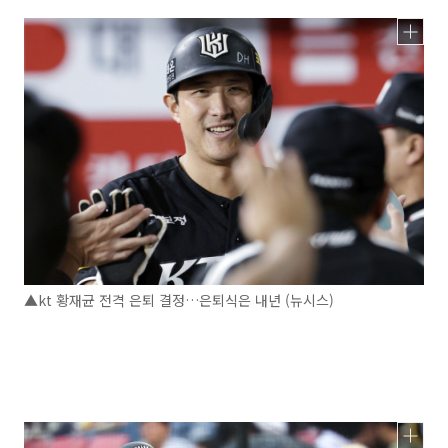
▲kt 황재균 전격 은퇴 결정…은퇴식은 내년 (뉴시스)