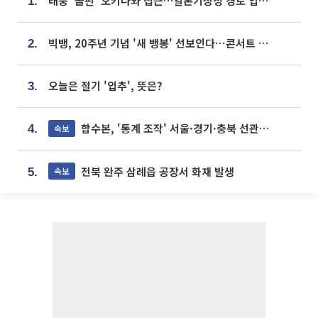
태풍 '돌핀' 오키나와 접근…일본기상청 경로 업데이트
1.
빅뱅, 20주년 기념 '새 뱅봉' 선보인다⋯콘서트 앞두고 팝업 개최
2.
오늘은 절기 '입추', 뜻은?
3.
합수본, '통계 조작' 서울·경기·충북 선관위 등 추가 압수수색
속보
4.
전북 완주 삼례읍 공장서 화재 발생
속보
5.