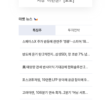
시장 '이번엔?' [포토]
마켓 뉴스
특징주
투자전략
스페이스X 주가 반등에 관련주 ‘껑충’⋯스피어 18%ㆍ에이치브이엠 12%↑
반도체 온기 탄 2차전지...삼성SDI, 장 초반 7% 넘게 껑충
美 태양광 관세 반사이익 기대감에 한화솔루션 20%대·OCI홀딩스 14%대 급등
포스코퓨처엠, 19만톤 LFP 양극재 공급 합의에 9%대 강세
고려아연, 106분기 연속 흑자...2분기 '어닝 서프라이즈'에 장 초반 12%대 강세