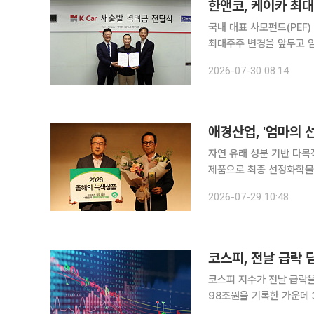
한앤코, 케이카 최대
국내 대표 사모펀드(PEF
최대주주 변경을 앞두고 임
케이카 발전을 함께 이끌어 
2026-07-30 08:14
2018년 SK엔카 직영사
애경산업, '엄마의 
자연 유래 성분 기반 다목
제품으로 최종 선정화학물질 저감 
브랜드 엄마의 선택 베이
2026-07-29 10:48
애경산업은 자연 유래 성
코스피, 전날 급락
코스피 지수가 전날 급락을
98조원을 기록한 가운데 3% 상승세를 보이고 있
트(2.00%) 오른 6144