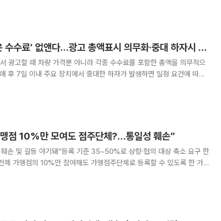
출연자 섭외, 손익 관리까지 직접 맡으며
국토부, 중고차 ‘숨은 수수료’ 없앤다…광고 총액표시 의무화·중대 하자시 계약해제
서 광고할 때 차량 가격뿐 아니라 각종 수수료를 포함한 총액을 의무적으
구매 후 7일 이내 주요 장치에서 중대한 하자가 발생하면 일정 요건에 따라
 논의를 거
중고차 소비자 보호 대책’을 발표했다.
맹점 10%만 모여도 점주단체?…통일성 훼손”
훼손 및 갈등 야기돼”등록 기준 35~50%로 상향·협의 대상 축소 요구 한
체 가맹점의 10%만 참여해도 가맹점주단체로 등록할 수 있도록 한 가
 대해 전면 재검토를 요구했다. 대표성이 부족한 복수 단체가 난립하고 가
협의 대상에 포함되면 프랜차이즈 브랜드의 통일