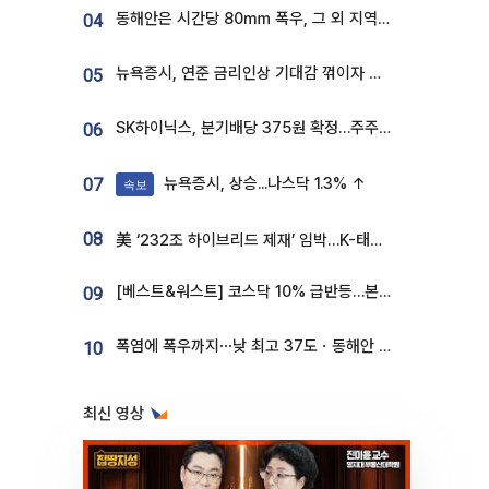
동해안은 시간당 80㎜ 폭우, 그 외 지역은 폭염…‘극과 극 날씨’
04
뉴욕증시, 연준 금리인상 기대감 꺾이자 상승...S&P500 사상 최고치 [종합]
05
SK하이닉스, 분기배당 375원 확정…주주환원책 9월로 앞당겨 발표
06
뉴욕증시, 상승...나스닥 1.3% ↑
07
속보
08
美 ‘232조 하이브리드 제재’ 임박…K-태양광, 불확실성 털고 날개 다나
[베스트&워스트] 코스닥 10% 급반등…본느, 최대주주 변경 기대에 270% 폭등
09
폭염에 폭우까지⋯낮 최고 37도ㆍ동해안 강한 비 [날씨]
10
최신 영상