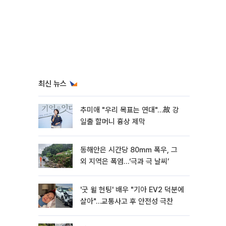
최신 뉴스
추미애 "우리 목표는 연대"…故 강
일출 할머니 흉상 제막
동해안은 시간당 80㎜ 폭우, 그
외 지역은 폭염…‘극과 극 날씨’
'굿 윌 헌팅' 배우 "기아 EV2 덕분에
살아"…교통사고 후 안전성 극찬