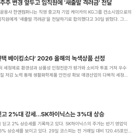
주주 변경 앞두고 임직원에 '새출발 격려금' 전달
) 운용사 한앤컴퍼니는 직영 중고차 기업 케이카의 KG그룹 컨소시엄으로의
직원에게 ‘새출발 격려금’을 전달하기로 합의했다고 30일 밝혔다. 그간
온 파트너인 임직원에게 그 성장 과실을 공유하는 것이다. 한앤코는
업부를 인수한 뒤 독자 브랜드 케이카로 재
선택 베이킹소다' 2026 올해의 녹색상품 선정
적 세정제로 환경성과 상품성 인정전문가 평가와 소비자 투표 거쳐 우수
노력 통해 생활화학제품 안전성 확보 애경산업의 다목적 세정제
킹소다가 한국녹색구매네트워크 주관 2026 올해의 녹색상품에 선정됐다.
분 기반 다목적 세정제 엄마의 선택 베이킹소다가
 딛고 2%대 강세…SK하이닉스는 3%대 상승
 딛고 2% 상승세를 기록하고 있다. SK하이닉스의 주가는 반기 영업익
다. 29일 코스피는 전 거래일 대비 120.45포인
.11에 거래되고 있다. 전장보다 1.09% 오른 6089.11에 출발한 코스피는 장