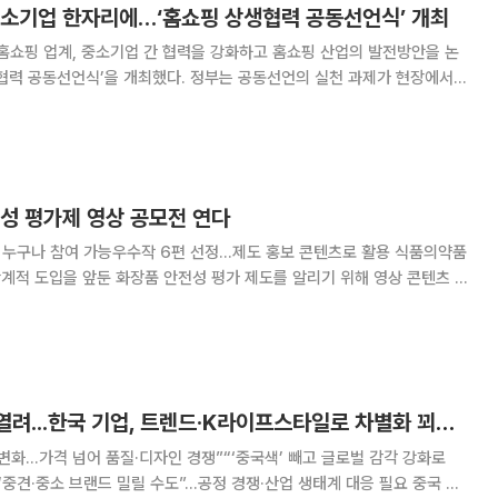
중소기업 한자리에…‘홈쇼핑 상생협력 공동선언식’ 개최
쇼핑 업계, 중소기업 간 협력을 강화하고 홈쇼핑 산업의 발전방안을 논
협력 공동선언식’을 개최했다. 정부는 공동선언의 실천 과제가 현장에서
계획이다. 방미통위는 20일 서울에서 12개 홈쇼핑사
석한 가운데 이같은 내용의 공동선언식을 열고 공
전성 평가제 영상 공모전 연다
누구나 참여 가능우수작 6편 선정…제도 홍보 콘텐츠로 활용 식품의약품
단계적 도입을 앞둔 화장품 안전성 평가 제도를 알리기 위해 영상 콘텐츠 공
며 화장품 안전성 평가
뢰 제고, K-뷰티 경쟁력 강화를 주제로
“新 C브랜드 시대 열려...한국 기업, 트렌드·K라이프스타일로 차별화 꾀해야”(전문가 제언)[K-유통 차이나 인베이전]
 변화...가격 넘어 품질·디자인 경쟁”“‘중국색’ 빼고 글로벌 감각 강화로
견·중소 브랜드 밀릴 수도”...공정 경쟁·산업 생태계 대응 필요 중국 브