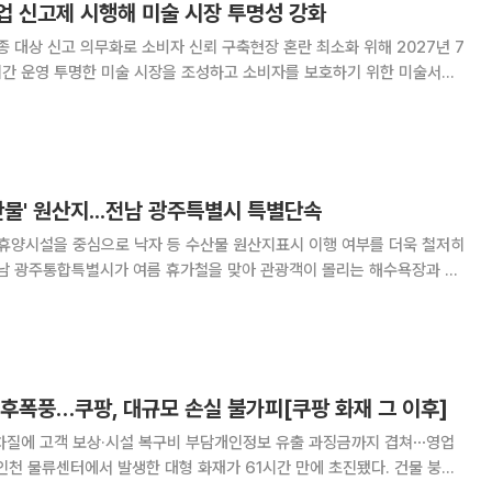
업 신고제 시행해 미술 시장 투명성 강화
업종 대상 신고 의무화로 소비자 신뢰 구축현장 혼란 최소화 위해 2027년 7
 보호하기 위한 미술서비
 업종을 대상으
제를 시행한다고 24일 밝혔다. 이
산물' 원산지...전남 광주특별시 특별단속
 휴양시설을 중심으로 낙자 등 수산물 원산지표시 이행 여부를 더욱 철저히
수산물 판매시설 등을 대상으로 수산물 원산지표시 특별단속에 나선다는 각
지 일대 음식점과 수산물 판매시설을 중심으로 원
후폭풍…쿠팡, 대규모 손실 불가피[쿠팡 화재 그 이후]
 차질에 고객 보상·시설 복구비 부담개인정보 유출 과징금까지 겹쳐⋯영업