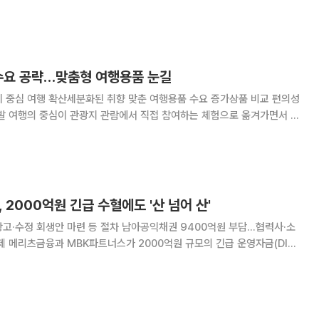
장 공략과 관련 전문가들은 한국 기업과 단순한 가격 대결을 넘어 브랜드
둘러싼 경쟁으로 전환될 것으로
 수요 공략…맞춤형 여행용품 눈길
티 중심 여행 확산세분화된 취향 맞춘 여행용품 수요 증가상품 비교 편의성
면서 테
목받고 있다. 스노클링과 해변 나들이, 캠핑 등 여행지에서 즐길 활동을
과 목적에 맞는 제품을 온라인에서 비교·구매하
 2000억원 긴급 수혈에도 '산 넘어 산'
고·수정 회생안 마련 등 절차 남아공익채권 9400억원 부담…협력사·소
(DIP)
플러스가 일단 회생 폐지 위기에서는 한숨을 돌리게 됐다. 다만 자금 지
 것은 아니다. 메리츠 이사회 승인과 법원