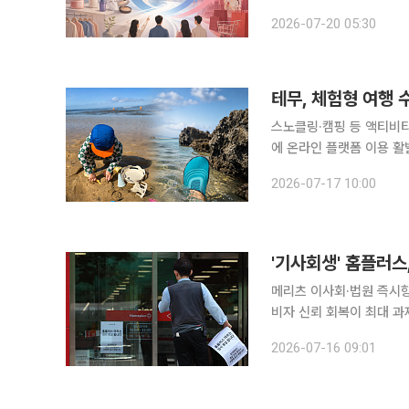
랜드(C브랜드)의 한국 시
2026-07-20 05:30
차별화와 소비자 경험을 
테무, 체험형 여행
스노클링·캠핑 등 액티비
에 온라인 플랫폼 이용 활발 여행의 중심이 관광지 관람에서 직접 참여하는 체험으로 옮겨가
무의 맞춤형 여행용품이 주
2026-07-17 10:00
먼저 정한 뒤 자신의 취향
'기사회생' 홈플러스,
메리츠 이사회·법원 즉시항
비자 신뢰 회복이 최대 과제 메리츠금융과 MBK파트너스가 2000억원 규모의 긴급 운영자금
지원에 잠정 합의하면서 홈
2026-07-16 09:01
원이 곧 정상화를 의미하는