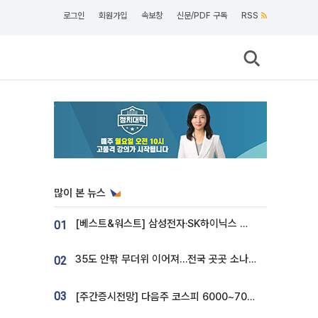
로그인
회원가입
속보창
신문/PDF 구독
RSS
많이 본 뉴스
[베스트&워스트] 삼성전자·SK하이닉스 밀린 한 주…상상인증권은 85% 급등
01
35도 안팎 무더위 이어져…전국 곳곳 소나기 [오늘 날씨]
02
03
[주간증시전망] 다음주 코스피 6000~7000⋯“外人 수급은 정책이 변수”