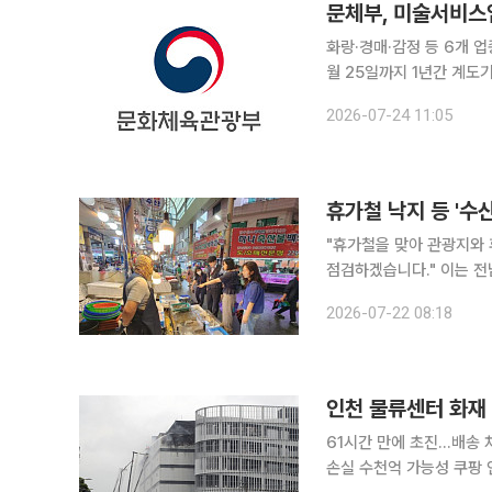
문체부, 미술서비스
화랑·경매·감정 등 6개 
월 25일까지 1년간 계도기간 운영 투명한 미술 시장을 조성하고 소비자를
스업 신고제가 본격 시행된다. 문화체육관광부는 26일부터 화랑, 경매, 감정 등 6개
2026-07-24 11:05
로 하는 미술서비스업 신고
휴가철 낙지 등 '수
"휴가철을 맞아 관광지와
점검하겠습니다." 이는 전남 광주통합특별시가 여름 휴가철을 맞아 관광객이 몰리는 해수욕장과 물
놀이시설 주변 음식점, 
2026-07-22 08:18
오다. 31일까지 관광
인천 물류센터 화재 
61시간 만에 초진…배송
손실 수천억 가능성 쿠팡 인천 물류센터에서 발생한 대형 화재가 61시간 만에 초진됐다. 건물 붕괴