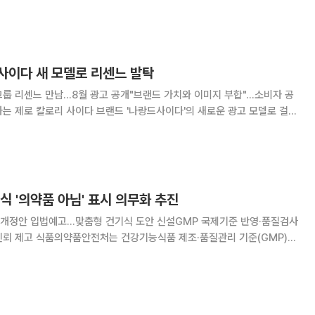
주민에게 내려졌던 대피령도 해제됐지만 시설과 재고 피해, 배송 차질에 따
른 쿠팡의 재무 부담은 상당할 것으로 예상된다. 21일 유통업계에
사이다 새 모델로 리센느 발탁
룹 리센느 만남…8월 광고 공개"브랜드 가치와 이미지 부합"…소비자 공
다. 리센느는 친근한 매력과 꾸준한 활동을 바탕으로
가고 있는 걸그룹이다. 동아오츠카는 화
식 '의약품 아님' 표시 의무화 추진
개정안 입법예고…맞춤형 건기식 도안 신설GMP 국제기준 반영·품질검사
·품질관리 기준(GMP)을
고 맞춤형건강기능식품의 표시를 강화하는 내용을 담은 '건강기능식품에
관한 법률 시행규칙' 일부개정령안을 입법예고했다고 21일 밝혔다. 개정안에는