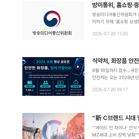
방미통위, 홈쇼핑·
방송미디어통신위원회가 홈
의하기 위해 ‘홈쇼핑 상생
실질적 성과로 이어질 수 있도록 지원해 나갈 
2026-07-20 15:00
와 협력 중소기업 등이 참
식약처, 화장품 안
8월 16일까지 접수…국민 
안전처는 오는 2028년 
모전을 개최한다고 20일 밝혔다. 공모전은 이날부터 8월 16일까지 진행되
2026-07-20 09:17
제도의 필요성과 소비자 신
“‘메이드 인 차이나’ 인식
MZ세대 소비 장벽 낮춰”“중