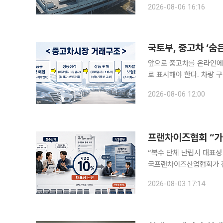
2026-08-06 16:16
방송 기획과 상품 구성, 
앞으로 중고차를 온라인에
로 표시해야 한다. 차량 
계약을 해제할 수 있게 된다. 국토교통부는 6일 국무총리 주재 제12회 국가정책조정회의
2026-08-06 12:00
쳐 이 같은 내용을 담은 ‘
프랜차이즈협회 “가
“복수 단체 난립시 대표성 
국프랜차이즈산업협회가 전
맹사업법 시행령 개정안에
2026-08-03 17:14
맹본부의 경영 판단까지 