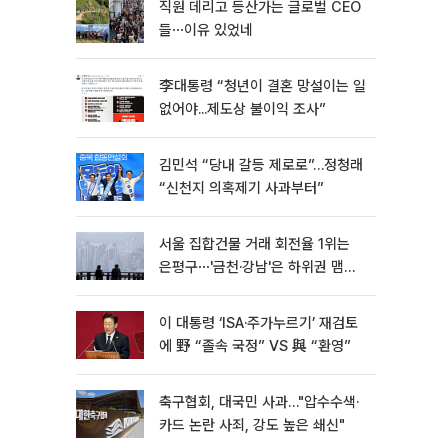
직원 데리고 등산가는 글로벌 CEO
들⋯이유 있었네
李대통령 “청년이 결혼 망설이는 일
없어야...제도상 불이익 조사”
김민석 “당내 갈등 제로로”…정청래
“신천지 의혹제기 사과부터”
서울 집합건물 거래 회전율 1위는
은평구⋯'금천·강남'은 하위권 맴돌
아
이 대통령 ‘ISA·주가누르기’ 재검토
에 野 “졸속 국정” VS 與 “환영”
축구협회, 대국민 사과…"압수수색·
카드 논란 사죄, 강도 높은 쇄신"