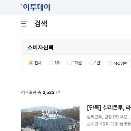
검색
전체
1주
1개월
1년
직접입력
검색결과 총
2,523
건
실리콘투, 팀장·PD 채
글로벌 K뷰티 유통 플랫
통한 라이브 방송 판매 확대에 나섰다. 국내 화장품을 해외 유통망