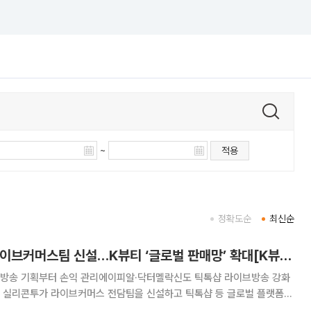
~
적용
정확도순
최신순
[단독] 실리콘투, 라이브커머스팀 신설…K뷰티 ‘글로벌 판매망’ 확대[K뷰티 라방戰]
용…방송 기획부터 손익 관리에이피알·닥터멜락신도 틱톡샵 라이브방송 강화
폼 실리콘투가 라이브커머스 전담팀을 신설하고 틱톡샵 등 글로벌 플랫폼을
에 공급하는 데서 한발 더 나아가