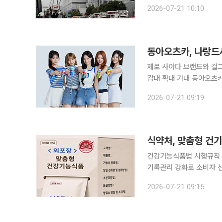
위험이 낮아지면서 인근 
2026-07-21 10:10
동아오츠카, 나랑드
제로 사이다 브랜드와 걸그
감대 확대 기대 동아오츠카는 제로 칼로리 사이다 브랜드 '나랑드사이다'의 새로운 광고 모델로 걸그
룹 리센느(RESCENE)를 발탁했다고 21일 밝혔
2026-07-21 09:19
자신들만의 존재감을 넓혀
식약처, 맞춤형 건기
건강기능식품법 시행규칙 
기록관리 강화로 소비자 신뢰 제고 식품의약품안전처는 건강기능식품 제조
국제 기준에 맞게 개선하
2026-07-21 09:15