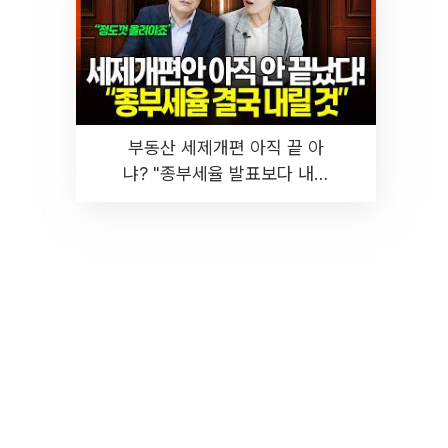
부동산 세제개편 아직 끝 아
냐? "종부세율 발표보다 내릴
것" 장기거주·양도세 전망 I 집
땅지성 I 김인만, 진미윤