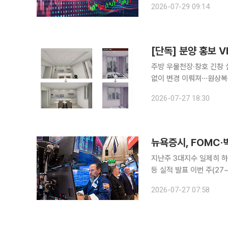
2026-07-29 09:14
중 한때 6144.11까지 
[단독] 분양 홍보 
주방 우물천장·창호 긴창 
없이 변경 이뤄져⋯원상복구 촉구” 호반건설이 경기 김포시 사우동 527
무’ 2차가 계약 단계에서
2026-07-27 18:30
·VR)와 실제 설계 내용
뉴욕증시, FOMC·
지난주 3대지수 일제히 하
등 실적 발표 이번 주(2
실적 발표에 주목할 전망이다. 지난주 3대 지수는 일제히 하락했다. 한 주간 다우지수는
2026-07-27 07:58
했고 S&P500지수와 나스