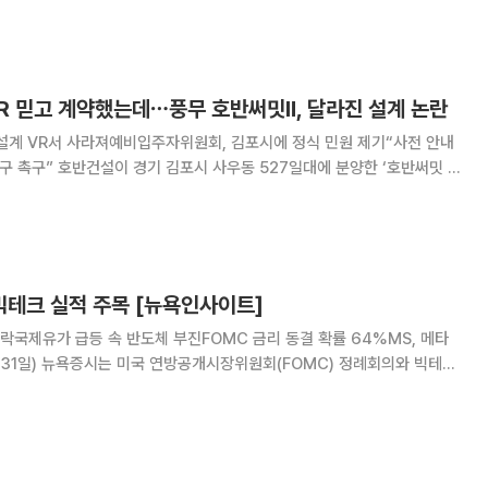
오르기도 했으나
VR 믿고 계약했는데⋯풍무 호반써밋Ⅱ, 달라진 설계 논란
설계 VR서 사라져예비입주자위원회, 김포시에 정식 민원 제기“사전 안내
일대에 분양한 ‘호반써밋 풍
 잇따른 논란에 휩싸이고 있다. 분양 당시 공개한 e-모델하우스(가상현실
이 일부 달라졌다는 입주예정자들의 민원이
빅테크 실적 주목 [뉴욕인사이트]
락국제유가 급등 속 반도체 부진FOMC 금리 동결 확률 64%MS, 메타
7~31일) 뉴욕증시는 미국 연방공개시장위원회(FOMC) 정례회의와 빅테크
 0.4% 하락
닥지수는 각각 0.6%, 2.1