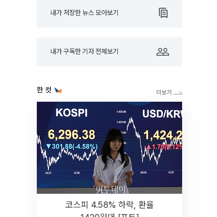
내가 저장한 뉴스 모아보기
내가 구독한 기자 전체보기
한 컷
코스피 4.58% 하락, 환율