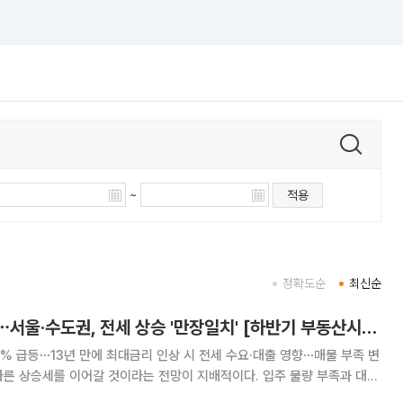
~
적용
정확도순
최신순
"내릴 이유가 없다"⋯서울·수도권, 전세 상승 '만장일치' [하반기 부동산시장 전망②]
5% 급등⋯13년 만에 최대금리 인상 시 전세 수요·대출 영향⋯매물 부족 변
, 전세 매물 감소 등이 주요 배경으로 꼽힌다. 29일 본지가 부동산