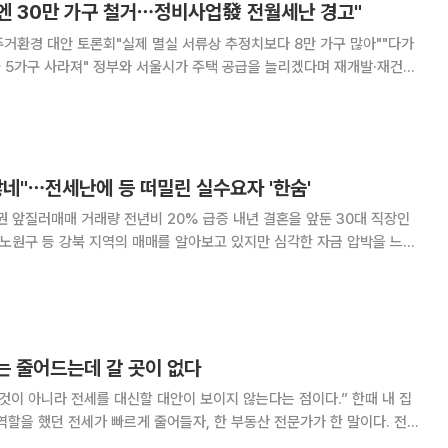
뒤엔 30만 가구 철거⋯정비사업發 전월세난 경고"
거환경 대안 토론회"실제 멸실 서류상 추정치보다 8만 가구 많아""다가
 주택 공급을 늘리겠다며 재개발·재건축
, 오히려 이로 인해 극심한 전월세난과 세입자 주거불안이 닥칠 수 있다
새로 짓는 속도보다 기존 주택을 부수는
네"⋯전세난에 등 떠밀린 실수요자 '한숨'
 거래량 전년비 20% 급증 내년 결혼을 앞둔 30대 직장인
 노원구 등 강북 지역의 매매를 알아보고 있지만 심각한 자금 압박을 느끼
값이 감당하기 어려울 정도로 오른 데다 물건 자체도 귀해 대출을 최대한 끌
을 하려 했다"며 "막상 알아보니
는 줄어드는데 갈 곳이 없다
 아니라 전세를 대신할 대안이 보이지 않는다는 점이다.” 한때 내 집
할을 했던 전세가 빠르게 줄어들자, 한 부동산 전문가가 한 말이다. 전세
 아니다. 2022년 전세 사기 사태 이후 보증금 반환에 대한 불안이 커지