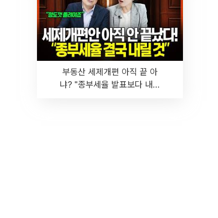
부동산 세제개편 아직 끝 아
냐? "종부세율 발표보다 내릴
것" 장기거주·양도세 전망 I 집
땅지성 I 김인만, 진미윤