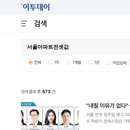
검색
전체
1주
1개월
1년
직접입력
검색결과 총
573
건
서울 전셋 일주일 새 0.3
수 하반기 전세시장은 가파른 상승세를 이어갈 것이라는 전망이 지배적이다. 입주 물량 부족과 대출
규제로 인한 주택 매수 여력 저하