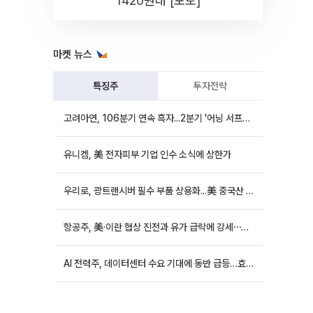
1420원대 [포토]
마켓 뉴스
특징주
투자전략
고려아연, 106분기 연속 흑자...2분기 '어닝 서프라이즈'에 장 초반 12%대 강세
유니켐, 美 전자피부 기업 인수 소식에 상한가
우리로, 광트랜시버 필수 부품 상용화...美 중국산 퇴출 추진에 상승세
항공주, 美·이란 협상 진전과 유가 급락에 강세⋯한진칼 8%↑
AI 전력주, 데이터센터 수요 기대에 동반 급등…효성중공업 10%↑