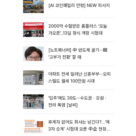
[AI 코인패밀리 만평] NEW 피서지
2000억 수혈받은 홈플러스 ‘오늘
가오픈’...13일 정식 개장 시험대
[노트북너머] 中 반도체 굴기⋯韓
‘고부가 전환’ 할 때
아파트 전세 밀려난 신혼부부⋯오피
스텔도 월세 100만원 시대
'입추'에도 39도⋯수도권ㆍ강원ㆍ
전라 폭염 [날씨]
후계자 없어도 회사는 남긴다?…‘제
3자 승계’ 시험대 오른 中企 현장