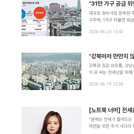
"31만 가구 공급 
대규모 정비사업 문제점·주
구주택, 1가구 허물면 평균 5가구 사라져" 정부와 서울시가
사업에 속도를 내고 있지만
2026-06-23 15:43
는 경고가 나왔다. 집을 
"강북마저 만만치 않
강북권 집값 상승률, 강남권 앞질러매매
이 모 씨는 전세난을 피해
고 있다. 이 씨는 "전셋
2026-06-19 12:00
어모아 강북에 내 집 마련
[노트북 너머] 전세
“문제는 전세가 줄어드는 것이
마련을 위한 주거 사다리 역
감소 자체는 새로운 현상이