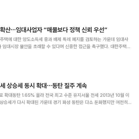
하반기 전세시장 전망을 조사
 확산⋯임대사업자 “매물보다 정책 신뢰 우선”
주택에 대한 양도소득세 중과 배제 특례 폐지를 검토하는 가운데 임대사
임대시장 불안을 초래할 수 있다며 신중한 접근을 촉구했다. 대한주택임
제도가 민간이 공공임대를 보완하는 대신 국가가 세제 혜택을 부여한 '정
 중과 배제 등 세제 특례는 의무임대 기간 준수와
전세 상승세 동시 확대⋯동탄 질주 계속
로 확대동탄 1.65% 올라 전국 최고 수준 유지서울 전세 2013년 10월 이
 이어갔다. 서울 전세가격도 2015년 10월 이후 가장 큰 폭으로 오르며
매매와 전세 모두 상승 압력이 커지는 모습이다. 25