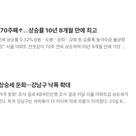
의 보증금을 맡기는 데 부담을
 70주째↑…상승률 10년 8개월 만에 최고
 전세 상승률 0.32%성동ㆍ도봉ㆍ송파ㆍ강북 등 오름폭 높아수급 불균형
만에 가장 큰
물이 급감한 가운데 수요는 꾸준히 이어지면서 전세시장 수급 불균형이 심화
 11일 한국부동산원 6월 둘째주(8일 기준)
 상승세 둔화⋯강남구 낙폭 확대
민은행 조사 결과 이달 서울 아파트값 상승세가
 특히 강남구는 하락폭이 더 커지며 약세 흐름이 이어졌다. 25일 KB
국 주택가격 동향’에 따르면 11일 기준 서울 아파트 매매가격은 전월 대비
상승률은 전달보다 0.17%