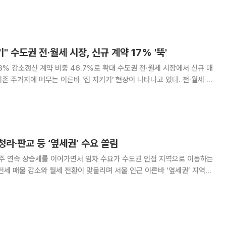
 전셋값 상승과 매물 감소가 겹치면서 임차 부담이 커지고 있어서다. 10
 5월 첫째 주(4일 기준) 전국 주간
" 수도권 전·월세 시장, 신규 계약 17% '뚝'
 계약 비중 46.7%로 확대 수도권 전·월세 시장에서 신규 매
존 주거지에 머무는 이른바 '집 지키기' 현상이 나타나고 있다. 전·월세 공
향으로 임차인들이 신규 계약보다 갱신 계약을 선택하는 흐름이 강해졌다는
동산 정보 앱 집품이 국토교통부 실거
라·판교 등 ‘옆세권’ 수요 쏠림
0주 연속 상승세를 이어가면서 임차 수요가 수도권 인접 지역으로 이동하는
전세 매물 감소와 월세 전환이 맞물리며 서울 인근 이른바 ‘옆세권’ 지역이
트 전세가격지
난해 2월 1주 이후 60주 연속