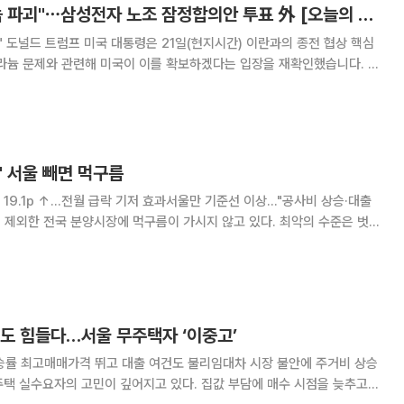
트럼프 "이란 우라늄 파괴"⋯삼성전자 노조 잠정합의안 투표 外 [오늘의 주요뉴스]
 핵심
우라늄 문제와 관련해 미국이 이를 확보하겠다는 입장을 재확인했습니다. 트
관 행사에서 취재진으로부터 "이란이 고농축 우라늄을 보유할 수 있느
며 단호하게 선을 그었습니다. 이어 "우리가 그
' 서울 빼면 먹구름
 19.1p ↑…전월 급락 기저 효과서울만 기준선 이상…"공사비 상승·대출
태다. 대출 규제와 고금리 부담 등으로 수요가 위축돼 적극적인 내 집 마
련인 어려운 환경 탓이다. 12일 주택산업연구원에 따르면
기도 힘들다…서울 무주택자 ‘이중고’
승률 최고매매가격 뛰고 대출 여건도 불리임대차 시장 불안에 주거비 상승
택 실수요자의 고민이 깊어지고 있다. 집값 부담에 매수 시점을 늦추고