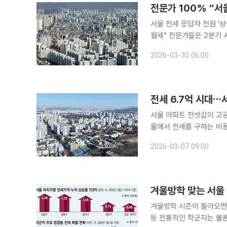
서울 전세 응답자 전원 '상
월세" 전문가들은 2분기 서울과 수도권 전세 시장이 상승세를 지속할 것으로 내다봤다. 특히 서울은
설문에 응한 전문가 전원이
2026-03-30 06:00
전세 6.7억 시대⋯서
서울 아파트 전셋값이 고
울에서 전세를 구하는 비
나타나고 있어서다. 6일 부동산R114의 경기도 시·군별 아파트 평균 가격에 따르면, 1월 기준 서울
2026-03-07 09:00
아파트 평균 전세가격은 약
겨울방학 맞는 서울 학
겨울방학 시즌이 돌아오면
등 전통적인 학군지는 물