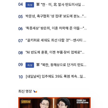
04
軍 "한ㆍ미, 北 발사 탄도미사일 제원 정밀분석 중"
속보
박문성, 축구협회 '성 접대' 보도에 분노…"다 말아먹으려고 작정했나"
05
'특종세상' 방은희, 이혼 허락해 준 아들⋯"너무 잘 커줬다" 오열
06
“골키퍼로 세워도 최선 다할 것”⋯맨시티 누네스, 주전 경쟁 각오 [인터뷰]
07
"AI 반도체 훈풍, 이젠 부품·장비 업체로"⋯증권가 HBM 수혜주 조명
08
09
軍 "북한, 동해상으로 단거리 탄도미사일 발사"
속보
[내일날씨] 입추에도 39도 폭염 계속…일부 지역 소나기
10
최신 영상