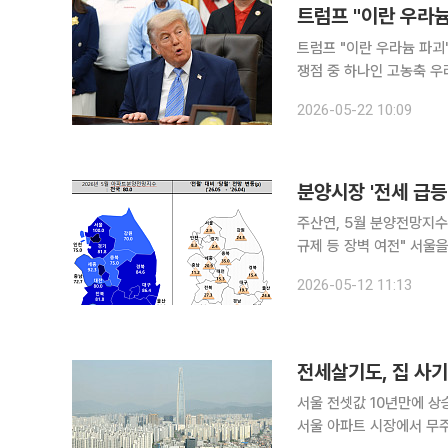
트럼프 "이란 우라늄 파괴" 도널드 트럼프 미국 대통령은 21일(현지시간) 이란과의 종전 협상
쟁점 중 하나인 고농축 
럼프 대통령은 이날 백악
2026-05-22 10:09
냐"는 질문에 "아니다"라
분양시장 '전세 급등
주산연, 5월 분양전망지수
규제 등 장벽 여전" 서울을 제외한 전국 분양시장에 먹구름이 가시지 않고 있다. 최악의 수준은 벗어
났으나 비관론이 월등한 상
2026-05-12 11:13
전세살기도, 집 사
서울 전셋값 10년만에 상
서울 아파트 시장에서 무주