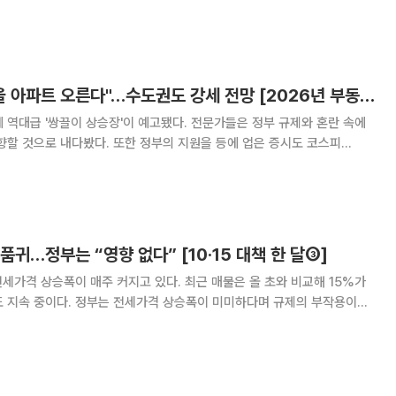
 주 주간 아파트 시장
 전셋값은 전주 대비 0.11%가 상
전문가 100% "서울 아파트 오른다"…수도권도 강세 전망 [2026년 부동산시장 전망 ①]
 역대급 '쌍끌이 상승장'이 예고됐다. 전문가들은 정부 규제와 혼란 속에
향할 것으로 내다봤다. 또한 정부의 지원을 등에 업은 증시도 코스피
는 전망이 나왔다. 주식과 부동산이 동시에 끓어오르는 슈퍼 사이클이 점쳐
부동산 시장 안정과 증시 상승세를 이어가기 위해
품귀…정부는 “영향 없다” [10·15 대책 한 달③]
 전세가격 상승폭이 매주 커지고 있다. 최근 매물은 올 초와 비교해 15%가
도 지속 중이다. 정부는 전세가격 상승폭이 미미하다며 규제의 부작용이라
만, 시장에서는 당장 내년 오름폭이 올해보다 클 것이라며 우려하고 있다.
따르면 서울 아파트 전셋값은 지난달까