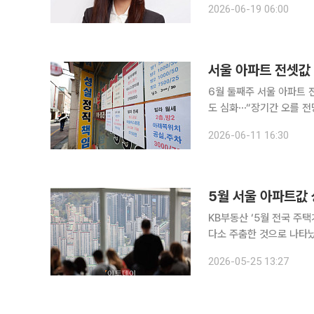
2026-06-19 06:00
면서 임차인들은 수억 원
서울 아파트 전셋값
6월 둘째주 서울 아파트
도 심화⋯“장기간 오를 전망” 서울 아파트 전셋값이 70주 연속 상승하며 10년 8개월 
폭으로 올랐다. 전세 매
2026-06-11 16:30
하는 모습이다.
5월 서울 아파트값
KB부동산 ‘5월 전국 주택가격 동향’ 조사 결과 KB국
다소 주춤한 것으로 나타났다.
부동산이 발표한 ‘5월 전
2026-05-25 13:27
0.83% 상승했다. 다만 