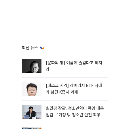
최신 뉴스
[문화의 창] 여름이 즐겁다고 외쳐
라
[데스크 시각] 레버리지 ETF 사태
가 남긴 K증시 과제
원민경 장관, 청소년쉼터 폭염 대응
점검⋯"가정 밖 청소년 안전 최우
선"