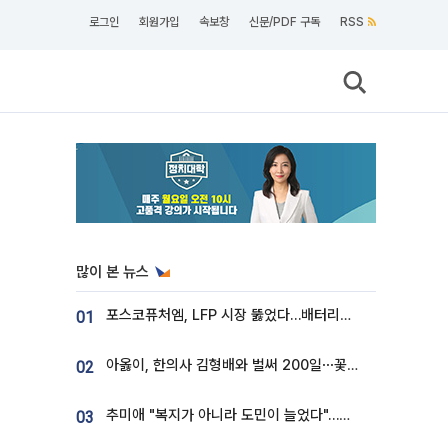
로그인
회원가입
속보창
신문/PDF 구독
RSS
많이 본 뉴스
포스코퓨처엠, LFP 시장 뚫었다…배터리사와 대규모 장기 공급 합의
01
아옳이, 한의사 김형배와 벌써 200일⋯꽃다발 들고 "프러포즈 아냐"
02
추미애 "복지가 아니라 도민이 늘었다"…재정난 책임론 정면돌파
03