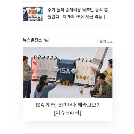
[기업승계 대전환]
주가 눌러 승계비용 낮추던 공식 흔
들린다…저PBR·EB에 세금 역풍 [기
업승계 대전환]
뉴스발전소
ISA 계좌, 5년마다 깨라고요?
[이슈크래커]