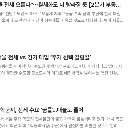
전문가 100% “서울 전세 오른다”⋯월세화도 더 빨라질 듯 [2분기 부동산시장 전망③]
승' 전망수도권도 87% "오름세 지속""공급 부족·금리 부담에 전세 대신
 우상향을 점쳤다. 이와 함께 전세의 월세 전환 흐름인 '월세화' 속도 역시
더욱 빨라질 것으로 전망했다. 29일 본지가 전문
울 전세 vs 경기 매입 ‘주거 선택 갈림길’
공행진을 이어가면서 수도권 주택시장 구조에도 변화가 나타나고 있다. 서
용이 웬만한 수도권 중소도시의 아파트 매입가격을 넘어서는 역전 현상이
 6억7239만원으로 집계됐다. 이와 비
군지, 전세 수요 ‘꿈틀’...매물도 줄어
서 서울 주요 학군지 전세물건이 줄고 가격이 꿈틀거리고 있다. 대치·목동
론이고 최근 대학수학능력시험(수능)에서 만점자를 배출한 것으로 알려진