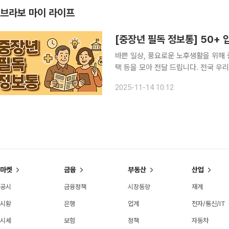
브라보 마이 라이프
[중장년 필독 정보통] 50+ 
바쁜 일상, 풍요로운 노후생활을 위해 
택 등을 모아 전달 드립니다. 전국 우리술
우리술이 한자리에 모이는 ‘2025 대
2025-11-14 10:12
까지 서울 양제동 aT센터에서 열린다.
마켓
금융
부동산
산업
공시
금융정책
시장동향
재계
시황
은행
업계
전자/통신/IT
시세
보험
정책
자동차