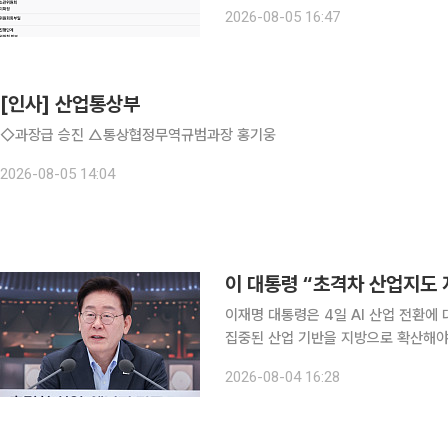
상임위원회 회부 요건을 충족했다. 5일 국회에 따르면 '반도체 초과이익 환수 정책 검토 중단 및 기
2026-08-05 16:47
업 경쟁력 훼손 정책 철회 촉구에 관한 
[인사] 산업통상부
◇과장급 승진 △통상협정무역규범과장 홍기웅
2026-08-05 14:04
이 대통령 “초격차 산업지도 
이재명 대통령은 4일 AI 산업 전환에
집중된 산업 기반을 지방으로 확산해야
대한 의존을 낮추는 방향으로 재편하라고 지시했다. 이 대통령은 이날 
2026-08-04 16:28
에너지부·기상청·원자력안전위원회 업무