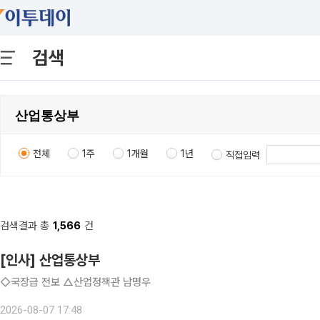
검색
전체
1주
1개월
1년
직접입력
검색결과 총
1,566
건
[인사] 산업통상부
◇국장급 전보 △산업정책관 남명우
2026-08-07 17:48