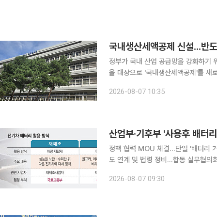
국내생산세액공제 신설...반도
정부가 국내 산업 공급망을 강화하기 위
을 대상으로 '국내생산세액공제'를 새로 도입한다. 산업통상부는 지난 3일 발
편안'에 국내생산세액공제를 신설되며,
2026-08-07 10:35
밝혔다. 국내생산세액공제는 녹색
산업부·기후부 '사용후 배터리
정책 협력 MOU 체결…단일 '배터리 거래·이력 관리
도 연계 및 법령 정비…합동 실무협의회 가동 산업통상부와 기후에너지환경부가 '사용
업 육성을 위해 부처 간 칸막이를 허물고 정책 공조에 나선다. 
2026-08-07 09:30
리 및 유통 시스템을 일원화하고, 재생