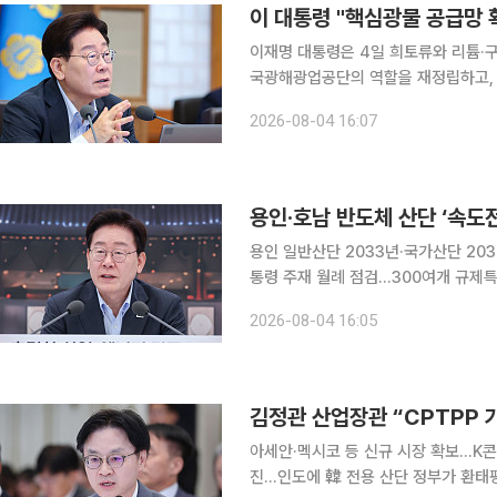
이 대통령 "핵심광물 공급망 
이재명 대통령은 4일 희토류와 리튬·
국광해광업공단의 역할을 재정립하고,
다. 이 대통령은 이날 청와대에서 열린 산업통상부·지식재산처·기후에너지환경부·기상청·원자력안
2026-08-04 16:07
전위원회 업무보고에서 "광물자원공사가
용인·호남 반도체 산단 ‘속도
용인 일반산단 2033년·국가산단 20
통령 주재 월례 점검…300여개 규제특례
융…핵심광물 최대 365일 비축 정부가 용인과 호남권 반도체 클러스터 조성을 앞당기기 위해 인허
2026-08-04 16:05
가와 토지보상, 전력·용수 확보를 동시
김정관 산업장관 “CPTPP 
아세안·멕시코 등 신규 시장 확보…K콘
진…인도에 韓 전용 산단 정부가 환태평양경제동반자협정(CPTPP) 가입을 검토한다. 시장 개방에