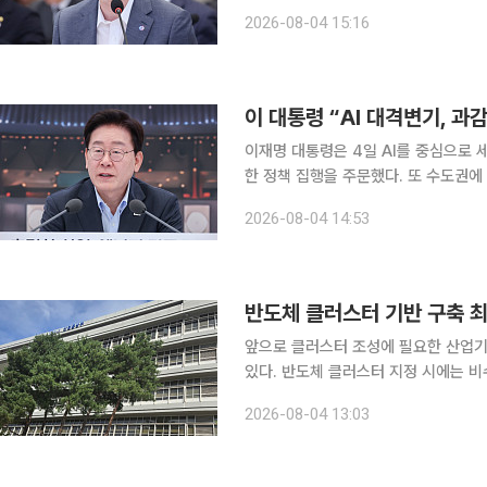
민감한 농어업계와 국회 등 이해관계자의 의
2026-08-04 15:16
통상부 장관은 4일 청와대 영빈관에서
이재명 대통령은 4일 AI를 중심으로 
한 정책 집행을 주문했다. 또 수도권에
새로운 성장 동력으로 육성해야 한다고 강조했다. 이 대통령은 이날 산업통
2026-08-04 14:53
너지부·기상청·원자력안전위원회 업무
반도체 클러스터 기반 구축 최
앞으로 클러스터 조성에 필요한 산업기
있다. 반도체 클러스터 지정 시에는 비수도권이 우선 고려된
런 내용을 담은 '반도체 산업 경쟁력 
2026-08-04 13:03
의결됐다고 밝혔다. 이번 시행령 제정안