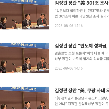
“일본보다 불리하면 안 된다”美와 관세·조선 협력 동시 협의 
법 301조에 따른 과잉생산 조사 결과
를 이어가는 가운데, 절대적인 관세율
2026-08-06 14:16
력을 집중하고 
관훈클럽 초청 토론회“이익 나눌 때 아닌 투
상부 장관이 반도체 업계의 성과급 지
검토할 필요가 있다고 밝혔다. 최근 
2026-08-06 14:16
이어지는 가운데, 핵심 연구인력에 대
김정관 장관 "美, 쿠팡 사태 
“美 정치권과 통상당국 온도차…정부, 
안 아냐” 김정관 산업통상부 장관이 쿠팡 개인정보 유출 사태를 둘러싼 한미 간 시각차와 관련해 미