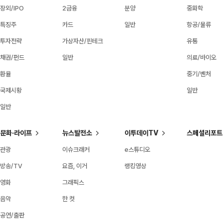
장외/IPO
2금융
분양
중화학
특징주
카드
일반
항공/물류
투자전략
가상자산/핀테크
유통
채권/펀드
일반
의료/바이오
환율
중기/벤처
국제시황
일반
일반
문화·라이프
뉴스발전소
이투데이TV
스페셜리포트
관광
이슈크래커
e스튜디오
방송/TV
요즘, 이거
랭킹영상
영화
그래픽스
음악
한 컷
공연/출판