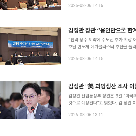
국 일각에 사실관계에 대한 오해가 있
2026-08-06 14:16
밝혔다. 다만 이번 사안이 한미동맹을
김정관 장관 “용인만으론 한
“전력·용수 제약에 수도권 추가 확장 어려워”“중국
호남 반도체 메가클러스터 추진을 둘러
다”며 속도감 있는 사업 추진의 필요성
2026-08-06 14:15
업의 예상보다 빠른 추격을 거론하며 국
김정관 "美 과잉생산 조사 이
김정관 산업통상부 장관은 6일 "미국의
것으로 예상된다"고 밝혔다. 김 장관 이날 서울 프레스센터에서 열린 관훈토론회에서 과잉생산 조사
결과 발표 시기를 묻는 질문에 이같이 말했다. 그는 "미국 당국과 3~4주가량 
2026-08-06 13:11
다"며 "원래 7월 말 발표가 거론됐으