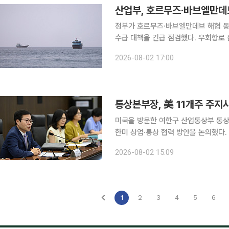
산업부, 호르무즈·바브엘만데
정부가 호르무즈·바브엘만데브 해협 동
수급 대책을 긴급 점검했다. 우회항로 
하기로 했다. 산업통상부에 따르면 김정관 산업부 장관은 이날 프랑크푸르트 현지에서 화상으로 '중
2026-08-02 17:00
동 전쟁 실물경제 긴급 점검 회의'를 
통상본부장, 美 11개주 주지
미국을 방문한 여한구 산업통상부 통상
한미 상업·통상 협력 방안을 논의했다. 산업부는 여 본부장이 지난달 30일부터 이달 1일까지 미국
오클라호마시티에서 열린 2026년도 
2026-08-02 15:09
주지사 등 주요 인사, 업계 관계자들과
1
2
3
4
5
6