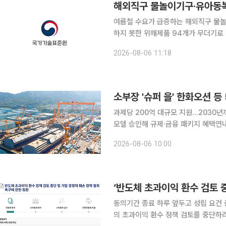
해외직구 물놀이기구·유아동복 
여름철 수요가 급증하는 해외직구 물놀
하지 못한 위해제품 94개가 무더기로 적발돼 국내 유통
목은 대부분이 두께 기준 미달 등으로 적발돼 
2026-08-06 11:18
술표준원(이하 국표원)은 국내 이용자
소부장 '슈퍼 을' 한화오션 등
과제당 200억 대규모 지원...2030
모델 승인해 규제·금융 패키지 혜택연내
비 정부가 글로벌 공급망을 주도할 소재·부품·장비(소부장) 핵심기업인 이른바 '슈퍼 을(乙)' 기업으
2026-08-06 10:00
로 한화오션 등 5곳을 신규 선정하고 
‘반도체 초과이익 환수 검토 
동의기간 종료 하루 앞두고 성립 요건 충족정
의 초과이익 환수 정책 검토를 중단하