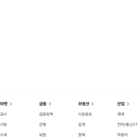
마켓
금융
부동산
산업
공시
금융정책
시장동향
재계
시황
은행
업계
전자/통신/IT
시세
보험
정책
자동차