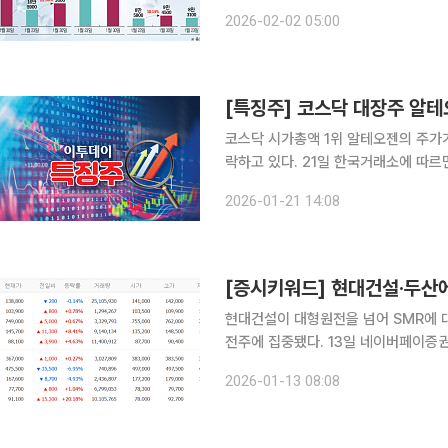
유입에 따른 지수 반등으로 상승했다.
2026-02-02 05:00
단순 반등을 넘어 기업 가치가 재평가
[특징주] 코스닥 대장주 알테
코스닥 시가총액 1위 알테오젠의 주가가
락하고 있다. 21일 한국거래소에 따르면 오후 2시5분 알테오젠은 전 거래일 대비 21.62% 내린 37
만7700원에 거래 중이다. 전날 알테오젠은 글로벌 제약사 GSK의 자회사 테사로(Tesaro)와 약
2026-01-21 14:08
4200억 원 규모의 기술이전 계약을
[증시키워드] 현대건설·두산
현대건설이 대형원전을 넘어 SMR에 
전주에 집중됐다. 13일 네이버페이증권에 따르면 검색 상위 종목은 삼성전자, 디앤디파마텍, SK하
이닉스, 한화오션, 두산에너빌리티, 현대
2026-01-13 08:08
설업계 부진으로 큰 힘을 받지 못했던