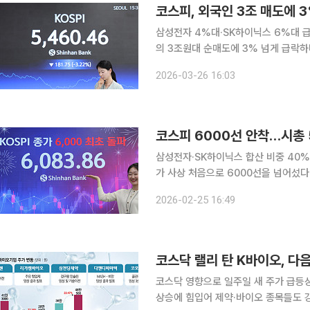
코스피, 외국인 3조 매도에 
삼성전자 4%대·SK하이닉스 6%대 급락알테오젠
의 3조원대 순매도에 3% 넘게 급락하
1507원에 마감하면서 투자심리를 짓눌
2026-03-26 16:03
락했다. 26일 코스피는 전 거래일보다
삼성전자·SK하이닉스 합산 비중 40% 육
가 사상 처음으로 6000선을 넘어섰다
을 돌파하며 시장 체급이 한 단계 올라
2026-02-25 16:49
계 9위권에 진입했다. 2
코스닥 랠리 탄 K바이오, 다음
코스닥 영향으로 일주일 새 주가 급등상승세
상승에 힘입어 제약·바이오 종목들도 