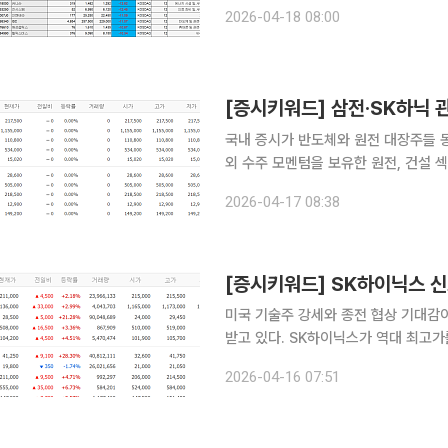
순매도했다. 지수는 가파른 상승 흐름
2026-04-18 08:00
성도 확대되는 모습이다. 특히 보안·소
[증시키워드] 삼전·SK하닉
국내 증시가 반도체와 원전 대장주들 
외 수주 모멘텀을 보유한 원전, 건설
검색창을 뜨겁게 달궜다. 17일 금융투자업계에 따르면 이날 장 시작 전 네이버페이증권 검색 상위
2026-04-17 08:38
종목은 삼성전자, SK하이닉스, 두산에
미국 기술주 강세와 종전 협상 기대감
받고 있다. SK하이닉스가 역대 최고
을 비롯한 건설주가 중동 재건 기대를 
2026-04-16 07:51
속에서도 검