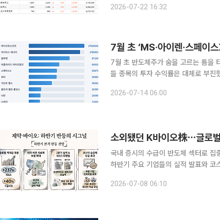
2026-07-22 16:32
이날 코스닥 시장에서는 코스모로보틱
7월 초 ‘MS·아이렌·스페이
7월 초 반도체주가 숨을 고르는 틈을 
들 종목의 투자 수익률은 대체로 부진했던 것으로 나타났다. 14
에 따르면 이달 1일부터 10일까지 국
2026-07-14 06:00
△마이크로소프트 △아이렌 △알파벳
국내 증시의 수급이 반도체 섹터로 집
하반기 주요 기업들의 실적 발표와 코
리며 본격적인 수급 유입과 주가 반등이 기대된다는 분석
2026-07-08 06:10
난달 국내 제약·바이오 업종에는 호재