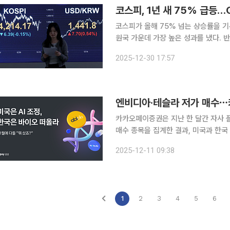
코스피, 1년 새 75% 급등…G
코스피가 올해 75% 넘는 상승률을 기
원국 가운데 가장 높은 성과를 냈다. 
시가 사상 최대 규모로 커졌다. 30일 한국거래소에 따르면 코스피 지수는 연초 2399에서 출발해
2025-12-30 17:57
연말 4214.17로 마감하며 연간 75.
엔비디아·테슬라 저가 매수⋯
카카오페이증권은 지난 한 달간 자사 
매수 종목을 집계한 결과, 미국과 한국
나타났다고 11일 밝혔다. 다만 조정을
2025-12-11 09:38
됐다. 11월 미국 주식 평균 수익률은 3
1
2
3
4
5
6