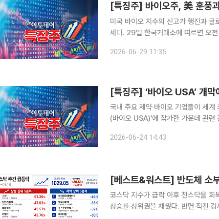
미국 바이오 지수의 신고가 행진과 글
세다. 29일 한국거래소에 따르면 오전 11시 17분 기준 알테오젠은 전 거래일 대비 8.30% 오른 37
만2000원, 삼성바이오로직스는 5.06
2026-06-29 11:35
이오(14.77%), 에이비엘바이오(18.9
국내 주요 제약·바이오 기업들이 세계 
(바이오 USA)'에 참가한 가운데 관련 종목들이 상승세다. 24일
분 기준 삼성바이오로직스는 전 거래일 대
2026-06-24 14:43
른 17만2800원에 거래 중이다. 알테
코스닥 지수가 급락 이후 천스닥을 회
상승률 상위권을 채웠다. 반면 직전 강
슈가 겹치며 하락 폭이 확대됐다. 13일 한국거래소에 따르면 이번 주(8~12일) 코스닥 지수는 전주