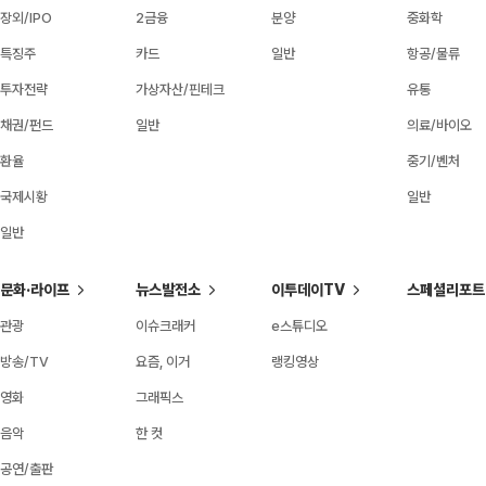
장외/IPO
2금융
분양
중화학
특징주
카드
일반
항공/물류
투자전략
가상자산/핀테크
유통
채권/펀드
일반
의료/바이오
환율
중기/벤처
국제시황
일반
일반
문화·라이프
뉴스발전소
이투데이TV
스페셜리포트
관광
이슈크래커
e스튜디오
방송/TV
요즘, 이거
랭킹영상
영화
그래픽스
음악
한 컷
공연/출판