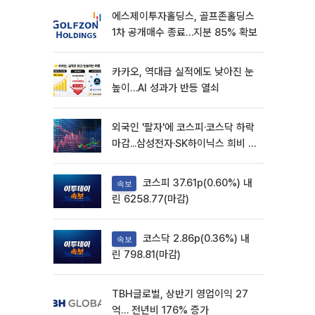
에스제이투자홀딩스, 골프존홀딩스
1차 공개매수 종료…지분 85% 확보
카카오, 역대급 실적에도 낮아진 눈
높이…AI 성과가 반등 열쇠
외국인 '팔자'에 코스피·코스닥 하락
마감...삼성전자·SK하이닉스 희비 갈
려
코스피 37.61p(0.60%) 내
속보
린 6258.77(마감)
코스닥 2.86p(0.36%) 내
속보
린 798.81(마감)
TBH글로벌, 상반기 영업이익 27
억… 전년비 176% 증가