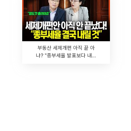
부동산 세제개편 아직 끝 아
냐? "종부세율 발표보다 내릴
것" 장기거주·양도세 전망 I 집
땅지성 I 김인만, 진미윤