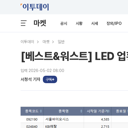
마켓
공시
시황
시세
장외/IPO
이투데이
마켓
일반
[베스트&워스트] LED 
입력 2026-05-02 08:00
서청석 기자
구독