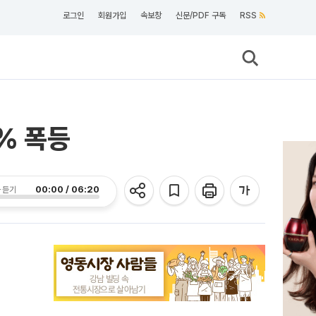
로그인
회원가입
속보창
신문/PDF 구독
RSS
% 폭등
00:00 / 06:20
 듣기