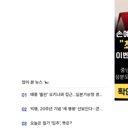
많이 본 뉴스
태풍 '돌핀' 오키나와 접근…일본기상청 경로 업데이트
01
빅뱅, 20주년 기념 '새 뱅봉' 선보인다⋯콘서트 앞두고 팝업 개최
02
오늘은 절기 '입추', 뜻은?
03