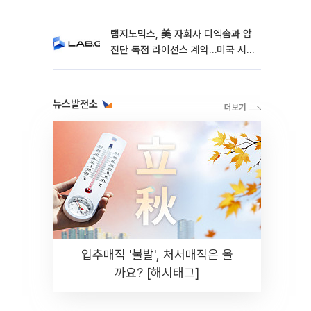
랩지노믹스, 美 자회사 디엑솜과 암
진단 독점 라이선스 계약…미국 시
장 공략 가속
뉴스발전소
입추매직 '불발', 처서매직은 올
까요? [해시태그]