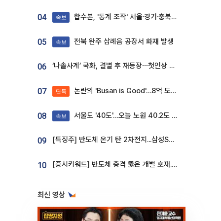
합수본, '통계 조작' 서울·경기·충북 선관위 등 추가 압수수색
04
속보
전북 완주 삼례읍 공장서 화재 발생
05
속보
‘나솔사계’ 국화, 결별 후 재등장⋯첫인상 투표 휩쓸고 ‘인기녀’ 등극
06
논란의 'Busan is Good'…8억 도시브랜드, 용산 대통령실 CI 업체가 수행
07
단독
서울도 '40도'…오늘 노원 40.2도 기록
08
속보
[특징주] 반도체 온기 탄 2차전지...삼성SDI, 장 초반 7% 넘게 껑충
09
[증시키워드] 반도체 충격 뚫은 개별 호재...포스코퓨처엠·에코프로·한화솔루션 '눈길'
10
최신 영상