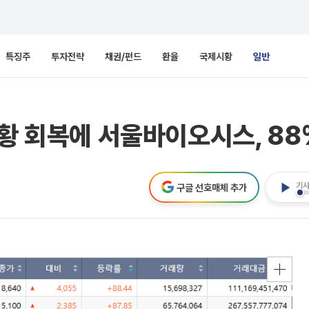
특징주
투자전략
채권/펀드
환율
국제시황
일반
업황 회복에 서울바이오시스, 88
기사
구글 선호매체 추가