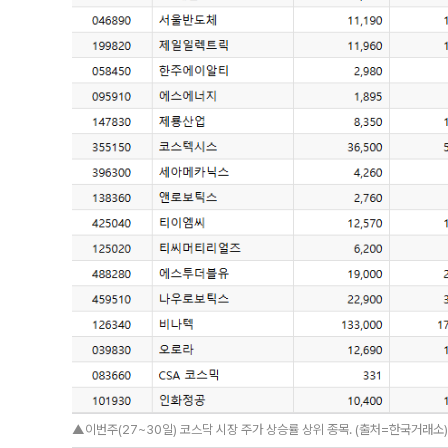
▲이번주(27~30일) 코스닥 시장 주가 상승률 상위 종목. (출처=한국거래소)