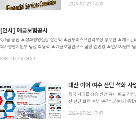
2026-07-23 14:00
업 원료 확보가 경제안보 과제로 떠오
[인사] 예금보험공사
◇1급 승진 ▲성과경영실장 장은익 ▲금투리스크관리부장 황우진 ▲재무관리부장 최지만 ◇2급 승진 ▲기획조정부
회사경영지원부 팀장 최용석 ▲예금보험연구소 팀장 김민경 ▲인사지원부 팀장 김대의 ◇3급 승진 ▲김은애 ▲김지수
기 ▲정원식 ▲최주영 ▲하성규 ◇4급 승진 ▲고혜빈 ▲김송
2026-07-23 09:39
중국 자급률 상승·환경 규제 파고 직면
산 산단 합류 여부 ‘촉각’…하반기 종합대책 ‘부활 분수령 대산에
대규모 사업재편이 본격화된다. 여천N
2026-07-22 17:47
원 규모의 자구안을 시행하고, 정부도 