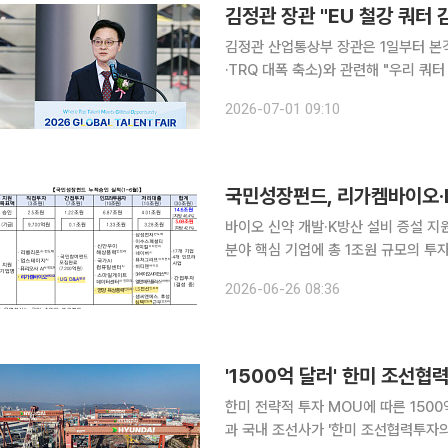
김정관 장관 "EU 철강 쿼터 
김정관 산업통상부 장관은 1일부터 본격
·TRQ 대폭 축소)와 관련해 "우리 쿼
에 든든한 버팀목이 되도록 전폭적으로 지원하겠다"고 밝혔다
2026-07-01 09:10
사에서 열린 철강업계 긴급 간담회에서 
국민성장펀드, 리가켐바이오·L
바이오 신약 개발·K방산 설비 증설 지원…누적 승인액 
분야 핵심 기업에 총 1조원 규모의 투
미래 성장동력을 확보하겠다는 취지다. 금융위원회는 최근 열린 국민성장펀드 기금운용심의회
2026-06-26 08:36
리가켐바이오사이언스에 대한 5000억
'1500억 달러' 한미 조선협
한미 전략적 투자 MOU에 따른 15
과 국내 조선사가 '한미 조선협력투자의 