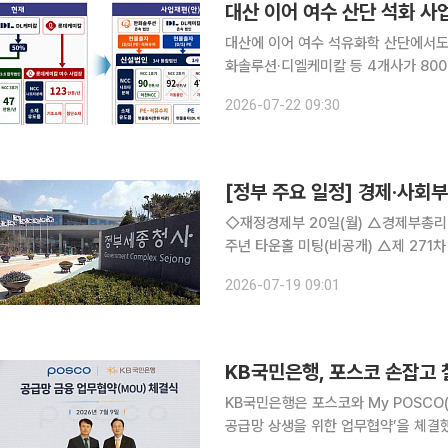
대산 이어 여수 산단 석화 사
대산에 이어 여수 석유화학 산단에서도
화솔루션·디엘케미칼 등 4개사가 800
지원해 139만톤 규모의 범용 설비를 걷어내
2026-07-22 09:30
20일 여천엔씨씨, 롯데케미칼, 한화솔
[정부 주요 일정] 경제·사회부처
◇재정경제부 20일(월) △경제부총리 08:45 대외경제장관회의(세종청사), 13:30 부총리 취임 1
주년 타운홀 미팅(비공개) △제 271차 대외경제장관회의 개최 △확대간부회의 개최 21일(화) △경
제부총리 10:00 국무회의(청와대) △재경부 1차관 14:00 대한민국 전략경제 포럼 Part II(서울 롯
2026-07-19 09:01
데호텔) △재경부 2차관 14:
KB국민은행, 포스코 손잡고
KB국민은행은 포스코와 My POSCO
공급망 상생을 위한 업무협약’을 체결했다고 9일 밝혔다. 이날 서