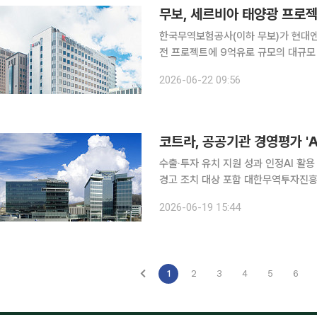
무보, 세르비아 태양광 프로
한국무역보험공사(이하 무보)가 현대엔
전 프로젝트에 9억유로 규모의 대규모
진출에 든든한 지원군으로 나섰다. 무보는 22일 현대엔지니어링 등이 참여하는 세르비아 태양광 발
2026-06-22 09:56
수출·투자 유치 지원 성과 인정AI 활
경고 조치 대상 포함 대한무역투자진흥공사(KOTRA·코트라)가 정부의 2025년도 공공기관 경영평
가에서 우수(A) 등급을 획득했다. 기
2026-06-19 15:44
경
1
2
3
4
5
6