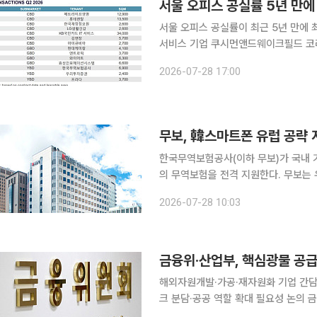
서울 오피스 공실률 5년 만
서울 오피스 공실률이 최근 5년 만에 최고 수준을
서비스 기업 쿠시먼앤드웨이크필드 코리아
따르면 서울 A급 오피스 시장의 전체 공
2026-07-28 17:00
했다고 밝혔다. 이는 2021년 3분
무보, 韓스마트폰 유럽 공략
한국무역보험공사(이하 무보)가 국내 
의 무역보험을 전격 지원한다. 무보는 우리 기업의 유럽 스마트폰 시장 점유율 확대를 돕기 위해 1억
달러(약 8000만 유로) 규모의 무역보험 지원에 나선
2026-07-28 10:03
신사가 삼성전자의 모바일 단말기 구매
금융위·산업부, 핵심광물 공
해외자원개발·가공·재자원화 기업 간
크 분담·공공 역할 확대 필요성 논의 금융당국과 산업당국이 핵심광물 공급망 안정화를 위해 해외자
원개발, 정·제련, 소재가공, 재자원화 