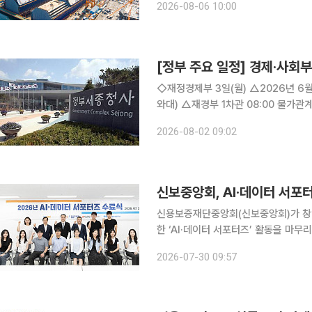
2026-08-06 10:00
로 한화오션 등 5곳을 신규 선정하고 
[정부 주요 일정] 경제·사회부처
◇재정경제부 3일(월) △2026년 6월 온라인쇼핑동향 4일(화) △경제부총리 10:00 국무회의(청
와대) △재경부 1차관 08:00 물가관계차관회의(비공개) △2026년 7월 소비자물가동향 △제72
차 물가관계차관회의 개최 5일(수) △2026년 5월 경제활동인구조사 고령층 부가 조사 결과 6일
2026-08-02 09:02
(목) △경제부총리 08:00 비상경제
신보중앙회, AI·데이터 서포
신용보증재단중앙회(신보중앙회)가 창
한 ‘AI·데이터 서포터즈’ 활동을 마무리했다고 30일 밝혔다. 
생이 공공데이터를 활용해 콘텐츠를 제
2026-07-30 09:57