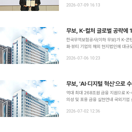
약식에는 이희근 포스코 대표이사, 이환
2026-07-09 16:13
협약은 올해 3월 KB국민은행이 포스코
무보, K-컬처 글로벌 공략에 
한국무역보험공사(이하 무보)가 K-콘
화·뷰티 기업의 해외 현지법인에 대규모 운전자금을 지원한다
산업에 집중됐던 중장기 금융지원의 
2026-07-06 10:23
평가다. 무보는 글로벌 지식재산권
무보, 'AI·디지털 혁신'으로
역대 최대 268조원 금융 지원으로 K
의성 및 포용 금융 실현연내 국외기업 
무역보험공사(이하 무보)가 ‘인공지능(
2026-07-02 12:36
을 견인하며 공공기관 경영실적평가에서