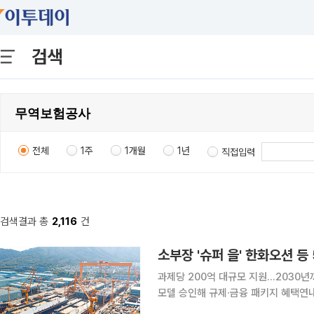
검색
전체
1주
1개월
1년
직접입력
검색결과 총
2,116
건
소부장 '슈퍼 을' 한화오션 등
과제당 200억 대규모 지원...2030
모델 승인해 규제·금융 패키지 혜택연내
비 정부가 글로벌 공급망을 주도할 소재·부품·장비(소부장) 핵심기업인 이른바 '슈퍼 을(乙)' 기업으