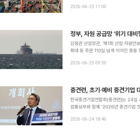
정경제부에 따르면 이날 오전 서울 
2026-06-25 11:00
한국산업은행, 한국무역보험공사, 한
정부, 자원 공급망 '위기 대
김정관 산업장관, '제1회 산업·자원안보 전략회의' 주재자원안보 자문단 발족⋯도입선 다변화·비축
확대 등 주문 110일 넘게 이어진 중동 전쟁을 계기로 정부가 산업 및 에너지 자원 공급망의 패러다임
을 쇄신한다. 기존 효율성 중심의 '적시 공급' 체계에서 벗어나 비상사태를 가정한 '위기 대비' 체계로
2026-06-25 09:30
전환하고, 다음 달 중 국가 차원의 중
중견련, 초기·예비 중견기업 대
한국중견기업연합회(중견련)는 24일
업통상부와 함께 ‘2026년 중견기업 첫걸음 지원
정책 설명회는 2022년 시작된 행사
2026-06-24 18:46
지원 정책과 사업을 공유하고, 애로 