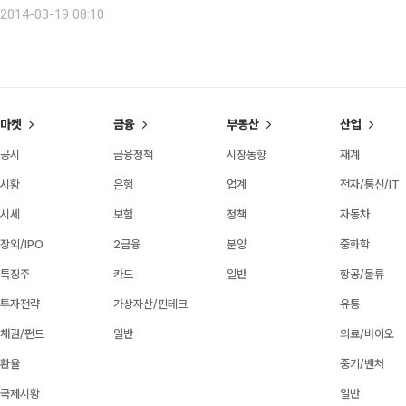
2014-03-19 08:10
마켓
금융
부동산
산업
공시
금융정책
시장동향
재계
시황
은행
업계
전자/통신/IT
시세
보험
정책
자동차
장외/IPO
2금융
분양
중화학
특징주
카드
일반
항공/물류
투자전략
가상자산/핀테크
유통
채권/펀드
일반
의료/바이오
환율
중기/벤처
국제시황
일반