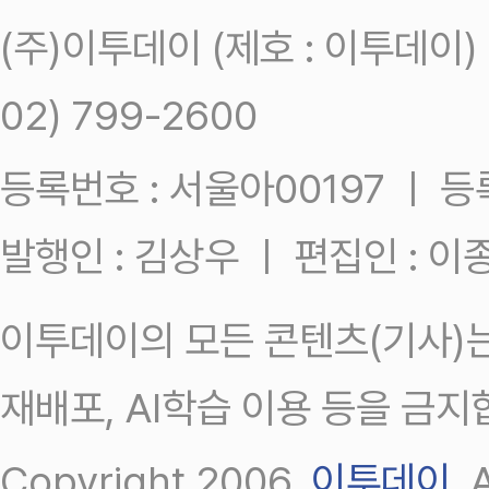
(주)이투데이 (제호 : 이투데이
02) 799-2600
등록번호 : 서울아00197 ㅣ 등록일
발행인 : 김상우 ㅣ 편집인 : 
이투데이의 모든 콘텐츠(기사)는
재배포, AI학습 이용 등을 금지
Copyright 2006.
이투데이
.