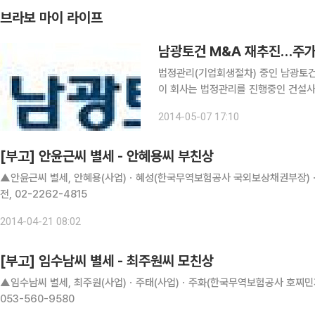
브라보 마이 라이프
남광토건 M&A 재추진…주가
법정관리(기업회생절차) 중인 남광토건
이 회사는 법정관리를 진행중인 건설사
등하고 있어 주목된다. 남광토건은 2012년 12월 인가 받은 회생계획의 채권 출자전환이 대부분 완
2014-05-07 17:10
료됨에 따라 서울중앙지방법원의 허가를
[부고] 안윤근씨 별세 - 안혜용씨 부친상
▲안윤근씨 별세, 안혜용(사업)ㆍ혜성(한국무역보험공사 국외보상채권부장)ㆍ
전, 02-2262-4815
2014-04-21 08:02
[부고] 임수남씨 별세 - 최주원씨 모친상
▲임수남씨 별세, 최주원(사업)ㆍ주태(사업)ㆍ주화(한국무역보험공사 호찌민지사
053-560-9580