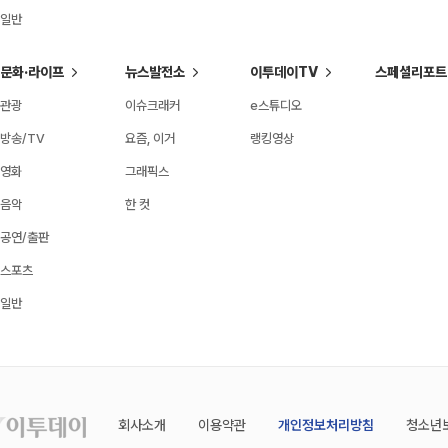
일반
문화·라이프
뉴스발전소
이투데이TV
스페셜리포트
관광
이슈크래커
e스튜디오
방송/TV
요즘, 이거
랭킹영상
영화
그래픽스
음악
한 컷
공연/출판
스포츠
일반
회사소개
이용약관
개인정보처리방침
청소년