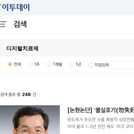
검색
전체
1주
1개월
1년
직접입력
검색결과 총
248
건
[논현논단] ‘물실호기(勿失好
반도체가 주도한 수출 폭발적 성장전통
아야 불과 1~2년 전만 해도 ‘피크 코리아’ 담론이 팽배했었다. 국내총생산(GDP) 증가율이
2023~2025년 중 각각 1.5%, 2.