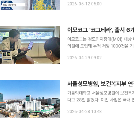
2026-05-12 05:00
신설했다. 핵심 과제인 비만치료제의 
이모코그 ‘코그테라’, 출시 6
이모코그는 경도인지장애(MCI) 대상 
의원에 도입돼 누적 처방 1000건을 기록했다고 29일 밝혔
적응증 디지털 치료기기로 전문의 처방
2026-04-29 09:02
난해 5월 식품의약품안전처 허가를 획득
서울성모병원, 보건복지부 
가톨릭대학교 서울성모병원이 보건복지
다고 28일 밝혔다. 이번 사업은 국내 연구중심병원이 기초·중개연구를 넘어 임상 전환과 기술사업
화까지 연결하는 성과 중심 연구체계
2026-04-28 10:48
융합·협력 연구부장(로봇수술센터장)을 중