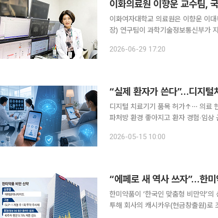
이화의료원 이향운 교수팀, 국
이화여자대학교 의료원은 이향운 이대
장) 연구팀이 과학기술정보통신부가 지원하
지·정서 교차모달 차세대 파운데이션 모
2026-06-29 17:20
일 밝혔다. 이번 과제는 올해 4월
디지털 치료기기 품목 허가↑⋯ 의료 현
파처방 환경 좋아지고 환자 경험‧임상 근거 축적 이유 국내 디지털 치료기
를 넘어 실제 의료현장 처방 단계로 
2026-05-15 10:00
영역을 중심으로 처방 사례가 늘어나면
“에페로 새 역사 쓰자”…한미
한미약품이 ‘한국인 맞춤형 비만약’의 
투해 회사의 캐시카우(현금창출원)로 조
단 구상이다. 11일 업계에 따르면 한미약품은 이달 초 대대적인 조직 개편을 통해 ‘혁신성장부문’을