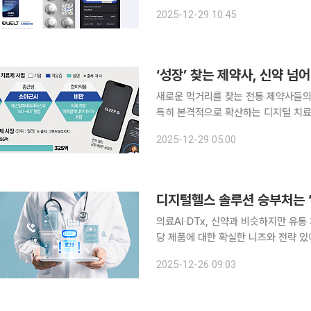
‘졸립지(ZolipZ)’에 해당 개념을 적
2025-12-29 10:45
AI 융합의약품은 의약품의 화학적 성
‘성장’ 찾는 제약사, 신약 넘어
새로운 먹거리를 찾는 전통 제약사들의
특히 본격적으로 확산하는 디지털 치료제(Di
고 있다. 28일 관련 업계에 따르면 디지털 치료제는 의학적 근거를 기반으로 개발한 소프트웨어를
2025-12-29 05:00
통해 질병을 예방·관리하거나 치료 효
디지털헬스 솔루션 승부처는 
의료AI‧DTx, 신약과 비슷하지만 유
당 제품에 대한 확실한 니즈와 전략 있어야 최근 의료 인공지능(AI)과 디지털치료제 등
케어 솔루션이 속속 시장에 진입하고 
2025-12-26 09:03
도입이 쉽지 않다. 이 시장에서 성패를