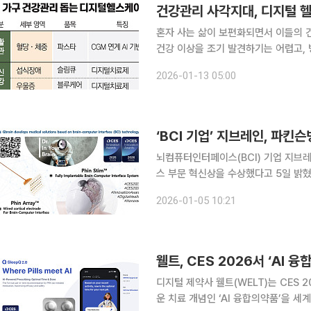
건강관리 사각지대, 디지털 헬
혼자 사는 삶이 보편화되면서 이들의 
건강 이상을 조기 발견하기는 어렵고,
수록 각별한 관리가 요구된다. 12일 국가데이터처에 따르면 규칙적인 운동, 적정 수면 등을 포함한 1
2026-01-13 05:00
인가구의 건강관리 실천율은 전체 인구
‘BCI 기업’ 지브레인, 파킨
뇌컴퓨터인터페이스(BCI) 기업 지브레인
스 부문 혁신상을 수상했다고 5일 밝혔다. 지난
‘핀스팀 포 파킨슨(Phin Stim™ for 
2026-01-05 10:21
피질 모니터링 및 자극 시스템이
웰트, CES 2026서 ‘AI 
디지털 제약사 웰트(WELT)는 CES 
운 치료 개념인 ‘AI 융합의약품’을 세계 최초 공개