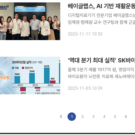
베이글랩스, AI 기반 재활운동
디지털치료기기 전문기업 베이글랩스는
임재영·범재원 교수 연구팀과 함께 근골
하기 위한 연구자 주도 임상시험에 본격 착수했다고 11일
2025-11-11 10:53
이오산업기술개발사업 지원으로 수행되
올해 3분기 매출 1917억 원, 영업이익
바이오팜이 뇌전증 치료제 세노바메이트
힘입어 역대 분기 최대 매출을 기록하며
2025-11-05 10:39
트가 국산 41호 신약으로 국내 허가를
1
2
3
4
5
6