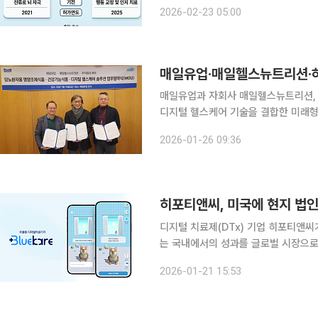
우울제 중심의 약물 치료에 더해 전자
2026-02-23 05:00
반 치료가 가능하고 약물 부작용 부담
매일유업‧매일헬스뉴트리션‧하
매일유업과 자회사 매일헬스뉴트리션, 그
디지털 헬스케어 기술을 결합한 미래형
다고 26일 밝혔다. 이번 협약을 통해 매일유업과 매일헬스뉴트리션이 보유한 과학적인 영양 설계
2026-01-26 09:36
역량에 하이의 인공지능(AI) 및 데이
히포티앤씨, 미국에 현지 법
디지털 치료제(DTx) 기업 히포티앤씨가 세
는 국내에서의 성과를 글로벌 시장으로 
USA, LLC’ 설립을 완료하고 본격적인 운영에 들어
2026-01-21 15:53
증 디지털 치료제 '블루케어'를 개발해