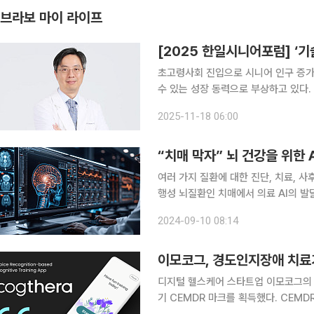
브라보 마이 라이프
[2025 한일시니어포럼] ‘
초고령사회 진입으로 시니어 인구 증가
수 있는 성장 동력으로 부상하고 있다
11일 서울 강남 웨스틴서울파르나스 호
2025-11-18 06:00
는 주요 연사들을 미리 만나, 한일 시
“치매 막자” 뇌 건강을 위한 
여러 가지 질환에 대한 진단, 치료, 사
행성 뇌질환인 치매에서 의료 AI의 발달은
털 바이오마커를 통해 치매를 진단하는 
2024-09-10 08:14
매는 퇴행성 뇌질환으로 60세 이상 고
이모코그, 경도인지장애 치료기
디지털 헬스케어 스타트업 이모코그의 인
기 CEMDR 마크를 획득했다. CEMDR(Medical Device Regulation)은 유럽 시장으로 제품을