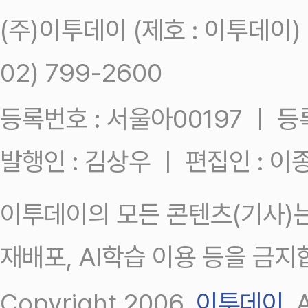
(주)이투데이 (제호 : 이투데이
02) 799-2600
등록번호 : 서울아00197 ㅣ 등록일
발행인 : 김상우 ㅣ 편집인 : 
이투데이의 모든 콘텐츠(기사)는
재배포, AI학습 이용 등을 금지
Copyright 2006.
이투데이
.