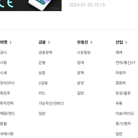
수출하려면 반드시 준수해야 하는 국제 규정이다. 이번 마크 획득은 
2024-01-03 10:15
‘Cogthera GmbH’를 통해
마켓
금융
부동산
산업
공시
금융정책
시장동향
재계
시황
은행
업계
전자/통신/IT
시세
보험
정책
자동차
장외/IPO
2금융
분양
중화학
특징주
카드
일반
항공/물류
투자전략
가상자산/핀테크
유통
채권/펀드
일반
의료/바이오
환율
중기/벤처
국제시황
일반