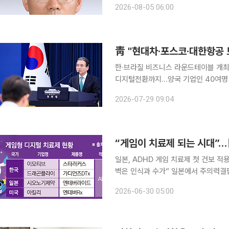
2026-08-05 06:00
속한 고령화와 세계 최저 출산율, 생산
한·브라질 비즈니스 라운드테이블 개최
디지털전환까지…양국 기업인 40여명 참석 현대자동차와 포스코, 대한항공 등 한국 
브라질 정부와 기업인들 앞에서 그린수소
2026-07-29 09:04
력 청사진을 제시했다.
“게임이 치료제 되는 시대”…
일본, ADHD 게임 치료제 첫 건보
벽은 인식과 수가” 일본에서 주의력결핍과잉행동장애(ADHD) 아동을 위한 게임형 디지털 치료제가
건강보험 적용을 받으며 상용화에 성공
2026-06-30 05:00
의약국(FDA) 승인을 받았다. 글로벌