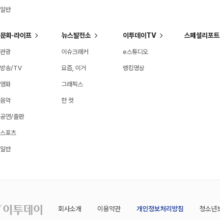
일반
문화·라이프
뉴스발전소
이투데이TV
스페셜리포트
관광
이슈크래커
e스튜디오
방송/TV
요즘, 이거
랭킹영상
영화
그래픽스
음악
한 컷
공연/출판
스포츠
일반
회사소개
이용약관
개인정보처리방침
청소년