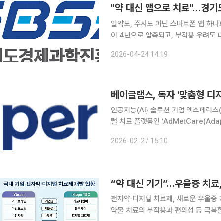
"약 대신 앱으로 치료"…경기
알약도, 주사도 아닌 스마트폰 앱 하나
이 4년으로 압축되고, 부작용 우려도 
는 가운데, 경기도가 이 시장의 주도권을 잡기 
2026-04-24 14:19
(경과원)은 24일 '디지털치료제(DTx
인공지능(AI) 솔루션 기업 엑스페릭스
털 치료 플랫폼인 ‘AdMetCare(Adap
화와 글로벌 기술수출(LO)에 시동을 걸었다고 27일 밝혔다. 
2026-02-27 15:10
식단, 운동, 약물 복용을 최적화해
“약 대신 기기”…우울증 치료
전자약·디지털 치료제, 새로운 우울증
약물 치료의 부작용과 편의성 등 극복할 치료법 우울증 치료 패러다임이 빠르게