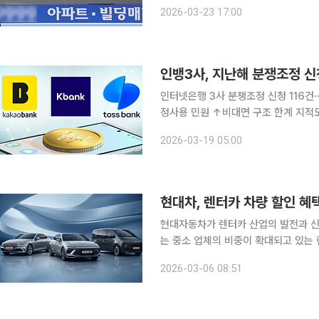
효과는 제한적일 수 있다는 분석이 나온
2026-03-23 17:00
업자 물량은 주로 비아파트여서 시장이
인뱅3사, 지난해 분쟁조정 신
인터넷은행 3사 분쟁조정 신청 116건
정사용 민원 ↑비대면 구조 한계 지적도⋯“소비자
신청이 증가하면서 분쟁 규모가 사상 
2026-03-19 05:00
상품 이해 부족과 설명 책임 논란이 
현대차, 렌터카 차량 할인 혜
현대자동차가 렌터카 산업의 발전과 신규·중
는 중소 업체의 비중이 확대되고 있는 
할인 대상 차종 및 금액 확대 △렌터카
2026-03-06 08:51
차 구매 시 다양한 혜택을 제공하는 ‘