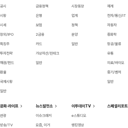
공시
금융정책
시장동향
재계
시황
은행
업계
전자/통신/IT
시세
보험
정책
자동차
장외/IPO
2금융
분양
중화학
특징주
카드
일반
항공/물류
투자전략
가상자산/핀테크
유통
채권/펀드
일반
의료/바이오
환율
중기/벤처
국제시황
일반
일반
문화·라이프
뉴스발전소
이투데이TV
스페셜리포트
관광
이슈크래커
e스튜디오
방송/TV
요즘, 이거
랭킹영상