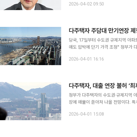
2026-04-02 09:50
전월세 문제가 상당히 심각하다고 인정
다주택자 주담대 만기연장 제
당국, 17일부터 수도권 규제지역 아
매도 압박에 단기 가격 조정" 정부가 다주택자들의 아파트 주택담보대출 만기연장을 막으면서 대출
만기 연장이나 대환으로 버티던 다주택
2026-04-01 16:16
나온다. 1일 금융당국은 이날 발
다주택자, 대출 연장 불허 ‘최
정부가 다주택자의 수도권·규제지역 아
장에 매물이 쏟아져 나올 전망이다. 특
될 것으로 예상된다. 다만 대출 규제
2026-04-01 15:08