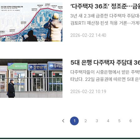
‘다주택자 36조’ 정조준⋯금
3년 새 2.3배 급증한 다주택자 주담
검토RTI 재산정·핀셋 적용 거론⋯가계부채 관리 강도 ↑ 금융당국
출 만기 연장을 제한하는 쪽으로 가닥을
2026-02-22 14:40
를 넓히면서 다주택자 대출 총량을 줄
5대 은행 다주택자 주담대 3
다주택자들이 시중은행에서 받은 주택담
타났다. 22일 금융권에 따르면 5대 은행(KB국민·신한·하나·우리·NH농협)의 다주택자(2주택 이상
보유한 개인) 주담대 잔액은 1월 말 기준
2026-02-22 10:19
8565억원과 비교하면 약 130% 증가
1
2
3
4
5
6