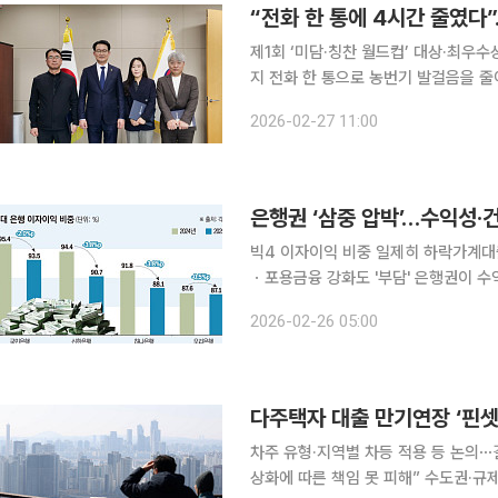
“전화 한 통에 4시간 줄였다
제1회 ‘미담·칭찬 월드컵’ 대상·최우
지 전화 한 통으로 농번기 발걸음을 줄이고, 가축분뇨를 발전 연료로 바꾸며, 심야 현장에서 생명을
지켜낸 공직자들이 ‘미담행정’의 주인
2026-02-27 11:00
장을 바꾼 사례들이 공식 포상으로 이어
은행권 ‘삼중 압박’…수익성·
빅4 이자이익 비중 일제히 하락가계대출
ㆍ포용금융 강화도 '부담' 은행권이 수익성·건전성·공공성이라는 세 갈래 압박에 동시에 직면했다.
가계대출 총량 규제로 성장 둔화 국면
2026-02-26 05:00
다. 연체율도 10년만에 최고 수준으
다주택자 대출 만기연장 ‘핀셋
차주 유형·지역별 차등 적용 등 논의
상화에 따른 책임 못 피해” 수도권·규제지역 내 아파트를 보유한 다주택자들의 대출 만기 연장을 원