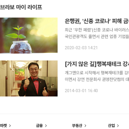
브라보 마이 라이프
은행권, '신종 코로나' 피해 
최근 ‘우한 폐렴’(신종 코로나 바이러
국인관광객도 줄면서 관련 업종 기업들
종은 여행, 숙박, 음식점 등으로 해당
2020-02-03 14:21
·KB국민·KEB하나·우리은행 등 국내
[가지 않은 길]행복재테크 강
개그맨으로 시작해서 행복재테크를 강의
이면서 강연 전문회사 권영찬닷컴의 
교 상담코칭 대학원에 다니는 학생…. 
2014-03-01 16:40
마켓
금융
부동산
산업