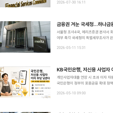
2026-07-30 16:11
금융권 겨눈 국세청…하나금
서울청 조사4국, 메리츠증권 본사서 
여부 촉각 국세청의 특별세무조사가 은행권에 이어 증권업계로 번지고 있다. 하나금융지주와 하나
은행에 대한 비정기 세무조사에 착수한
2026-05-11 15:31
KB국민은행, 저신용 사업자
개인사업자대출 연장 시 초과 이자 자동
국민은행이 정부의 포용금융 확대 정책
기적으로 낮추는 지원 프로그램을 전격
2026-05-10 09:00
환에 직접 투입하는 방식을 도입해 소