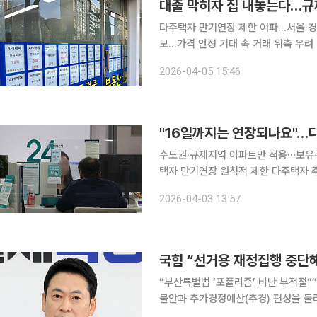
다주택자 만기연장 제한 여파…서울·경
모…가격 안정 기대 속 거래 위축 우려 다주택자 주택담보대출 만기 연장 제한 조치가 시행되면서 수
도권 규제지역을 중심으로 매물이 시장
2026-04-05 15:46
을 감당하기 어려운 차주들이 주택을 
"16일까지는 연장되나요"…다
수도권·규제지역 아파트만 적용⋯보유주
택자 만기연장 원칙적 제한 다주택자 주택담보대출 규제가 오는 17일부터 시행되면서 은행 창구에
관련 문의가 몰리고 있다. 시행일 전후
2026-04-03 13:57
파트로 한정되면서 차주들은 본인의 
국힘 “선거용 재정집행 중단
“부산특별법 ‘포퓰리즘’ 비난 부적절”“26조 추경, 
불안과 추가경정예산(추경) 편성을 둘러
행을 중단해야 한다”고 비판했다. 장동혁 대표는 이날 국회 최고위원회의에서 “어제 국토부 장관이