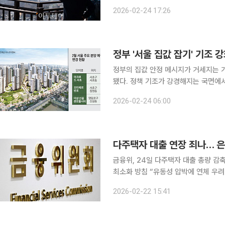
칙적으로 제한하는 방안이 본격적으로 
2026-02-24 17:26
행을 비판하는 가운데 금융당국도 규제
정부 '서울 집값 잡기' 기조
정부의 집값 안정 메시지가 거세지는 
됐다. 정책 기조가 강경해지는 국면에
이 눈치 보기에 들어간 모습이다. 잇따
2026-02-24 06:00
다주택자 대출 연장 죄나… 은
금융위, 24일 다주택자 대출 총량 감
최소화 방침 “유동성 압박에 연체 우려⋯전·월세 시장 
대출 만기 연장을 제한하는 방안을 검
2026-02-22 15:41
총량 관리 취지에는 공감하지만 적용 