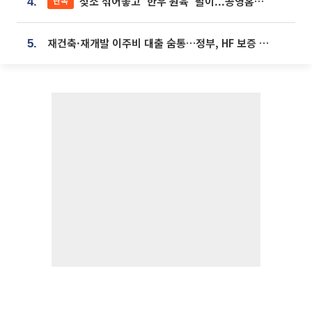
젖소 섞어놓고 ‘한우 원육’ 팔이...공영홈쇼핑 표기·검증 구멍
단독
4.
재건축·재개발 이주비 대출 숨통…정부, HF 보증 신설 추진
5.