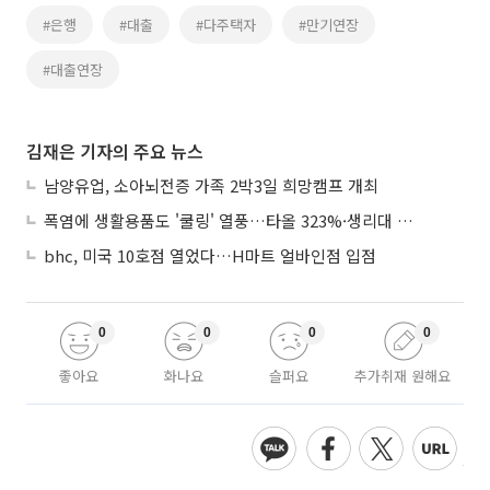
#은행
#대출
#다주택자
#만기연장
#대출연장
김재은 기자의 주요 뉴스
남양유업, 소아뇌전증 가족 2박3일 희망캠프 개최
폭염에 생활용품도 '쿨링' 열풍…타올 323%·생리대 450% 판매 급증
bhc, 미국 10호점 열었다…H마트 얼바인점 입점
0
0
0
0
좋아요
화나요
슬퍼요
추가취재 원해요