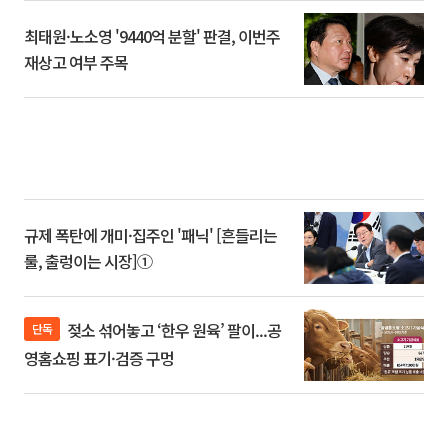
최태원·노소영 '9440억 분할' 판결, 이번주
재상고 여부 주목
규제 폭탄에 개미·집주인 '패닉' [흔들리는
룰, 출렁이는 시장]①
젖소 섞어놓고 ‘한우 원육’ 팔이...공
단독
영홈쇼핑 표기·검증 구멍