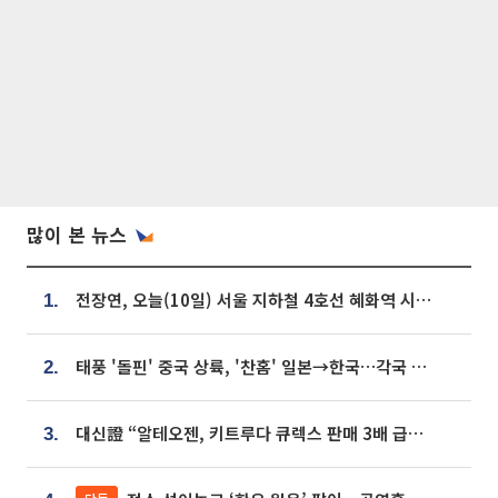
많이 본 뉴스
전장연, 오늘(10일) 서울 지하철 4호선 혜화역 시위…1호선 용산역 무정차
1.
태풍 '돌핀' 중국 상륙, '찬홈' 일본→한국…각국 기상청 예상 경로는?
2.
대신證 “알테오젠, 키트루다 큐렉스 판매 3배 급증…목표가 41만원 상향”
3.