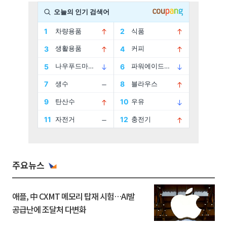
주요뉴스
애플, 中 CXMT 메모리 탑재 시험…AI발
공급난에 조달처 다변화