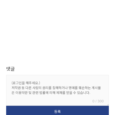
댓글
0 / 300