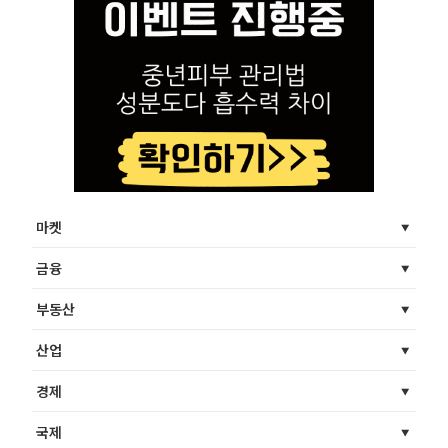
마켓
금융
부동산
산업
경제
국제