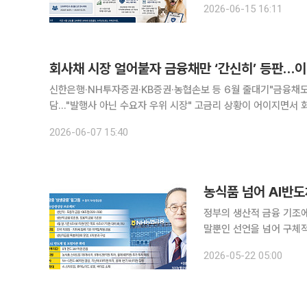
2026-06-15 16:11
세가 둔화한 측면도 있으나
회사채 시장 얼어붙자 금융채만 ‘간신히’ 등판…이
신한은행·NH투자증권·KB증권·농협손보 등 6월 줄대기"금융채도
담…"발행사 아닌 수요자 우위 시장" 고금리 상황이 어이지면서 회사채 발행 물량이 급감한 가운데 금융사들이 이달 공모채 시장에 잇달아
등판한다. 일반 회사채는 발행 여건이 급격히 악화된 반면, 은행·
2026-06-07 15:40
정부의 생산적 금융 기조
말뿐인 선언을 넘어 구체적
중심의 수익 구조를 기업
2026-05-22 05:00
어질지 주목된다. 이투데이