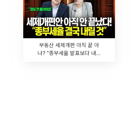
부동산 세제개편 아직 끝 아
냐? "종부세율 발표보다 내릴
것" 장기거주·양도세 전망 I 집
땅지성 I 김인만, 진미윤