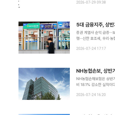
2026-07-29 09:38
문기업 이나인페이에 이어
5대 금융지주, 상반
증권 계열사 순익 급증⋯
행⋯신한 호조세, 우리·농협 역성장 5대 금융지주가 올해 상반기 13조
증시 호황 영향으로 증권
2026-07-24 17:17
다. 24일 금융권에 따르
NH농협손보, 상반기
NH농협손해보험은 상반기 
비 18.1% 감소한 실적이다. 순이익 변동에는 보험금 예실차 개선과 신계약 확대에 힘입어 
은 증가했으나 금리 상승
2026-07-24 16:20