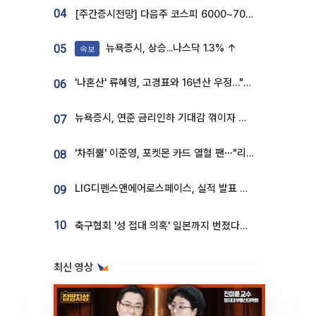
04
[주간증시전망] 다음주 코스피 6000~7000⋯“外人 수급은 정책이 변수”
뉴욕증시, 상승...나스닥 1.3% ↑
05
속보
'나혼산' 류혜영, 고경표와 16년산 우정…"자취방서 부모님과 마주쳐"
06
뉴욕증시, 연준 금리인하 기대감 꺾이자 상승...S&P500 사상 최고치 [종합]
07
'차쥐뿔' 이준영, 포켓몬 카드 열혈 팬⋯"리셀러 처단할 것"
08
LIG디펜스앤에어로스페이스, 실적 발표 후 급락→반등⋯증권가 “28년까지 튼튼”
09
10
축구협회 '성 접대 의혹' 일본까지 번졌다…日 심판 실명 공개
최신 영상