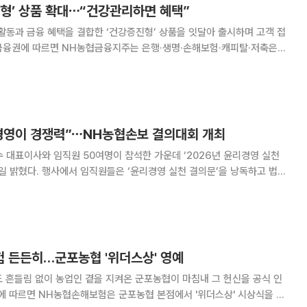
진형’ 상품 확대⋯“건강관리하면 혜택”
동과 금융 혜택을 결합한 ‘건강증진형’ 상품을 잇달아 출시하며 고객 접
건강증진형 상품 라인업을 순차적으로 선보일 계획이다. 금연, 운동, 사회
리 실천 여부에 따라 보험료 할인이나
경영이 경쟁력”⋯NH농협손보 결의대회 개최
대표이사와 임직원 50여명이 참석한 가운데 ‘2026년 윤리경영 실천
실천 결의문’을 낭독하고 법규
다는 뜻을 밝혔다. NH농협손해보험은 △경영진 윤리 리
육 정례화 △갑질·성희롱·직장 내 괴롭힘
 든든히…군포농협 '위더스상' 영예
 흔들림 없이 농업인 곁을 지켜온 군포농협이 마침내 그 헌신을 공식 인