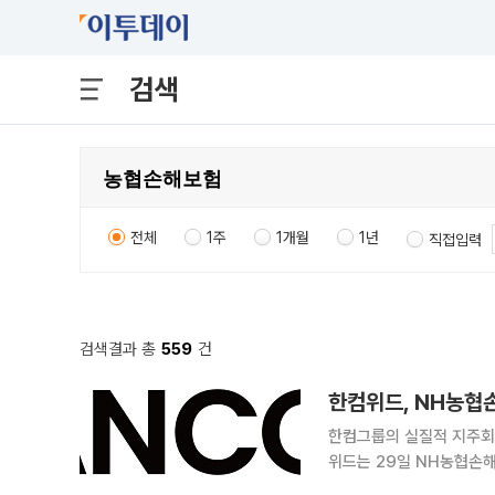
검색
전체
1주
1개월
1년
직접입력
검색결과 총
559
건
한컴위드, NH농협
한컴그룹의 실질적 지주회사
위드는 29일 NH농협손해
했다고 밝혔다. 한컴위드는 2025년 하반기 우리투자증권을 시작으로 2026년 상반기 해외송금 전