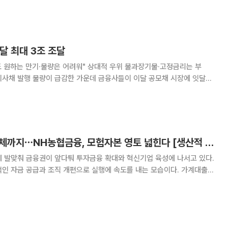
, 타 보장성보험 대비 낮은 판매수수료로
달 최대 3조 조달
 원하는 만기·물량은 어려워" 상대적 우위 불과장기물·고정금리는 부
증권·보험 등 금융채는 상대적
농식품 넘어 AI반도체까지⋯NH농협금융, 모험자본 영토 넓힌다 [생산적 금융, 성장의 길을 열다]
에 발맞춰 금융권이 앞다퉈 투자금융 확대와 혁신기업 육성에 나서고 있다.
인 자금 공급과 조직 개편으로 실행에 속도를 내는 모습이다. 가계대출
·투자금융으로 전환하려는 이번 움직임이 실질적인 산업 생태계 변화로 이
는 다음 달 18일 서울 웨스틴 서울 파르나스에서