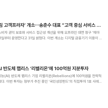
료보험’을 출시했다. 농협
 ‘NH올원더풀’과 연계한 상품이다. 암·
NH농협손보, ‘헤아림 고객프라자’ 개소⋯송춘수 대표 “고객 중심 서비스 혁신”
비자 권익 보호와 서비스 접근성 개선을 위해 오프라인 대면 창구 ‘헤아
고 31일 밝혔다. 이번 개소는 디지털 금융기기 이용이 익
애인 등 금융취약계층의 정보 격차를 줄이고 보다 안전한 금융거래 환경을
NH농협손해보험은 금융감독원의 소비자 보호
I 반도체 팹리스 ‘리벨리온’에 100억원 지분투자
AI) 반도체 팹리스 기업 리벨리온(Rebellions)에 100억원을 전략적
투자 1호 사례로
H농협손보는 리벨리온의 N