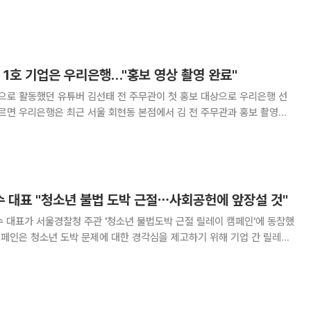
보험과 장기보장성보험' 등 지역 농업인의
해보험 가입을 적극 홍보·지원하며 조합원 실
 1호 기업은 우리은행…"홍보 영상 촬영 완료"
'으로 활동했던 유튜버 김선태 전 주무관이 첫 홍보 대상으로 우리은행 선
 사이에서는 본점 지하 카페 등에서 김 전 주무관을 봤다는 목격담이 전
자는 "이번 주 (김 전 주무관과) 홍보
 대표 "청소년 불법 도박 근절⋯사회공헌에 앞장설 것"
 대표가 서울경찰청 주관 '청소년 불법도박 근절 릴레이 캠페인'에 동참했
표는 장영근 카카오페이손해보험 대표의 지목을 받아 참여하게 됐다. 농협
는 불법 사이버 도박, 절대 이길 수