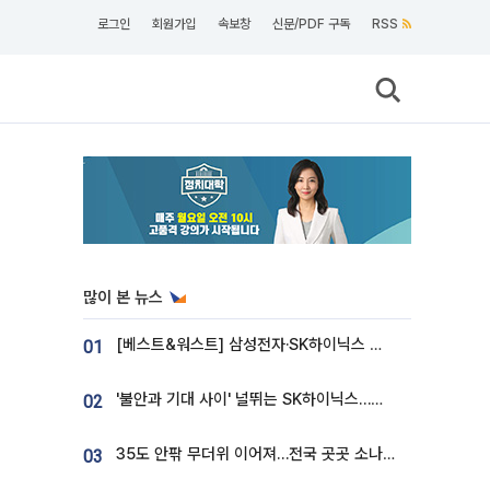
로그인
회원가입
속보창
신문/PDF 구독
RSS
많이 본 뉴스
[베스트&워스트] 삼성전자·SK하이닉스 밀린 한 주…상상인증권은 85% 급등
01
'불안과 기대 사이' 널뛰는 SK하이닉스…증권가 "HBM4·LTA 기반 펀터멘털 견고"
02
35도 안팎 무더위 이어져…전국 곳곳 소나기 [오늘 날씨]
03