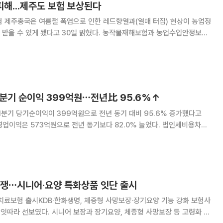
 피해...제주도 보험 보상된다
 제주총국은 여름철 폭염으로 인한 레드향열과(열매 터짐) 현상이 농업정
 됐다고 30일 밝혔다. 농작물재해보험과 농업수입안정보험
 자연재해나 가격변동으로 어려움을 겪는 농가의 소득을 보전하기 위해
정부와 지방자치단체가 지원하는 보험제도다. 레드향 열과 피해는 농작물재해보
1분기 순이익 399억원⋯전년比 95.6%↑
분기 당기순이익이 399억원으로 전년 동기 대비 95.6% 증가했다고
지표도 개선됐다. 1분기 총자산이익률(ROA)
0.65%)보다 높아졌고, 자기자
경쟁⋯시니어·요양 특화상품 잇단 출시
료보험 출시KDB·한화생명, 체증형 사망보장·장기요양 기능 강화 보험사
 잇따라 선보였다. 시니어 보장과 장기요양, 체증형 사망보장 등 고령화 흐