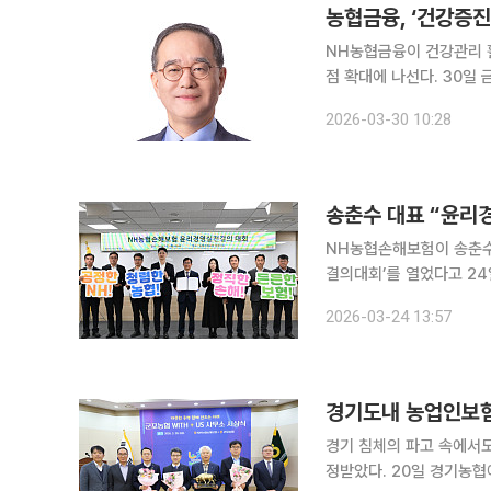
농협금융, ‘건강증
NH농협금융이 건강관리 활
점 확대에 나선다. 30일 금융권에 따르면 NH농협금융지주는 은행·생명·손해보험·캐피탈·저축은행
등 전 계열사가 참여하는 
2026-03-30 10:28
적 활동 등 고객의 건강관
송춘수 대표 “윤리
NH농협손해보험이 송춘수 
결의대회’를 열었다고 24일 밝혔다. 행사에서 임직원들은 ‘윤리경영 
준수와 정직을 조직 운영의 기준으로 삼겠
2026-03-24 13:57
더십 강화 △윤리·준법 교
경기도내 농업인보험
경기 침체의 파고 속에서도
정받았다. 20일 경기농협에 따르면 NH농협손해보험은 군포농협 본점에서 '위더스상' 시상식을 열