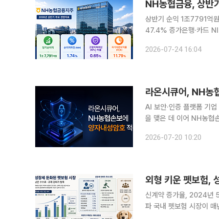
NH농협금융, 상반기
상반기 순익 1조7791
47.4% 증가은행·카드 NIM 1.7
기 1조7000억원이 넘는
2026-07-24 16:04
기업금융 중심의 자산 성
라온시큐어, NH농
AI 보안·인증 플랫폼 기
을 맺은 데 이어 NH농
있다. 라온시큐어는 NH농협손해보험이 추진하는 ‘고객 중심 디지털 채널 전환 구축’ 사업에 PQC
2026-07-20 10:20
보안 체계를 공급하는 계약
외형 키운 펫보험, 
신계약 증가율, 2024년 
파 국내 펫보험 시장이 매년 외형을 키우며 우상향 곡선을 그리고 있지만 신계약 유입의 성장 속도
는 2년 연속 완만해지며