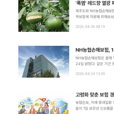
'폭염' 레드향 열광
제주도와 NH농협손해보험
책보험에 적용돼 피해보상 받을 수 있게
을 포함한 농업정책보험은
2026-04-30 08:19
NH농협손해보험, 
NH농협손해보험은 올해 1
24일 밝혔다. 같은 기간 영업이익은 573억원으로 전년 동기보다 82.0% 늘었다. 법인세비용차감
전순이익은 504억원으로 106.7% 증가했다. 수익성 
2026-04-24 15:39
은 1.26%로 전년 동기(
고령화 맞춘 보험 
농협손보, 치매·중대질환 치
들이 1일 보장성 신상품을