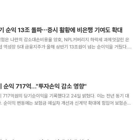
 NH농협손해보험까지 신규 고객사로 확보했다
기 순익 13조 돌파⋯증시 활황에 비은행 기여도 확대
보험은 나란히 감소대손비용율 양호, NPL커버리지 하락세 과제엇갈린 은
원이 넘는 순이익을 거뒀다.
 계열사가 실적을 끌어올렸다. 보험은 손해율 상승으로 상대적으로 부진했
면 5대 금융지주(KB·신한·하나·우리·NH
 순익 717억…"투자손익 감소 영향"
717억원의 당기순이익을 기록했다고 24일 밝혔다. 이는 전년 동기 대
보험손익
에 따른 채권 등의 평가손익 감소와 전년도 채권 교체매매로 인한 역기저효
과로 투자손익이 줄어든 것이 영향을 미쳤다. 주요 항목별로 원수보