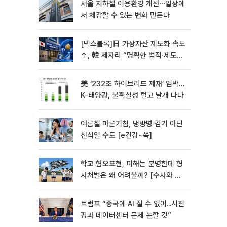
서울 지하철 이용환경 개선⋯일상에
서 체감할 수 있는 변화 만든다
[넥스블록]日 가상자산 제도화 속도
↑, 韓 제자리 “명확한 법적∙제도적
기반 마련 시급”
美 ‘232조 하이브리드 제재’ 임박…
K-태양광, 불확실성 털고 날개 다나
여름철 마른기침, 냉방병‧감기 아닌
천식일 수도 [e건강~쏙]
학교 혐오표현, 피해는 분명한데 형
사처벌은 왜 어려울까? [수사와 재
판]
트럼프 “중국에 AI 질 수 없어...시진
핑과 데이터센터 문제 논할 것”