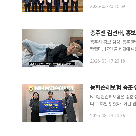
고 군포농협을 2026년 수상자로 선정했다. '농작물재해
2026-03-20 15:59
건강·재산 보호를 위해 손
충주맨 김선태, 홍보
충주시 홍보 담당 '충주맨
택했다. 17일 금융권에 따르면 우리은행은 최근 서울 회현동 본점에서 김 전 주무관과 홍보 촬영을
진행했다. 우리은행 직원들
2026-03-17 20:18
해졌다. 우리은행 관계
농협손해보험 송춘수
NH농협손해보험은 송춘수
다고 13일 밝혔다. 이번 캠페인은 청소년 도박 문제에 대한 경각심을 제고하기 위해 기업 간 릴레이
방식으로 진행된다. 송 대
2026-03-13 10:36
손해보험은 ‘청소년을 노리