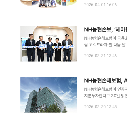
름을 반영한 상품들이 주를 이뤘다. 농협손해보험은 ‘NH올원더풀바른치
2026-04-01 16:06
금융의 시니어 특화 브랜드
NH농협손해보험이 금융소
림 고객프라자’를 다음 달 1일부터 운영한다
숙하지 않은 고령층과 장
2026-03-31 13:46
마련하기 위한 취지다. 
NH농협손해보험, A
NH농협손해보험이 인공지능(
지분투자한다고 30일 밝혔다. 이번 투자는 정부가 추진 중인 ‘국민성장펀드’의 직접
추진됐다. 리벨리온은 최근 SK의 AI 반도체 계열사 사피온코리아와 합병을 추진·완료하며 기업가치
2026-03-30 13:48
가 2조원을 넘어섰다. N