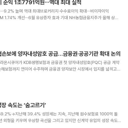
 순익 1조7791억원⋯역대 최대 실적
억원⋯9.2% 늘며 역대 최대브로커리지·수수료이익 확대⋯비이자이익
4% 개선⋯6월 유상증자 효과 기대 NH농협금융지주가 올해 상반
 순이익을 거두며 반기 기준 역대 최대 실적을 새로 썼다. 핵심 예금 확대와
장으로 이자이익이 늘어난 데다, 자본시장
협손보에 양자내성암호 공급…금융권·공공기관 확대 논의
업 라온시큐어가 KDB생명보험과 금융권 첫 양자내성암호(PQC) 공급 계약
협손해보험까지 연이어 수주하며 금융권 양자보안 시장에서 입지를 넓히고
을 체결했다고 20일 밝혔다. 현재 1
성장 속도는 ‘숨고르기’
59.2%→지난해 39.4% 성장세는 지속, 지난해 원수보험료 1000억 돌
 손해보험업계의 고심이 깊어지고 있다. 모수가 확대되면서 수치상의 성장