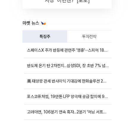
시장 '이번엔?' [포토]
마켓 뉴스
특징주
투자전략
스페이스X 주가 반등에 관련주 ‘껑충’⋯스피어 18%ㆍ에이치브이엠 12%↑
반도체 온기 탄 2차전지...삼성SDI, 장 초반 7% 넘게 껑충
美 태양광 관세 반사이익 기대감에 한화솔루션 20%대·OCI홀딩스 14%대 급등
포스코퓨처엠, 19만톤 LFP 양극재 공급 합의에 9%대 강세
고려아연, 106분기 연속 흑자...2분기 '어닝 서프라이즈'에 장 초반 12%대 강세