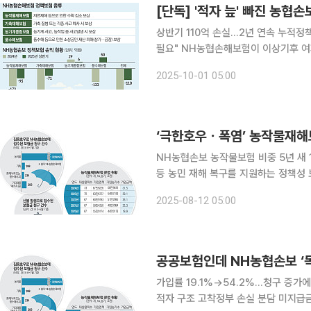
[단독] '적자 늪' 빠진 농
상반기 110억 손실…2년 연속 누적정
필요" NH농협손해보험이 이상기후 여파로 올해 상반기 정책보험에서 100억 원이 넘는 손실을 본
것으로 나타났다. 손실이 누적되면서 
2025-10-01 05:00
들릴 수 
NH농협손보 농작물보험 비중 5년 새 
등 농민 재해 복구를 지원하는 정책성 보험인 농작물재해보험이 이상기후 현상의 직격탄을 맞았다.
기록적인 폭우와 폭염, 대형 산불 피
2025-08-12 05:00
의 상반기 순익에 악영향을 미쳤다. 
가입률 19.1%→54.2%…청구 증가
적자 구조 고착정부 손실 분담 미지급금 229억 