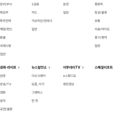
장외/IPO
2금융
분양
중화학
특징주
카드
일반
항공/물류
투자전략
가상자산/핀테크
유통
채권/펀드
일반
의료/바이오
환율
중기/벤처
국제시황
일반
일반
문화·라이프
뉴스발전소
이투데이TV
스페셜리포트
관광
이슈크래커
e스튜디오
방송/TV
요즘, 이거
랭킹영상
영화
그래픽스
음악
한 컷
공연/출판