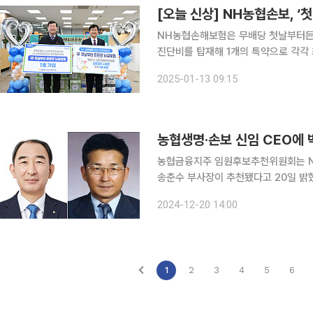
[오늘 신상] NH농협손보, 
NH농협손해보험은 무배당 첫날부터든든한뇌심
진단비를 탑재해 1개의 특약으로 각각 
특약 선택 시 10년간 최대 2억 원을 보장받을 수 있다. 회차별 체증
2025-01-13 09:15
술을 반복할 때마다 25%씩 체증된 수
농협생명·손보 신임 CEO에
농협금융지주 임원후보추천위원회는 N
송춘수 부사장이 추천됐다고 20일 밝혔다. 농협생명 출범 이후 약 12년 만에 현직 부사
선임된 사례는 박 내정자가 처음이다. 1966년생인 박 내정자는 대구 청구고와 경희대를 졸업하고
2024-12-20 14:00
1994년에 농협중앙회에 입사해, N
1
2
3
4
5
6