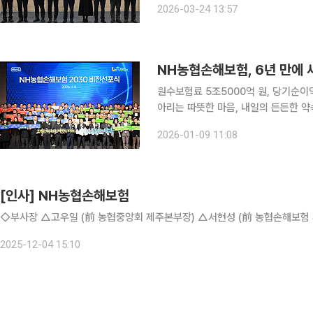
2026-03-24 13:57
더십 강화 △윤리·준법 교육 정례화 △
원수보험료 5조5000억 원, 당기순이익 1500억 원 
아리는 따뜻한 마음, 내일의 든든한 약속’이
선포는 2020년 발표한 ‘따뜻한 동행,
2026-01-09 11:08
과 고객 중심 경영 등 변화하는 시장 
[인사] NH농협손해보험
◇부사장 △고우일 (前 농협중앙회 제주본부장) △서현성 (前 농협손해보
2025-12-04 15:10