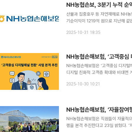
NH농협손보, 3분기 누적 순익
산불과 집중호우 등 자연재해로 NH농협손해보험 실적이 
기순이익이 1219억 원으로 지난해 같은
피해 등으로 보험금 예실차가 악화된 영향이다. 보험 영업은 성장세를 이어갔다
2025-10-31 18:35
8228억 원으로 지난해 같은 기간(3조
NH농협손해보험, ‘고객중심 
NH농협손해보험은 ‘고객중심 디지털채널 전
디지털 친화적 고객층 확대와 비대면 
전 과정을 완결형 디지털 서비스로 전환하는 것이 목표다. 핵심 전략은 ‘D
2025-10-30 10:21
털 조력자)’다. 고객이 스스로 보험의 
NH농협손해보험, ‘자율참여
NH농협손해보험은 직원들이 자율적으로
램을 본격 추진한다고 23일 밝혔다. ‘자율참여형 일손돕기’는 참여를 희망하는 직원이 자유롭게 팀