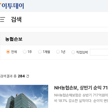
검색
전체
1주
1개월
1년
직접입력
검색결과 총
284
건
NH농협손보, 상반기 순익 7
NH농협손해보험은 상반기 717억원의
비 18.1% 감소한 실적이다. 순이익 변동에는 보험금 예실차 개선과 신계약 확대에 힘입어 보험손익
은 증가했으나 금리 상승에 따른 채권