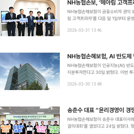
NH농협손해보험이 금융소비자 권익 보
림 고객프라자’를 다음 달 1일부터 운영한다고 31일 밝혔다. 
숙하지 않은 고령층과 장애인 등 금융
2026-03-31 13:46
마련하기 위한 취지다. NH농협손해보
NH농협손해보험, AI 반도체
NH농협손해보험이 인공지능(AI) 반도체
지분투자한다고 30일 밝혔다. 이번 투자는 정부가 추진 중인 ‘국민성장펀드’의 직접투자 1호 사례로
추진됐다. 리벨리온은 최근 SK의 AI 반도체 계열사 사피온코리아와 합병을 추진·완료하며 기업가치
2026-03-30 13:48
가 2조원을 넘어섰다. NH농협손보는
송춘수 대표 “윤리경영이 경
NH농협손해보험이 송춘수 대표이사와 
결의대회’를 열었다고 24일 밝혔다. 행사에서 임직원들은 ‘윤리경영 실천 결의문’을 낭독하고 법규
준수와 정직을 조직 운영의 기준으로 삼겠다는 뜻을 밝혔다. 