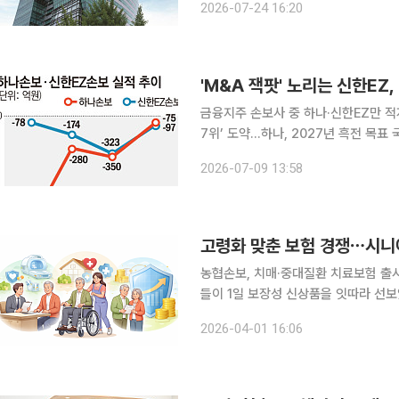
2026-07-24 16:20
'M&A 잭팟' 노리는 신한EZ,
금융지주 손보사 중 하나·신한EZ만 적
7위’ 도약…하나, 2027년 흑전 목표 국내 금융지주계열 손해보험사 중 만성 적자에 신음하던 하나
손해보험과 신한EZ손해보험이 인수합병
2026-07-09 13:58
신한EZ손보는 신한금융지주의 롯데손
고령화 맞춘 보험 경쟁⋯시니
농협손보, 치매·중대질환 치료보험 출시K
들이 1일 보장성 신상품을 잇따라 선보
름을 반영한 상품들이 주를 이뤘다. 농협손해보험은 ‘NH올원더풀바른치료보험’을 출시했다. 농협
2026-04-01 16:06
금융의 시니어 특화 브랜드 ‘NH올원더