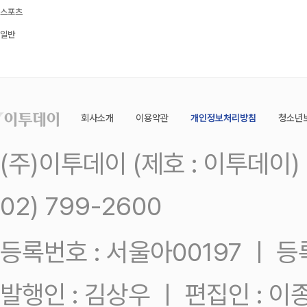
스포츠
일반
회사소개
이용약관
개인정보처리방침
청소년
(주)이투데이 (제호 : 이투데이
02) 799-2600
등록번호 : 서울아00197 ㅣ 등록일
발행인 : 김상우 ㅣ 편집인 : 