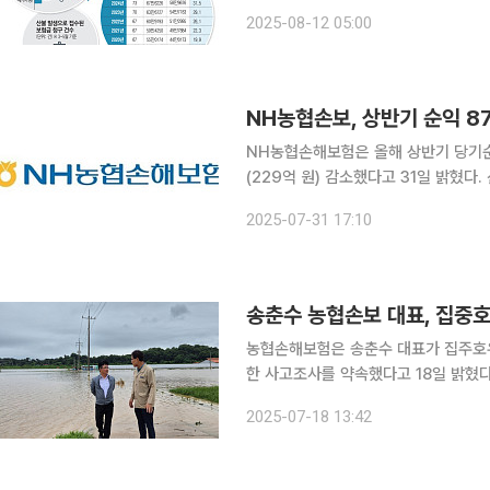
선 요구가 커지고 있다. 이상기후로 
2025-08-12 05:00
인 농업 재생산활동을 뒷받침하는 공
NH농협손보, 상반기 순익 8
NH농협손해보험은 올해 상반기 당기순이익
(229억 원) 감소했다고 31일 밝혔다. 산불 피해와 집중호우 등 자연재해가 잇따르며 농작물재해보
험 피해가 심화된 영향이다. 특히 보험금
2025-07-31 17:10
수보험료는 2조7251억 원으로 전년 동
송춘수 농협손보 대표, 집중호
농협손해보험은 송춘수 대표가 집주호우
한 사고조사를 약속했다고 18일 밝혔다. 당진 지역에는 16일부터 이틀간 400㎜에 달하는 
내려 주택과 농경지, 축사 등이 침수됐
2025-07-18 13:42
보상 절차에 돌입했다. 송