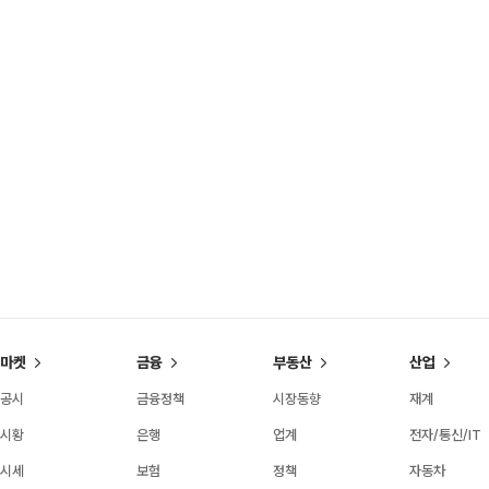
마켓
금융
부동산
산업
공시
금융정책
시장동향
재계
시황
은행
업계
전자/통신/IT
시세
보험
정책
자동차