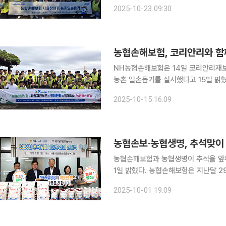
을 구성해 방문 희망 지역과 활동 아
2025-10-23 09:30
이를 검토한 후 고령농·독거농 등 일손
농협손해보험, 코리안리와 함
NH농협손해보험은 14일 코리안리재보
농촌 일손돕기를 실시했다고 15일 밝혔다. 일손돕기에는 김철회 농협손해보험 사업지원
양사 임직원 40여 명이 참여해 토마토 순치기와 
2025-10-15 16:09
가의 인력난을 해소하고 기업의 농촌 
농협손보·농협생명, 추석맞이
농협손해보험과 농협생명이 추석을 앞
1일 밝혔다. 농협손해보험은 지난달 29일 서울 서대문종합사회복지관에서 ‘추석맞이 사랑의 김치
나눔 전달식’을 열고 기초생활수급자 등 
2025-10-01 19:09
대표와 임직원 30여 명은 배추김치, 과