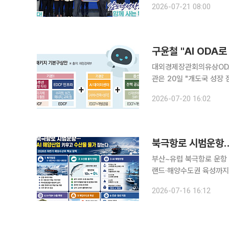
2026-07-21 08:00
구윤철 "AI ODA
대외경제장관회의유상ODA 중심 K-AI 
관은 20일 "개도국 성장
상공적개발원조(ODA) 기반 K-AI 
2026-07-20 16:02
에서 주재한 대외경제장관회의
북극항로 시범운항…
부산~유럽 북극항로 운항 준
랜드·해양수도권 육성까지 하반기 정책 집중 해양수산부
고 AI 기반 해양산업 육
2026-07-16 16:12
수산식품 경쟁력 강화, 섬