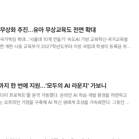
공지능(AI) 정부24와 AI 국민비서 도입
 무상화 추진…유아 무상교육도 전면 확대
가책임 확대…'서울대 10개 만들기' 속도AI 기반 교육혁신·국가교육발
 지방 국립대 학생의 등록금 부담
추진한다. 지방 국립대 국가장학금을 대폭 확대하는 동시에 지역 사립대
지원도 강화해 지역대학 경쟁력을 높인다는 구상이다
지 한 번에 지원…‘모두의 AI 라운지’ 가보니
사다리 프로젝트’를 본격 가동했다. 온라인 AI 학습·개발 환경을 마련하고
있는 오프라인 거점을 구축해 AI 혁신 생태계 조성을 가속화한다. 그동안 개
육·개발·실증 인프라를 하나로 연결해 단계별 성장체계를 만들겠다는 것이
는 3일 국립광주과학관에서 모두의 A