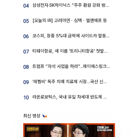
삼성전자·SK하이닉스 “주주 환원 강화 방안 마련”
04
[오늘의 IR] 고려아연ㆍ심텍ㆍ엘앤에프 등
05
코스피, 장중 5%대 급락에 사이드카 발동…삼성·SK 동반 폭락
06
티웨이항공, 새 이름 '트리니티항공' 첫발…SSC 전략 본격화
07
트럼프 “자석 사업을 하라”…제이에스링크, 비중국 영구자석 공급망 구축 속도
08
‘레켐비’ 독주 치매 치료제 시장…국산 신약 등장하나
09
라온로보틱스, 국내 유일 차세대 반도체 공정 로봇 개발 ‘고객사 테스트 진행’
10
최신 영상