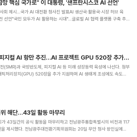
망 핵심 국가로" 이 대통령, '샌프란시스코 AI 선언'
본사회 제시…국가 AI 대전환 청사진 발표AI 생산국·활용국·시장 허브 육
비전 선언"국민 모두가 AI 활용하는 시대"…글로벌 AI 협력 플랫폼 구축 추
 확대를 주도하는 핵심 국
정부, 차세대 SMR·피지컬 AI 항만 추진…AI 프로젝트 GPU 520장 추가 지원
(SMR)과 국방반도체, 피지컬 AI 등 미래 성장동력 육성에 나선다. 정부
래픽처리장치(GPU) 520장을 추가 지원하며 AI 생태계 조성에도 속도를
 육성 추진 방향, 국방반도체 국산화
위 해단…43일 활동 마무리
 43일간의 공식 활동을 마무리하고 전남광주통합특별시의 비전과 117
회는 20일 무안 청사 왕인실에서
 민형배 시장에게 전달했다. 이날 위원회는 통합특별시의 시정 운영 방향