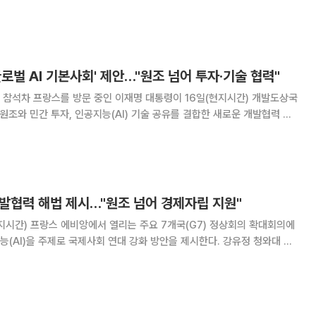
함 사업을 계기로 안보·방산 협력 확대 방안을 논의하고, 케냐와는 한국의
개발협력 모델을 제시했다. G7 확대회의에
글로벌 AI 기본사회' 제안…"원조 넘어 투자·기술 협력"
의 참석차 프랑스를 방문 중인 이재명 대통령이 16일(현지시간) 개발도상국
 원조와 민간 투자, 인공지능(AI) 기술 공유를 결합한 새로운 개발협력 모
대 재건'에 참석해 개발도상국의
개발협력 해법 제시…"원조 넘어 경제자립 지원"
지시간) 프랑스 에비앙에서 열리는 주요 7개국(G7) 정상회의 확대회의에
)을 주제로 국제사회 연대 강화 방안을 제시한다. 강유정 청와대 수
을 통해 이 대통령이 G7 확대회의 첫 세션인 '새로운 파트너십 구축과
ew Partnerships a