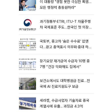
이 대통령 "경험 못한 극심한 폭염…
모든 행정력 총동원하라"
과기정통부·ETRI, ITU-T 자율주행
차 국제표준 주도…한국인 첫 의장
선임
국토부, 중고차 ‘숨은 수수료’ 없앤
다…광고 총액표시 의무화·중대 하
자시 계약해제
장기요양 재가급여 수급자 10명 중
7명 “건강 악화해도 집에서”
보건소에서도 대학병원급 진료…전
국에 AI 진료지원도구 보급
세라젬, 수급사업자 기술자료 중국
계열사에 유출... 과징금 4.3억