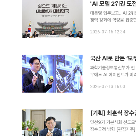
"AI 모델 2위권 도
대통령 업무보고…AI 2위권 도전·3대 메가
쟁력 강화에 역량을 집중한
확보에 방점을 두고 'AI 기본사회' 구현에 속도
2026-07-16 12:34
와대에서 열린 대통령 업
과학기술정보통신부가 전 국
우에도 AI 에이전트가 미리 찾아 
프로젝트’ 공모를 내고 8
2026-07-13 16:00
모두의 AI 서비스를 본격
[기획] 최훈식 장수
민선9기 기본사회 선도모
장수군정 방향 [편집자주] 민선 9기 장수군정이 ‘모두가 누리는 행복, 내일이 더 기대되는 장수’를