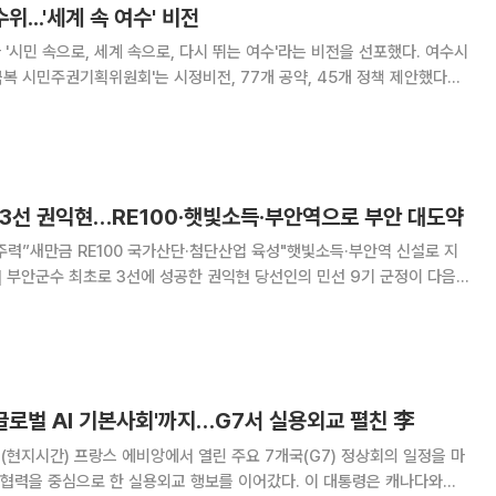
...'세계 속 여수' 비전
시민 속으로, 세계 속으로, 다시 뛰는 여수'라는 비전을 선포했다. 여수시
복 시민주권기획위원회'는 시정비전, 77개 공약, 45개 정책 제안했다고
시 도약, 인구감소와 경기침
 3선 권익현…RE100·햇빛소득·부안역으로 부안 대도약
력”새만금 RE100 국가산단·첨단산업 육성"햇빛소득·부안역 신설로 지
인은 ‘함께 누리는 행복, 신바람 나는 부안’을 핵심 비전으로 제시했다. 새
지와 첨단산업 육성, 신바람 햇빛소
글로벌 AI 기본사회'까지…G7서 실용외교 펼친 李
일(현지시간) 프랑스 에비앙에서 열린 주요 7개국(G7) 정상회의 일정을 마
협력을 중심으로 한 실용외교 행보를 이어갔다. 이 대통령은 캐나다와의