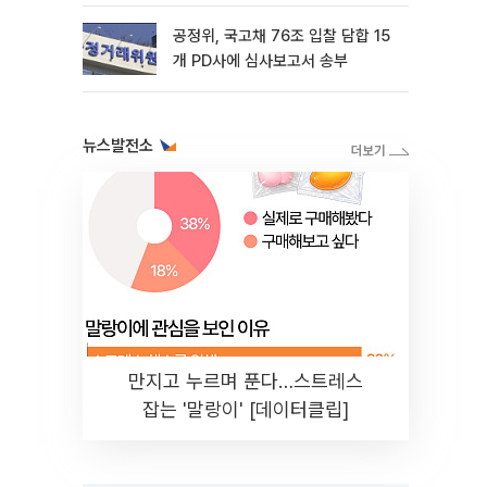
공정위, 국고채 76조 입찰 담합 15
개 PD사에 심사보고서 송부
뉴스발전소
만지고 누르며 푼다…스트레스
잡는 '말랑이' [데이터클립]