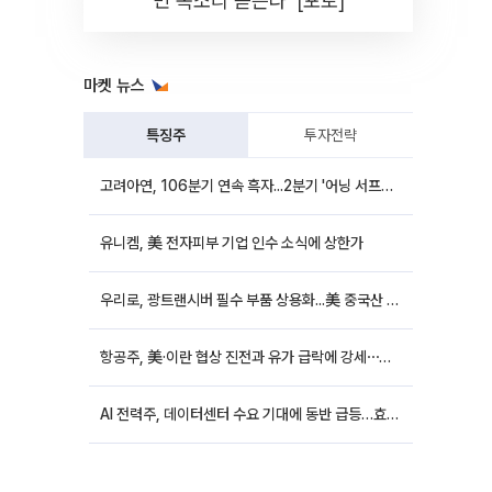
민 목소리 듣는다' [포토]
마켓 뉴스
특징주
투자전략
고려아연, 106분기 연속 흑자...2분기 '어닝 서프라이즈'에 장 초반 12%대 강세
유니켐, 美 전자피부 기업 인수 소식에 상한가
우리로, 광트랜시버 필수 부품 상용화...美 중국산 퇴출 추진에 상승세
항공주, 美·이란 협상 진전과 유가 급락에 강세⋯한진칼 8%↑
AI 전력주, 데이터센터 수요 기대에 동반 급등…효성중공업 10%↑