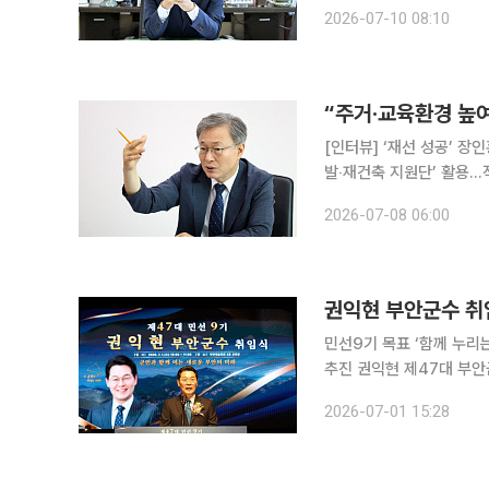
비전으로 새 출발했다. 최
2026-07-10 08:10
종합청렴도 1등급 달성, 
“주거‧교육환경 높
[인터뷰] ‘재선 성공’ 
발‧재건축 지원단’ 활용…
280억 확대 예정골목형상
2026-07-08 06:00
화” 주거 및 교육환경을
권익현 부안군수 취임
민선9기 목표 ‘함께 누리는
추진 권익현 제47대 부안군수가 1일 취임해 민선 9기 군정운영에 들어갔다. 부안군은 이날 부안예
술회관에서 기관·사회단체장
2026-07-01 15:28
수와 취임 선서, 축하 영상