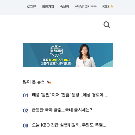
로그인
회원가입
속보창
신문/PDF 구독
RSS
많이 본 뉴스
태풍 '돌핀' 이어 '찬홈' 등장…예상 경로에 한국 '한숨'
01
급등한 국제 금값…국내 금시세는?
02
오늘 KBO 긴급 실행위원회, 주말도 폭염취소 될까
03