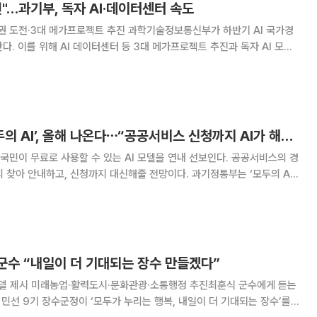
전"…과기부, 독자 AI·데이터센터 속도
프로젝트 추진 과학기술정보통신부가 하반기 AI 국가경
다. 이를 위해 AI 데이터센터 등 3대 메가프로젝트 추진과 독자 AI 모델
를 낸다. 배경훈 부총리 겸 과기정통부 장관은 17일 청
무보고에서 "인공지능 등 첨단기
국산 AI로 만든 ‘모두의 AI’, 올해 나온다⋯“공공서비스 신청까지 AI가 해드려요”
민이 무료로 사용할 수 있는 AI 모델을 연내 선보인다. 공공서비스의 경
안내하고, 신청까지 대신해줄 전망이다. 과기정통부는 ‘모두의 AI
월 중 모두의 AI 서비스 사업자를 선정해 9월 말 베타 서비스를 거쳐 연내
 출시를 목표로 준비하겠다는 계
군수 “내일이 더 기대되는 장수 만들겠다”
델 제시 미래농업·활력도시·문화관광·소통행정 추진최훈식 군수에게 듣는