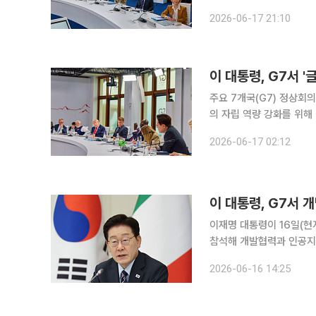
정상회담에서 차세대 잠수
2026-06-17 21:10
발전 경험을 바탕으로 한 
이 대통령, G7서 '
주요 7개국(G7) 정상회
의 자립 역량 강화를 위해
델을 제안했다. 이 대통령은 이날 프랑스 에비앙에서 열린 G7 정상회의 확대회의 첫 세션인 '새로운
2026-06-17 02:12
파트너십 구축과 국제 연
이 대통령, G7서 
이재명 대통령이 16일(현
참석해 개발협력과 인공지능(AI
석대변인은 이날 서면브리핑
2026-06-16 14:25
국제 연대 재건(Forging N