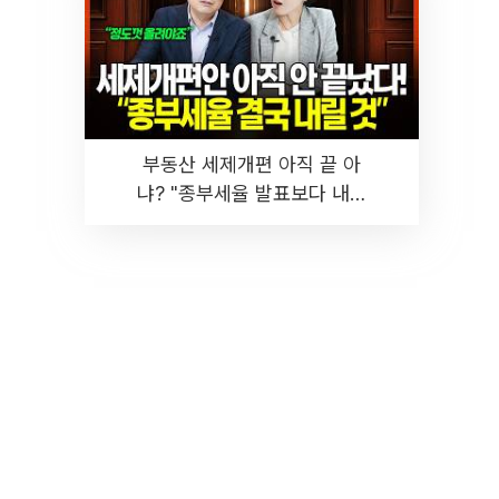
부동산 세제개편 아직 끝 아
냐? "종부세율 발표보다 내릴
것" 장기거주·양도세 전망 I 집
땅지성 I 김인만, 진미윤