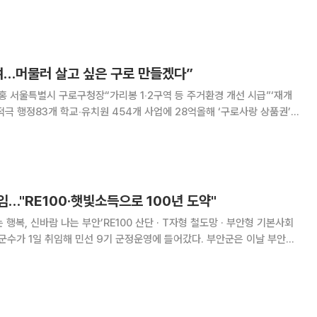
훈식 장수군수는 민선 8기 동안 장수군 최초 예산 5000억원 시대 개막,
기본소득 시범지역 선정 등을 통해
여…머물러 살고 싶은 구로 만들겠다”
장인홍 서울특별시 구로구청장“가리봉 1‧2구역 등 주거환경 개선 시급”‘재개
적극 행정83개 학교‧유치원 454개 사업에 28억올해 ‘구로사랑 상품권’
점가 13곳 신규 지정…17곳으로“핵심은 ‘구로형 기본사회’ 현실화‧구체
 개선해 머물러 살고 싶은 구로를 만
…"RE100·햇빛소득으로 100년 도약"
 행복, 신바람 나는 부안’RE100 산단 · T자형 철도망 · 부안형 기본사회
과 군민 등 500여명이 참석한 가운데 취임식을 열었다. 행사는 기념식
 상영, 배식 봉사 순으로 진