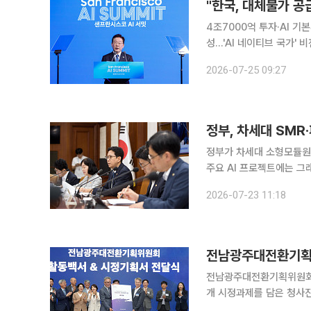
"한국, 대체불가 공급
4조7000억 투자·AI 기
성…'AI 네이티브 국가' 
진 이재명 대통령이 한국을 단순한 인공지능(AI) 기술 수요국이나 반도체 공급국을 넘어 글로벌 AI
2026-07-25 09:27
산업의 생산과 활용, 시장
정부가 차세대 소형모듈원전
주요 AI 프로젝트에는 그
낸다. 배경훈 부총리 겸 과학기술정보통신부 장관은 23일 정부서울청사에서 과학기술관계장관회의
2026-07-23 11:18
를 주재하고 차세대 SMR
전남광주대전환기획
전남광주대전환기획위원회가
개 시정과제를 담은 청사진을 제시했다. 전남광주대전환기획위원
해단식을 열고 활동백서를