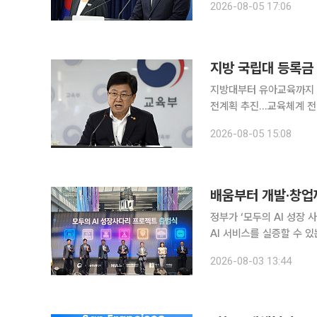
2026-08-05 17:06
고유가 피해지원금 지급, 인
지방 국립대 등록금
지방대부터 유아교육까지 국
전계획 추진…교육체계 전면 개편 시동 교육부가 2027학년도부터
을 사실상 없애는 방안을 
2026-08-05 15:08
우수 학생에 대한 장학 
배움부터 개발·창업까
정부가 ‘모두의 AI 성장 
AI 서비스를 실증할 수 
별적으로 추진되던 AI 교
2026-08-03 13:44
다. 과학기술정보통신부