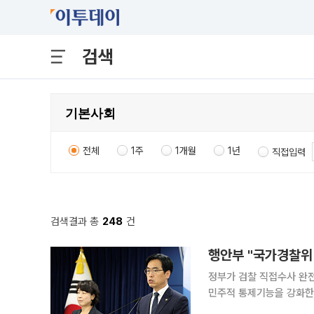
검색
전체
1주
1개월
1년
직접입력
검색결과 총
248
건
행안부 "국가경찰위 
정부가 검찰 직접수사 완
민주적 통제기능을 강화한다. 수사의 
보고에서 이 같은 하반기 추진과제를 발표했다. 행안