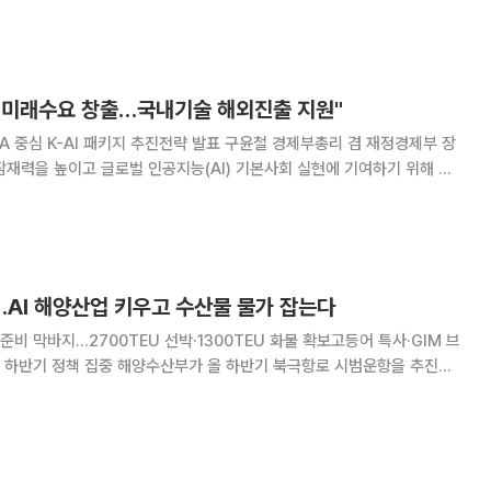
과 핵심 정책을 공개하며 공식 일정을 마무리했다. 위원회는 2030년 비전으
로 미래수요 창출…국내기술 해외진출 지원"
패키지 추진전략 발표 구윤철 경제부총리 겸 재정경제부 장
 잠재력을 높이고 글로벌 인공지능(AI) 기본사회 실현에 기여하기 위해 유
패키지를 추진하겠다"고 말했다. 구 부총리는 이날 정부세종청사
에서 "'유상ODA 중심 K-AI 패
AI 해양산업 키우고 수산물 물가 잡는다
비 막바지…2700TEU 선박·1300TEU 화물 확보고등어 특사·GIM 브
가 올 하반기 북극항로 시범운항을 추진하
성과 수산물 물가 안정에 정책 역량을 집중한다. 부산 해양수도권 조성과 K-
·연안 기본사회 서비스 확대 등을 통