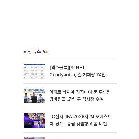
최신 뉴스
[넥스블록][핫 NFT]
Courtyard.io, 일 거래량 74만
5040달러… 바닥가 5달러
아파트 화재에 집집마다 문 두드린
경비원들…강남구 감사장 수여
LG전자, IFA 2026서 'AI 오케스트
라' 공개…유럽 맞춤형 AI홈 비전 제
시