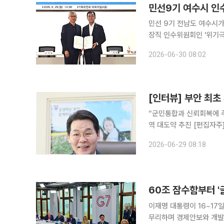
민선9기 여수시 인수위
민선 9기 전남도 여수시가 '
장직 인수위원회인 '위기극
30일 밝혔다. 재정운영 방향을 담은 결과보고서도 서영학 여수시장 당선인에게 전달했다. 기획위는
2026-06-30 08:02
시민주권 행정, 글로벌 도
[인터뷰] 부안 최초
“군민통합과 신뢰회복에 주
역 대도약 추진 [편집자주] 부안군수 최초로 3선에 성공한 권익현 당선인의 민선 9기 군정이 다음
달 1일 출범한다. 권 당선
2026-06-29 08:18
만금 RE100 국가산업단
60조 잠수함부터 '
이재명 대통령이 16~17
무리하며 경제안보와 개발