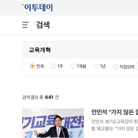
검색
전체
1주
1개월
1년
직접입력
검색결과 총
641
건
안민석 "가지 않은 
안민석 경기도교육감이 취임
를 예고했다. "가지 않은
다. 28일 이투데이 취재를 종합하면, 경기도교육청은 이날 오전 남부청사에서 출입기자단 대상 기