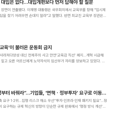
는 대입은 없다…대입개편보다 먼저 답해야 할 질문
령은 국무회의에서 교육부를 향해 "입시제
 답을 찾기 어려우면 손대지 말라"고 말했다. 반면 최교진 교육부 장관은
댄다는 뜻은 아닐 것"이라며 국가교육위원회와 함께 미래 사회에 맞는 대입
개편 논의를 추진해야 한다고 밝혔다. 여기에 차정인 국가교육위원
 교육’이 불러온 운동회 금지
 사라져다양성 대신 전체주의 사고 만연‘교육감 직선’ 폐지…개혁 시급해
 짚고 오른 어르신에게 노약자석의 임산부가 자리를 양보하고 있었다. 버
 있었다. 지하철 임산부석도 임산부가 아닌 것으로 보이는 이들에게 점유
우리는 남의 일에 간섭하지 않는 사회를 살고 있
“규제 풀라보다 행정부터 바꿔라”…기업들, ‘면책ㆍ정부투자’ 요구로 이동 [예측 막힌 기업]
축 요구 1·2위…집행 리스크 해소 우선“투자·인프라·인재 패키지 필요”…정
하고 있다. 인허가 지연과 소극 행정으로 투자 일정이 흔들리는 상황에서 공