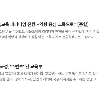
지적했다. 이어 “문제의 근본적인 해결 방안은 지속
울교육 패러다임 전환⋯역량 중심 교육으로” [종합]
026년을 기점으로 서울교육의 패러다임 전환을 공식 선언했다. 지식 전달
생의 역량과 성장에 초점을 맞춘 교육 체계로 전환하겠다는 구상이다. 정
구 서울시교육청에서 신년 기자회견을 열고 서울교육의 주요 패러다임 전환
 교육에서 역량 기반 교육으로의 전환 △하
국정, '주변부' 된 교육부
서 ‘교육’이 좀체 보이지 않는다. 교육부는 어느 순간 핵심도 쟁점도 없는
인상을 준다. 경제와 복지, 산업과 개혁이 국정 메시지를 주도하는 동안 교육
용히 밀려나 있다. 정부는 미래 성장과 사회 통합을 강조하지만, 그 토대
순위에서 좀처럼 호출되지 않는다.