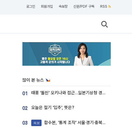
로그인
회원가입
속보창
신문/PDF 구독
RSS
많이 본 뉴스
태풍 '돌핀' 오키나와 접근…일본기상청 경로 업데이트
01
오늘은 절기 '입추', 뜻은?
02
합수본, '통계 조작' 서울·경기·충북 선관위 등 추가 압수수색
03
속보