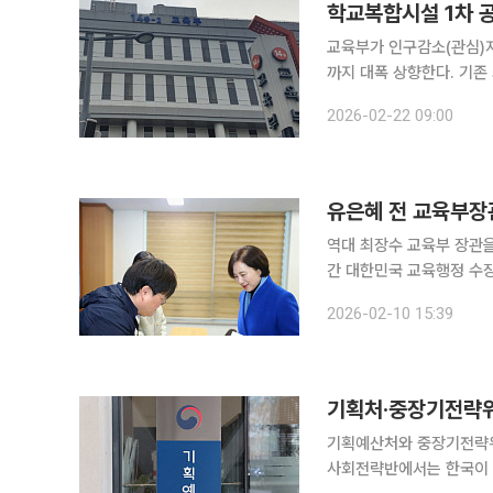
학교복합시설 1차 
교육부가 인구감소(관심)
까지 대폭 상향한다. 기존
·방과후시설·인공지능(AI)
2026-02-22 09:00
는 3월 9일부터 27일까
역대 최장수 교육부 장관을 
간 대한민국 교육행정 수장
다는 출사표다. 유은혜 전 사회부총리 겸 교육부 장관은 10일 오전 10시 수원시 영통구 소재 경기도
2026-02-10 15:39
선거관리위원회를 방문해 
기획처·중장기전략위
기획예산처와 중장기전략위
사회전략반에서는 한국이 