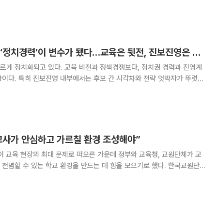
육감들이 한자리에 모여 서울교육의 연속성과 단일화 전통을 재확인했다. 현
희연 전 교육감은 서울교육의 큰 흐름을 강조하며
경기도교육감 선거, ‘정치경력’이 변수가 됐다…교육은 뒷전, 진보진영은 동상이몽
르게 정치화되고 있다. 교육 비전과 정책경쟁보다, 정치권 경력과 진영계
상이다. 특히 진보진영 내부에서는 후보 간 시각차와 전략 엇박자가 뚜렷해
심 변수는 ‘정치 경력자’의 등장이다. 국
 인사들이 교육감 선거에 뛰어들면서, 교육정
교사가 안심하고 가르칠 환경 조성해야”
이 교육 현장의 최대 문제로 떠오른 가운데 정부와 교육청, 교원단체가 교
할 수 있는 학교 환경을 만드는 데 힘을 모으기로 했다. 한국교원단
등포구 FKI 타워에서 ‘2026년 교육계 신년교례회’를 개최했다. 이날 신
부 장관을 비롯해 차정인 국가교육위원장