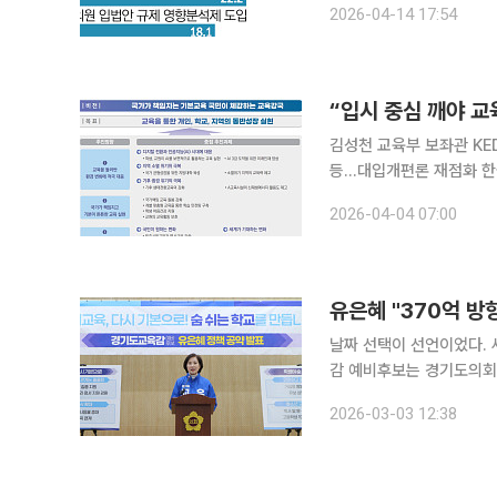
2026-04-14 17:54
무원 적극행정 면책과 집행
“입시 중심 깨야 교
김성천 교육부 보좌관 KED
등…대입개편론 재점화 한국 교육의 구조적 한계를 지적하며 입시 중심 체제를 근본적으로 전환해
야 한다는 정책 제언이 나
2026-04-04 07:00
기 위해서는 단순 제도 보
유은혜 "370억 방
날짜 선택이 선언이었다. 
감 예비후보는 경기도의회 브리핑룸 
못됐는지를 숫자 하나로 찔
2026-03-03 12:38
원, 저는 고등학생 교육기