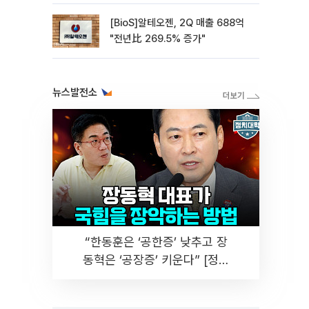
공략
[BioS]알테오젠, 2Q 매출 688억
"전년比 269.5% 증가"
뉴스발전소
“한동훈은 ‘공한증’ 낮추고 장
동혁은 ‘공장증’ 키운다” [정치
대학]