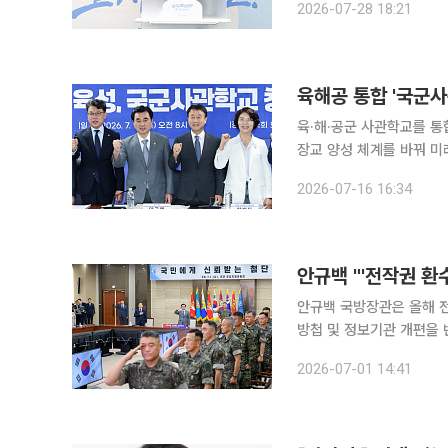
2026-07-28 18:21
자회견을 열고 '경기교육대
육·해·공군 사관학교를 
장교 양성 체계를 바꿔 
는 군대를 약화시키는 '국방 개악'이라고 반발했다
2026-07-16 16:34
를 열고 국군사관학교 창
안규백 "'전작권 환
안규백 국방장관은 올해 
방첩 및 정보기관 개편을 반드시 완수
국방부 대회의실에서 ‘2
2026-07-01 14:41
합동참모의장, 각군 참모총