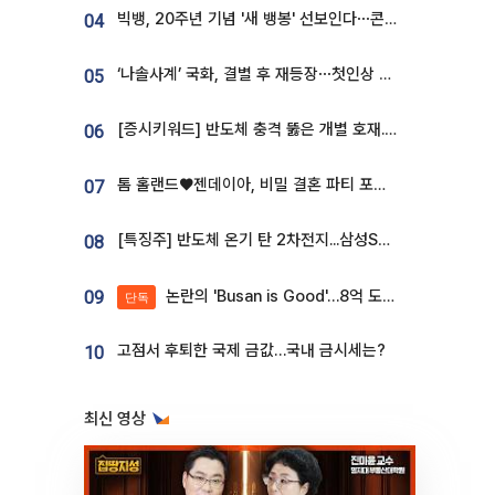
빅뱅, 20주년 기념 '새 뱅봉' 선보인다⋯콘서트 앞두고 팝업 개최
04
‘나솔사계’ 국화, 결별 후 재등장⋯첫인상 투표 휩쓸고 ‘인기녀’ 등극
05
[증시키워드] 반도체 충격 뚫은 개별 호재...포스코퓨처엠·에코프로·한화솔루션 '눈길'
06
톰 홀랜드♥젠데이아, 비밀 결혼 파티 포착⋯호텔 대관비만 9억
07
[특징주] 반도체 온기 탄 2차전지...삼성SDI, 장 초반 7% 넘게 껑충
08
논란의 'Busan is Good'…8억 도시브랜드, 용산 대통령실 CI 업체가 수행
09
단독
고점서 후퇴한 국제 금값…국내 금시세는?
10
최신 영상