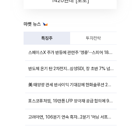
1420원대 [포토]
마켓 뉴스
특징주
투자전략
스페이스X 주가 반등에 관련주 ‘껑충’⋯스피어 18%ㆍ에이치브이엠 12%↑
반도체 온기 탄 2차전지...삼성SDI, 장 초반 7% 넘게 껑충
美 태양광 관세 반사이익 기대감에 한화솔루션 20%대·OCI홀딩스 14%대 급등
포스코퓨처엠, 19만톤 LFP 양극재 공급 합의에 9%대 강세
고려아연, 106분기 연속 흑자...2분기 '어닝 서프라이즈'에 장 초반 12%대 강세