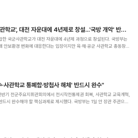
전환'을 위한 교육개혁안 5가지 정책 현
육해공 통합 '국군사관학교', 대전 자운대에 4년제로 창설...'국방 개악' 반발도
통합한 국군사관학교가 대전 자운대에 4년제 과정으로 창설된다. 국방부는
미래 안보환경 변화에 대응한다는 입장이지만 육·해·공군 사관학교 총동창회
. 정부와 여당은 16일 오전 국회에서 당정협의회
설 기본계획을 발표했다. 안규백 국방부 장관
수·사관학교 통폐합·방첩사 해체' 반드시 완수"
전반기 전군주요지휘관회의에서 전시작전통제권 회복, 사관학교 교육개혁,
해야 할 핵심과제로 제시했다. 국방부는 1일 안 장관 주관으로
026년 전반기 전군주요지휘관회의’를 개최했다고 밝혔다. 이날 회의에는
장, 병무·방사청장 등 국방부 및 합참