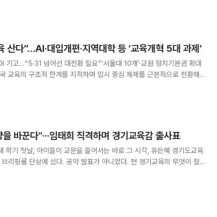
 속도 개선이 핵심 과제로 떠올랐
육 산다”…AI·대입개편·지역대학 등 ‘교육개혁 5대 과제’
I 기고…“5·31 넘어선 대전환 필요”‘서울대 10개’·교원 정치기본권 확대
왔다. 사교육 과열과 학벌주의, 고난도 수능 논란 등 누적된 문제를 해결하
완이 아니라 체질 개선에 가까운
향을 바꾼다"···임태희 직격하며 경기교육감 출사표
새 학기 첫날, 아이들이 교문을 들어서는 바로 그 시각, 유은혜 경기도교육
단상에 섰다. 공약 발표가 아니었다. 현 경기교육의 무엇이 잘
러 넣는 선전포고였다. "임태희 교육감이 운전면허 취득비에 쓴 370억
본소득에 쓰겠습니다." 같은 돈, 다른 철학