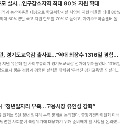
공모 실시…인구감소지역 최대 80% 지원 확대
지역과 농산어촌을 대상으로 학교복합시설 사업비 지원 비율을 최대 80%
 최대 50%였던 국고 지원 한도를 70%로 높이고, 자기주도학습센터·돌봄
·로봇 체험시설 등을 포함할 경우 10%를 추가 가산하는 방식이다. 교육부
지 전국 지방자치단체와 시·도교육청을
유은혜 전 교육부장관, 경기도교육감 출사표…"역대 최장수 1316일 경험으로 경기교육 되살린다"
지낸 유은혜 전 사회부총리가 경기도교육감 선거에 뛰어들었다. 1316일
으로서 쌓은 경험과 검증된 실력을 앞세워 '무너진 경기교육'을 되살리겠
경기도교육감 예비후보 등록을 마치고 본격
 "청년일자리 부족…고용시장 유연성 강화“
원회는 5일 청년 일자리 부족 문제를 논의했다. 중장기전략위원회 미래
당면한 사회분야 복합위기에 대응하기 위해 준비해야 할 사항을 논의했