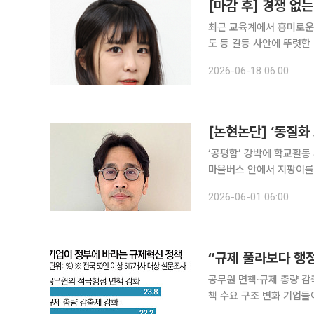
[마감 후] 경쟁 없
최근 교육계에서 흥미로운 장면이 연출됐다. 이재명 대통
도 등 갈등 사안에 뚜렷한
곧바로 "대입은 손도 안 
2026-06-18 06:00
[논현논단] ‘동질화
‘공평함’ 강박에 학교활동
마을버스 안에서 지팡이를
스 안 다른 승객들은 그냥
2026-06-01 06:00
되는 경우가 늘고 있다. 
공무원 면책·규제 총량 감
책 수요 구조 변화 기업들이 요구하는 규제 혁신의 방향이 단순한 규제 완화에서 ‘행정 방식 개선’과
‘투자 지원 확대’로 이동