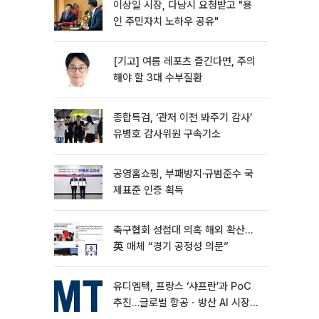
이상일 시장, 다낭시 요청받고 "용
인 주민자치 노하우 공유"
[기고] 여름 레포츠 즐긴다면, 주의
해야 할 3대 수부질환
종합특검, ‘관저 이전 봐주기 감사’
유병호 감사위원 구속기소
공영홈쇼핑, 부패방지·규범준수 국
제표준 인증 획득
축구협회 성접대 의혹 해외 확산…
英 매체 “경기 공정성 의문”
유디엠텍, 프랑스 ‘샤프란’과 PoC
추진…글로벌 항공ㆍ방산 AI 시장