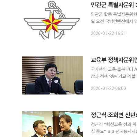
민관군 특별자문위 3
민관군 합동 특별자문위원회가
일 오전 국방컨벤션에서 민관
는(내란극복·미래국방 설
2026-01-22 16:31
난해 9월 30일 출범했다.
교육부 정책자문위원
국가책임 교육·돌봄부터 
장과 정책 잇는 가교 역할” 교육부가 교육정책과 국정과제 추진에 대한 자문을 위해 장관 소속
자문기구를 공식 출범시켰다. 교육부는 22일 서울 중구 코리아나 호텔에서 ‘교육부
2026-01-22 06:00
정근식·조희연 신년회
정근식 “혁신교육 성과 
십 중요” 6·3 전국동시지방선거를 앞두고 서울시교육감 선거가 본격적인 경쟁 국면에 들어선 가운