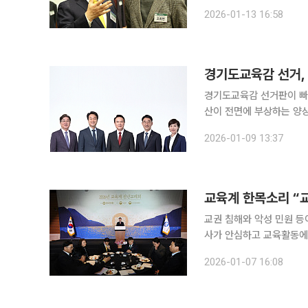
데 진보진영 전·현직 교
2026-01-13 16:58
직인 정근식 교육감과 조
경기도교육감 선거판이 빠
산이 전면에 부상하는 양
지며 ‘동상이몽’ 구도가 고착되는 흐름이다. 이번 선거의 핵
2026-01-09 13:37
회·정당·캠프 경험을 지닌
교육계 한목소리 “
교권 침해와 악성 민원 등
사가 안심하고 교육활동에 전념
체총연합회는 7일 서울 영
2026-01-07 16:08
년교례회에는 최교진 교육