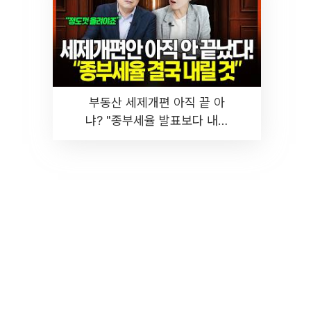
부동산 세제개편 아직 끝 아
냐? "종부세율 발표보다 내릴
것" 장기거주·양도세 전망 I 집
땅지성 I 김인만, 진미윤