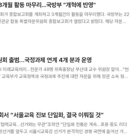
개월 활동 마무리...국방부 "개혁에 반영"
 종합보고회를 개최하고 3개월간의 활동을 마무리했다. 국방부는 22
군 합동 특별자문위원회 종합보고회가 열렸다고 밝혔다. 해당 자문위
계를 위한 민관군 합동 특별자문위원회)는 국방부 장관 직속 자문기구로 지
 주요 국방 현안 관련 전문가 의견을 수
회 출범…국정과제 연계 4개 분과 운영
AI 미래교육까지…전문가 48명 위촉홍창남 부산대 교수 위원장 맡아…“현
 정책
 정책자문위원
회’ 위촉식과 제1차 회의를 개최한다고 밝혔다. 정책자문위원회는
서 “서울교육 진보 단일화, 결국 이뤄질 것”
위 협력교육…선거와는 무관”조희연 “단일화 전통은 계속…포용·중도 리더