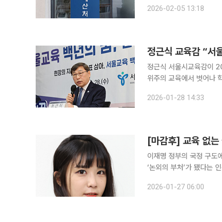
다. 권오현 위원장은 "청년세대의 높은 교육 수준 대비 낮은 임금수준과 처우 격차가 청년 일자리 문
2026-02-05 13:18
제를 악화시키고 있다"고 
정근식 교육감 “서
정근식 서울시교육감이 2
위주의 교육에서 벗어나 학
교육감은 28일 서울 중
2026-01-28 14:33
내용으로 △지식이해 중심
[마감후] 교육 없는 
이재명 정부의 국정 구도에
‘논외의 부처’가 됐다는 
행정은 전략의 영역에서 조
2026-01-27 06:00
가 되는 교육은 정책 우선