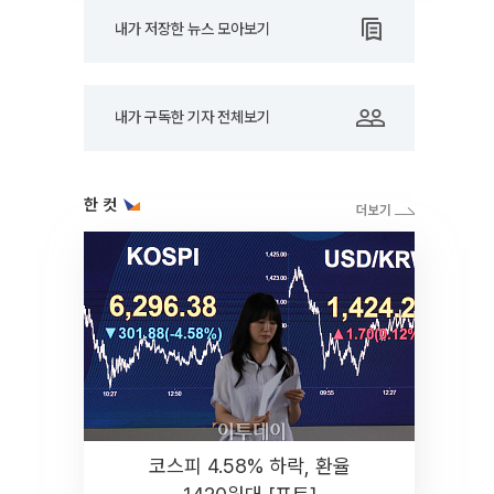
내가 저장한 뉴스 모아보기
내가 구독한 기자 전체보기
한 컷
코스피 4.58% 하락, 환율