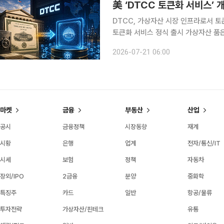
美 ‘DTCC 토큰화 서비스’ 
DTCC, 가상자산 시장 인프라로서 토큰화
토큰화 서비스 정식 출시 가상자산 품은 미국 전
가상자산 시장으로의 진입에 서두르는
2026-07-21 06:00
해소와 고객 수요의 구조적 변화에 기
마켓
금융
부동산
산업
공시
금융정책
시장동향
재계
시황
은행
업계
전자/통신/IT
시세
보험
정책
자동차
장외/IPO
2금융
분양
중화학
특징주
카드
일반
항공/물류
투자전략
가상자산/핀테크
유통