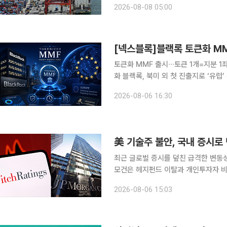
2026-08-08 05:00
(3.0%)보다 0.2%포인트(p) 높은 수
[넥스블록]블랙록 토큰화 MM
토큰화 MMF 출시∙∙∙토큰 1개=지분 
화 블랙록, 북미 외 첫 진출지로 ‘유럽’ 선
유럽 내 출시 ‘속속’∙∙∙토큰화 국채 시장 입지 강화 전략 블랙록이 
2026-08-06 16:30
인 시장에서의 입지를 강화한다
美 기술주 불안, 국내 증시
최근 글로벌 증시를 덮친 급격한 변동성
모건은 헤지펀드 이탈과 개인투자자 비
다. 반면 골드만삭스는 최근 코스피 
2026-08-06 15:03
12개월 목표치 1만2000을 유지했다