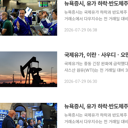
뉴욕증시, 유가 하락·반도체주 
뉴욕증시는 국제유가 하락과 반도체주 약세가 맞물리
거래소에서 다우지수는 전 거래일 대비 537.24포인트(1.03%) 상승한 5만2747.32에 마감했
S&P500지수는 15.60포인트(0.21
2026-07-29 06:38
트(0.22%) 하락한 2만4876.91에 
국제유가, 이란ㆍ사우디ㆍ오만 대
국제유가는 중동 긴장 완화에 급락했다. 28일(현지시간) 뉴욕상업거래소에서 9월물 미국 서
사스산 원유(WTI)는 전 거래일 대비 3
던 ICE선물거래소에서 9월물 브렌트유는
2026-07-29 06:30
다. CNBC방송에 따르면 아바스 아
뉴욕증시, 유가 하락·반도체주 
뉴욕증시는 국제유가 하락과 반도체주 약세가 맞물리
거래소에서 다우지수는 전 거래일 대비 5