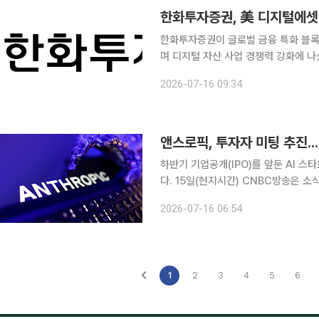
한화투자증권, 美 디지털에셋
한화투자증권이 글로벌 금융 특화 블록
며 디지털 자산 사업 경쟁력 강화에 나섰다. 한화투자증권은 디지털애셋홀딩스에 대한
를 완료했다고 16일 밝혔다. 미국 뉴욕에 본사를 둔 디지털애셋홀딩스는 금융기관 특화 개방형 블록
2026-07-16 09:34
체인인 ‘캔톤 네트워크’를 운영하는 
앤스로픽, 투자자 미팅 추진...
하반기 기업공개(IPO)를 앞둔 AI 
다. 15일(현지시간) CNBC방송은 소식통을 인용해 앤스로픽이 IPO를 앞두고 투자자들과의 미팅을
추진하고 있다고 보도했다. 앞서 앤스로픽은 지난달 미국 증권거래위원회(SEC)에 IPO를 위한 투자
2026-07-16 06:54
설명서를 제출했다. 상장 날짜는 공개
1
2
3
4
5
6