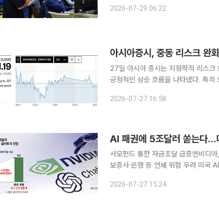
S&P500지수는 15.60포인트(0.21
2026-07-29 06:22
트(0.22%) 하락한 2만4876.91에 
아시아증시, 중동 리스크 완
27일 아시아 증시는 지정학적 리스크
긍정적인 상승 흐름을 나타냈다. 특히
위가 잠정 중단됐다는 소식은 안전 자산 선호 심리
2026-07-27 16:58
4% 이상 급락하면서 인플레이션 재발
AI 패권에 5조달러 쏟는다…
사모펀드 통한 자금조달 급증엔비디아,
보증사·은행 등 연쇄 위험 우려 미국 A
를 위한 대규모 자금 조달로 이동하고 있다. 27일 로이터통신에 따르면 골드만삭스는
2026-07-27 15:24
에서 하이퍼스케일러(초대형 클라우드