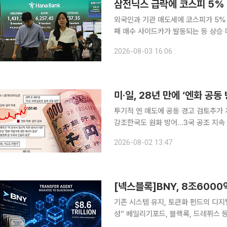
삼전닉스 급락에 코스피 5% 
외국인과 기관 매도세에 코스피가 5% 
째 매수 사이드카가 발동되는 등 상승 마감해 양 시
코스피 지수는 전 거래일 대비 338.00
2026-08-03 16:06
일인 지난달 31일 1001.89p(17.91%
미·일, 28년 만에 ‘엔화 공
투기적 엔 매도에 공동 경고 검토추가 
강조한국도 원화 방어…3국 공조 지속 주목 미국이 1998년 이후 28년 만에 일본과 함
입하며 가치 방어에 나선 가운데 양국
2026-08-02 13:47
가능성이 제기됐다. 한국도 지난주 일
기존 시스템 유지, 토큰화 펀드의 디지
성” 베일리기포드, 블랙록, 드레퓌스
미래 혁신 결합” 월스트리트가 토큰화된 펀드를 위한 인프라 구축에 힘을 쏟는 가운데 뉴욕멜론은행