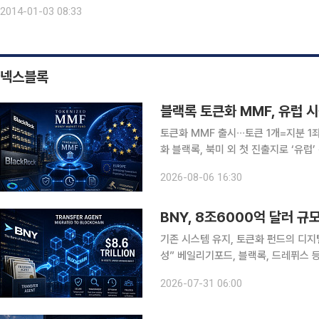
러로 하락할 것”이라고 내다봤다. 이 전망대로라면 금값은 현 수준에서 
2014-01-03 08:33
넥스블록
블랙록 토큰화 MMF, 유럽 
토큰화 MMF 출시∙∙∙토큰 1개=지분 
화 블랙록, 북미 외 첫 진출지로 ‘유럽’ 선
유럽 내 출시 ‘속속’∙∙∙토큰화 국채 시장 입지 강화 전략 블랙록이 
2026-08-06 16:30
인 시장에서의 입지를 강화한다
기존 시스템 유지, 토큰화 펀드의 디지
성” 베일리기포드, 블랙록, 드레퓌스
미래 혁신 결합” 월스트리트가 토큰화된 펀드를 위한 인프라 구축에 힘을 쏟는 가운데 뉴욕멜론은행
2026-07-31 06:00
이 블록체인에서 핵심 기록 보관 업무