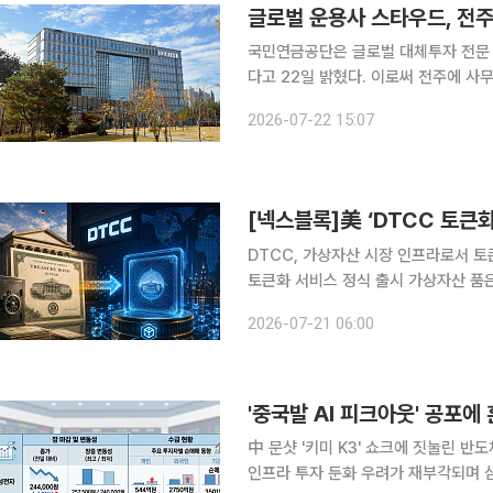
글로벌 운용사 스타우드, 전주
국민연금공단은 글로벌 대체투자 전문 
다고 22일 밝혔다. 이로써 전주에 사무소를 연 글로벌 자산운용사는 총 12곳으로 늘었다. 올해만 해
도 블랙록, 알리안츠, 골드만삭스 등 
2026-07-22 15:07
관을 포함할 경우 전주에 사무소가 있는
[넥스블록]美 ‘DTCC 토큰화
DTCC, 가상자산 시장 인프라로서 토큰화
토큰화 서비스 정식 출시 가상자산 품은 미국 전
가상자산 시장으로의 진입에 서두르는
2026-07-21 06:00
해소와 고객 수요의 구조적 변화에 기
'중국발 AI 피크아웃' 공포에
中 문샷 '키미 K3' 쇼크에 짓눌린 반도체삼성전
인프라 투자 둔화 우려가 재부각되며 