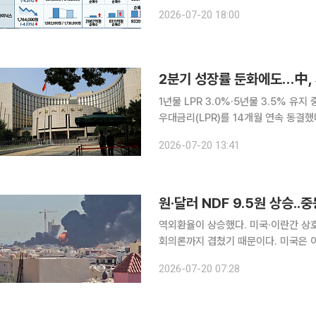
능 AI 모델 급습에 하이퍼스케일러(
2026-07-20 18:00
악화로 이어질 수 있다는 불안감이 투
2분기 성장률 둔화에도…中,
1년물 LPR 3.0%·5년물 3.5% 유지 중국 중앙은행인 인민은행(PBOC)이 사실상 기준금리인 대출
우대금리(LPR)를 14개월 연속 동결했다. 20일 일본 니혼게이자이신문(닛케이)에 따르면 
은행은 7월 1년물 LPR을 연 3.0%,
2026-07-20 13:41
모두 전월과 같은 수준이다. 1년물
원·달러 NDF 9.5원 상승.
역외환율이 상승했다. 미국·이란간 상
회의론까지 겹쳤기 때문이다. 미국은 
쿠웨이트 담수화 시설 등을 공격했다. 
2026-07-20 07:28
케일러 디레버리징을 경고했다. 이에 