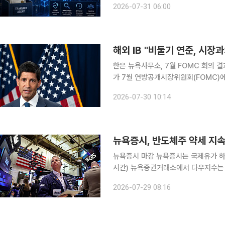
2026-07-31 06:00
이 블록체인에서 핵심 기록 보관 업무
해외 IB "비둘기 연준, 시장
한은 뉴욕사무소, 7월 FOMC 회의 결과 시장 반응 보고서 
가 7월 연방공개시장위원회(FOMC)에
회의가 전반적으로 비둘기파적이었다는 
2026-07-30 10:14
뉴욕증시 마감 뉴욕증시는 국제유가 하락과 반도체주 약세가 맞물리면서 혼조 마감했다. 28일(현지
시간) 뉴욕증권거래소에서 다우지수는 전 거래일 대비 537.24포
2747.32에 마감했다. S&P500지수는
2026-07-29 08:16
스닥지수는 55.17포인트(0.22%) 하