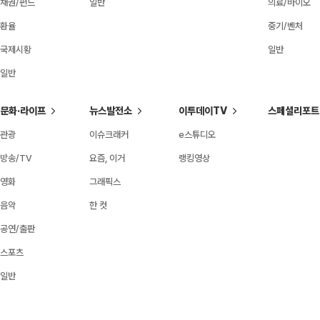
채권/펀드
일반
의료/바이오
환율
중기/벤처
국제시황
일반
일반
문화·라이프
뉴스발전소
이투데이TV
스페셜리포트
관광
이슈크래커
e스튜디오
방송/TV
요즘, 이거
랭킹영상
영화
그래픽스
음악
한 컷
공연/출판
스포츠
일반