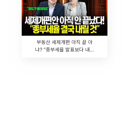
부동산 세제개편 아직 끝 아
냐? "종부세율 발표보다 내릴
것" 장기거주·양도세 전망 I 집
땅지성 I 김인만, 진미윤