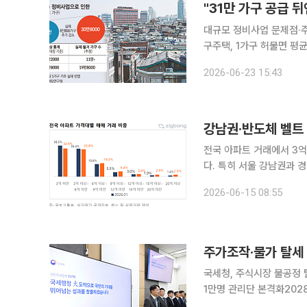
"31만 가구 공급 
대규모 정비사업 문제점·주
구주택, 1가구 허물면 평균 5가구 사라져" 정부와 서울시가
사업에 속도를 내고 있지만
2026-06-23 15:43
는 경고가 나왔다. 집을 
강남권·반도체 벨트
전국 아파트 거래에서 3억
다. 특히 서울 강남권과 
별 가격대 양극화가 뚜렷해지는 모습이다. 15일 부동산 정보
2026-06-15 08:55
실거래가 자료를 분석한 결
주가조작·물가 탈세 
국세청, 주식시장 불공정 
1만명 관리단 본격화2028년 AI 
산 편법거래 등 반사회적