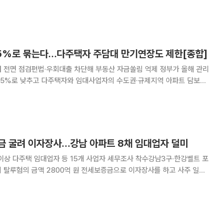
6만원, 전년 동기 대비로는 8
.5%로 묶는다…다주택자 주담대 만기연장도 제한[종합]
면 점검편법·우회대출 차단해 부동산 자금쏠림 억제 정부가 올해 관리
1.5%로 낮추고 다주택자와 임대사업자의 수도권·규제지역 아파트 담보대
 막기로 했다. 가계부채 총량 관리를 한층 강화하는 동시에 부동산 시장으
로 유입되는 투기성 자금을 차단하겠다는 방침이다. 금융위원회는 1일 정
금 굴려 이자장사…강남 아파트 8채 임대업자 덜미
 이상 다주택 임대업자 등 15개 사업자 세무조사 착수강남3구·한강벨트 포
00억 원 전세보증금으로 이자장사를 하고 사주 일가
지 법인에 떠넘긴 다주택 임대업자들의 변칙 탈세 정황이 드러났다. 임대
적 경비의 비용 처리, 허위 광고를 앞세운 고