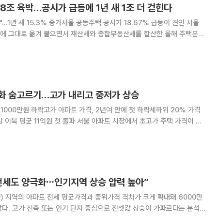
.8조 육박…공시가 급등에 1년 새 1조 더 걷힌다
…1년 새 15.3% 증가서울 공동주택 공시가 18.67% 급등이 견인 서울
에 그대로 옮겨 붙으면서 재산세와 종합부동산세를 합산한 올해 주택분
원 넘게 불어날 것이라는 분석이 나왔다. 1세대 1주택 종부세 과세선인 공시
택만 17만 가구가량 새로 과세권
화 숨고르기…고가 내리고 중저가 상승
 1000만원 하락고가 아파트 가격, 2년여 만에 첫 하락세하위 20% 가격
첫 돌파 서울 아파트 시장에서 초고가 주택 가격이 하
세를 이어가면서 가격 격차가 다소 줄어든 것으로 나타났다. 12일 연합뉴
용해 3월 서울 상위 20%에 해
전세도 양극화⋯인기지역 상승 압력 높아”
인) 지역의 아파트 전세 평균가격과 중위가격 격차가 크게 확대돼 6000만
다. 고가 신축 또는 인기 단지 중심으로 전셋값 상승이 가파르다는 분석