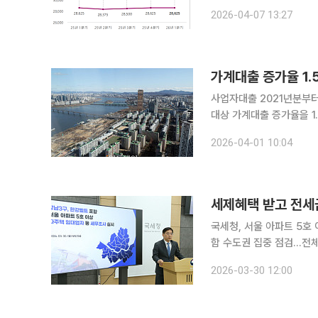
이다. 7일 부동산R114 시세 조사에 따르면 올 1분기 경인지역 아파트 평균 전세가격은 3억4636만
2026-04-07 13:27
원으로 직전 분기 대비 32
가계대출 증가율 1
사업자대출 2021년분부터 전
대상 가계대출 증가율을 
출 만기연장을 원칙적으로
2026-04-01 10:04
세제혜택 받고 전세
국세청, 서울 아파트 5호
함 수도권 집중 점검…전체 탈루혐의 금액 28
의 해외여행비와 명품값까
2026-03-30 12:00
수입과 이자소득 누락, 사