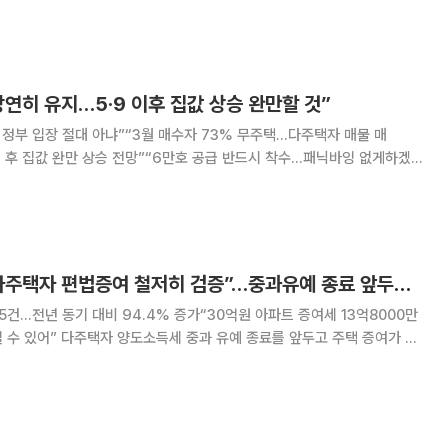
 국회의원회관 제1 세미나실에서 '이재명
연히 유지…5·9 이후 집값 상승 완만할 것”
 정부 입장 절대 아냐”“3월 매수자 73% 무주택…다주택자 매물 매
 후 집값 완만 상승 전망”“6만호 공급 반드시 착수…패닉바잉 없게하겠
다고 말한 적 없다”며 “당연히 유지가 된다”고 밝혔다. 김 실장은 4
임광현 국세청장 “다주택자 편법증여 철저히 검증”…중과유예 종료 앞두고 경고
5건…전년 동기 대비 94.4% 증가“30억원 아파트 증여세 13억8000만
종료를 앞두고 주택 증여가 늘
나오는 가운데 임광현 국세청장이 편법증여에 대한 강도 높은 검증을 예고했
다 낮게 평가하거나 대출이 낀 주택을