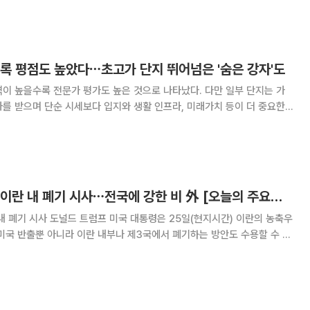
을 추적해온 국세청이 각 부처에 흩어진
수록 평점도 높았다⋯초고가 단지 뛰어넘은 '숨은 강자'도
이 높을수록 전문가 평가도 높은 것으로 나타났다. 다만 일부 단지는 가
를 받으며 단순 시세보다 입지와 생활 인프라, 미래가치 등이 더 중요한
플랫폼 내 '전문가단지평가' 데이터
문가 평점과 시세 간 관계를 분석한 결과
트럼프, 농축우라늄 이란 내 폐기 시사⋯전국에 강한 비 外 [오늘의 주요뉴스]
 25일(현지시간) 이란의 농축우
미국 반출뿐 아니라 이란 내부나 제3국에서 폐기하는 방안도 수용할 수 있
 트럼프 대통령은 이날 트루스소셜을 통해 "농축 우라늄은 즉시 미국으로
람직하게는 이란과의 협력과 조율을 통해 현지