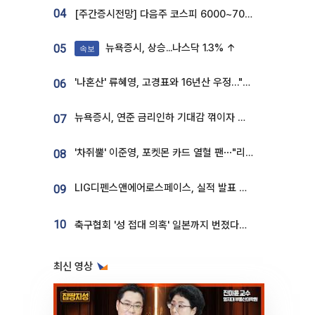
04
[주간증시전망] 다음주 코스피 6000~7000⋯“外人 수급은 정책이 변수”
뉴욕증시, 상승...나스닥 1.3% ↑
05
속보
'나혼산' 류혜영, 고경표와 16년산 우정…"자취방서 부모님과 마주쳐"
06
뉴욕증시, 연준 금리인하 기대감 꺾이자 상승...S&P500 사상 최고치 [종합]
07
'차쥐뿔' 이준영, 포켓몬 카드 열혈 팬⋯"리셀러 처단할 것"
08
LIG디펜스앤에어로스페이스, 실적 발표 후 급락→반등⋯증권가 “28년까지 튼튼”
09
10
축구협회 '성 접대 의혹' 일본까지 번졌다…日 심판 실명 공개
최신 영상