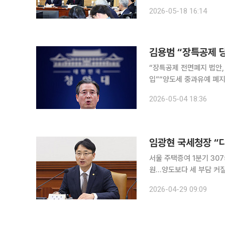
진단이 나왔다. 국민의힘 서울시당 주거사다리정상화특별위원회(위원장 김재섭 의원)와 조은희 국
2026-05-18 16:14
민의힘 의원은 18일 오후
김용범 “장특공제 당
“장특공제 전면폐지 법안,
입”“양도세 중과유예 폐지
다” 김용범 청와대 정책실장은 4일 장기보유특별공제(장특공제)와 관련해 “장특공제가 어떻게 된
2026-05-04 18:36
서울 주택증여 1분기 307
원…양도보다 세 부담 커질 수 있어” 다주택자 양도소득세 중과 유예 
어날 수 있다는 관측이 
2026-04-29 09:09
다. 고가 아파트를 시가보