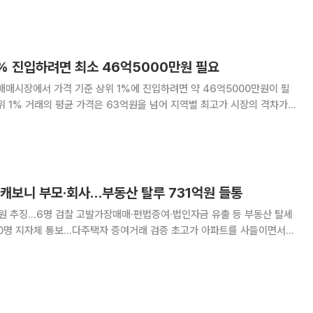
% 진입하려면 최소 46억5000만원 필요
매매시장에서 가격 기준 상위 1%에 진입하려면 약 46억5000만원이 필
위 1% 거래의 평균 가격은 63억원을 넘어 지역별 최고가 시장의 격차가
결과, 올
% 거래가격 진입선이 46억4998
 캐보니 부모·회사…부동산 탈루 731억원 들통
억원 추징…6명 검찰 고발가장매매·편법증여·법인자금 유출 등 부동산 탈세
 통보…다주택자 증여거래 검증 초고가 아파트를 사들이면서
을 받거나, 회사 자금을 빼돌려 취득자금으로 쓴 부동산 탈세 사례가 대거
이나 가족에게 주택을 형식상 넘긴 뒤 1세대