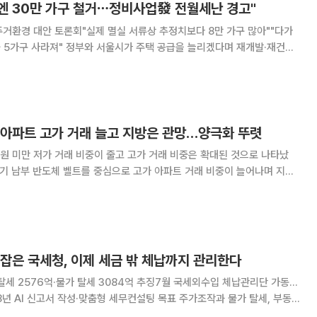
뒤엔 30만 가구 철거⋯정비사업發 전월세난 경고"
거환경 대안 토론회"실제 멸실 서류상 추정치보다 8만 가구 많아""다가
 주택 공급을 늘리겠다며 재개발·재건축
, 오히려 이로 인해 극심한 전월세난과 세입자 주거불안이 닥칠 수 있다
새로 짓는 속도보다 기존 주택을 부수는
 아파트 고가 거래 늘고 지방은 관망…양극화 뚜렷
원 미만 저가 거래 비중이 줄고 고가 거래 비중은 확대된 것으로 나타났
경기 남부 반도체 벨트를 중심으로 고가 아파트 거래 비중이 늘어나며 지역
 플랫폼 직방이 국토교통부 아파트 매매
과, 지난달 전국 아파트 매매 거래 중
잡은 국세청, 이제 세금 밖 체납까지 관리한다
탈세 2576억·물가 탈세 3084억 추징7월 국세외수입 체납관리단 가동…
신고서 작성·맞춤형 세무컨설팅 목표 주가조작과 물가 탈세, 부동
 탈세를 겨눴던 국세청의 칼끝이 과징금·부담금·변상금 등 국세외수입 체납