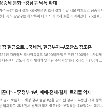
 상승세 둔화⋯강남구 낙폭 확대
민은행 조사 결과 이달 서울 아파트값 상승세가
 특히 강남구는 하락폭이 더 커지며 약세 흐름이 이어졌다. 25일 KB
국 주택가격 동향’에 따르면 11일 기준 서울 아파트 매매가격은 전월 대비
상승률은 전달보다 0.17%
억 집 현금으로…국세청, 현금부자·부모찬스 정조준
 127명 자금출처 조사취득규모 3600억원·탈루 추정 1700억원…사업체
택을 사들인 부동산 탈세 혐의자를 정조준한다. 집값 상승 기대가 커지는
‘현금부자’와 ‘부모찬스’ 거래가 규제 밖
바꾼다"⋯李정부 1년, 매매·전세·월세 '트리플 악재'
년을 맞아 현 정부의 부동산 규제 정책
능을 약화하고 매매·전세·월세가 함께 급등하는 부작용을 초래했다는 학계의