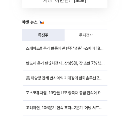
시장 '이번엔?' [포토]
마켓 뉴스
특징주
투자전략
스페이스X 주가 반등에 관련주 ‘껑충’⋯스피어 18%ㆍ에이치브이엠 12%↑
반도체 온기 탄 2차전지...삼성SDI, 장 초반 7% 넘게 껑충
美 태양광 관세 반사이익 기대감에 한화솔루션 20%대·OCI홀딩스 14%대 급등
포스코퓨처엠, 19만톤 LFP 양극재 공급 합의에 9%대 강세
고려아연, 106분기 연속 흑자...2분기 '어닝 서프라이즈'에 장 초반 12%대 강세