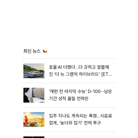
최신 뉴스
효율·AI 더했다…더 강하고 알뜰해
진 ‘더 뉴 그랜저 하이브리드’ [ET의
모빌리티]
'개편 전 마지막 수능' D-100⋯남은
기간 성적 올릴 전략은
입추 지나도 계속되는 폭염…식음료
업계, ‘늦더위 잡기’ 전력 투구