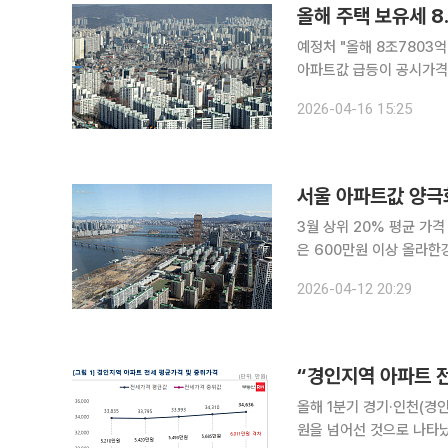
올해 주택 보유세 8
예정처 "올해 8조7803억"
아파트값 급등이 공시가격
보유세수가 1년 만에 1조
2026-04-16 15:25
가격 12억원 초과 공동주
서울 아파트값 양극
3월 상위 20% 평균 가격
은 600만원 이상 올라한강 이북 평균 11억원 
락하고 중저가 주택은 상승
2026-04-12 20:29
스는 KB부동산 자료를 인
“경인지역 아파트 
올해 1분기 경기·인천(경
원을 넘어선 것으로 나타났