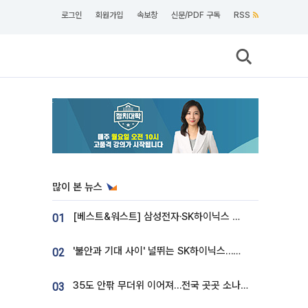
로그인
회원가입
속보창
신문/PDF 구독
RSS
많이 본 뉴스
[베스트&워스트] 삼성전자·SK하이닉스 밀린 한 주…상상인증권은 85% 급등
01
'불안과 기대 사이' 널뛰는 SK하이닉스…증권가 "HBM4·LTA 기반 펀터멘털 견고"
02
35도 안팎 무더위 이어져…전국 곳곳 소나기 [오늘 날씨]
03