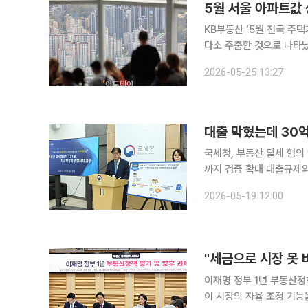
5월 서울 아파트값
KB부동산 ‘5월 전국 주택가격 동향’ 조사 결과 KB국
다소 주춤한 것으로 나타났다.
부동산이 발표한 ‘5월 전
2026-05-25 13:27
0.83% 상승했다. 다만 
대출 막혔는데 30
국세청, 부동산 탈세 혐의
까지 검증 확대 대출규제와 다주택자 양도세 중과 재개가 맞물린 주택시장에서 국세청이 현금과 가
족 간 자금거래로 고가 주
2026-05-19 12:00
일부 선호지역을 중심으로 
"세금으로 시장 못 
이재명 정부 1년 부동산정책 평가 토론회 이재명 정부 출범 1
이 시장의 자율 조정 기