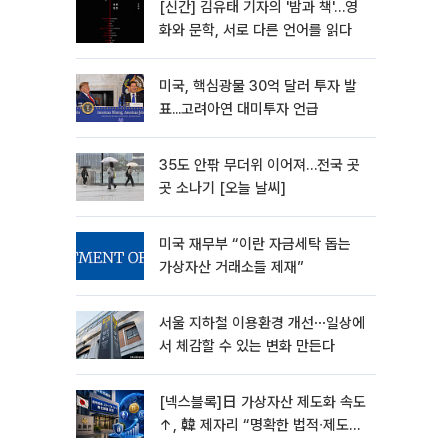
[신간] 김유태 기자의 '밤과 책'…영
화와 문학, 서로 다른 언어를 읽다
미국, 핵심광물 30억 달러 투자 발
표...고려아연 대미투자 언급
35도 안팎 무더위 이어져…전국 곳
곳 소나기 [오늘 날씨]
미국 재무부 “이란 자금세탁 돕는
가상자산 거래소들 제재”
서울 지하철 이용환경 개선⋯일상에
서 체감할 수 있는 변화 만든다
[넥스블록]日 가상자산 제도화 속도
↑, 韓 제자리 “명확한 법적∙제도적