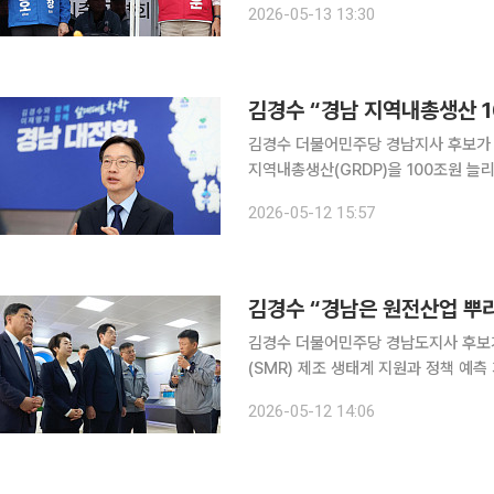
2026-05-13 13:30
뉴스1 의뢰로 9~10일 서울시에 거주하는
김경수 “경남 지역내총생산 1
김경수 더불어민주당 경남지사 후보가 1
지역내총생산(GRDP)을 100조원 늘
전략을 발표했다. 김 후보는 이날 창원시 성산구 브라운핸즈 라키비움 창원에서 기자회견을 열고 경
2026-05-12 15:57
남 산업대전환 청사진을 공개했다. 브
김경수 “경남은 원전산업 뿌
김경수 더불어민주당 경남도지사 후보가
(SMR) 제조 생태계 지원과 정책 예측 가능성 확보
리티 원자력 공장을 둘러본 뒤 원전·S
2026-05-12 14:06
회’를 진행했다. 간담회에는 허성무·