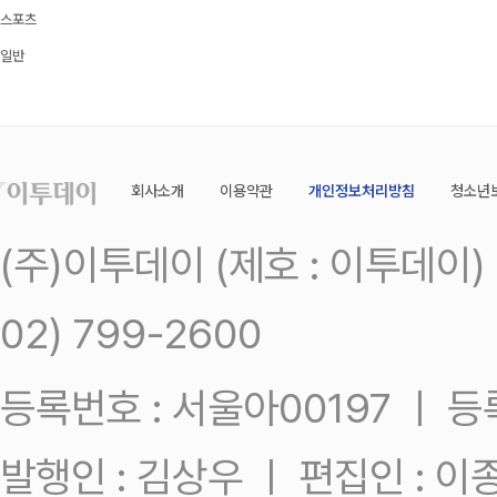
스포츠
일반
회사소개
이용약관
개인정보처리방침
청소년
(주)이투데이 (제호 : 이투데이
02) 799-2600
등록번호 : 서울아00197 ㅣ 등록일
발행인 : 김상우 ㅣ 편집인 : 