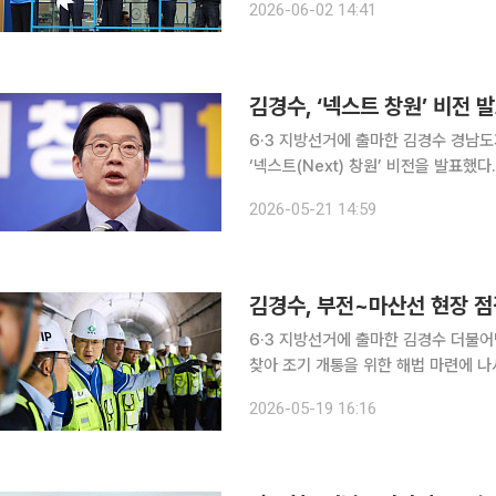
2026-06-02 14:41
정부 출범 이후 처음 치러지는 전국 
김경수, ‘넥스트 창원’ 비전 
6·3 지방선거에 출마한 김경수 경남
‘넥스트(Next) 창원’ 비전을 발표했다. 김 후보는 이날 경남도청 프레스센터에서 ‘기술과 문화가
르는 Next 창원–미래 창원 100년의
2026-05-21 14:59
화를 연결해 창원의 다음 100년을 준
김경수, 부전~마산선 현장 점
6·3 지방선거에 출마한 김경수 더불
찾아 조기 개통을 위한 해법 마련에 나서겠다고 밝혔다. 김 후보는
복선전철 현장을 방문해 사업 추진 현
2026-05-19 16:16
교통위원장과 허성무·민홍철·전용기 의