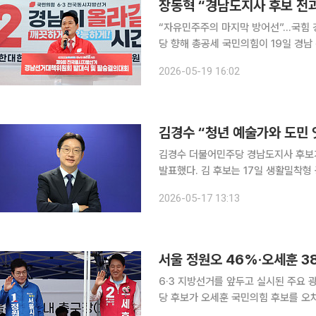
장동혁 “경남도지사 후보 전
“자유민주주의 마지막 방어선”…국힘 
당 향해 총공세 국민의힘이 19일 경남 선거대책위원회 회의 및 필승결의대회를 열고 지방선거 승리
를 다짐했다. 장동혁 대표는 경남을 
2026-05-19 16:02
김경수 “청년 예술가와 도민 
김경수 더불어민주당 경남도지사 후보
발표했다. 김 후보는 17일 생활밀착형 공약 시리즈 ‘가려운 곳부터 착착’ 12호 공약으로 소규모 원데
이 클래스 사업인 ‘아티스트 살롱 by 경남청년센터’ 
2026-05-17 13:13
도민을 1대1에서 최대 1대4 규모로 연
서울 정원오 46%·오세훈 3
6·3 지방선거를 앞두고 실시된 주요
당 후보가 오세훈 국민의힘 후보를 오
은 민주당과 국민의힘 후보가 오차범위 내에서