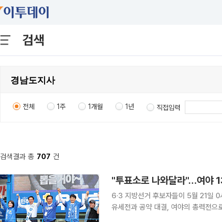
검색
전체
1주
1개월
1년
직접입력
검색결과 총
707
건
6·3 지방선거 후보자들이 5월 21일
유세전과 공약 대결, 여야의 총력전으로
도권은 물론 부산·대구·충청까지 전국