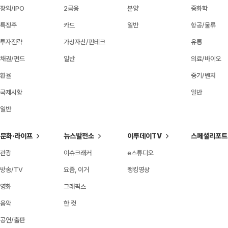
장외/IPO
2금융
분양
중화학
특징주
카드
일반
항공/물류
투자전략
가상자산/핀테크
유통
채권/펀드
일반
의료/바이오
환율
중기/벤처
국제시황
일반
일반
문화·라이프
뉴스발전소
이투데이TV
스페셜리포트
관광
이슈크래커
e스튜디오
방송/TV
요즘, 이거
랭킹영상
영화
그래픽스
음악
한 컷
공연/출판