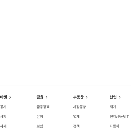
마켓
금융
부동산
산업
공시
금융정책
시장동향
재계
시황
은행
업계
전자/통신/IT
시세
보험
정책
자동차