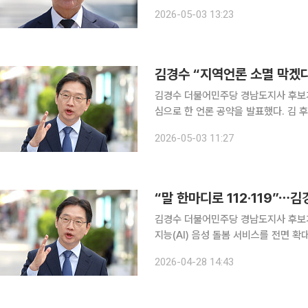
경남 18개 시군 시민 21명을 공동선대위원장으로 위촉했다. 
2026-05-03 13:23
다문화가정 통·번역 활동가, 청년 어업인
김경수 “지역언론 소멸 막겠
김경수 더불어민주당 경남도지사 후보가 
심으로 한 언론 공약을 발표했다. 김 후보는 이날 보도자료를 통해 “도민들의 알 권리를 위해 애쓰는
언론인과 언론사에 감사드린다”며 “민
2026-05-03 11:27
을 증액하고, 마을 미디어와 대학언론
“말 한마디로 112·119”⋯
김경수 더불어민주당 경남도지사 후보
지능(AI) 음성 돌봄 서비스를 전면 확대하겠다고 밝혔다. 김 후보
‘경남 AI 음성 돌봄 서비스 전면 확대
2026-04-28 14:43
이상 징후가 감지되면 가족과 복지사, 