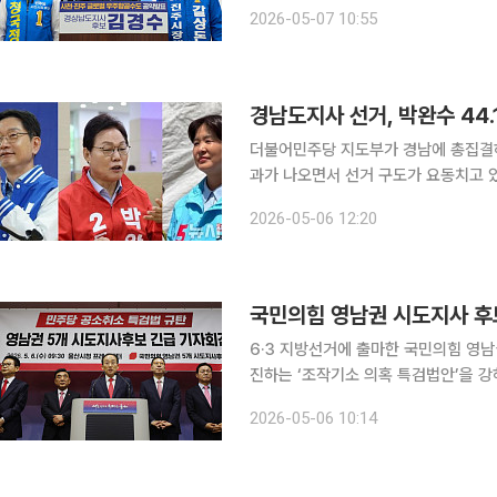
룸에서 기자회견을 열고 “사천과 진주
2026-05-07 10:55
클러스터로 도약시키겠다”며 “우주항
경남도지사 선거, 박완수 44.
더불어민주당 지도부가 경남에 총집결하
과가 나오면서 선거 구도가 요동치고 있
이다. 경남신문이 여론조사 전문 기관인 모노리서치에 의뢰해 조사한 결과 도지사 선거와 관련, 응
2026-05-06 12:20
답자 41.9%가 김경수 후보, 응답자 
국민의힘 영남권 시도지사 후
6·3 지방선거에 출마한 국민의힘 영
진하는 ‘조작기소 의혹 특검법안’을 강하게 비판했다. 박형준 부산시장 
김두겸 울산시장 후보, 이철우 경북도
2026-05-06 10:14
터에서 공동 기자회견을 열고 민주당이 