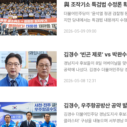
與 조작기소 특검법 수정론 
더불어민주당이 ‘윤석열 정권 검찰청 
지만 당내에서는 특검법 내용까지 수정
수위를 높이자 민주당에서도 6·3 지
2026-05-09 09:00
된다. 9일 정치권에 따르면 최근 
김경수 ‘빈곤 제로’ vs 박완
경남지사 후보들이 8일 어버이날을 맞
공략에 나섰다. 김경수 더불어민주당 경남지사 후보는 이날 부모 세대의 헌신에 존경과 감사를 전하
며 ‘노후 안심’ 5대 공약을 발표했다. 김 후보는 정부 기초생활수급자 생계급여에 경남도 지원을 추
2026-05-08 12:31
가해 최소 중위소득 40%까지 소득을
김경수, 우주항공방산 공약 
김경수 더불어민주당 경남도지사 후보가
클러스터’ 구상을 내놓으며 서부경남 미래 성장 전략을 제