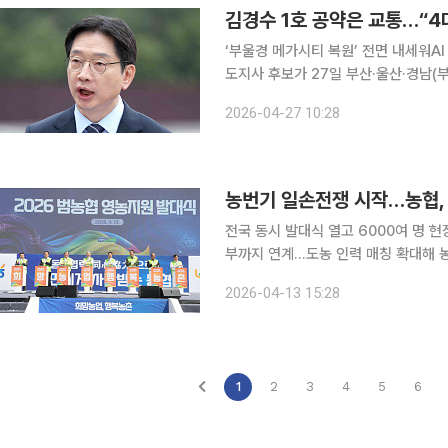
김경수 1호 공약은 교통…“4
‘부울경 메가시티 복원’ 전면 내세워AI 기반 ART
도지사 후보가 27일 부산·울산·경남(
‘경남 교통망 대전환’을 첫 공약으로 내놨다. 김 후보는 이날 경남도의회 프레스룸
2026-04-27 10:28
열고 “경남 경제 혁신을 위한 첫 번째
농번기 일손전쟁 시작…농협, 
전국 동시 발대식 열고 6000여 명 
부까지 연계…도농 인력 매칭 확대해 농촌 인력난 대응 본격적인 영
해소를 위한 범농협 차원의 전국 동시 
2026-04-13 15:28
만 명 공급 계획을 내걸고 현장 지원 
1
2
3
4
5
6