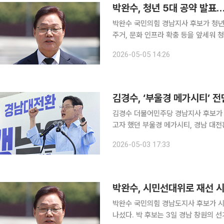
박완수, 청년 5대 공약 발표
박완수 국민의힘 경남지사 후보가 청년 
주거, 문화 인프라 확충 등을 앞세워 청년 유출을 
를 통해 “지난해 경남 청년 순유출 규모
2026-05-05 14:26
절반 수준까지 줄었다”며 “이런 흐름
김경수, ‘부울경 메가시티’ 
김경수 더불어민주당 경남지사 후보가 
고자 했던 부울경 메가시티, 경남 대
를 밝혔다. 김 후보는 이날 경남 창원 STX오션타워에서 열린 선거사무소 개소식에서 “경남과 부울
2026-05-03 17:33
경은 산업화와 민주화가 시작된 뿌리 
박완수, 시민선대위로 재선 시
박완수 국민의힘 경남도지사 후보가 
나섰다. 박 후보는 3일 경남 창원의 선거사무소에서 ‘도민이 주인 되는 시민선대위’ 발대식을 열고