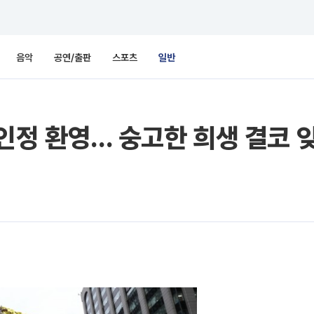
음악
공연/출판
스포츠
일반
인정 환영… 숭고한 희생 결코 잊