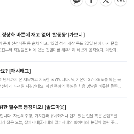
…정상화 바쁜데 재고 없어 ‘발동동’[가보니]
준비 신선식품 등 순차 입고…13일 정식 개장 목표 22일 만에 다시 문을
오전부터 직원들은 비어 있는 진열대를 채우느라 바쁘게 움직였다. 계란과
리를 잡기 시작했지만, 매장 곳곳엔 여전히 텅 빈 매대가 먼저 눈에 들어왔
까요? [해시태그]
’의 단계까지 온 지독하고 지독한 폭염입니다. 낮 기온이 37~39도를 찍는 극
 선선하게 느껴질 지경인데요. 이번 폭염의 중심은 처음 영남을 비롯한 동쪽
 북서풍이 산맥을 넘어 영남 쪽으로 내려오면서 뜨겁고 건조해졌는데요.
 위한 필수품 등장이오! [솔드아웃]
합니다. 자신의 취향, 가치관과 유사하거나 인기 있는 인물 혹은 콘텐츠를
'가 자리 잡은 오늘, 잘파세대(Z세대와 알파세대의 합성어)의 눈길이 쏠린 곳은
리는 공연장. 응원봉만큼이나 눈에 띄는 게 있습니다. 공연이 시작되기