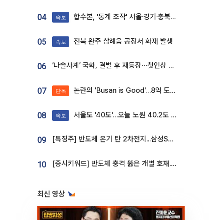
합수본, '통계 조작' 서울·경기·충북 선관위 등 추가 압수수색
04
속보
전북 완주 삼례읍 공장서 화재 발생
05
속보
‘나솔사계’ 국화, 결별 후 재등장⋯첫인상 투표 휩쓸고 ‘인기녀’ 등극
06
논란의 'Busan is Good'…8억 도시브랜드, 용산 대통령실 CI 업체가 수행
07
단독
서울도 '40도'…오늘 노원 40.2도 기록
08
속보
[특징주] 반도체 온기 탄 2차전지...삼성SDI, 장 초반 7% 넘게 껑충
09
[증시키워드] 반도체 충격 뚫은 개별 호재...포스코퓨처엠·에코프로·한화솔루션 '눈길'
10
최신 영상