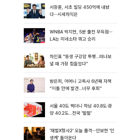
서장훈, 서초 빌딩 450억에 내놨
다⋯시세차익은
WNBA 박지현, 5분 출전 무득점⋯
LA는 미네소타 꺾고 승리
차인표 "동생 구강암 투병…떠나보
낼 때 가장 힘들었다”
방은희, 어머니 고독사 6년째 자책
“이틀 만에 발견…너무 후회”
서울 40도 찍더니 하남 40.8도·광
양 40.2도…전국 '펄펄'
'재벌X형사2' 오늘 출격⋯안보현 '인
생캐' 돌아온다