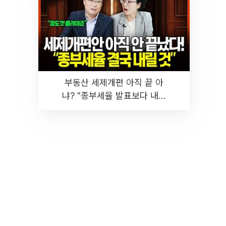
부동산 세제개편 아직 끝 아
냐? "종부세율 발표보다 내릴
것" 장기거주·양도세 전망 I 집
땅지성 I 김인만, 진미윤