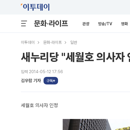
문화·라이프
관광
방송/TV
영화
이투데이
문화·라이프
일반
새누리당 "세월호 의사자 
입력 2014-05-12 17:56
김우람 기자
구독
세월호 의사자 인정