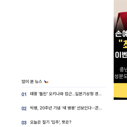
많이 본 뉴스
태풍 '돌핀' 오키나와 접근…일본기상청 경로 업데이트
01
빅뱅, 20주년 기념 '새 뱅봉' 선보인다⋯콘서트 앞두고 팝업 개최
02
오늘은 절기 '입추', 뜻은?
03