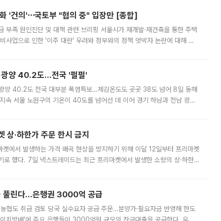
 '건의'⋯국토부 "협의 중" 입장만 [종합]
급 부족 원인진단 및 대책 관련 브리핑 서울시가 재개발·재건축을 통한 주택
비사업으로 인한 '이주 대란' 우려와 정부와의 정책 엇박자 논란에 대해 정
실장은 2031년까지 31만 가구 착공 목표에 차질이 없다는 입장이나,
·광양 40.2도…전국 '펄펄'
·광양 40.2도 전국 대부분 폭염특보…체감온도도 곳곳 38도 넘어 8일 동해
지속 서울 노원구의 기온이 40도를 넘어선 데 이어 경기 하남과 전남 광양
. 전국 대부분 지역에 폭염특보가 내려진 가운데 곳곳에서 39~40도 안팎
켓 상·하한가 주문 한시 금지
마켓에서 발생하는 가격 왜곡 현상을 방지하기 위해 이달 12일부터 프리마켓
기로 했다. 7일 넥스트레이드는 최근 프리마켓에서 발생한 소량의 상·하한
, 주문 오류로 인한 가격 급등락을 최소화하기 위한 비상 대응방안을 발표
 풀린다…은행권 3000억 공급
리·농협도 취급 검토 당국 실수요자 공급 주문…분양가·필요자금 반영해 한도
에이치방배’에 주요 은행들이 3000억원 규모의 잔금대출을 공급한다. 우리