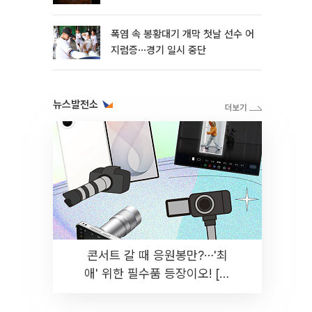
폭염 속 봉황대기 개막 첫날 선수 어
지럼증⋯경기 일시 중단
뉴스발전소
콘서트 갈 때 응원봉만?⋯'최
애' 위한 필수품 등장이오! [솔
드아웃]