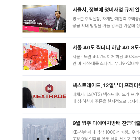
서울시, 정부에 정비사업 규제 완화
명노준 주택실장, 재개발·재건축 주택공
공급 확대 방침을 거듭 강조한 가운데 정
면 반박하고 나섰다. 명노준 서울시 주택
서울 40도 찍더니 하남 40.8도
서울ㆍ노원 40.2도 이어 하남 40.8도
안 비 시작·내륙 소나기…무더위·열대야 
에서도 40도를 웃도는 기온이 관측됐다
의 극심한
넥스트레이드, 12일부터 프리마
대체거래소(ATS) 넥스트레이드가 프리
내 상·하한가 주문을 한시적으로 금지하
가 체결 사례와 관련해 설명자료를 내고
9월 입주 디에이치방배 잔금대출
KB·신한·하나 각각 1000억 배정…우
조정 9월 입주를 앞둔 서울 서초구 ‘디