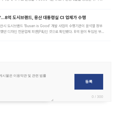
하고 있어 향후 공급 규모가 늘어날 전망이다. 7일 금융권에 따르면 KB국
od'…8억 도시브랜드, 용산 대통령실 CI 업체가 수행
시 도시브랜드 ‘Busan is Good’ 개발 사업의 수행기관이 윤석열 정부
여했던 디자인 전문업체 피앤(P&)인 것으로 확인됐다. 8억 원이 투입된 부산
 부족과 디자인 정체성 논란에 휩싸였던 만큼, 사업 선정 과정과 결과물에
0 / 300