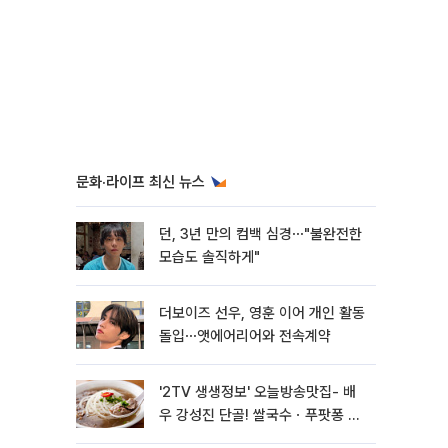
문화·라이프 최신 뉴스
던, 3년 만의 컴백 심경⋯"불완전한
모습도 솔직하게"
더보이즈 선우, 영훈 이어 개인 활동
돌입⋯앳에어리어와 전속계약
'2TV 생생정보' 오늘방송맛집- 배
우 강성진 단골! 쌀국수ㆍ푸팟퐁 커
리 맛집 '블○○○'