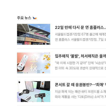
주요 뉴스
22일 만에 다시 문 연 홈플러스
서울월드컵경기장점 67명 출근해 재개점 
연 홈플러스 서울월드컵경기장점. 7일 
우유, 과일 같은 신선식품이 차근차근 자
입추매직 '불발', 처서매직은 올
“와 이제 시원한 거 같아” 단체 ‘뇌손상
한 더위 속 30도대 초반이 상대적으로
지역에 있었습니다. 7월 말에는 서풍과
콘서트 갈 때 응원봉만?⋯'최애'
지금 화제 되는 패션·뷰티 트렌드를 소개
따라 제품을 사는 '디토(Ditto) 소비
어디일까요? 아이돌 콘서트 시작을 기다